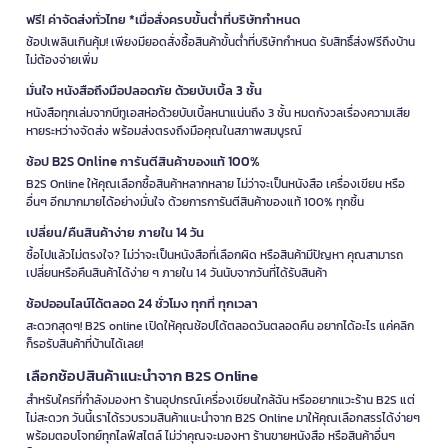
ฟรี! ค่าจัดส่งทั่วไทย *เมื่อสั่งครบขั้นต่ำที่บริษัทกำหนด
ช้อปเพลินเกินคุ้ม! เพียงมียอดสั่งซื้อสินค้าขั้นต่ำที่บริษัทกำหนด รับสิทธิ์ส่งฟรีถึงบ้าน
ไม่ต้องจ่ายเพิ่ม
มั่นใจ หนังสือถึงมือปลอดภัย ด้วยบับเบิ้ล 3 ชั้น
หนังสือทุกเล่มจากบีทูเอสห่อด้วยบับเบิ้ลหนาแน่นถึง 3 ชั้น หมดกังวลเรื่องความเสีย
หายระหว่างจัดส่ง พร้อมส่งตรงถึงมือคุณในสภาพสมบูรณ์
ช้อป B2S Online การันตีสินค้าของแท้ 100%
B2S Online ให้คุณเลือกซื้อสินค้าหลากหลาย ไม่ว่าจะเป็นหนังสือ เครื่องเขียน หรือ
อื่นๆ อีกมากมายได้อย่างมั่นใจ ด้วยการการันตีสินค้าของแท้ 100% ทุกชิ้น
เปลี่ยน/คืนสินค้าง่าย ภายใน 14 วัน
ซื้อไปแล้วไม่ตรงใจ? ไม่ว่าจะเป็นหนังสือที่เลือกผิด หรือสินค้ามีปัญหา คุณสามารถ
เปลี่ยนหรือคืนสินค้าได้ง่าย ๆ ภายใน 14 วันนับจากวันที่ได้รับสินค้า
ช้อปออนไลน์ได้ตลอด 24 ชั่วโมง ทุกที่ ทุกเวลา
สะดวกสุดๆ! B2S online เปิดให้คุณช้อปได้ตลอดวันตลอดคืน อยากได้อะไร แค่คลิก
ก็รอรับสินค้าที่บ้านได้เลย!
เลือกช้อปสินค้าแนะนำจาก B2S Online
สำหรับใครที่กำลังมองหา ร้านอุปกรณ์เครื่องเขียนใกล้ฉัน หรืออยากแวะร้าน B2S แต่
ไม่สะดวก วันนี้เราได้รวบรวมสินค้าแนะนำจาก B2S Online มาให้คุณเลือกสรรได้ง่ายๆ
พร้อมตอบโจทย์ทุกไลฟ์สไตล์ ไม่ว่าคุณจะมองหา ร้านขายหนังสือ หรือสินค้าอื่นๆ