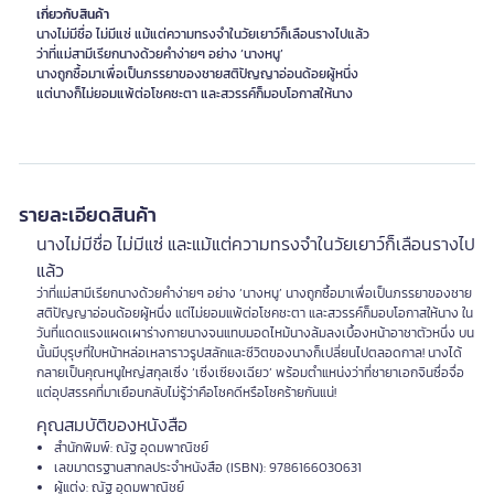
เกี่ยวกับสินค้า
นางไม่มีชื่อ ไม่มีแซ่ แม้แต่ความทรงจำในวัยเยาว์ก็เลือนรางไปแล้ว
ว่าที่แม่สามีเรียกนางด้วยคำง่ายๆ อย่าง ‘นางหนู’
นางถูกซื้อมาเพื่อเป็นภรรยาของชายสติปัญญาอ่อนด้อยผู้หนึ่ง
รายละเอียดสินค้า
นางไม่มีชื่อ ไม่มีแซ่ และแม้แต่ความทรงจำในวัยเยาว์ก็เลือนรางไป
แล้ว
ว่าที่แม่สามีเรียกนางด้วยคำง่ายๆ อย่าง ‘นางหนู’ นางถูกซื้อมาเพื่อเป็นภรรยาของชาย
สติปัญญาอ่อนด้อยผู้หนึ่ง แต่ไม่ยอมแพ้ต่อโชคชะตา และสวรรค์ก็มอบโอกาสให้นาง ใน
วันที่แดดแรงแผดเผาร่างกายนางจนแทบมอดไหม้นางล้มลงเบื้องหน้าอาชาตัวหนึ่ง บน
นั้นมีบุรุษที่ใบหน้าหล่อเหลาราวรูปสลักและชีวิตของนางก็เปลี่ยนไปตลอดกาล! นางได้
กลายเป็นคุณหนูใหญ่สกุลเซิ่ง ‘เซิ่งเซียงเฉียว’ พร้อมตำแหน่งว่าที่ชายาเอกจินซื่อจื่อ
แต่อุปสรรคที่มาเยือนกลับไม่รู้ว่าคือโชคดีหรือโชคร้ายกันแน่!
คุณสมบัติของหนังสือ
สำนักพิมพ์: ณัฐ อุดมพาณิชย์
เลขมาตรฐานสากลประจำหนังสือ (ISBN): 9786166030631
ผู้แต่ง: ณัฐ อุดมพาณิชย์