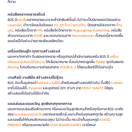
ก็ตาม
หนังสือหลากหลายสไตล์
B2S มี
หนังสือ
หลากหลายแนวจากสำนักพิมพ์ชั้นนำ ไม่ว่าจะเป็นนิยายยอดนิยมอย่าง
Lavender
, ตำราเรียนเข้มข้นของ
ดร. ศุภวัฒน์ พุกเจริญ
, นิตยสารอัปเดตจาก
เพ็ญ
บุญ
, หนังสือเด็กจาก
MIS
หนังสือจิตวิทยาจาก
Mugunghwa Publishing
, หนังสือ
พัฒนาตนเองจาก
KOOB
และวรรณกรรมจาก
Nanmeebooks
ทั้งหมดนี้สามารถซื้อ
ออนไลน์ได้อย่างง่ายดายเพียงคลิกเดียว
เครื่องเขียนคู่ใจ ทุกการสร้างสรรค์
มองหาปากกาดีๆ ดินสอหลากหลาย หรืออุปกรณ์สำนักงานครบครัน B2S มี
เครื่อง
เขียนและอุปกรณ์สำนักงาน
ให้เลือกมากมาย ตั้งแต่ปากกาลูกลื่น
Parker
ชุดดินสอกด
Rotring
ไปจนถึงกระดาษถ่ายเอกสาร
DOUBLE A
ให้คุณเลือกใช้ได้อย่างจุใจ
งานศิลป์ งานฝีมือ สร้างสรรค์ไม่รู้จบ
B2S จัดเต็มอุปกรณ์
ศิลปะและงานฝีมือ
สำหรับคนสร้างสรรค์ตัวจริง ทั้งสีไม้
Colleen
,
ขาตั้งไม้บนโต๊ะ
Pyramid
และอุปกรณ์ DIY ต่างๆ จาก
MONT MARTE
ให้คุณ
สร้างสรรค์ได้อย่างไร้ขีดจำกัด
ของเล่นและของขวัญ สุดพิเศษทุกเทศกาล
มองหาของเล่นเสริมพัฒนาการ หรือของขวัญสุดพิเศษสำหรับทุกโอกาส B2S เราคัด
สรร
ของเล่นและของขวัญ
หลากหลายสไตล์ เหมาะสำหรับทุกเพศทุกวัย สร้างความสุข
และรอยยิ้มให้กับคนพิเศษของคุณ ไม่ว่าจะเป็น กระเป๋าเก็บอุณหภูมิ
KAKAO
FRIENDS
หรือเกมจดหมายรัก
SIAM BOARDGAMES
เรามีครบ!