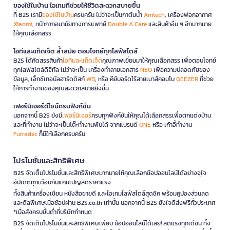
ของใช้ในบ้าน ไอเทมที่ช่วยให้ชีวิตสะดวกสบายขึ้น
ที่ B2S เรามี
ของใช้ในบ้าน
ครบครัน ไม่ว่าจะเป็นกาต้มน้ำ
Anitech
, เครื่องฟอกอากาศ
Xiaomi
, หน้ากากอนามัยทางการแพทย์
Double A Care
และสินค้าอื่น ๆ อีกมากมาย
ให้คุณเลือกสรร
ไอทีและแก็ดเจ็ต ล้ำสมัย ตอบโจทย์ทุกไลฟ์สไตล์
B2S ได้คัดสรรสินค้า
ไอทีและแก็ดเจ็ต
คุณภาพเยี่ยมมาให้คุณเลือกสรร เพื่อตอบโจทย์
ทุกไลฟ์สไตล์ดิจิทัล ไม่ว่าจะเป็น เครื่องทำลายเอกสาร
NEO
เพื่อความปลอดภัยของ
ข้อมูล, เอ็กซ์เทอนัลฮาร์ดดิสก์
WD
, หรือ คีย์บอร์ดไร้สายเมาส์คอมโบ
GEEZER
ที่ช่วย
ให้การทำงานของคุณสะดวกสบายยิ่งขึ้น
เฟอร์นิเจอร์ดีไซน์ครบฟังก์ชั่น
นอกจากนี้ B2S ยังมี
เฟอร์นิเจอร์
ครบทุกฟังก์ชันให้คุณได้เลือกสรรเพื่อตกแต่งบ้าน
และที่ทำงาน ไม่ว่าจะเป็นโต๊ะทำงานพับได้ จากแบรนด์
ONE
หรือ เก้าอี้ทำงาน
Furradec
ก็มีให้เลือกครบครัน
โปรโมชั่นและสิทธิพิเศษ
B2S จัดเต็มโปรโมชั่นและสิทธิพิเศษมากมายให้คุณเลือกช้อปออนไลน์ได้อย่างจุใจ
อัปเดตทุกเดือนกับแคมเปญลดราคาแรง
ทั้งสินค้าเครื่องเขียน หนังสือขายดี และไอเทมไลฟ์สไตล์สุดชิค พร้อมคูปองส่วนลด
และดีลพิเศษเมื่อช้อปผ่าน B2S.co.th เท่านั้น นอกจากนี้ B2S ยังใจดีส่งฟรีทั่วประเทศ
*เมื่อสั่งครบขั้นต่ำที่บริษัทกำหนด
B2S จัดเต็มโปรโมชั่นและสิทธิพิเศษเพียบ ช้อปออนไลน์ได้เลย! ลดแรงทุกเดือน ทั้ง