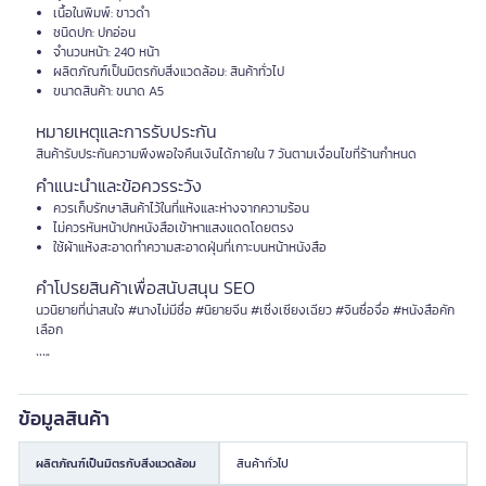
เนื้อในพิมพ์: ขาวดำ
ชนิดปก: ปกอ่อน
จำนวนหน้า: 240 หน้า
ผลิตภัณฑ์เป็นมิตรกับสิ่งแวดล้อม: สินค้าทั่วไป
ขนาดสินค้า: ขนาด A5
หมายเหตุและการรับประกัน
สินค้ารับประกันความพึงพอใจคืนเงินได้ภายใน 7 วันตามเงื่อนไขที่ร้านกำหนด
คำแนะนำและข้อควรระวัง
ควรเก็บรักษาสินค้าไว้ในที่แห้งและห่างจากความร้อน
ไม่ควรหันหน้าปกหนังสือเข้าหาแสงแดดโดยตรง
ใช้ผ้าแห้งสะอาดทำความสะอาดฝุ่นที่เกาะบนหน้าหนังสือ
คำโปรยสินค้าเพื่อสนับสนุน SEO
นวนิยายที่น่าสนใจ #นางไม่มีชื่อ #นิยายจีน #เซิ่งเซียงเฉียว #จินซื่อจื่อ #หนังสือคัก
เลือก
```"
ข้อมูลสินค้า
ผลิตภัณฑ์เป็นมิตรกับสิ่งแวดล้อม
สินค้าทั่วไป