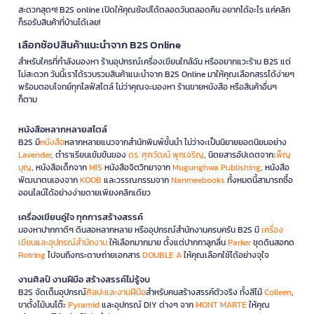
สะดวกสุดๆ! B2S online เปิดให้คุณช้อปได้ตลอดวันตลอดคืน อยากได้อะไร แค่คลิก
ก็รอรับสินค้าที่บ้านได้เลย!
เลือกช้อปสินค้าแนะนำจาก B2S Online
สำหรับใครที่กำลังมองหา ร้านอุปกรณ์เครื่องเขียนใกล้ฉัน หรืออยากแวะร้าน B2S แต่
ไม่สะดวก วันนี้เราได้รวบรวมสินค้าแนะนำจาก B2S Online มาให้คุณเลือกสรรได้ง่ายๆ
พร้อมตอบโจทย์ทุกไลฟ์สไตล์ ไม่ว่าคุณจะมองหา ร้านขายหนังสือ หรือสินค้าอื่นๆ
ก็ตาม
หนังสือหลากหลายสไตล์
B2S มี
หนังสือ
หลากหลายแนวจากสำนักพิมพ์ชั้นนำ ไม่ว่าจะเป็นนิยายยอดนิยมอย่าง
Lavender
, ตำราเรียนเข้มข้นของ
ดร. ศุภวัฒน์ พุกเจริญ
, นิตยสารอัปเดตจาก
เพ็ญ
บุญ
, หนังสือเด็กจาก
MIS
หนังสือจิตวิทยาจาก
Mugunghwa Publishing
, หนังสือ
พัฒนาตนเองจาก
KOOB
และวรรณกรรมจาก
Nanmeebooks
ทั้งหมดนี้สามารถซื้อ
ออนไลน์ได้อย่างง่ายดายเพียงคลิกเดียว
เครื่องเขียนคู่ใจ ทุกการสร้างสรรค์
มองหาปากกาดีๆ ดินสอหลากหลาย หรืออุปกรณ์สำนักงานครบครัน B2S มี
เครื่อง
เขียนและอุปกรณ์สำนักงาน
ให้เลือกมากมาย ตั้งแต่ปากกาลูกลื่น
Parker
ชุดดินสอกด
Rotring
ไปจนถึงกระดาษถ่ายเอกสาร
DOUBLE A
ให้คุณเลือกใช้ได้อย่างจุใจ
งานศิลป์ งานฝีมือ สร้างสรรค์ไม่รู้จบ
B2S จัดเต็มอุปกรณ์
ศิลปะและงานฝีมือ
สำหรับคนสร้างสรรค์ตัวจริง ทั้งสีไม้
Colleen
,
ขาตั้งไม้บนโต๊ะ
Pyramid
และอุปกรณ์ DIY ต่างๆ จาก
MONT MARTE
ให้คุณ