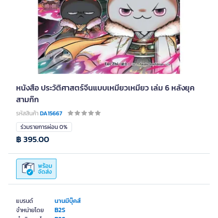
หนังสือ ประวัติศาสตร์จีนแบบเหมียวเหมียว เล่ม 6 หลังยุค
สามก๊ก
รหัสสินค้า
DA15667
ร่วมรายการผ่อน 0%
฿ 395.00
พร้อม
จัดส่ง
นานมีบุ๊คส์
แบรนด์
B2S
จำหน่ายโดย