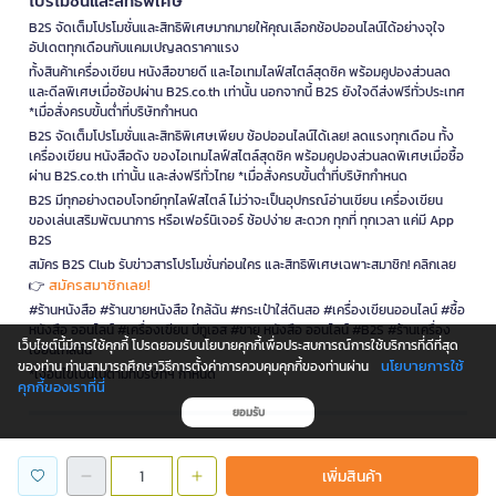
โปรโมชั่นและสิทธิพิเศษ
B2S จัดเต็มโปรโมชั่นและสิทธิพิเศษมากมายให้คุณเลือกช้อปออนไลน์ได้อย่างจุใจ
อัปเดตทุกเดือนกับแคมเปญลดราคาแรง
ทั้งสินค้าเครื่องเขียน หนังสือขายดี และไอเทมไลฟ์สไตล์สุดชิค พร้อมคูปองส่วนลด
และดีลพิเศษเมื่อช้อปผ่าน B2S.co.th เท่านั้น นอกจากนี้ B2S ยังใจดีส่งฟรีทั่วประเทศ
*เมื่อสั่งครบขั้นต่ำที่บริษัทกำหนด
B2S จัดเต็มโปรโมชั่นและสิทธิพิเศษเพียบ ช้อปออนไลน์ได้เลย! ลดแรงทุกเดือน ทั้ง
เครื่องเขียน หนังสือดัง ของไอเทมไลฟ์สไตล์สุดชิค พร้อมคูปองส่วนลดพิเศษเมื่อซื้อ
ผ่าน B2S.co.th เท่านั้น และส่งฟรีทั่วไทย *เมื่อสั่งครบขั้นต่ำที่บริษัทกำหนด
B2S มีทุกอย่างตอบโจทย์ทุกไลฟ์สไตล์ ไม่ว่าจะเป็นอุปกรณ์อ่านเขียน เครื่องเขียน
ของเล่นเสริมพัฒนาการ หรือเฟอร์นิเจอร์ ช้อปง่าย สะดวก ทุกที่ ทุกเวลา แค่มี App
B2S
สมัคร B2S Club รับข่าวสารโปรโมชั่นก่อนใคร และสิทธิพิเศษเฉพาะสมาชิก! คลิกเลย
สมัครสมาชิกเลย!
👉
#ร้านหนังสือ #ร้านขายหนังสือ ใกล้ฉัน #กระเป๋าใส่ดินสอ #เครื่องเขียนออนไลน์ #ซื้อ
หนังสือ ออนไลน์ #เครื่องเขียน บีทูเอส #ขาย หนังสือ ออนไลน์ #B2S #ร้านเครื่อง
เว็บไซต์นี้มีการใช้คุกกี้ โปรดยอมรับนโยบายคุกกี้เพื่อประสบการณ์การใช้บริการที่ดีที่สุด
เขียนใกล้ฉัน
นโยบายการใช้
ของท่าน ท่านสามารถศึกษาวิธีการตั้งค่าการควบคุมคุกกี้ของท่านผ่าน
*เงื่อนไขเป็นไปตามที่บริษัทฯ กำหนด
คุกกี้ของเราที่นี่
ยอมรับ
is a company operating under
เพิ่มสินค้า