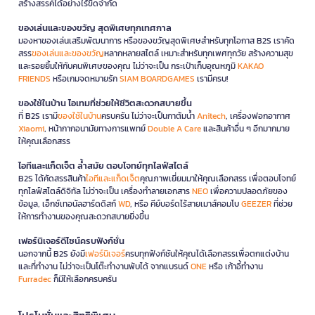
สร้างสรรค์ได้อย่างไร้ขีดจำกัด
ของเล่นและของขวัญ สุดพิเศษทุกเทศกาล
มองหาของเล่นเสริมพัฒนาการ หรือของขวัญสุดพิเศษสำหรับทุกโอกาส B2S เราคัด
สรร
ของเล่นและของขวัญ
หลากหลายสไตล์ เหมาะสำหรับทุกเพศทุกวัย สร้างความสุข
และรอยยิ้มให้กับคนพิเศษของคุณ ไม่ว่าจะเป็น กระเป๋าเก็บอุณหภูมิ
KAKAO
FRIENDS
หรือเกมจดหมายรัก
SIAM BOARDGAMES
เรามีครบ!
ของใช้ในบ้าน ไอเทมที่ช่วยให้ชีวิตสะดวกสบายขึ้น
ที่ B2S เรามี
ของใช้ในบ้าน
ครบครัน ไม่ว่าจะเป็นกาต้มน้ำ
Anitech
, เครื่องฟอกอากาศ
Xiaomi
, หน้ากากอนามัยทางการแพทย์
Double A Care
และสินค้าอื่น ๆ อีกมากมาย
ให้คุณเลือกสรร
ไอทีและแก็ดเจ็ต ล้ำสมัย ตอบโจทย์ทุกไลฟ์สไตล์
B2S ได้คัดสรรสินค้า
ไอทีและแก็ดเจ็ต
คุณภาพเยี่ยมมาให้คุณเลือกสรร เพื่อตอบโจทย์
ทุกไลฟ์สไตล์ดิจิทัล ไม่ว่าจะเป็น เครื่องทำลายเอกสาร
NEO
เพื่อความปลอดภัยของ
ข้อมูล, เอ็กซ์เทอนัลฮาร์ดดิสก์
WD
, หรือ คีย์บอร์ดไร้สายเมาส์คอมโบ
GEEZER
ที่ช่วย
ให้การทำงานของคุณสะดวกสบายยิ่งขึ้น
เฟอร์นิเจอร์ดีไซน์ครบฟังก์ชั่น
นอกจากนี้ B2S ยังมี
เฟอร์นิเจอร์
ครบทุกฟังก์ชันให้คุณได้เลือกสรรเพื่อตกแต่งบ้าน
และที่ทำงาน ไม่ว่าจะเป็นโต๊ะทำงานพับได้ จากแบรนด์
ONE
หรือ เก้าอี้ทำงาน
Furradec
ก็มีให้เลือกครบครัน