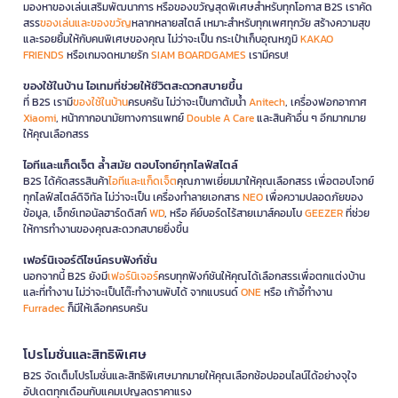
มองหาของเล่นเสริมพัฒนาการ หรือของขวัญสุดพิเศษสำหรับทุกโอกาส B2S เราคัด
สรร
ของเล่นและของขวัญ
หลากหลายสไตล์ เหมาะสำหรับทุกเพศทุกวัย สร้างความสุข
และรอยยิ้มให้กับคนพิเศษของคุณ ไม่ว่าจะเป็น กระเป๋าเก็บอุณหภูมิ
KAKAO
FRIENDS
หรือเกมจดหมายรัก
SIAM BOARDGAMES
เรามีครบ!
ของใช้ในบ้าน ไอเทมที่ช่วยให้ชีวิตสะดวกสบายขึ้น
ที่ B2S เรามี
ของใช้ในบ้าน
ครบครัน ไม่ว่าจะเป็นกาต้มน้ำ
Anitech
, เครื่องฟอกอากาศ
Xiaomi
, หน้ากากอนามัยทางการแพทย์
Double A Care
และสินค้าอื่น ๆ อีกมากมาย
ให้คุณเลือกสรร
ไอทีและแก็ดเจ็ต ล้ำสมัย ตอบโจทย์ทุกไลฟ์สไตล์
B2S ได้คัดสรรสินค้า
ไอทีและแก็ดเจ็ต
คุณภาพเยี่ยมมาให้คุณเลือกสรร เพื่อตอบโจทย์
ทุกไลฟ์สไตล์ดิจิทัล ไม่ว่าจะเป็น เครื่องทำลายเอกสาร
NEO
เพื่อความปลอดภัยของ
ข้อมูล, เอ็กซ์เทอนัลฮาร์ดดิสก์
WD
, หรือ คีย์บอร์ดไร้สายเมาส์คอมโบ
GEEZER
ที่ช่วย
ให้การทำงานของคุณสะดวกสบายยิ่งขึ้น
เฟอร์นิเจอร์ดีไซน์ครบฟังก์ชั่น
นอกจากนี้ B2S ยังมี
เฟอร์นิเจอร์
ครบทุกฟังก์ชันให้คุณได้เลือกสรรเพื่อตกแต่งบ้าน
และที่ทำงาน ไม่ว่าจะเป็นโต๊ะทำงานพับได้ จากแบรนด์
ONE
หรือ เก้าอี้ทำงาน
Furradec
ก็มีให้เลือกครบครัน
โปรโมชั่นและสิทธิพิเศษ
B2S จัดเต็มโปรโมชั่นและสิทธิพิเศษมากมายให้คุณเลือกช้อปออนไลน์ได้อย่างจุใจ
อัปเดตทุกเดือนกับแคมเปญลดราคาแรง