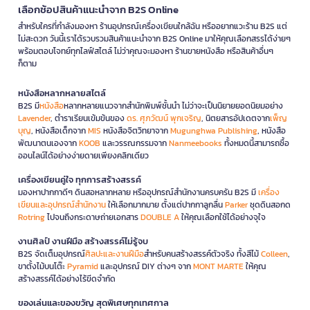
เลือกช้อปสินค้าแนะนำจาก B2S Online
สำหรับใครที่กำลังมองหา ร้านอุปกรณ์เครื่องเขียนใกล้ฉัน หรืออยากแวะร้าน B2S แต่
ไม่สะดวก วันนี้เราได้รวบรวมสินค้าแนะนำจาก B2S Online มาให้คุณเลือกสรรได้ง่ายๆ
พร้อมตอบโจทย์ทุกไลฟ์สไตล์ ไม่ว่าคุณจะมองหา ร้านขายหนังสือ หรือสินค้าอื่นๆ
ก็ตาม
หนังสือหลากหลายสไตล์
B2S มี
หนังสือ
หลากหลายแนวจากสำนักพิมพ์ชั้นนำ ไม่ว่าจะเป็นนิยายยอดนิยมอย่าง
Lavender
, ตำราเรียนเข้มข้นของ
ดร. ศุภวัฒน์ พุกเจริญ
, นิตยสารอัปเดตจาก
เพ็ญ
บุญ
, หนังสือเด็กจาก
MIS
หนังสือจิตวิทยาจาก
Mugunghwa Publishing
, หนังสือ
พัฒนาตนเองจาก
KOOB
และวรรณกรรมจาก
Nanmeebooks
ทั้งหมดนี้สามารถซื้อ
ออนไลน์ได้อย่างง่ายดายเพียงคลิกเดียว
เครื่องเขียนคู่ใจ ทุกการสร้างสรรค์
มองหาปากกาดีๆ ดินสอหลากหลาย หรืออุปกรณ์สำนักงานครบครัน B2S มี
เครื่อง
เขียนและอุปกรณ์สำนักงาน
ให้เลือกมากมาย ตั้งแต่ปากกาลูกลื่น
Parker
ชุดดินสอกด
Rotring
ไปจนถึงกระดาษถ่ายเอกสาร
DOUBLE A
ให้คุณเลือกใช้ได้อย่างจุใจ
งานศิลป์ งานฝีมือ สร้างสรรค์ไม่รู้จบ
B2S จัดเต็มอุปกรณ์
ศิลปะและงานฝีมือ
สำหรับคนสร้างสรรค์ตัวจริง ทั้งสีไม้
Colleen
,
ขาตั้งไม้บนโต๊ะ
Pyramid
และอุปกรณ์ DIY ต่างๆ จาก
MONT MARTE
ให้คุณ
สร้างสรรค์ได้อย่างไร้ขีดจำกัด
ของเล่นและของขวัญ สุดพิเศษทุกเทศกาล