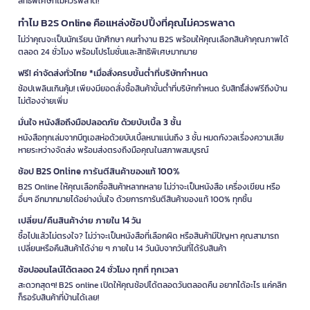
สิทธิพิเศษที่ไม่ควรพลาด!
ทำไม B2S Online คือแหล่งช้อปปิ้งที่คุณไม่ควรพลาด
ไม่ว่าคุณจะเป็นนักเรียน นักศึกษา คนทำงาน B2S พร้อมให้คุณเลือกสินค้าคุณภาพได้
ตลอด 24 ชั่วโมง พร้อมโปรโมชั่นและสิทธิพิเศษมากมาย
ฟรี! ค่าจัดส่งทั่วไทย *เมื่อสั่งครบขั้นต่ำที่บริษัทกำหนด
ช้อปเพลินเกินคุ้ม! เพียงมียอดสั่งซื้อสินค้าขั้นต่ำที่บริษัทกำหนด รับสิทธิ์ส่งฟรีถึงบ้าน
ไม่ต้องจ่ายเพิ่ม
มั่นใจ หนังสือถึงมือปลอดภัย ด้วยบับเบิ้ล 3 ชั้น
หนังสือทุกเล่มจากบีทูเอสห่อด้วยบับเบิ้ลหนาแน่นถึง 3 ชั้น หมดกังวลเรื่องความเสีย
หายระหว่างจัดส่ง พร้อมส่งตรงถึงมือคุณในสภาพสมบูรณ์
ช้อป B2S Online การันตีสินค้าของแท้ 100%
B2S Online ให้คุณเลือกซื้อสินค้าหลากหลาย ไม่ว่าจะเป็นหนังสือ เครื่องเขียน หรือ
อื่นๆ อีกมากมายได้อย่างมั่นใจ ด้วยการการันตีสินค้าของแท้ 100% ทุกชิ้น
เปลี่ยน/คืนสินค้าง่าย ภายใน 14 วัน
ซื้อไปแล้วไม่ตรงใจ? ไม่ว่าจะเป็นหนังสือที่เลือกผิด หรือสินค้ามีปัญหา คุณสามารถ
เปลี่ยนหรือคืนสินค้าได้ง่าย ๆ ภายใน 14 วันนับจากวันที่ได้รับสินค้า
ช้อปออนไลน์ได้ตลอด 24 ชั่วโมง ทุกที่ ทุกเวลา
สะดวกสุดๆ! B2S online เปิดให้คุณช้อปได้ตลอดวันตลอดคืน อยากได้อะไร แค่คลิก
ก็รอรับสินค้าที่บ้านได้เลย!