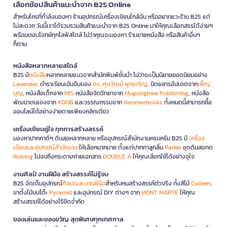
เลือกช้อปสินค้าแนะนำจาก B2S Online
สำหรับใครที่กำลังมองหา ร้านอุปกรณ์เครื่องเขียนใกล้ฉัน หรืออยากแวะร้าน B2S แต่
ไม่สะดวก วันนี้เราได้รวบรวมสินค้าแนะนำจาก B2S Online มาให้คุณเลือกสรรได้ง่ายๆ
พร้อมตอบโจทย์ทุกไลฟ์สไตล์ ไม่ว่าคุณจะมองหา ร้านขายหนังสือ หรือสินค้าอื่นๆ
ก็ตาม
หนังสือหลากหลายสไตล์
B2S มี
หนังสือ
หลากหลายแนวจากสำนักพิมพ์ชั้นนำ ไม่ว่าจะเป็นนิยายยอดนิยมอย่าง
Lavender
, ตำราเรียนเข้มข้นของ
ดร. ศุภวัฒน์ พุกเจริญ
, นิตยสารอัปเดตจาก
เพ็ญ
บุญ
, หนังสือเด็กจาก
MIS
หนังสือจิตวิทยาจาก
Mugunghwa Publishing
, หนังสือ
พัฒนาตนเองจาก
KOOB
และวรรณกรรมจาก
Nanmeebooks
ทั้งหมดนี้สามารถซื้อ
ออนไลน์ได้อย่างง่ายดายเพียงคลิกเดียว
เครื่องเขียนคู่ใจ ทุกการสร้างสรรค์
มองหาปากกาดีๆ ดินสอหลากหลาย หรืออุปกรณ์สำนักงานครบครัน B2S มี
เครื่อง
เขียนและอุปกรณ์สำนักงาน
ให้เลือกมากมาย ตั้งแต่ปากกาลูกลื่น
Parker
ชุดดินสอกด
Rotring
ไปจนถึงกระดาษถ่ายเอกสาร
DOUBLE A
ให้คุณเลือกใช้ได้อย่างจุใจ
งานศิลป์ งานฝีมือ สร้างสรรค์ไม่รู้จบ
B2S จัดเต็มอุปกรณ์
ศิลปะและงานฝีมือ
สำหรับคนสร้างสรรค์ตัวจริง ทั้งสีไม้
Colleen
,
ขาตั้งไม้บนโต๊ะ
Pyramid
และอุปกรณ์ DIY ต่างๆ จาก
MONT MARTE
ให้คุณ
สร้างสรรค์ได้อย่างไร้ขีดจำกัด
ของเล่นและของขวัญ สุดพิเศษทุกเทศกาล