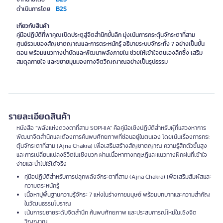
B2S
ดำเนินการโดย
เกี่ยวกับสินค้า
คู่มือปฏิบัติที่พาคุณเปิดประตูสู่จิตสำนึกขั้นลึก มุ่งเน้นการกระตุ้นจักระตาที่สาม
ศูนย์รวมของสัญชาตญาณและการตระหนักรู้ อธิบายระบบจักระทั้ง 7 อย่างเป็นขั้น
ตอน พร้อมแนวทางบำบัดและพัฒนาพลังภายใน ช่วยให้เข้าใจตนเองลึกซึ้ง เสริม
สมดุลกายใจ และขยายมุมมองทางจิตวิญญาณอย่างเป็นรูปธรรม
รายละเอียดสินค้า
หนังสือ “พลังแห่งดวงตาที่สาม SOPHIA” คือคู่มือเชิงปฏิบัติสำหรับผู้ที่แสวงหาการ
พัฒนาจิตสำนึกและต้องการค้นพบศักยภาพที่ซ่อนอยู่ในตนเอง โดยเน้นเรื่องการกระ
ตุ้นจักระตาที่สาม (Ajna Chakra) เพื่อเสริมสร้างสัญชาตญาณ ความรู้สึกตัวขั้นสูง
และการเปลี่ยนแปลงชีวิตในเชิงบวก ผ่านเนื้อหาทางทฤษฎีและแนวทางฝึกฝนที่เข้าใจ
ง่ายและนำไปใช้ได้จริง
คู่มือปฏิบัติสำหรับการปลุกพลังจักระตาที่สาม (Ajna Chakra) เพื่อเสริมสัมผัสและ
ความตระหนักรู้
เนื้อหาปูพื้นฐานความรู้จักระ 7 แห่งในร่างกายมนุษย์ พร้อมบทบาทและความสำคัญ
ในวัฒนธรรมโบราณ
เน้นการขยายระดับจิตสำนึก ค้นพบศักยภาพ และประสบการณ์ใหม่ในเชิงจิต
วิญญาณ