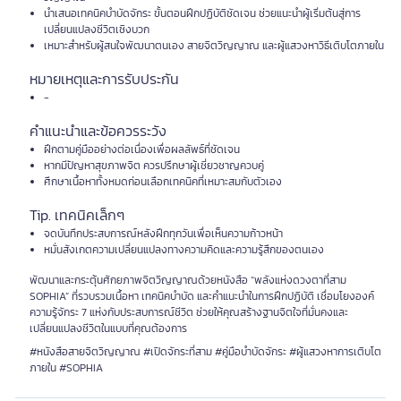
นำเสนอเทคนิคบำบัดจักระ ขั้นตอนฝึกปฏิบัติชัดเจน ช่วยแนะนำผู้เริ่มต้นสู่การ
เปลี่ยนแปลงชีวิตเชิงบวก
เหมาะสำหรับผู้สนใจพัฒนาตนเอง สายจิตวิญญาณ และผู้แสวงหาวิธีเติบโตภายใน
หมายเหตุและการรับประกัน
-
คำแนะนำและข้อควรระวัง
ฝึกตามคู่มืออย่างต่อเนื่องเพื่อผลลัพธ์ที่ชัดเจน
หากมีปัญหาสุขภาพจิต ควรปรึกษาผู้เชี่ยวชาญควบคู่
ศึกษาเนื้อหาทั้งหมดก่อนเลือกเทคนิคที่เหมาะสมกับตัวเอง
Tip. เทคนิคเล็กๆ
จดบันทึกประสบการณ์หลังฝึกทุกวันเพื่อเห็นความก้าวหน้า
หมั่นสังเกตความเปลี่ยนแปลงทางความคิดและความรู้สึกของตนเอง
พัฒนาและกระตุ้นศักยภาพจิตวิญญาณด้วยหนังสือ “พลังแห่งดวงตาที่สาม
SOPHIA” ที่รวบรวมเนื้อหา เทคนิคบำบัด และคำแนะนำในการฝึกปฏิบัติ เชื่อมโยงองค์
ความรู้จักระ 7 แห่งกับประสบการณ์ชีวิต ช่วยให้คุณสร้างฐานจิตใจที่มั่นคงและ
เปลี่ยนแปลงชีวิตในแบบที่คุณต้องการ
#หนังสือสายจิตวิญญาณ #เปิดจักระที่สาม #คู่มือบำบัดจักระ #ผู้แสวงหาการเติบโต
ภายใน #SOPHIA