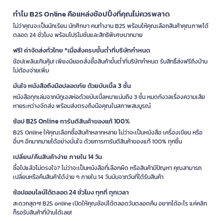
ทำไม B2S Online คือแหล่งช้อปปิ้งที่คุณไม่ควรพลาด
ไม่ว่าคุณจะเป็นนักเรียน นักศึกษา คนทำงาน B2S พร้อมให้คุณเลือกสินค้าคุณภาพได้
ตลอด 24 ชั่วโมง พร้อมโปรโมชั่นและสิทธิพิเศษมากมาย
ฟรี! ค่าจัดส่งทั่วไทย *เมื่อสั่งครบขั้นต่ำที่บริษัทกำหนด
ช้อปเพลินเกินคุ้ม! เพียงมียอดสั่งซื้อสินค้าขั้นต่ำที่บริษัทกำหนด รับสิทธิ์ส่งฟรีถึงบ้าน
ไม่ต้องจ่ายเพิ่ม
มั่นใจ หนังสือถึงมือปลอดภัย ด้วยบับเบิ้ล 3 ชั้น
หนังสือทุกเล่มจากบีทูเอสห่อด้วยบับเบิ้ลหนาแน่นถึง 3 ชั้น หมดกังวลเรื่องความเสีย
หายระหว่างจัดส่ง พร้อมส่งตรงถึงมือคุณในสภาพสมบูรณ์
ช้อป B2S Online การันตีสินค้าของแท้ 100%
B2S Online ให้คุณเลือกซื้อสินค้าหลากหลาย ไม่ว่าจะเป็นหนังสือ เครื่องเขียน หรือ
อื่นๆ อีกมากมายได้อย่างมั่นใจ ด้วยการการันตีสินค้าของแท้ 100% ทุกชิ้น
เปลี่ยน/คืนสินค้าง่าย ภายใน 14 วัน
ซื้อไปแล้วไม่ตรงใจ? ไม่ว่าจะเป็นหนังสือที่เลือกผิด หรือสินค้ามีปัญหา คุณสามารถ
เปลี่ยนหรือคืนสินค้าได้ง่าย ๆ ภายใน 14 วันนับจากวันที่ได้รับสินค้า
ช้อปออนไลน์ได้ตลอด 24 ชั่วโมง ทุกที่ ทุกเวลา
สะดวกสุดๆ! B2S online เปิดให้คุณช้อปได้ตลอดวันตลอดคืน อยากได้อะไร แค่คลิก
ก็รอรับสินค้าที่บ้านได้เลย!