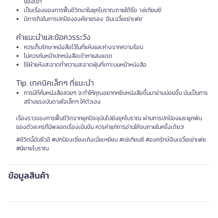
ของเขา
เป็นเรื่องของการฟื้นชีวิตมาในยุคโบราณภายใต้ชื่อ ‘เย่เทียนซี’
มีภารกิจในการปกป้ององค์ชายรอง ‘อินเจวี๋ยเย่าเฟย’
คำแนะนำและข้อควรระวัง
ควรเก็บรักษาหนังสือไว้ในที่แห้งและห่างจากความร้อน
ไม่ควรหันหน้าปกหนังสือเข้าหาแสงแดด
ใช้ผ้าแห้งสะอาดทำความสะอาดฝุ่นที่เกาะบนหน้าหนังสือ
Tip. เทคนิคเล็กๆ ที่แนะนำ
การมีที่คั่นหนังสือสวยๆ จะทำให้คุณอยากหยิบหนังสือขึ้นมาอ่านบ่อยขึ้น มันเป็นการ
สร้างแรงบันดาลใจเล็กๆ ให้ตัวเอง
เรื่องราวของการฟื้นชีวิตจากยุคปัจจุบันไปยังยุคโบราณ ผ่านการปกป้องและผูกพัน
ของตัวละครที่มีพลอตเรื่องเข้มข้น ควรค่าแก่การอ่านให้จบภายในครั้งเดียว!
#ชีวิตนี้อันซิ่วอี #ปกป้องเซี่ยงเถิงเนี่ยเหยียน #เย่เทียนซี #องครักษ์อินเจวี๋ยเย่าเฟย
#นิยายโบราณ
ข้อมูลสินค้า