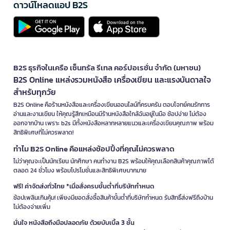
ดาวน์โหลดแอป B2S
B2S ธุรกิจในเครือ เซ็นทรัล รีเทล คอร์ปอเรชั่น จำกัด (มหาชน)
B2S Online แหล่งรวมหนังสือ เครื่องเขียน และแรงบันดาลใจ
สำหรับทุกวัย
B2S Online คือร้านหนังสือและเครื่องเขียนออนไลน์ที่ครบครัน ตอบโจทย์คนรักการ
อ่านและงานเขียน ให้คุณรู้สึกเหมือนมีร้านหนังสือใกล้ฉันอยู่ในมือ ช้อปง่าย ไม่ต้อง
ออกจากบ้าน เพราะ b2s มีทั้งหนังสือหลากหลายแนวและเครื่องเขียนคุณภาพ พร้อม
สิทธิพิเศษที่ไม่ควรพลาด!
ทำไม B2S Online คือแหล่งช้อปปิ้งที่คุณไม่ควรพลาด
ไม่ว่าคุณจะเป็นนักเรียน นักศึกษา คนทำงาน B2S พร้อมให้คุณเลือกสินค้าคุณภาพได้
ตลอด 24 ชั่วโมง พร้อมโปรโมชั่นและสิทธิพิเศษมากมาย
ฟรี! ค่าจัดส่งทั่วไทย *เมื่อสั่งครบขั้นต่ำที่บริษัทกำหนด
ช้อปเพลินเกินคุ้ม! เพียงมียอดสั่งซื้อสินค้าขั้นต่ำที่บริษัทกำหนด รับสิทธิ์ส่งฟรีถึงบ้าน
ไม่ต้องจ่ายเพิ่ม
มั่นใจ หนังสือถึงมือปลอดภัย ด้วยบับเบิ้ล 3 ชั้น