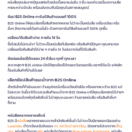
หนังสือทุกเล่มจากบีทูเอสห่อด้วยบับเบิ้ลหนาแน่นถึง 3 ชั้น หมดกังวลเรื่องความเสีย
หายระหว่างจัดส่ง พร้อมส่งตรงถึงมือคุณในสภาพสมบูรณ์
ช้อป B2S Online การันตีสินค้าของแท้ 100%
B2S Online ให้คุณเลือกซื้อสินค้าหลากหลาย ไม่ว่าจะเป็นหนังสือ เครื่องเขียน หรือ
อื่นๆ อีกมากมายได้อย่างมั่นใจ ด้วยการการันตีสินค้าของแท้ 100% ทุกชิ้น
เปลี่ยน/คืนสินค้าง่าย ภายใน 14 วัน
ซื้อไปแล้วไม่ตรงใจ? ไม่ว่าจะเป็นหนังสือที่เลือกผิด หรือสินค้ามีปัญหา คุณสามารถ
เปลี่ยนหรือคืนสินค้าได้ง่าย ๆ ภายใน 14 วันนับจากวันที่ได้รับสินค้า
ช้อปออนไลน์ได้ตลอด 24 ชั่วโมง ทุกที่ ทุกเวลา
สะดวกสุดๆ! B2S online เปิดให้คุณช้อปได้ตลอดวันตลอดคืน อยากได้อะไร แค่คลิก
ก็รอรับสินค้าที่บ้านได้เลย!
เลือกช้อปสินค้าแนะนำจาก B2S Online
สำหรับใครที่กำลังมองหา ร้านอุปกรณ์เครื่องเขียนใกล้ฉัน หรืออยากแวะร้าน B2S แต่
ไม่สะดวก วันนี้เราได้รวบรวมสินค้าแนะนำจาก B2S Online มาให้คุณเลือกสรรได้ง่ายๆ
พร้อมตอบโจทย์ทุกไลฟ์สไตล์ ไม่ว่าคุณจะมองหา ร้านขายหนังสือ หรือสินค้าอื่นๆ
ก็ตาม
หนังสือหลากหลายสไตล์
B2S มี
หนังสือ
หลากหลายแนวจากสำนักพิมพ์ชั้นนำ ไม่ว่าจะเป็นนิยายยอดนิยมอย่าง
Lavender
, ตำราเรียนเข้มข้นของ
ดร. ศุภวัฒน์ พุกเจริญ
, นิตยสารอัปเดตจาก
เพ็ญ
บุญ
, หนังสือเด็กจาก
MIS
หนังสือจิตวิทยาจาก
Mugunghwa Publishing
, หนังสือ