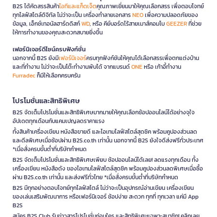
B2S ได้คัดสรรสินค้า
ไอทีและแก็ดเจ็ต
คุณภาพเยี่ยมมาให้คุณเลือกสรร เพื่อตอบโจทย์
ทุกไลฟ์สไตล์ดิจิทัล ไม่ว่าจะเป็น เครื่องทำลายเอกสาร
NEO
เพื่อความปลอดภัยของ
ข้อมูล, เอ็กซ์เทอนัลฮาร์ดดิสก์
WD
, หรือ คีย์บอร์ดไร้สายเมาส์คอมโบ
GEEZER
ที่ช่วย
ให้การทำงานของคุณสะดวกสบายยิ่งขึ้น
เฟอร์นิเจอร์ดีไซน์ครบฟังก์ชั่น
นอกจากนี้ B2S ยังมี
เฟอร์นิเจอร์
ครบทุกฟังก์ชันให้คุณได้เลือกสรรเพื่อตกแต่งบ้าน
และที่ทำงาน ไม่ว่าจะเป็นโต๊ะทำงานพับได้ จากแบรนด์
ONE
หรือ เก้าอี้ทำงาน
Furradec
ก็มีให้เลือกครบครัน
โปรโมชั่นและสิทธิพิเศษ
B2S จัดเต็มโปรโมชั่นและสิทธิพิเศษมากมายให้คุณเลือกช้อปออนไลน์ได้อย่างจุใจ
อัปเดตทุกเดือนกับแคมเปญลดราคาแรง
ทั้งสินค้าเครื่องเขียน หนังสือขายดี และไอเทมไลฟ์สไตล์สุดชิค พร้อมคูปองส่วนลด
และดีลพิเศษเมื่อช้อปผ่าน B2S.co.th เท่านั้น นอกจากนี้ B2S ยังใจดีส่งฟรีทั่วประเทศ
*เมื่อสั่งครบขั้นต่ำที่บริษัทกำหนด
B2S จัดเต็มโปรโมชั่นและสิทธิพิเศษเพียบ ช้อปออนไลน์ได้เลย! ลดแรงทุกเดือน ทั้ง
เครื่องเขียน หนังสือดัง ของไอเทมไลฟ์สไตล์สุดชิค พร้อมคูปองส่วนลดพิเศษเมื่อซื้อ
ผ่าน B2S.co.th เท่านั้น และส่งฟรีทั่วไทย *เมื่อสั่งครบขั้นต่ำที่บริษัทกำหนด
B2S มีทุกอย่างตอบโจทย์ทุกไลฟ์สไตล์ ไม่ว่าจะเป็นอุปกรณ์อ่านเขียน เครื่องเขียน
ของเล่นเสริมพัฒนาการ หรือเฟอร์นิเจอร์ ช้อปง่าย สะดวก ทุกที่ ทุกเวลา แค่มี App
B2S
สมัคร B2S Club รับข่าวสารโปรโมชั่นก่อนใคร และสิทธิพิเศษเฉพาะสมาชิก! คลิกเลย