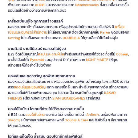
พัฒนาตนเองจาก
KOOB
และวรรณกรรมจาก
Nanmeebooks
ทั้งหมดนี้สามารถซื้อ
ออนไลน์ได้อย่างง่ายดายเพียงคลิกเดียว
เครื่องเขียนคู่ใจ ทุกการสร้างสรรค์
มองหาปากกาดีๆ ดินสอหลากหลาย หรืออุปกรณ์สำนักงานครบครัน B2S มี
เครื่อง
เขียนและอุปกรณ์สำนักงาน
ให้เลือกมากมาย ตั้งแต่ปากกาลูกลื่น
Parker
ชุดดินสอกด
Rotring
ไปจนถึงกระดาษถ่ายเอกสาร
DOUBLE A
ให้คุณเลือกใช้ได้อย่างจุใจ
งานศิลป์ งานฝีมือ สร้างสรรค์ไม่รู้จบ
B2S จัดเต็มอุปกรณ์
ศิลปะและงานฝีมือ
สำหรับคนสร้างสรรค์ตัวจริง ทั้งสีไม้
Colleen
,
ขาตั้งไม้บนโต๊ะ
Pyramid
และอุปกรณ์ DIY ต่างๆ จาก
MONT MARTE
ให้คุณ
สร้างสรรค์ได้อย่างไร้ขีดจำกัด
ของเล่นและของขวัญ สุดพิเศษทุกเทศกาล
มองหาของเล่นเสริมพัฒนาการ หรือของขวัญสุดพิเศษสำหรับทุกโอกาส B2S เราคัด
สรร
ของเล่นและของขวัญ
หลากหลายสไตล์ เหมาะสำหรับทุกเพศทุกวัย สร้างความสุข
และรอยยิ้มให้กับคนพิเศษของคุณ ไม่ว่าจะเป็น กระเป๋าเก็บอุณหภูมิ
KAKAO
FRIENDS
หรือเกมจดหมายรัก
SIAM BOARDGAMES
เรามีครบ!
ของใช้ในบ้าน ไอเทมที่ช่วยให้ชีวิตสะดวกสบายขึ้น
ที่ B2S เรามี
ของใช้ในบ้าน
ครบครัน ไม่ว่าจะเป็นกาต้มน้ำ
Anitech
, เครื่องฟอกอากาศ
Xiaomi
, หน้ากากอนามัยทางการแพทย์
Double A Care
และสินค้าอื่น ๆ อีกมากมาย
ให้คุณเลือกสรร
ไอทีและแก็ดเจ็ต ล้ำสมัย ตอบโจทย์ทุกไลฟ์สไตล์