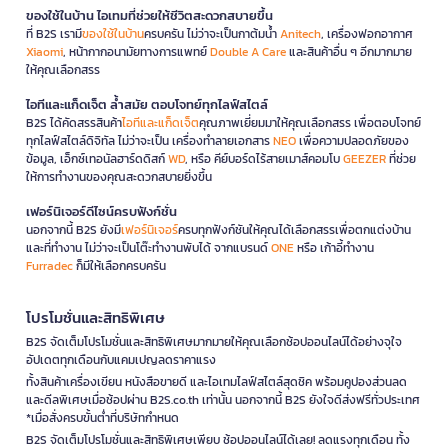
ของใช้ในบ้าน ไอเทมที่ช่วยให้ชีวิตสะดวกสบายขึ้น
ที่ B2S เรามี
ของใช้ในบ้าน
ครบครัน ไม่ว่าจะเป็นกาต้มน้ำ
Anitech
, เครื่องฟอกอากาศ
Xiaomi
, หน้ากากอนามัยทางการแพทย์
Double A Care
และสินค้าอื่น ๆ อีกมากมาย
ให้คุณเลือกสรร
ไอทีและแก็ดเจ็ต ล้ำสมัย ตอบโจทย์ทุกไลฟ์สไตล์
B2S ได้คัดสรรสินค้า
ไอทีและแก็ดเจ็ต
คุณภาพเยี่ยมมาให้คุณเลือกสรร เพื่อตอบโจทย์
ทุกไลฟ์สไตล์ดิจิทัล ไม่ว่าจะเป็น เครื่องทำลายเอกสาร
NEO
เพื่อความปลอดภัยของ
ข้อมูล, เอ็กซ์เทอนัลฮาร์ดดิสก์
WD
, หรือ คีย์บอร์ดไร้สายเมาส์คอมโบ
GEEZER
ที่ช่วย
ให้การทำงานของคุณสะดวกสบายยิ่งขึ้น
เฟอร์นิเจอร์ดีไซน์ครบฟังก์ชั่น
นอกจากนี้ B2S ยังมี
เฟอร์นิเจอร์
ครบทุกฟังก์ชันให้คุณได้เลือกสรรเพื่อตกแต่งบ้าน
และที่ทำงาน ไม่ว่าจะเป็นโต๊ะทำงานพับได้ จากแบรนด์
ONE
หรือ เก้าอี้ทำงาน
Furradec
ก็มีให้เลือกครบครัน
โปรโมชั่นและสิทธิพิเศษ
B2S จัดเต็มโปรโมชั่นและสิทธิพิเศษมากมายให้คุณเลือกช้อปออนไลน์ได้อย่างจุใจ
อัปเดตทุกเดือนกับแคมเปญลดราคาแรง
ทั้งสินค้าเครื่องเขียน หนังสือขายดี และไอเทมไลฟ์สไตล์สุดชิค พร้อมคูปองส่วนลด
และดีลพิเศษเมื่อช้อปผ่าน B2S.co.th เท่านั้น นอกจากนี้ B2S ยังใจดีส่งฟรีทั่วประเทศ
*เมื่อสั่งครบขั้นต่ำที่บริษัทกำหนด
B2S จัดเต็มโปรโมชั่นและสิทธิพิเศษเพียบ ช้อปออนไลน์ได้เลย! ลดแรงทุกเดือน ทั้ง