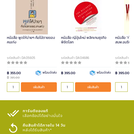
หนังสือ พูดให้ง่ายๆ คือไม้ตายของ
หนังสือ ญี่ปุ่นใหม่ พลิกเกมธุรกิจ
หนังสือ "ทำไมต้อง ""อยาก""
คนเก่ง
พิชิตโลก
สนพ.อมรินท
รหัสสินค้า DA05605
รหัสสินค้า DA04686
รหัสสินค้า 
฿ 355.00
พร้อมจัดส่ง
฿ 395.00
พร้อมจัดส่ง
฿ 395.00
฿
395.00
เพิ่มสินค้า
เพิ่มสินค้า
การันตีของแท้
เลือกช้อปได้อย่างมั่นใจ​
คืนสินค้าได้ภายใน 14 วัน
หลังได้รับสินค้า*