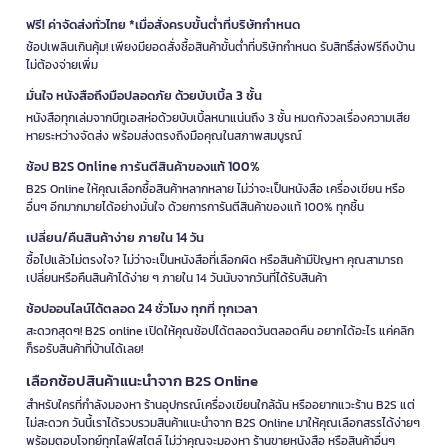
ฟรี! ค่าจัดส่งทั่วไทย *เมื่อสั่งครบขั้นต่ำที่บริษัทกำหนด
ช้อปเพลินเกินคุ้ม! เพียงมียอดสั่งซื้อสินค้าขั้นต่ำที่บริษัทกำหนด รับสิทธิ์ส่งฟรีถึงบ้าน
ไม่ต้องจ่ายเพิ่ม
มั่นใจ หนังสือถึงมือปลอดภัย ด้วยบับเบิ้ล 3 ชั้น
หนังสือทุกเล่มจากบีทูเอสห่อด้วยบับเบิ้ลหนาแน่นถึง 3 ชั้น หมดกังวลเรื่องความเสีย
หายระหว่างจัดส่ง พร้อมส่งตรงถึงมือคุณในสภาพสมบูรณ์
ช้อป B2S Online การันตีสินค้าของแท้ 100%
B2S Online ให้คุณเลือกซื้อสินค้าหลากหลาย ไม่ว่าจะเป็นหนังสือ เครื่องเขียน หรือ
อื่นๆ อีกมากมายได้อย่างมั่นใจ ด้วยการการันตีสินค้าของแท้ 100% ทุกชิ้น
เปลี่ยน/คืนสินค้าง่าย ภายใน 14 วัน
ซื้อไปแล้วไม่ตรงใจ? ไม่ว่าจะเป็นหนังสือที่เลือกผิด หรือสินค้ามีปัญหา คุณสามารถ
เปลี่ยนหรือคืนสินค้าได้ง่าย ๆ ภายใน 14 วันนับจากวันที่ได้รับสินค้า
ช้อปออนไลน์ได้ตลอด 24 ชั่วโมง ทุกที่ ทุกเวลา
สะดวกสุดๆ! B2S online เปิดให้คุณช้อปได้ตลอดวันตลอดคืน อยากได้อะไร แค่คลิก
ก็รอรับสินค้าที่บ้านได้เลย!
เลือกช้อปสินค้าแนะนำจาก B2S Online
สำหรับใครที่กำลังมองหา ร้านอุปกรณ์เครื่องเขียนใกล้ฉัน หรืออยากแวะร้าน B2S แต่
ไม่สะดวก วันนี้เราได้รวบรวมสินค้าแนะนำจาก B2S Online มาให้คุณเลือกสรรได้ง่ายๆ
พร้อมตอบโจทย์ทุกไลฟ์สไตล์ ไม่ว่าคุณจะมองหา ร้านขายหนังสือ หรือสินค้าอื่นๆ