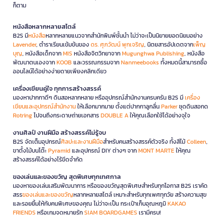
ก็ตาม
หนังสือหลากหลายสไตล์
B2S มี
หนังสือ
หลากหลายแนวจากสำนักพิมพ์ชั้นนำ ไม่ว่าจะเป็นนิยายยอดนิยมอย่าง
Lavender
, ตำราเรียนเข้มข้นของ
ดร. ศุภวัฒน์ พุกเจริญ
, นิตยสารอัปเดตจาก
เพ็ญ
บุญ
, หนังสือเด็กจาก
MIS
หนังสือจิตวิทยาจาก
Mugunghwa Publishing
, หนังสือ
พัฒนาตนเองจาก
KOOB
และวรรณกรรมจาก
Nanmeebooks
ทั้งหมดนี้สามารถซื้อ
ออนไลน์ได้อย่างง่ายดายเพียงคลิกเดียว
เครื่องเขียนคู่ใจ ทุกการสร้างสรรค์
มองหาปากกาดีๆ ดินสอหลากหลาย หรืออุปกรณ์สำนักงานครบครัน B2S มี
เครื่อง
เขียนและอุปกรณ์สำนักงาน
ให้เลือกมากมาย ตั้งแต่ปากกาลูกลื่น
Parker
ชุดดินสอกด
Rotring
ไปจนถึงกระดาษถ่ายเอกสาร
DOUBLE A
ให้คุณเลือกใช้ได้อย่างจุใจ
งานศิลป์ งานฝีมือ สร้างสรรค์ไม่รู้จบ
B2S จัดเต็มอุปกรณ์
ศิลปะและงานฝีมือ
สำหรับคนสร้างสรรค์ตัวจริง ทั้งสีไม้
Colleen
,
ขาตั้งไม้บนโต๊ะ
Pyramid
และอุปกรณ์ DIY ต่างๆ จาก
MONT MARTE
ให้คุณ
สร้างสรรค์ได้อย่างไร้ขีดจำกัด
ของเล่นและของขวัญ สุดพิเศษทุกเทศกาล
มองหาของเล่นเสริมพัฒนาการ หรือของขวัญสุดพิเศษสำหรับทุกโอกาส B2S เราคัด
สรร
ของเล่นและของขวัญ
หลากหลายสไตล์ เหมาะสำหรับทุกเพศทุกวัย สร้างความสุข
และรอยยิ้มให้กับคนพิเศษของคุณ ไม่ว่าจะเป็น กระเป๋าเก็บอุณหภูมิ
KAKAO
FRIENDS
หรือเกมจดหมายรัก
SIAM BOARDGAMES
เรามีครบ!