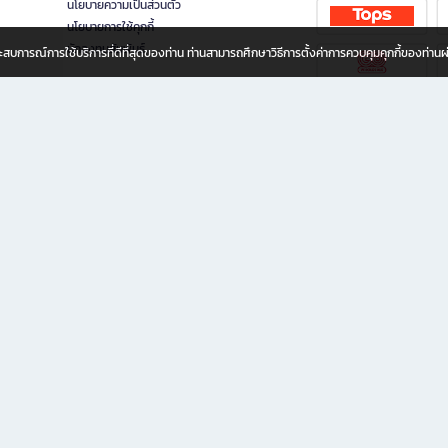
นโยบายความเป็นส่วนตัว
นโยบายการใช้คุกกี้
นักลงทุนสัมพันธ์
อประสบการณ์การใช้บริการที่ดีที่สุดของท่าน ท่านสามารถศึกษาวิธีการตั้งค่าการควบคุมคุกกี้ของท่าน
ทุกวัย
ขียน ให้คุณรู้สึกเหมือนมีร้านหนังสือใกล้ฉันอยู่ในมือ ช้อปง่าย ไม่ต้องออกจากบ้าน เพราะ b2
 ชั่วโมง พร้อมโปรโมชั่นและสิทธิพิเศษมากมาย