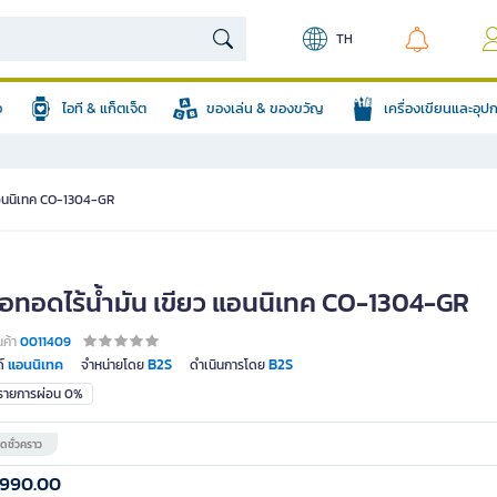
TH
อ
ไอที & แก็ตเจ็ต
ของเล่น & ของขวัญ
เครื่องเขียนและอุ
 แอนนิเทค CO-1304-GR
้อทอดไร้น้ำมัน เขียว แอนนิเทค CO-1304-GR
นค้า
0011409
แอนนิเทค
B2S
B2S
์
จำหน่ายโดย
ดำเนินการโดย
มรายการผ่อน 0%
ดชั่วคราว
,990.00