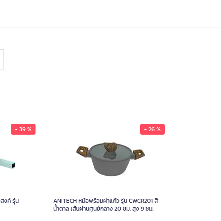
- 39 %
- 26 %
เนกประสงค์ รุ่น
า ความจุ 2 ลิตร
990.00
งค์ รุ่น
ANITECH หม้อพร้อมฝาแก้ว รุ่น CWCR201 สี
น้ำตาล เส้นผ่านศูนย์กลาง 20 ซม. สูง 9 ซม.
สี