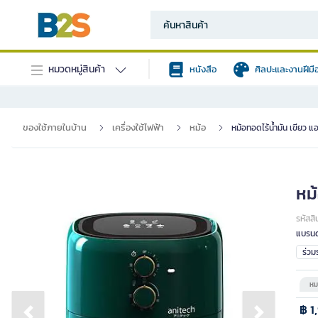
หมวดหมู่สินค้า
หนังสือ
ศิลปะและงานฝีมื
ของใช้ภายในบ้าน
เครื่องใช้ไฟฟ้า
หม้อ
หม้อทอดไร้น้ำมัน เขียว
หม
รหัสสิ
แบรนด
ร่ว
หม
฿ 1