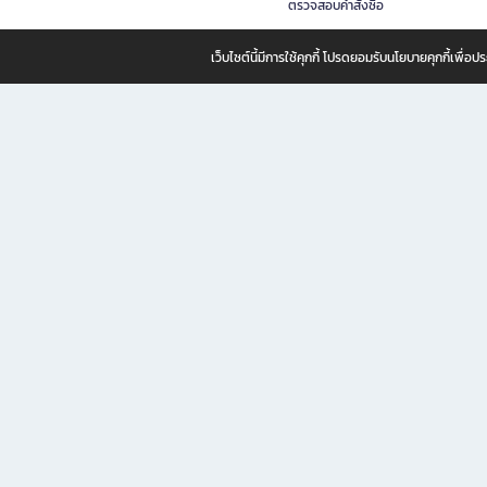
ตรวจสอบคำสั่งซื้อ
เว็บไซต์นี้มีการใช้คุกกี้ โปรดยอมรับนโยบายคุกกี้เพื่
B2S ธุรกิจในเครือ เซ็นทรัล รีเทล คอร์ปอเรชั่น จำกัด (มหาชน)
B2S Online แหล่งรวมหนังสือ เครื่องเขียน และแรงบันดาลใจสำหรับ
B2S Online คือร้านหนังสือและเครื่องเขียนออนไลน์ที่ครบครัน ตอบโจทย์คนรักการอ่านและงานเ
ทำไม B2S Online คือแหล่งช้อปปิ้งที่คุณไม่ควรพลาด
ไม่ว่าคุณจะเป็นนักเรียน นักศึกษา คนทำงาน B2S พร้อมให้คุณเลือกสินค้าคุณภาพได้ตลอด 24
ฟรี! ค่าจัดส่งทั่วไทย *เมื่อสั่งครบขั้นต่ำที่บริษัทกำหนด