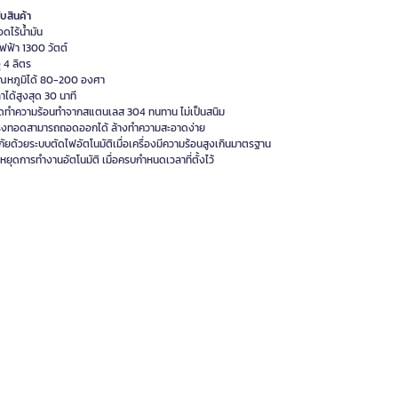
ับสินค้า
ดไร้น้ำมัน
ฟฟ้า 1300 วัตต์
 4 ลิตร
ุณหภูมิได้ 80-200 องศา
ลาได้สูงสุด 30 นาที
ทำความร้อนทำจากสแตนเลส 304 ทนทาน ไม่เป็นสนิม
งทอดสามารถถอดออกได้ ล้างทำความสะอาดง่าย
ัยด้วยระบบตัดไฟอัตโนมัติเมื่อเครื่องมีความร้อนสูงเกินมาตรฐาน
งหยุดการทำงานอัตโนมัติ เมื่อครบกำหนดเวลาที่ตั้งไว้