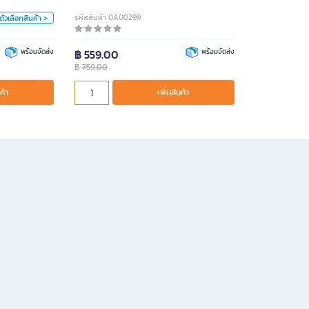
น้ำเงิน
รหัสสินค้า 0A00299
ูตัวเลือกสินค้า >
ขาว
พร้อมจัดส่ง
฿ 559.00
พร้อมจัดส่ง
หน่วย
฿
759.00
คร.
ค้า
เพิ่มสินค้า