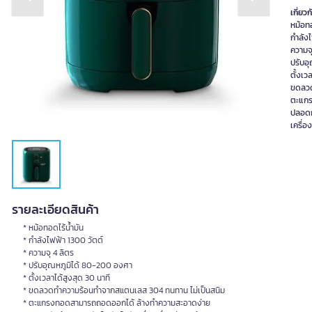
Previous slide
Next slide
เกี่ยวก
หม้อทอ
กำลังไ
ความจุ
ปรับอ
ตั้งเว
ขดลวด
ตะแกร
ปลอดก
เครื่อ
รายละเอียดสินค้า
* หม้อทอดไร้น้ำมัน
* กำลังไฟฟ้า 1300 วัตต์
* ความจุ 4 ลิตร
* ปรับอุณหภูมิได้ 80-200 องศา
* ตั้งเวลาได้สูงสุด 30 นาที
* ขดลวดทำความร้อนทำจากสแตนเลส 304 ทนทาน ไม่เป็นสนิม
* ตะแกรงทอดสามารถถอดออกได้ ล้างทำความสะอาดง่าย