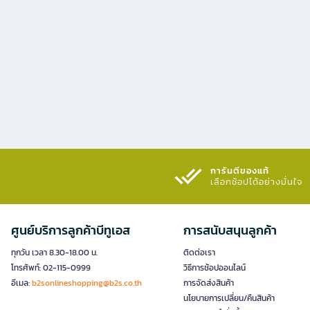
การันตีของแท้
เลือกช้อปได้อย่างมั่นใจ​
ศูนย์บริการลูกค้าบีทูเอส
การสนับสนุนลูกค้า
ทุกวัน เวลา 8.30-18.00 น.
ติดต่อเรา
โทรศัพท์: 02-115-0999
วิธีการช้อปออนไลน์
อีเมล:
b2sonlineshopping@b2s.co.th
การจัดส่งสินค้า
นโยบายการเปลี่ยน/คืนสินค้า