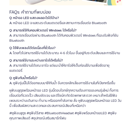
FAQs: คำถามที่พบบ่อย
Q: หน้าจอ LED แสดงผลอะไรได้บ้าง?
A:
หน้าจอ LED จะแสดงระดับแบตเตอรี่และสถานะการเชื่อมต่อ Bluetooth
Q: สามารถใช้กับคอมพิวเตอร์ Windows ได้หรือไม่?
A:
สามารถเชื่อมต่อผ่าน Bluetooth ได้กับคอมพิวเตอร์ Windows ที่รองรับฟังก์ชัน
Bluetooth
Q: ใช้ฟังเพลงได้ต่อเนื่องกี่ชั่วโมง?
A:
โดยทั่วไปสามารถใช้งานได้ประมาณ 4-6 ชั่วโมง ขึ้นอยู่กับระดับเสียงและการใช้งาน
Q: สามารถใช้งานระหว่างชาร์จได้หรือไม่?
A:
สามารถใช้งานได้ขณะชาร์จ แต่แนะนำให้ชาร์จให้เต็มก่อนใช้งานเพื่อยืดอายุ
แบตเตอรี่
Q: หูฟังกันน้ำหรือไม่?
A:
หูฟังรุ่นนี้ไม่ได้ออกแบบมาให้กันน้ำ จึงควรหลีกเลี่ยงการใช้งานในที่เปียกหรือชื้น
หูฟังบลูทูธพร้อมหน้าจอ LED รุ่นนี้ตอบโจทย์ทุกความต้องการของคนรุ่นใหม่ ทั้งการ
เชื่อมต่อที่รวดเร็ว เสียงชัดเจน และดีไซน์กะทัดรัดพกพาสะดวก เหมาะสำหรับใช้ฟัง
เพลงระหว่างเดินทาง ทำงาน หรือออกกำลังกาย สั่ง หูฟังบลูทูธพร้อมหน้าจอ LED วัน
นี้ เพื่อสัมผัสความสะดวกและประสบการณ์เสียงที่เหนือกว่า
#หูฟังบลูทูธ #หูฟังไร้สาย #BluetoothHeadset #หูฟังพร้อมหน้าจอLED #หูฟัง
คุณภาพเสียงดี #อุปกรณ์เสริมสมาร์ทโฟน