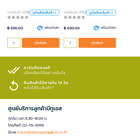
ขาว
ม่วง
ขาว
ม่วง
รหัสสินค้า 4095148
รหัสสินค้า 4095149
ดูตัวเลือกสินค้า >
ดูตัวเลือกสินค้า >
หน่วย
หน่วย
฿ 690.00
พร้อมจัดส่ง
ชิ้น
฿ 690.00
พร้อมจัดส่ง
ชิ้น
เพิ่มสินค้า
เพิ่มสินค้า
เพิ่มสินค้า
เพิ่มสินค้า
การันตีของแท้
เลือกช้อปได้อย่างมั่นใจ​
คืนสินค้าได้ภายใน 14 วัน
หลังได้รับสินค้า*
ศูนย์บริการลูกค้าบีทูเอส
ทุกวัน เวลา 8.30-18.00 น.
โทรศัพท์: 02-115-0999
อีเมล:
b2sonlineshopping@b2s.co.th