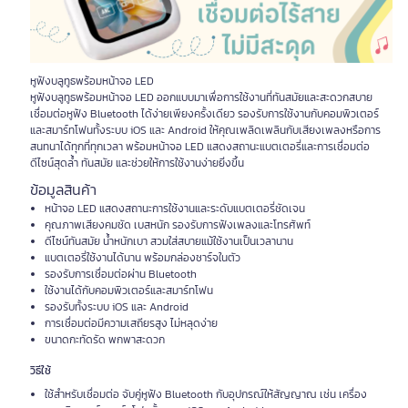
หูฟังบลูทูธพร้อมหน้าจอ LED
หูฟังบลูทูธพร้อมหน้าจอ LED ออกแบบมาเพื่อการใช้งานที่ทันสมัยและสะดวกสบาย
เชื่อมต่อหูฟัง Bluetooth ได้ง่ายเพียงครั้งเดียว รองรับการใช้งานกับคอมพิวเตอร์
และสมาร์ทโฟนทั้งระบบ iOS และ Android ให้คุณเพลิดเพลินกับเสียงเพลงหรือการ
สนทนาได้ทุกที่ทุกเวลา พร้อมหน้าจอ LED แสดงสถานะแบตเตอรี่และการเชื่อมต่อ
ดีไซน์สุดล้ำ ทันสมัย และช่วยให้การใช้งานง่ายยิ่งขึ้น
ข้อมูลสินค้า
หน้าจอ LED แสดงสถานะการใช้งานและระดับแบตเตอรี่ชัดเจน
คุณภาพเสียงคมชัด เบสหนัก รองรับการฟังเพลงและโทรศัพท์
ดีไซน์ทันสมัย น้ำหนักเบา สวมใส่สบายแม้ใช้งานเป็นเวลานาน
แบตเตอรี่ใช้งานได้นาน พร้อมกล่องชาร์จในตัว
รองรับการเชื่อมต่อผ่าน Bluetooth
ใช้งานได้กับคอมพิวเตอร์และสมาร์ทโฟน
รองรับทั้งระบบ iOS และ Android
การเชื่อมต่อมีความเสถียรสูง ไม่หลุดง่าย
ขนาดกะทัดรัด พกพาสะดวก
วิธีใช้
ใช้สำหรับเชื่อมต่อ จับคู่หูฟัง Bluetooth กับอุปกรณ์ให้สัญญาณ เช่น เครื่อง