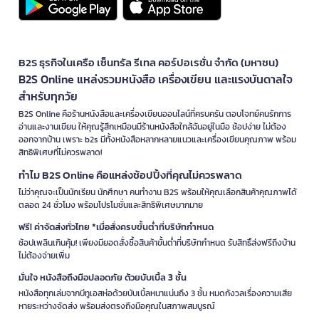
B2S ธุรกิจในเครือ เซ็นทรัล รีเทล คอร์ปอเรชั่น จำกัด (มหาชน)
B2S Online แหล่งรวมหนังสือ เครื่องเขียน และแรงบันดาลใจ
สำหรับทุกวัย
B2S Online คือร้านหนังสือและเครื่องเขียนออนไลน์ที่ครบครัน ตอบโจทย์คนรักการ
อ่านและงานเขียน ให้คุณรู้สึกเหมือนมีร้านหนังสือใกล้ฉันอยู่ในมือ ช้อปง่าย ไม่ต้อง
ออกจากบ้าน เพราะ b2s มีทั้งหนังสือหลากหลายแนวและเครื่องเขียนคุณภาพ พร้อม
สิทธิพิเศษที่ไม่ควรพลาด!
ทำไม B2S Online คือแหล่งช้อปปิ้งที่คุณไม่ควรพลาด
ไม่ว่าคุณจะเป็นนักเรียน นักศึกษา คนทำงาน B2S พร้อมให้คุณเลือกสินค้าคุณภาพได้
ตลอด 24 ชั่วโมง พร้อมโปรโมชั่นและสิทธิพิเศษมากมาย
ฟรี! ค่าจัดส่งทั่วไทย *เมื่อสั่งครบขั้นต่ำที่บริษัทกำหนด
ช้อปเพลินเกินคุ้ม! เพียงมียอดสั่งซื้อสินค้าขั้นต่ำที่บริษัทกำหนด รับสิทธิ์ส่งฟรีถึงบ้าน
ไม่ต้องจ่ายเพิ่ม
มั่นใจ หนังสือถึงมือปลอดภัย ด้วยบับเบิ้ล 3 ชั้น
หนังสือทุกเล่มจากบีทูเอสห่อด้วยบับเบิ้ลหนาแน่นถึง 3 ชั้น หมดกังวลเรื่องความเสีย
หายระหว่างจัดส่ง พร้อมส่งตรงถึงมือคุณในสภาพสมบูรณ์