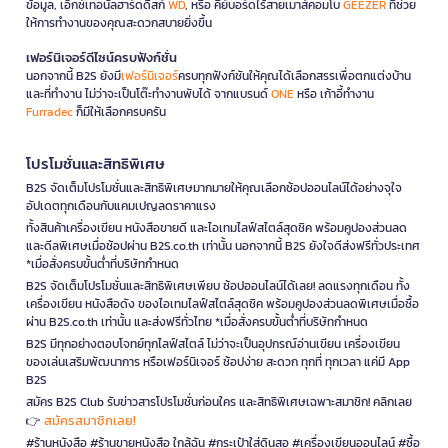
ข้อมูล, เอ็กซ์เทอนัลฮาร์ดดิสก์
WD
, หรือ คีย์บอร์ดไร้สายเมาส์คอมโบ
GEEZER
ที่ช่วย
ให้การทำงานของคุณสะดวกสบายยิ่งขึ้น
เฟอร์นิเจอร์ดีไซน์ครบฟังก์ชั่น
นอกจากนี้ B2S ยังมี
เฟอร์นิเจอร์
ครบทุกฟังก์ชันให้คุณได้เลือกสรรเพื่อตกแต่งบ้าน
และที่ทำงาน ไม่ว่าจะเป็นโต๊ะทำงานพับได้ จากแบรนด์
ONE
หรือ เก้าอี้ทำงาน
Furradec
ก็มีให้เลือกครบครัน
โปรโมชั่นและสิทธิพิเศษ
B2S จัดเต็มโปรโมชั่นและสิทธิพิเศษมากมายให้คุณเลือกช้อปออนไลน์ได้อย่างจุใจ
อัปเดตทุกเดือนกับแคมเปญลดราคาแรง
ทั้งสินค้าเครื่องเขียน หนังสือขายดี และไอเทมไลฟ์สไตล์สุดชิค พร้อมคูปองส่วนลด
และดีลพิเศษเมื่อช้อปผ่าน B2S.co.th เท่านั้น นอกจากนี้ B2S ยังใจดีส่งฟรีทั่วประเทศ
*เมื่อสั่งครบขั้นต่ำที่บริษัทกำหนด
B2S จัดเต็มโปรโมชั่นและสิทธิพิเศษเพียบ ช้อปออนไลน์ได้เลย! ลดแรงทุกเดือน ทั้ง
เครื่องเขียน หนังสือดัง ของไอเทมไลฟ์สไตล์สุดชิค พร้อมคูปองส่วนลดพิเศษเมื่อซื้อ
ผ่าน B2S.co.th เท่านั้น และส่งฟรีทั่วไทย *เมื่อสั่งครบขั้นต่ำที่บริษัทกำหนด
B2S มีทุกอย่างตอบโจทย์ทุกไลฟ์สไตล์ ไม่ว่าจะเป็นอุปกรณ์อ่านเขียน เครื่องเขียน
ของเล่นเสริมพัฒนาการ หรือเฟอร์นิเจอร์ ช้อปง่าย สะดวก ทุกที่ ทุกเวลา แค่มี App
B2S
สมัคร B2S Club รับข่าวสารโปรโมชั่นก่อนใคร และสิทธิพิเศษเฉพาะสมาชิก! คลิกเลย
สมัครสมาชิกเลย!
👉
#ร้านหนังสือ #ร้านขายหนังสือ ใกล้ฉัน #กระเป๋าใส่ดินสอ #เครื่องเขียนออนไลน์ #ซื้อ