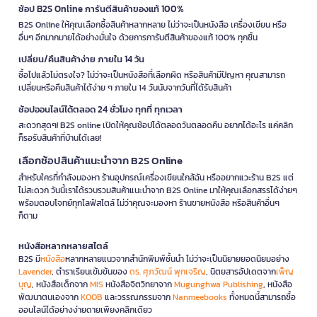
ช้อป B2S Online การันตีสินค้าของแท้ 100%
B2S Online ให้คุณเลือกซื้อสินค้าหลากหลาย ไม่ว่าจะเป็นหนังสือ เครื่องเขียน หรือ
อื่นๆ อีกมากมายได้อย่างมั่นใจ ด้วยการการันตีสินค้าของแท้ 100% ทุกชิ้น
เปลี่ยน/คืนสินค้าง่าย ภายใน 14 วัน
ซื้อไปแล้วไม่ตรงใจ? ไม่ว่าจะเป็นหนังสือที่เลือกผิด หรือสินค้ามีปัญหา คุณสามารถ
เปลี่ยนหรือคืนสินค้าได้ง่าย ๆ ภายใน 14 วันนับจากวันที่ได้รับสินค้า
ช้อปออนไลน์ได้ตลอด 24 ชั่วโมง ทุกที่ ทุกเวลา
สะดวกสุดๆ! B2S online เปิดให้คุณช้อปได้ตลอดวันตลอดคืน อยากได้อะไร แค่คลิก
ก็รอรับสินค้าที่บ้านได้เลย!
เลือกช้อปสินค้าแนะนำจาก B2S Online
สำหรับใครที่กำลังมองหา ร้านอุปกรณ์เครื่องเขียนใกล้ฉัน หรืออยากแวะร้าน B2S แต่
ไม่สะดวก วันนี้เราได้รวบรวมสินค้าแนะนำจาก B2S Online มาให้คุณเลือกสรรได้ง่ายๆ
พร้อมตอบโจทย์ทุกไลฟ์สไตล์ ไม่ว่าคุณจะมองหา ร้านขายหนังสือ หรือสินค้าอื่นๆ
ก็ตาม
หนังสือหลากหลายสไตล์
B2S มี
หนังสือ
หลากหลายแนวจากสำนักพิมพ์ชั้นนำ ไม่ว่าจะเป็นนิยายยอดนิยมอย่าง
Lavender
, ตำราเรียนเข้มข้นของ
ดร. ศุภวัฒน์ พุกเจริญ
, นิตยสารอัปเดตจาก
เพ็ญ
บุญ
, หนังสือเด็กจาก
MIS
หนังสือจิตวิทยาจาก
Mugunghwa Publishing
, หนังสือ
พัฒนาตนเองจาก
KOOB
และวรรณกรรมจาก
Nanmeebooks
ทั้งหมดนี้สามารถซื้อ
ออนไลน์ได้อย่างง่ายดายเพียงคลิกเดียว