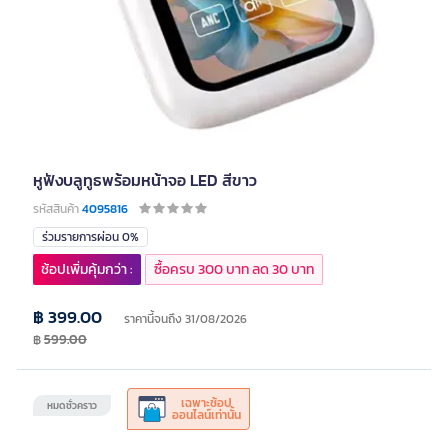
หูฟังบลูทูธพร้อมหน้าจอ LED สีขาว
รหัสสินค้า
4095816
ร่วมรายการผ่อน 0%
ช้อปเพิ่มคุ้มกว่า :
ซื้อครบ 300 บาท ลด 30 บาท
฿ 399.00
ราคานี้จนถึง 31/08/2026
฿
599.00
เฉพาะช้อป
หมดชั่วคราว
ออนไลน์เท่านั้น