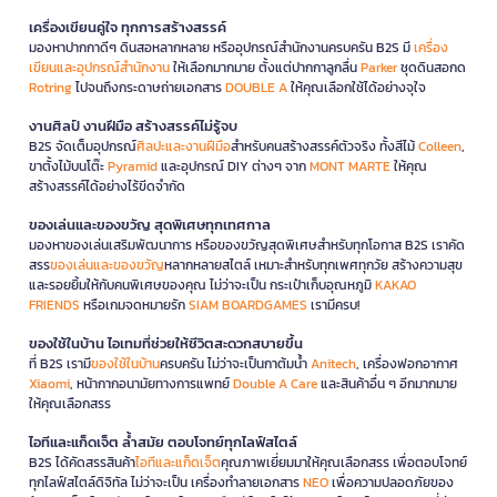
เครื่องเขียนคู่ใจ ทุกการสร้างสรรค์
มองหาปากกาดีๆ ดินสอหลากหลาย หรืออุปกรณ์สำนักงานครบครัน B2S มี
เครื่อง
เขียนและอุปกรณ์สำนักงาน
ให้เลือกมากมาย ตั้งแต่ปากกาลูกลื่น
Parker
ชุดดินสอกด
Rotring
ไปจนถึงกระดาษถ่ายเอกสาร
DOUBLE A
ให้คุณเลือกใช้ได้อย่างจุใจ
งานศิลป์ งานฝีมือ สร้างสรรค์ไม่รู้จบ
B2S จัดเต็มอุปกรณ์
ศิลปะและงานฝีมือ
สำหรับคนสร้างสรรค์ตัวจริง ทั้งสีไม้
Colleen
,
ขาตั้งไม้บนโต๊ะ
Pyramid
และอุปกรณ์ DIY ต่างๆ จาก
MONT MARTE
ให้คุณ
สร้างสรรค์ได้อย่างไร้ขีดจำกัด
ของเล่นและของขวัญ สุดพิเศษทุกเทศกาล
มองหาของเล่นเสริมพัฒนาการ หรือของขวัญสุดพิเศษสำหรับทุกโอกาส B2S เราคัด
สรร
ของเล่นและของขวัญ
หลากหลายสไตล์ เหมาะสำหรับทุกเพศทุกวัย สร้างความสุข
และรอยยิ้มให้กับคนพิเศษของคุณ ไม่ว่าจะเป็น กระเป๋าเก็บอุณหภูมิ
KAKAO
FRIENDS
หรือเกมจดหมายรัก
SIAM BOARDGAMES
เรามีครบ!
ของใช้ในบ้าน ไอเทมที่ช่วยให้ชีวิตสะดวกสบายขึ้น
ที่ B2S เรามี
ของใช้ในบ้าน
ครบครัน ไม่ว่าจะเป็นกาต้มน้ำ
Anitech
, เครื่องฟอกอากาศ
Xiaomi
, หน้ากากอนามัยทางการแพทย์
Double A Care
และสินค้าอื่น ๆ อีกมากมาย
ให้คุณเลือกสรร
ไอทีและแก็ดเจ็ต ล้ำสมัย ตอบโจทย์ทุกไลฟ์สไตล์
B2S ได้คัดสรรสินค้า
ไอทีและแก็ดเจ็ต
คุณภาพเยี่ยมมาให้คุณเลือกสรร เพื่อตอบโจทย์
ทุกไลฟ์สไตล์ดิจิทัล ไม่ว่าจะเป็น เครื่องทำลายเอกสาร
NEO
เพื่อความปลอดภัยของ