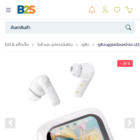
ไอที & แก็ทเจ็ด
ไอที และ อุปกรณ์เสริม
หูฟัง
หูฟังบลูทูธพร้อมหน้าจอ LED
- 33 %
Previous slide
Ne