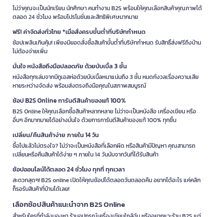
ไม่ว่าคุณจะเป็นนักเรียน นักศึกษา คนทำงาน B2S พร้อมให้คุณเลือกสินค้าคุณภาพได้
ตลอด 24 ชั่วโมง พร้อมโปรโมชั่นและสิทธิพิเศษมากมาย
ฟรี! ค่าจัดส่งทั่วไทย *เมื่อสั่งครบขั้นต่ำที่บริษัทกำหนด
ช้อปเพลินเกินคุ้ม! เพียงมียอดสั่งซื้อสินค้าขั้นต่ำที่บริษัทกำหนด รับสิทธิ์ส่งฟรีถึงบ้าน
ไม่ต้องจ่ายเพิ่ม
มั่นใจ หนังสือถึงมือปลอดภัย ด้วยบับเบิ้ล 3 ชั้น
หนังสือทุกเล่มจากบีทูเอสห่อด้วยบับเบิ้ลหนาแน่นถึง 3 ชั้น หมดกังวลเรื่องความเสีย
หายระหว่างจัดส่ง พร้อมส่งตรงถึงมือคุณในสภาพสมบูรณ์
ช้อป B2S Online การันตีสินค้าของแท้ 100%
B2S Online ให้คุณเลือกซื้อสินค้าหลากหลาย ไม่ว่าจะเป็นหนังสือ เครื่องเขียน หรือ
อื่นๆ อีกมากมายได้อย่างมั่นใจ ด้วยการการันตีสินค้าของแท้ 100% ทุกชิ้น
เปลี่ยน/คืนสินค้าง่าย ภายใน 14 วัน
ซื้อไปแล้วไม่ตรงใจ? ไม่ว่าจะเป็นหนังสือที่เลือกผิด หรือสินค้ามีปัญหา คุณสามารถ
เปลี่ยนหรือคืนสินค้าได้ง่าย ๆ ภายใน 14 วันนับจากวันที่ได้รับสินค้า
ช้อปออนไลน์ได้ตลอด 24 ชั่วโมง ทุกที่ ทุกเวลา
สะดวกสุดๆ! B2S online เปิดให้คุณช้อปได้ตลอดวันตลอดคืน อยากได้อะไร แค่คลิก
ก็รอรับสินค้าที่บ้านได้เลย!
เลือกช้อปสินค้าแนะนำจาก B2S Online
สำหรับใครที่กำลังมองหา ร้านอุปกรณ์เครื่องเขียนใกล้ฉัน หรืออยากแวะร้าน B2S แต่