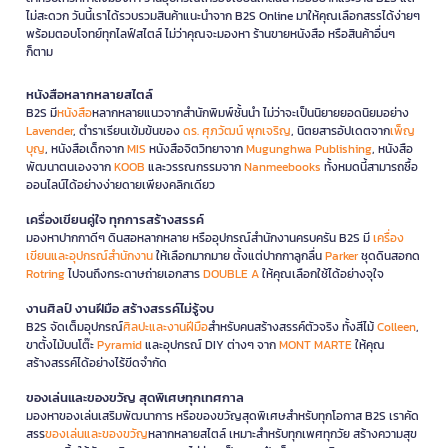
ไม่สะดวก วันนี้เราได้รวบรวมสินค้าแนะนำจาก B2S Online มาให้คุณเลือกสรรได้ง่ายๆ
พร้อมตอบโจทย์ทุกไลฟ์สไตล์ ไม่ว่าคุณจะมองหา ร้านขายหนังสือ หรือสินค้าอื่นๆ
ก็ตาม
หนังสือหลากหลายสไตล์
B2S มี
หนังสือ
หลากหลายแนวจากสำนักพิมพ์ชั้นนำ ไม่ว่าจะเป็นนิยายยอดนิยมอย่าง
Lavender
, ตำราเรียนเข้มข้นของ
ดร. ศุภวัฒน์ พุกเจริญ
, นิตยสารอัปเดตจาก
เพ็ญ
บุญ
, หนังสือเด็กจาก
MIS
หนังสือจิตวิทยาจาก
Mugunghwa Publishing
, หนังสือ
พัฒนาตนเองจาก
KOOB
และวรรณกรรมจาก
Nanmeebooks
ทั้งหมดนี้สามารถซื้อ
ออนไลน์ได้อย่างง่ายดายเพียงคลิกเดียว
เครื่องเขียนคู่ใจ ทุกการสร้างสรรค์
มองหาปากกาดีๆ ดินสอหลากหลาย หรืออุปกรณ์สำนักงานครบครัน B2S มี
เครื่อง
เขียนและอุปกรณ์สำนักงาน
ให้เลือกมากมาย ตั้งแต่ปากกาลูกลื่น
Parker
ชุดดินสอกด
Rotring
ไปจนถึงกระดาษถ่ายเอกสาร
DOUBLE A
ให้คุณเลือกใช้ได้อย่างจุใจ
งานศิลป์ งานฝีมือ สร้างสรรค์ไม่รู้จบ
B2S จัดเต็มอุปกรณ์
ศิลปะและงานฝีมือ
สำหรับคนสร้างสรรค์ตัวจริง ทั้งสีไม้
Colleen
,
ขาตั้งไม้บนโต๊ะ
Pyramid
และอุปกรณ์ DIY ต่างๆ จาก
MONT MARTE
ให้คุณ
สร้างสรรค์ได้อย่างไร้ขีดจำกัด
ของเล่นและของขวัญ สุดพิเศษทุกเทศกาล
มองหาของเล่นเสริมพัฒนาการ หรือของขวัญสุดพิเศษสำหรับทุกโอกาส B2S เราคัด
สรร
ของเล่นและของขวัญ
หลากหลายสไตล์ เหมาะสำหรับทุกเพศทุกวัย สร้างความสุข