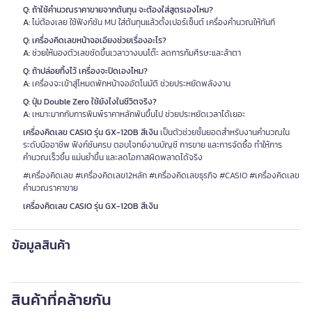
Q: ถ้าใช้คำนวณราคาขายจากต้นทุน จะต้องใส่สูตรเองไหม?
A:
ไม่ต้องเลย ใช้ฟังก์ชัน MU ใส่ต้นทุนแล้วตั้งเปอร์เซ็นต์ เครื่องคำนวณให้ทันที
Q: เครื่องคิดเลขหน้าจอเอียงช่วยเรื่องอะไร?
A:
ช่วยให้มองตัวเลขชัดขึ้นเวลาวางบนโต๊ะ ลดการก้มศีรษะและล้าตา
Q: ถ้าปล่อยทิ้งไว้ เครื่องจะปิดเองไหม?
A:
เครื่องจะเข้าสู่โหมดพักหน้าจออัตโนมัติ ช่วยประหยัดพลังงาน
Q: ปุ่ม Double Zero ใช้ยังไงในชีวิตจริง?
A:
เหมาะมากกับการพิมพ์ราคาหลักพันขึ้นไป ช่วยประหยัดเวลาได้เยอะ
เครื่องคิดเลข CASIO รุ่น GX-120B สีเงิน
เป็นตัวช่วยชั้นยอดสำหรับงานคำนวณใน
ระดับมืออาชีพ ฟังก์ชันครบ ตอบโจทย์งานบัญชี การขาย และการจัดซื้อ ทำให้การ
คำนวณเร็วขึ้น แม่นยำขึ้น และลดโอกาสผิดพลาดได้จริง
#เครื่องคิดเลข #เครื่องคิดเลข12หลัก #เครื่องคิดเลขธุรกิจ #CASIO #เครื่องคิดเลข
คำนวณราคาขาย
เครื่องคิดเลข CASIO รุ่น GX-120B สีเงิน
ข้อมูลสินค้า
สินค้าที่คล้ายกัน