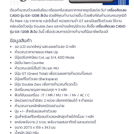
ต้องคำนวณตัวเลขซับซ้อน หรือออกใบเสนอราคาหลายชุดในแต่ละวัน?
เครื่องคิดเลข
CASIO รุ่น GX-120B สีเงิน
ช่วยให้คุณทำงานง่ายขึ้น ด้วยฟังก์ชันคำนวณครบทุกมิติ
ทั้ง Mark-Up ราคาขาย เปอร์เซ็นต์ หน่วยความจำ GT และแป้นแก้ไขตัวเลข ใช้งาน
คล่องมือด้วยปุ่ม Double Zero และหน้าจอใหญ่ชัดเจน สั่งซื้อ
เครื่องคิดเลข CASIO
รุ่น GX-120B สีเงิน
วันนี้ เพื่อประสบการณ์การทำงานที่มืออาชีพต้องมี!
ข้อมูลสินค้า
จอ LCD ขนาดใหญ่ แสดงผลตัวเลข 12 หลัก
คำนวณราคาขายแบบ Mark Up
มีปุ่มปรับทศนิยม Cut, up, 5/4, ADD Mode
มีแป้น Item Counter
คำนวณเปอร์เซ็นต์ (%) และ MU
มีปุ่ม GT (Grand Total) เพื่อรวมผลการคำนวณทั้งหมด
มีปุ่มแก้ไขตัวเลข (Backspace)
มีปุ่ม Double Zero เพื่อการคำนวณที่รวดเร็ว
มีเครื่องหมายจุลภาคแบ่งทุก ๆ 3 หลัก
ฟังก์ชันบนเครื่อง : IT / MR / MU / M- / M+ / AC / C
มีหน่วยความจำอิสระ 2 หน่วย เลือกทศนิยมได้ 4 ตำแหน่ง
คำนวณตามหลักพีชคณิตอย่างง่าย
ปุ่ม +/- สำหรับแปลงค่าตัวเลข
ปุ่มสำหรับแก้ไขหรือลบตัวเลขหลักสุดท้ายได้ครั้งละ 1 หลัก
แหล่งพลังงาน 2 ระบบ: พลังงานแสงอาทิตย์ และแบตเตอรี่
ขนาด 207.5 x 159 x 34.3 มม.
น้ำหนัก 260 กรัม