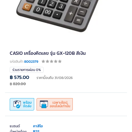
CASIO เครื่องคิดเลข รุ่น GX-120B สีเงิน
รหัสสินค้า
8002379
ร่วมรายการผ่อน 0%
฿ 575.00
ราคานี้จนถึง 31/08/2026
฿
820.00
พร้อม
เฉพาะช้อป
จัดส่ง
ออนไลน์เท่านั้น
คาสิโอ
แบรนด์
B2S
จำหน่ายโดย