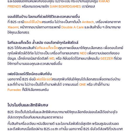
และรอยยิ้มให้กับคนพิเศษของคุณ ไม่ว่าจะเป็น กระเป๋าเก็บอุณหภูมิ
KAKAO
FRIENDS
หรือเกมจดหมายรัก
SIAM BOARDGAMES
เรามีครบ!
ของใช้ในบ้าน ไอเทมที่ช่วยให้ชีวิตสะดวกสบายขึ้น
ที่ B2S เรามี
ของใช้ในบ้าน
ครบครัน ไม่ว่าจะเป็นกาต้มน้ำ
Anitech
, เครื่องฟอกอากาศ
Xiaomi
, หน้ากากอนามัยทางการแพทย์
Double A Care
และสินค้าอื่น ๆ อีกมากมาย
ให้คุณเลือกสรร
ไอทีและแก็ดเจ็ต ล้ำสมัย ตอบโจทย์ทุกไลฟ์สไตล์
B2S ได้คัดสรรสินค้า
ไอทีและแก็ดเจ็ต
คุณภาพเยี่ยมมาให้คุณเลือกสรร เพื่อตอบโจทย์
ทุกไลฟ์สไตล์ดิจิทัล ไม่ว่าจะเป็น เครื่องทำลายเอกสาร
NEO
เพื่อความปลอดภัยของ
ข้อมูล, เอ็กซ์เทอนัลฮาร์ดดิสก์
WD
, หรือ คีย์บอร์ดไร้สายเมาส์คอมโบ
GEEZER
ที่ช่วย
ให้การทำงานของคุณสะดวกสบายยิ่งขึ้น
เฟอร์นิเจอร์ดีไซน์ครบฟังก์ชั่น
นอกจากนี้ B2S ยังมี
เฟอร์นิเจอร์
ครบทุกฟังก์ชันให้คุณได้เลือกสรรเพื่อตกแต่งบ้าน
และที่ทำงาน ไม่ว่าจะเป็นโต๊ะทำงานพับได้ จากแบรนด์
ONE
หรือ เก้าอี้ทำงาน
Furradec
ก็มีให้เลือกครบครัน
โปรโมชั่นและสิทธิพิเศษ
B2S จัดเต็มโปรโมชั่นและสิทธิพิเศษมากมายให้คุณเลือกช้อปออนไลน์ได้อย่างจุใจ
อัปเดตทุกเดือนกับแคมเปญลดราคาแรง
ทั้งสินค้าเครื่องเขียน หนังสือขายดี และไอเทมไลฟ์สไตล์สุดชิค พร้อมคูปองส่วนลด
และดีลพิเศษเมื่อช้อปผ่าน B2S.co.th เท่านั้น นอกจากนี้ B2S ยังใจดีส่งฟรีทั่วประเทศ