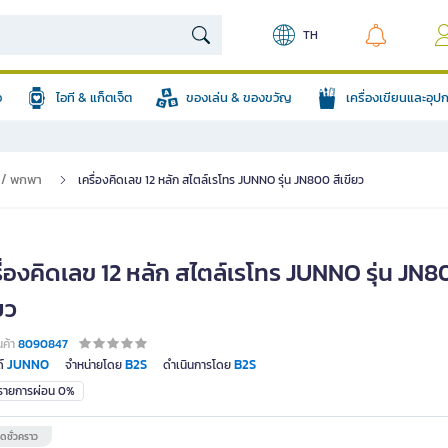
TH
อ
ไอที & แก็ตเจ็ต
ของเล่น & ของขวัญ
เครื่องเขียนและอุ
๊ะ / พกพา
เครื่องคิดเลข 12 หลัก สไตล์เรโทร JUNNO รุ่น JN800 สีเขียว
ื่องคิดเลข 12 หลัก สไตล์เรโทร JUNNO รุ่น JN8
ยว
นค้า
8090847
JUNNO
B2S
B2S
์
จำหน่ายโดย
ดำเนินการโดย
มรายการผ่อน 0%
ดชั่วคราว