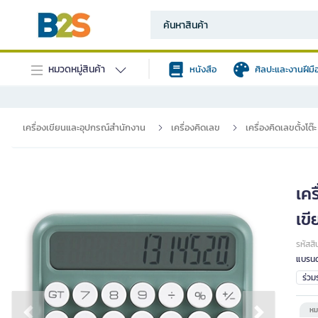
หมวดหมู่สินค้า
หนังสือ
ศิลปะและงานฝีมื
เครื่องเขียนและอุปกรณ์สำนักงาน
เครื่องคิดเลข
เครื่องคิดเลขตั้งโต
เคร
เขี
รหัสสิ
แบรนด
ร่ว
หม