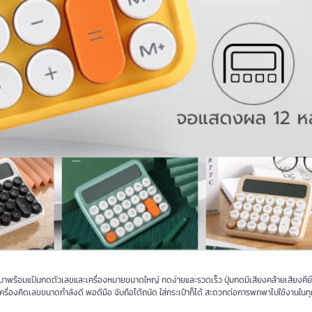
ทร มาพร้อมแป้นกดตัวเลขและเครื่องหมายขนาดใหญ่ กดง่ายและรวดเร็ว ปุ่มกดมีเสียงคล้ายเสียงคีย
รื่องคิดเลขขนาดกำลังดี พอดีมือ จับถือได้ถนัด ใส่กระเป๋าก็ได้ สะดวกต่อการพกพาไปใช้งานในทุก 