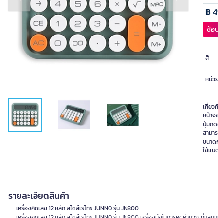
Previous slide
Next slide
฿ 
ช้อป
สี
หน่ว
เกี่ยวก
หน้าจ
ปุ่มก
สามาร
ขนาดก
ใช้แบ
รายละเอียดสินค้า
เครื่องคิดเลข 12 หลัก สไตล์เรโทร JUNNO รุ่น JN800
เครื่องคิดเลข 12 หลัก สไตล์เรโทร JUNNO รุ่น JN800 เครื่องมือในการคิดคำนวณที่แสนแ