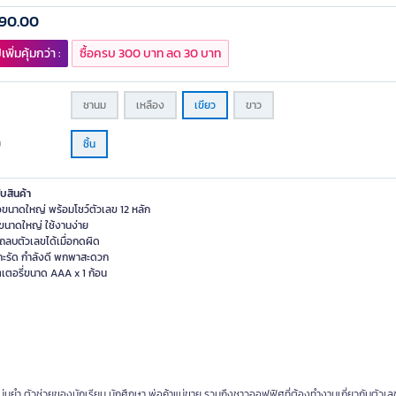
490.00
เพิ่มคุ้มกว่า :
ซื้อครบ 300 บาท ลด 30 บาท
ชานม
เหลือง
เขียว
ขาว
ย
ชิ้น
ับสินค้า
อขนาดใหญ่ พร้อมโชว์ตัวเลข 12 หลัก
ดขนาดใหญ่ ใช้งานง่าย
ถลบตัวเลขได้เมื่อกดผิด
ะรัด กำลังดี พกพาสะดวก
ตเตอรี่ขนาด AAA x 1 ก้อน
ม่นยำ ตัวช่วยของนักเรียน นักศึกษา พ่อค้าแม่ขาย รวมถึงชาวออฟฟิศที่ต้องทำงานเกี่ยวกับตัวเล