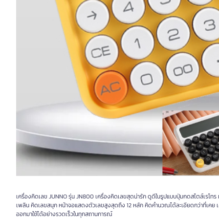
เครื่องคิดเลข JUNNO รุ่น JN800 เครื่องคิดเลขสุดน่ารัก ดูดีในรูปแบบปุ่มกดสไตล์เรโ
เพลิน คิดเลขสนุก หน้าจอแสดงตัวเลขสูงสุดถึง 12 หลัก คิดคำนวณได้ละเอียดกว่าที่เคย เค
ออกมาใช้ได้อย่างรวดเร็วในทุกสถานการณ์