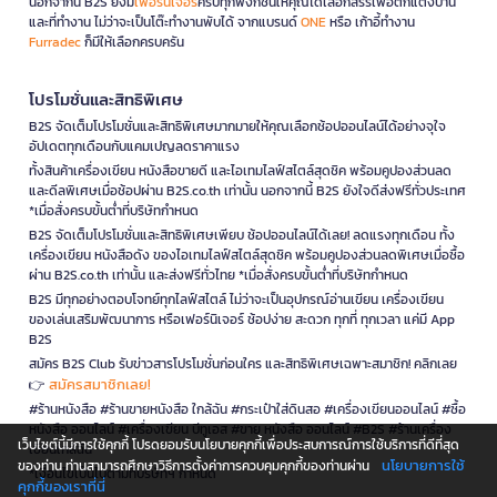
นอกจากนี้ B2S ยังมี
เฟอร์นิเจอร์
ครบทุกฟังก์ชันให้คุณได้เลือกสรรเพื่อตกแต่งบ้าน
และที่ทำงาน ไม่ว่าจะเป็นโต๊ะทำงานพับได้ จากแบรนด์
ONE
หรือ เก้าอี้ทำงาน
Furradec
ก็มีให้เลือกครบครัน
โปรโมชั่นและสิทธิพิเศษ
B2S จัดเต็มโปรโมชั่นและสิทธิพิเศษมากมายให้คุณเลือกช้อปออนไลน์ได้อย่างจุใจ
อัปเดตทุกเดือนกับแคมเปญลดราคาแรง
ทั้งสินค้าเครื่องเขียน หนังสือขายดี และไอเทมไลฟ์สไตล์สุดชิค พร้อมคูปองส่วนลด
และดีลพิเศษเมื่อช้อปผ่าน B2S.co.th เท่านั้น นอกจากนี้ B2S ยังใจดีส่งฟรีทั่วประเทศ
*เมื่อสั่งครบขั้นต่ำที่บริษัทกำหนด
B2S จัดเต็มโปรโมชั่นและสิทธิพิเศษเพียบ ช้อปออนไลน์ได้เลย! ลดแรงทุกเดือน ทั้ง
เครื่องเขียน หนังสือดัง ของไอเทมไลฟ์สไตล์สุดชิค พร้อมคูปองส่วนลดพิเศษเมื่อซื้อ
ผ่าน B2S.co.th เท่านั้น และส่งฟรีทั่วไทย *เมื่อสั่งครบขั้นต่ำที่บริษัทกำหนด
B2S มีทุกอย่างตอบโจทย์ทุกไลฟ์สไตล์ ไม่ว่าจะเป็นอุปกรณ์อ่านเขียน เครื่องเขียน
ของเล่นเสริมพัฒนาการ หรือเฟอร์นิเจอร์ ช้อปง่าย สะดวก ทุกที่ ทุกเวลา แค่มี App
B2S
สมัคร B2S Club รับข่าวสารโปรโมชั่นก่อนใคร และสิทธิพิเศษเฉพาะสมาชิก! คลิกเลย
สมัครสมาชิกเลย!
👉
#ร้านหนังสือ #ร้านขายหนังสือ ใกล้ฉัน #กระเป๋าใส่ดินสอ #เครื่องเขียนออนไลน์ #ซื้อ
หนังสือ ออนไลน์ #เครื่องเขียน บีทูเอส #ขาย หนังสือ ออนไลน์ #B2S #ร้านเครื่อง
เว็บไซต์นี้มีการใช้คุกกี้ โปรดยอมรับนโยบายคุกกี้เพื่อประสบการณ์การใช้บริการที่ดีที่สุด
เขียนใกล้ฉัน
นโยบายการใช้
ของท่าน ท่านสามารถศึกษาวิธีการตั้งค่าการควบคุมคุกกี้ของท่านผ่าน
*เงื่อนไขเป็นไปตามที่บริษัทฯ กำหนด
คุกกี้ของเราที่นี่