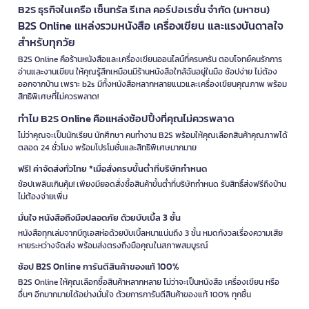
B2S ธุรกิจในเครือ เซ็นทรัล รีเทล คอร์ปอเรชั่น จำกัด (มหาชน)
B2S Online แหล่งรวมหนังสือ เครื่องเขียน และแรงบันดาลใจ
สำหรับทุกวัย
B2S Online คือร้านหนังสือและเครื่องเขียนออนไลน์ที่ครบครัน ตอบโจทย์คนรักการ
อ่านและงานเขียน ให้คุณรู้สึกเหมือนมีร้านหนังสือใกล้ฉันอยู่ในมือ ช้อปง่าย ไม่ต้อง
ออกจากบ้าน เพราะ b2s มีทั้งหนังสือหลากหลายแนวและเครื่องเขียนคุณภาพ พร้อม
สิทธิพิเศษที่ไม่ควรพลาด!
ทำไม B2S Online คือแหล่งช้อปปิ้งที่คุณไม่ควรพลาด
ไม่ว่าคุณจะเป็นนักเรียน นักศึกษา คนทำงาน B2S พร้อมให้คุณเลือกสินค้าคุณภาพได้
ตลอด 24 ชั่วโมง พร้อมโปรโมชั่นและสิทธิพิเศษมากมาย
ฟรี! ค่าจัดส่งทั่วไทย *เมื่อสั่งครบขั้นต่ำที่บริษัทกำหนด
ช้อปเพลินเกินคุ้ม! เพียงมียอดสั่งซื้อสินค้าขั้นต่ำที่บริษัทกำหนด รับสิทธิ์ส่งฟรีถึงบ้าน
ไม่ต้องจ่ายเพิ่ม
มั่นใจ หนังสือถึงมือปลอดภัย ด้วยบับเบิ้ล 3 ชั้น
หนังสือทุกเล่มจากบีทูเอสห่อด้วยบับเบิ้ลหนาแน่นถึง 3 ชั้น หมดกังวลเรื่องความเสีย
หายระหว่างจัดส่ง พร้อมส่งตรงถึงมือคุณในสภาพสมบูรณ์
ช้อป B2S Online การันตีสินค้าของแท้ 100%
B2S Online ให้คุณเลือกซื้อสินค้าหลากหลาย ไม่ว่าจะเป็นหนังสือ เครื่องเขียน หรือ
อื่นๆ อีกมากมายได้อย่างมั่นใจ ด้วยการการันตีสินค้าของแท้ 100% ทุกชิ้น