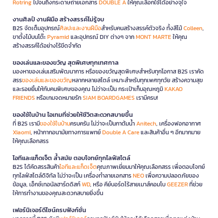
Rotring
ไปจนถึงกระดาษถ่ายเอกสาร
DOUBLE A
ให้คุณเลือกใช้ได้อย่างจุใจ
งานศิลป์ งานฝีมือ สร้างสรรค์ไม่รู้จบ
B2S จัดเต็มอุปกรณ์
ศิลปะและงานฝีมือ
สำหรับคนสร้างสรรค์ตัวจริง ทั้งสีไม้
Colleen
,
ขาตั้งไม้บนโต๊ะ
Pyramid
และอุปกรณ์ DIY ต่างๆ จาก
MONT MARTE
ให้คุณ
สร้างสรรค์ได้อย่างไร้ขีดจำกัด
ของเล่นและของขวัญ สุดพิเศษทุกเทศกาล
มองหาของเล่นเสริมพัฒนาการ หรือของขวัญสุดพิเศษสำหรับทุกโอกาส B2S เราคัด
สรร
ของเล่นและของขวัญ
หลากหลายสไตล์ เหมาะสำหรับทุกเพศทุกวัย สร้างความสุข
และรอยยิ้มให้กับคนพิเศษของคุณ ไม่ว่าจะเป็น กระเป๋าเก็บอุณหภูมิ
KAKAO
FRIENDS
หรือเกมจดหมายรัก
SIAM BOARDGAMES
เรามีครบ!
ของใช้ในบ้าน ไอเทมที่ช่วยให้ชีวิตสะดวกสบายขึ้น
ที่ B2S เรามี
ของใช้ในบ้าน
ครบครัน ไม่ว่าจะเป็นกาต้มน้ำ
Anitech
, เครื่องฟอกอากาศ
Xiaomi
, หน้ากากอนามัยทางการแพทย์
Double A Care
และสินค้าอื่น ๆ อีกมากมาย
ให้คุณเลือกสรร
ไอทีและแก็ดเจ็ต ล้ำสมัย ตอบโจทย์ทุกไลฟ์สไตล์
B2S ได้คัดสรรสินค้า
ไอทีและแก็ดเจ็ต
คุณภาพเยี่ยมมาให้คุณเลือกสรร เพื่อตอบโจทย์
ทุกไลฟ์สไตล์ดิจิทัล ไม่ว่าจะเป็น เครื่องทำลายเอกสาร
NEO
เพื่อความปลอดภัยของ
ข้อมูล, เอ็กซ์เทอนัลฮาร์ดดิสก์
WD
, หรือ คีย์บอร์ดไร้สายเมาส์คอมโบ
GEEZER
ที่ช่วย
ให้การทำงานของคุณสะดวกสบายยิ่งขึ้น
เฟอร์นิเจอร์ดีไซน์ครบฟังก์ชั่น