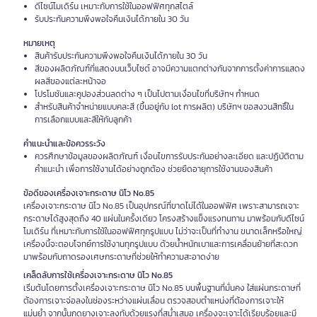
ดีไซน์โมเดิร์น เหมาะกับการใช้ในออฟฟิศทุกสไตล์
รับประกันความพึงพอใจคืนเงินได้ภายใน 30 วัน
หมายเหตุ
สินค้ารับประกันความพึงพอใจคืนเงินได้ภายใน 30 วัน
สีของผลิตภัณฑ์ที่แสดงบนเว็บไซต์ อาจมีความแตกต่างกันจากการตั้งค่าการแสดง
ผลสีของแต่ละหน้าจอ
โปรโมชันและคูปองส่วนลดต่าง ๆ เป็นไปตามเงื่อนไขที่บริษัทฯ กำหนด
สำหรับสินค้าจำหน่ายแบบคละสี (ขึ้นอยู่กับ lot การผลิต) บริษัทฯ ขอสงวนสิทธิ์ใน
การเลือกแบบและสีให้กับลูกค้า
คำแนะนำและข้อควรระวัง
ควรศึกษาข้อมูลของผลิตภัณฑ์ เงื่อนไขการรับประกันอย่างละเอียด และปฏิบัติตาม
คำแนะนำ เพื่อการใช้งานได้อย่างถูกต้อง ช่วยยืดอายุการใช้งานของสินค้า
ข้อดีของเครื่องเจาะกระดาษ นิโว No.85
เครื่องเจาะกระดาษ นิโว No.85 เป็นอุปกรณ์ที่ขาดไม่ได้ในออฟฟิศ เพราะสามารถเจาะ
กระดาษได้สูงสุดถึง 40 แผ่นในครั้งเดียว โครงสร้างแข็งแรงทนทาน มาพร้อมกับดีไซน์
โมเดิร์น ที่เหมาะกับการใช้ในออฟฟิศทุกรูปแบบ ไม่ว่าจะเป็นที่ทำงาน ขนาดเล็กหรือใหญ่
เครื่องนี้จะตอบโจทย์การใช้งานทุกรูปแบบ ด้วยน้ำหนักเบาและการเคลื่อนย้ายที่สะดวก
มาพร้อมกับถาดรองเศษกระดาษที่ช่วยให้ทำความสะอาดง่าย
เคล็ดลับการใช้เครื่องเจาะกระดาษ นิโว No.85
เริ่มต้นโดยการตั้งเครื่องเจาะกระดาษ นิโว No.85 บนพื้นฐานที่มั่นคง ใส่แผ่นกระดาษที่
ต้องการเจาะจ่อลงในช่องระหว่างแผ่นเลื่อน ตรวจสอบตำแหน่งที่ต้องการเจาะให้
แม่นยำ จากนั้นกดยางเจาะลงทับด้วยแรงที่สม่ำเสมอ เครื่องจะเจาะได้เรียบร้อยและมี