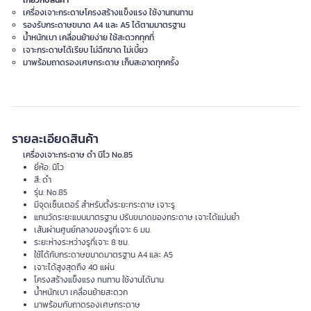
เกี่ยวกับสินค้า
เครื่องเจาะกระดาษโครงสร้างแข็งแรง ใช้งานทนทาน
รองรับกระดาษขนาด A4 และ A5 ได้ตามมาตรฐาน
น้ำหนักเบา เคลื่อนย้ายง่าย ใช้สะดวกทุกที่
เจาะกระดาษได้เรียบ ไม่ฉีกขาด ไม่เบี้ยว
มาพร้อมถาดรองเศษกระดาษ เก็บสะอาดทุกครั้ง
รายละเอียดสินค้า
เครื่องเจาะกระดาษ ดำ นิโว No.85
ยี่ห้อ: นิโว
สี: ดำ
รุ่น: No.85
มีจุดเซ็นเตอร์ สำหรับตั้งระยะกระดาษ เจาะรู
แกนวัดระยะแบบมาตรฐาน ปรับขนาดของกระดาษ เจาะได้แม่นยำ
เส้นผ่านศูนย์กลางของรูที่เจาะ 6 มม.
ระยะห่างระหว่างรูที่เจาะ 8 ซม.
ใช้ได้กับกระดาษขนาดมาตรฐาน A4 และ A5
เจาะได้สูงสุดถึง 40 แผ่น
โครงสร้างแข็งแรง ทนทาน ใช้งานได้นาน
น้ำหนักเบา เคลื่อนย้ายสะดวก
มาพร้อมกับถาดรองเศษกระดาษ