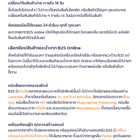
เปลี่ยน/คืนสินค้าง่าย ภายใน 14 วัน
ซื้อไปแล้วไม่ตรงใจ? ไม่ว่าจะเป็นหนังสือที่เลือกผิด หรือสินค้ามีปัญหา คุณสามารถ
เปลี่ยนหรือคืนสินค้าได้ง่าย ๆ ภายใน 14 วันนับจากวันที่ได้รับสินค้า
ช้อปออนไลน์ได้ตลอด 24 ชั่วโมง ทุกที่ ทุกเวลา
สะดวกสุดๆ! B2S online เปิดให้คุณช้อปได้ตลอดวันตลอดคืน อยากได้อะไร แค่คลิก
ก็รอรับสินค้าที่บ้านได้เลย!
เลือกช้อปสินค้าแนะนำจาก B2S Online
สำหรับใครที่กำลังมองหา ร้านอุปกรณ์เครื่องเขียนใกล้ฉัน หรืออยากแวะร้าน B2S แต่
ไม่สะดวก วันนี้เราได้รวบรวมสินค้าแนะนำจาก B2S Online มาให้คุณเลือกสรรได้ง่ายๆ
พร้อมตอบโจทย์ทุกไลฟ์สไตล์ ไม่ว่าคุณจะมองหา ร้านขายหนังสือ หรือสินค้าอื่นๆ
ก็ตาม
หนังสือหลากหลายสไตล์
B2S มี
หนังสือ
หลากหลายแนวจากสำนักพิมพ์ชั้นนำ ไม่ว่าจะเป็นนิยายยอดนิยมอย่าง
Lavender
, ตำราเรียนเข้มข้นของ
ดร. ศุภวัฒน์ พุกเจริญ
, นิตยสารอัปเดตจาก
เพ็ญ
บุญ
, หนังสือเด็กจาก
MIS
หนังสือจิตวิทยาจาก
Mugunghwa Publishing
, หนังสือ
พัฒนาตนเองจาก
KOOB
และวรรณกรรมจาก
Nanmeebooks
ทั้งหมดนี้สามารถซื้อ
ออนไลน์ได้อย่างง่ายดายเพียงคลิกเดียว
เครื่องเขียนคู่ใจ ทุกการสร้างสรรค์
มองหาปากกาดีๆ ดินสอหลากหลาย หรืออุปกรณ์สำนักงานครบครัน B2S มี
เครื่อง
เขียนและอุปกรณ์สำนักงาน
ให้เลือกมากมาย ตั้งแต่ปากกาลูกลื่น
Parker
ชุดดินสอกด