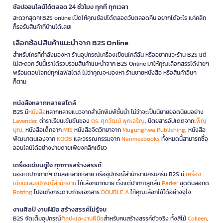
ช้อปออนไลน์ได้ตลอด 24 ชั่วโมง ทุกที่ ทุกเวลา
สะดวกสุดๆ! B2S online เปิดให้คุณช้อปได้ตลอดวันตลอดคืน อยากได้อะไร แค่คลิก
ก็รอรับสินค้าที่บ้านได้เลย!
เลือกช้อปสินค้าแนะนำจาก B2S Online
สำหรับใครที่กำลังมองหา ร้านอุปกรณ์เครื่องเขียนใกล้ฉัน หรืออยากแวะร้าน B2S แต่
ไม่สะดวก วันนี้เราได้รวบรวมสินค้าแนะนำจาก B2S Online มาให้คุณเลือกสรรได้ง่ายๆ
พร้อมตอบโจทย์ทุกไลฟ์สไตล์ ไม่ว่าคุณจะมองหา ร้านขายหนังสือ หรือสินค้าอื่นๆ
ก็ตาม
หนังสือหลากหลายสไตล์
B2S มี
หนังสือ
หลากหลายแนวจากสำนักพิมพ์ชั้นนำ ไม่ว่าจะเป็นนิยายยอดนิยมอย่าง
Lavender
, ตำราเรียนเข้มข้นของ
ดร. ศุภวัฒน์ พุกเจริญ
, นิตยสารอัปเดตจาก
เพ็ญ
บุญ
, หนังสือเด็กจาก
MIS
หนังสือจิตวิทยาจาก
Mugunghwa Publishing
, หนังสือ
พัฒนาตนเองจาก
KOOB
และวรรณกรรมจาก
Nanmeebooks
ทั้งหมดนี้สามารถซื้อ
ออนไลน์ได้อย่างง่ายดายเพียงคลิกเดียว
เครื่องเขียนคู่ใจ ทุกการสร้างสรรค์
มองหาปากกาดีๆ ดินสอหลากหลาย หรืออุปกรณ์สำนักงานครบครัน B2S มี
เครื่อง
เขียนและอุปกรณ์สำนักงาน
ให้เลือกมากมาย ตั้งแต่ปากกาลูกลื่น
Parker
ชุดดินสอกด
Rotring
ไปจนถึงกระดาษถ่ายเอกสาร
DOUBLE A
ให้คุณเลือกใช้ได้อย่างจุใจ
งานศิลป์ งานฝีมือ สร้างสรรค์ไม่รู้จบ
B2S จัดเต็มอุปกรณ์
ศิลปะและงานฝีมือ
สำหรับคนสร้างสรรค์ตัวจริง ทั้งสีไม้
Colleen
,