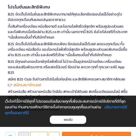
โปรโมชั่นและสิทธิพิเศษ
B2S จัดเต็มโปรโมชั่นและสิทธิพิเศษมากมายให้คุณเลือกช้อปออนไลน์ได้อย่างจุใจ
อัปเดตทุกเดือนกับแคมเปญลดราคาแรง
ทั้งสินค้าเครื่องเขียน หนังสือขายดี และไอเทมไลฟ์สไตล์สุดชิค พร้อมคูปองส่วนลด
และดีลพิเศษเมื่อช้อปผ่าน B2S.co.th เท่านั้น นอกจากนี้ B2S ยังใจดีส่งฟรีทั่วประเทศ
*เมื่อสั่งครบขั้นต่ำที่บริษัทกำหนด
B2S จัดเต็มโปรโมชั่นและสิทธิพิเศษเพียบ ช้อปออนไลน์ได้เลย! ลดแรงทุกเดือน ทั้ง
เครื่องเขียน หนังสือดัง ของไอเทมไลฟ์สไตล์สุดชิค พร้อมคูปองส่วนลดพิเศษเมื่อซื้อ
ผ่าน B2S.co.th เท่านั้น และส่งฟรีทั่วไทย *เมื่อสั่งครบขั้นต่ำที่บริษัทกำหนด
B2S มีทุกอย่างตอบโจทย์ทุกไลฟ์สไตล์ ไม่ว่าจะเป็นอุปกรณ์อ่านเขียน เครื่องเขียน
ของเล่นเสริมพัฒนาการ หรือเฟอร์นิเจอร์ ช้อปง่าย สะดวก ทุกที่ ทุกเวลา แค่มี App
B2S
สมัคร B2S Club รับข่าวสารโปรโมชั่นก่อนใคร และสิทธิพิเศษเฉพาะสมาชิก! คลิกเลย
สมัครสมาชิกเลย!
👉
#ร้านหนังสือ #ร้านขายหนังสือ ใกล้ฉัน #กระเป๋าใส่ดินสอ #เครื่องเขียนออนไลน์ #ซื้อ
หนังสือ ออนไลน์ #เครื่องเขียน บีทูเอส #ขาย หนังสือ ออนไลน์ #B2S #ร้านเครื่อง
เว็บไซต์นี้มีการใช้คุกกี้ โปรดยอมรับนโยบายคุกกี้เพื่อประสบการณ์การใช้บริการที่ดีที่สุด
เขียนใกล้ฉัน
นโยบายการใช้
ของท่าน ท่านสามารถศึกษาวิธีการตั้งค่าการควบคุมคุกกี้ของท่านผ่าน
*เงื่อนไขเป็นไปตามที่บริษัทฯ กำหนด
คุกกี้ของเราที่นี่
ยอมรับ
is a company operating under