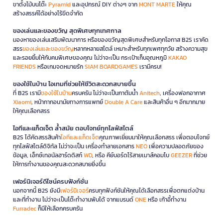
ขาตั้งไม้บนโต๊ะ
Pyramid
และอุปกรณ์ DIY ต่างๆ จาก
MONT MARTE
ให้คุณ
สร้างสรรค์ได้อย่างไร้ขีดจำกัด
ของเล่นและของขวัญ สุดพิเศษทุกเทศกาล
มองหาของเล่นเสริมพัฒนาการ หรือของขวัญสุดพิเศษสำหรับทุกโอกาส B2S เราคัด
สรร
ของเล่นและของขวัญ
หลากหลายสไตล์ เหมาะสำหรับทุกเพศทุกวัย สร้างความสุข
และรอยยิ้มให้กับคนพิเศษของคุณ ไม่ว่าจะเป็น กระเป๋าเก็บอุณหภูมิ
KAKAO
FRIENDS
หรือเกมจดหมายรัก
SIAM BOARDGAMES
เรามีครบ!
ของใช้ในบ้าน ไอเทมที่ช่วยให้ชีวิตสะดวกสบายขึ้น
ที่ B2S เรามี
ของใช้ในบ้าน
ครบครัน ไม่ว่าจะเป็นกาต้มน้ำ
Anitech
, เครื่องฟอกอากาศ
Xiaomi
, หน้ากากอนามัยทางการแพทย์
Double A Care
และสินค้าอื่น ๆ อีกมากมาย
ให้คุณเลือกสรร
ไอทีและแก็ดเจ็ต ล้ำสมัย ตอบโจทย์ทุกไลฟ์สไตล์
B2S ได้คัดสรรสินค้า
ไอทีและแก็ดเจ็ต
คุณภาพเยี่ยมมาให้คุณเลือกสรร เพื่อตอบโจทย์
ทุกไลฟ์สไตล์ดิจิทัล ไม่ว่าจะเป็น เครื่องทำลายเอกสาร
NEO
เพื่อความปลอดภัยของ
ข้อมูล, เอ็กซ์เทอนัลฮาร์ดดิสก์
WD
, หรือ คีย์บอร์ดไร้สายเมาส์คอมโบ
GEEZER
ที่ช่วย
ให้การทำงานของคุณสะดวกสบายยิ่งขึ้น
เฟอร์นิเจอร์ดีไซน์ครบฟังก์ชั่น
นอกจากนี้ B2S ยังมี
เฟอร์นิเจอร์
ครบทุกฟังก์ชันให้คุณได้เลือกสรรเพื่อตกแต่งบ้าน
และที่ทำงาน ไม่ว่าจะเป็นโต๊ะทำงานพับได้ จากแบรนด์
ONE
หรือ เก้าอี้ทำงาน
Furradec
ก็มีให้เลือกครบครัน