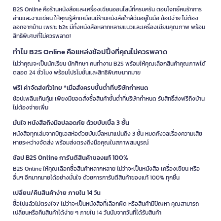
B2S Online คือร้านหนังสือและเครื่องเขียนออนไลน์ที่ครบครัน ตอบโจทย์คนรักการ
อ่านและงานเขียน ให้คุณรู้สึกเหมือนมีร้านหนังสือใกล้ฉันอยู่ในมือ ช้อปง่าย ไม่ต้อง
ออกจากบ้าน เพราะ b2s มีทั้งหนังสือหลากหลายแนวและเครื่องเขียนคุณภาพ พร้อม
สิทธิพิเศษที่ไม่ควรพลาด!
ทำไม B2S Online คือแหล่งช้อปปิ้งที่คุณไม่ควรพลาด
ไม่ว่าคุณจะเป็นนักเรียน นักศึกษา คนทำงาน B2S พร้อมให้คุณเลือกสินค้าคุณภาพได้
ตลอด 24 ชั่วโมง พร้อมโปรโมชั่นและสิทธิพิเศษมากมาย
ฟรี! ค่าจัดส่งทั่วไทย *เมื่อสั่งครบขั้นต่ำที่บริษัทกำหนด
ช้อปเพลินเกินคุ้ม! เพียงมียอดสั่งซื้อสินค้าขั้นต่ำที่บริษัทกำหนด รับสิทธิ์ส่งฟรีถึงบ้าน
ไม่ต้องจ่ายเพิ่ม
มั่นใจ หนังสือถึงมือปลอดภัย ด้วยบับเบิ้ล 3 ชั้น
หนังสือทุกเล่มจากบีทูเอสห่อด้วยบับเบิ้ลหนาแน่นถึง 3 ชั้น หมดกังวลเรื่องความเสีย
หายระหว่างจัดส่ง พร้อมส่งตรงถึงมือคุณในสภาพสมบูรณ์
ช้อป B2S Online การันตีสินค้าของแท้ 100%
B2S Online ให้คุณเลือกซื้อสินค้าหลากหลาย ไม่ว่าจะเป็นหนังสือ เครื่องเขียน หรือ
อื่นๆ อีกมากมายได้อย่างมั่นใจ ด้วยการการันตีสินค้าของแท้ 100% ทุกชิ้น
เปลี่ยน/คืนสินค้าง่าย ภายใน 14 วัน
ซื้อไปแล้วไม่ตรงใจ? ไม่ว่าจะเป็นหนังสือที่เลือกผิด หรือสินค้ามีปัญหา คุณสามารถ
เปลี่ยนหรือคืนสินค้าได้ง่าย ๆ ภายใน 14 วันนับจากวันที่ได้รับสินค้า