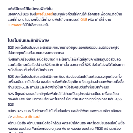
เฟอร์นิเจอร์ดีไซน์ครบฟังก์ชั่น
นอกจากนี้ B2S ยังมี
เฟอร์นิเจอร์
ครบทุกฟังก์ชันให้คุณได้เลือกสรรเพื่อตกแต่งบ้าน
และที่ทำงาน ไม่ว่าจะเป็นโต๊ะทำงานพับได้ จากแบรนด์
ONE
หรือ เก้าอี้ทำงาน
Furradec
ก็มีให้เลือกครบครัน
โปรโมชั่นและสิทธิพิเศษ
B2S จัดเต็มโปรโมชั่นและสิทธิพิเศษมากมายให้คุณเลือกช้อปออนไลน์ได้อย่างจุใจ
อัปเดตทุกเดือนกับแคมเปญลดราคาแรง
ทั้งสินค้าเครื่องเขียน หนังสือขายดี และไอเทมไลฟ์สไตล์สุดชิค พร้อมคูปองส่วนลด
และดีลพิเศษเมื่อช้อปผ่าน B2S.co.th เท่านั้น นอกจากนี้ B2S ยังใจดีส่งฟรีทั่วประเทศ
*เมื่อสั่งครบขั้นต่ำที่บริษัทกำหนด
B2S จัดเต็มโปรโมชั่นและสิทธิพิเศษเพียบ ช้อปออนไลน์ได้เลย! ลดแรงทุกเดือน ทั้ง
เครื่องเขียน หนังสือดัง ของไอเทมไลฟ์สไตล์สุดชิค พร้อมคูปองส่วนลดพิเศษเมื่อซื้อ
ผ่าน B2S.co.th เท่านั้น และส่งฟรีทั่วไทย *เมื่อสั่งครบขั้นต่ำที่บริษัทกำหนด
B2S มีทุกอย่างตอบโจทย์ทุกไลฟ์สไตล์ ไม่ว่าจะเป็นอุปกรณ์อ่านเขียน เครื่องเขียน
ของเล่นเสริมพัฒนาการ หรือเฟอร์นิเจอร์ ช้อปง่าย สะดวก ทุกที่ ทุกเวลา แค่มี App
B2S
สมัคร B2S Club รับข่าวสารโปรโมชั่นก่อนใคร และสิทธิพิเศษเฉพาะสมาชิก! คลิกเลย
สมัครสมาชิกเลย!
👉
#ร้านหนังสือ #ร้านขายหนังสือ ใกล้ฉัน #กระเป๋าใส่ดินสอ #เครื่องเขียนออนไลน์ #ซื้อ
หนังสือ ออนไลน์ #เครื่องเขียน บีทูเอส #ขาย หนังสือ ออนไลน์ #B2S #ร้านเครื่อง