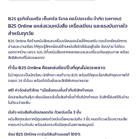
B2S ธุรกิจในเครือ เซ็นทรัล รีเทล คอร์ปอเรชั่น จำกัด (มหาชน)
B2S Online แหล่งรวมหนังสือ เครื่องเขียน และแรงบันดาลใจ
สำหรับทุกวัย
B2S Online คือร้านหนังสือและเครื่องเขียนออนไลน์ที่ครบครัน ตอบโจทย์คนรักการ
อ่านและงานเขียน ให้คุณรู้สึกเหมือนมีร้านหนังสือใกล้ฉันอยู่ในมือ ช้อปง่าย ไม่ต้อง
ออกจากบ้าน เพราะ b2s มีทั้งหนังสือหลากหลายแนวและเครื่องเขียนคุณภาพ พร้อม
สิทธิพิเศษที่ไม่ควรพลาด!
ทำไม B2S Online คือแหล่งช้อปปิ้งที่คุณไม่ควรพลาด
ไม่ว่าคุณจะเป็นนักเรียน นักศึกษา คนทำงาน B2S พร้อมให้คุณเลือกสินค้าคุณภาพได้
ตลอด 24 ชั่วโมง พร้อมโปรโมชั่นและสิทธิพิเศษมากมาย
ฟรี! ค่าจัดส่งทั่วไทย *เมื่อสั่งครบขั้นต่ำที่บริษัทกำหนด
ช้อปเพลินเกินคุ้ม! เพียงมียอดสั่งซื้อสินค้าขั้นต่ำที่บริษัทกำหนด รับสิทธิ์ส่งฟรีถึงบ้าน
ไม่ต้องจ่ายเพิ่ม
มั่นใจ หนังสือถึงมือปลอดภัย ด้วยบับเบิ้ล 3 ชั้น
หนังสือทุกเล่มจากบีทูเอสห่อด้วยบับเบิ้ลหนาแน่นถึง 3 ชั้น หมดกังวลเรื่องความเสีย
หายระหว่างจัดส่ง พร้อมส่งตรงถึงมือคุณในสภาพสมบูรณ์
ช้อป B2S Online การันตีสินค้าของแท้ 100%