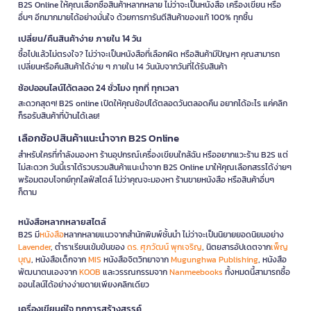
B2S Online ให้คุณเลือกซื้อสินค้าหลากหลาย ไม่ว่าจะเป็นหนังสือ เครื่องเขียน หรือ
อื่นๆ อีกมากมายได้อย่างมั่นใจ ด้วยการการันตีสินค้าของแท้ 100% ทุกชิ้น
เปลี่ยน/คืนสินค้าง่าย ภายใน 14 วัน
ซื้อไปแล้วไม่ตรงใจ? ไม่ว่าจะเป็นหนังสือที่เลือกผิด หรือสินค้ามีปัญหา คุณสามารถ
เปลี่ยนหรือคืนสินค้าได้ง่าย ๆ ภายใน 14 วันนับจากวันที่ได้รับสินค้า
ช้อปออนไลน์ได้ตลอด 24 ชั่วโมง ทุกที่ ทุกเวลา
สะดวกสุดๆ! B2S online เปิดให้คุณช้อปได้ตลอดวันตลอดคืน อยากได้อะไร แค่คลิก
ก็รอรับสินค้าที่บ้านได้เลย!
เลือกช้อปสินค้าแนะนำจาก B2S Online
สำหรับใครที่กำลังมองหา ร้านอุปกรณ์เครื่องเขียนใกล้ฉัน หรืออยากแวะร้าน B2S แต่
ไม่สะดวก วันนี้เราได้รวบรวมสินค้าแนะนำจาก B2S Online มาให้คุณเลือกสรรได้ง่ายๆ
พร้อมตอบโจทย์ทุกไลฟ์สไตล์ ไม่ว่าคุณจะมองหา ร้านขายหนังสือ หรือสินค้าอื่นๆ
ก็ตาม
หนังสือหลากหลายสไตล์
B2S มี
หนังสือ
หลากหลายแนวจากสำนักพิมพ์ชั้นนำ ไม่ว่าจะเป็นนิยายยอดนิยมอย่าง
Lavender
, ตำราเรียนเข้มข้นของ
ดร. ศุภวัฒน์ พุกเจริญ
, นิตยสารอัปเดตจาก
เพ็ญ
บุญ
, หนังสือเด็กจาก
MIS
หนังสือจิตวิทยาจาก
Mugunghwa Publishing
, หนังสือ
พัฒนาตนเองจาก
KOOB
และวรรณกรรมจาก
Nanmeebooks
ทั้งหมดนี้สามารถซื้อ
ออนไลน์ได้อย่างง่ายดายเพียงคลิกเดียว
เครื่องเขียนคู่ใจ ทุกการสร้างสรรค์