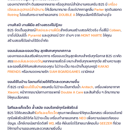
มองหาปากกาดีๆ ดินสอหลากหลาย หรืออุปกรณ์สำนักงานครบครัน B2S มี
เครื่อง
เขียนและอุปกรณ์สำนักงาน
ให้เลือกมากมาย ตั้งแต่ปากกาลูกลื่น
Parker
ชุดดินสอกด
Rotring
ไปจนถึงกระดาษถ่ายเอกสาร
DOUBLE A
ให้คุณเลือกใช้ได้อย่างจุใจ
งานศิลป์ งานฝีมือ สร้างสรรค์ไม่รู้จบ
B2S จัดเต็มอุปกรณ์
ศิลปะและงานฝีมือ
สำหรับคนสร้างสรรค์ตัวจริง ทั้งสีไม้
Colleen
,
ขาตั้งไม้บนโต๊ะ
Pyramid
และอุปกรณ์ DIY ต่างๆ จาก
MONT MARTE
ให้คุณ
สร้างสรรค์ได้อย่างไร้ขีดจำกัด
ของเล่นและของขวัญ สุดพิเศษทุกเทศกาล
มองหาของเล่นเสริมพัฒนาการ หรือของขวัญสุดพิเศษสำหรับทุกโอกาส B2S เราคัด
สรร
ของเล่นและของขวัญ
หลากหลายสไตล์ เหมาะสำหรับทุกเพศทุกวัย สร้างความสุข
และรอยยิ้มให้กับคนพิเศษของคุณ ไม่ว่าจะเป็น กระเป๋าเก็บอุณหภูมิ
KAKAO
FRIENDS
หรือเกมจดหมายรัก
SIAM BOARDGAMES
เรามีครบ!
ของใช้ในบ้าน ไอเทมที่ช่วยให้ชีวิตสะดวกสบายขึ้น
ที่ B2S เรามี
ของใช้ในบ้าน
ครบครัน ไม่ว่าจะเป็นกาต้มน้ำ
Anitech
, เครื่องฟอกอากาศ
Xiaomi
, หน้ากากอนามัยทางการแพทย์
Double A Care
และสินค้าอื่น ๆ อีกมากมาย
ให้คุณเลือกสรร
ไอทีและแก็ดเจ็ต ล้ำสมัย ตอบโจทย์ทุกไลฟ์สไตล์
B2S ได้คัดสรรสินค้า
ไอทีและแก็ดเจ็ต
คุณภาพเยี่ยมมาให้คุณเลือกสรร เพื่อตอบโจทย์
ทุกไลฟ์สไตล์ดิจิทัล ไม่ว่าจะเป็น เครื่องทำลายเอกสาร
NEO
เพื่อความปลอดภัยของ
ข้อมูล, เอ็กซ์เทอนัลฮาร์ดดิสก์
WD
, หรือ คีย์บอร์ดไร้สายเมาส์คอมโบ
GEEZER
ที่ช่วย
ให้การทำงานของคุณสะดวกสบายยิ่งขึ้น