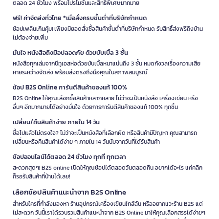
ตลอด 24 ชั่วโมง พร้อมโปรโมชั่นและสิทธิพิเศษมากมาย
ฟรี! ค่าจัดส่งทั่วไทย *เมื่อสั่งครบขั้นต่ำที่บริษัทกำหนด
ช้อปเพลินเกินคุ้ม! เพียงมียอดสั่งซื้อสินค้าขั้นต่ำที่บริษัทกำหนด รับสิทธิ์ส่งฟรีถึงบ้าน
ไม่ต้องจ่ายเพิ่ม
มั่นใจ หนังสือถึงมือปลอดภัย ด้วยบับเบิ้ล 3 ชั้น
หนังสือทุกเล่มจากบีทูเอสห่อด้วยบับเบิ้ลหนาแน่นถึง 3 ชั้น หมดกังวลเรื่องความเสีย
หายระหว่างจัดส่ง พร้อมส่งตรงถึงมือคุณในสภาพสมบูรณ์
ช้อป B2S Online การันตีสินค้าของแท้ 100%
B2S Online ให้คุณเลือกซื้อสินค้าหลากหลาย ไม่ว่าจะเป็นหนังสือ เครื่องเขียน หรือ
อื่นๆ อีกมากมายได้อย่างมั่นใจ ด้วยการการันตีสินค้าของแท้ 100% ทุกชิ้น
เปลี่ยน/คืนสินค้าง่าย ภายใน 14 วัน
ซื้อไปแล้วไม่ตรงใจ? ไม่ว่าจะเป็นหนังสือที่เลือกผิด หรือสินค้ามีปัญหา คุณสามารถ
เปลี่ยนหรือคืนสินค้าได้ง่าย ๆ ภายใน 14 วันนับจากวันที่ได้รับสินค้า
ช้อปออนไลน์ได้ตลอด 24 ชั่วโมง ทุกที่ ทุกเวลา
สะดวกสุดๆ! B2S online เปิดให้คุณช้อปได้ตลอดวันตลอดคืน อยากได้อะไร แค่คลิก
ก็รอรับสินค้าที่บ้านได้เลย!
เลือกช้อปสินค้าแนะนำจาก B2S Online
สำหรับใครที่กำลังมองหา ร้านอุปกรณ์เครื่องเขียนใกล้ฉัน หรืออยากแวะร้าน B2S แต่
ไม่สะดวก วันนี้เราได้รวบรวมสินค้าแนะนำจาก B2S Online มาให้คุณเลือกสรรได้ง่ายๆ