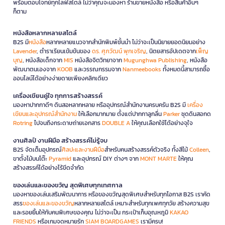
พร้อมตอบโจทย์ทุกไลฟ์สไตล์ ไม่ว่าคุณจะมองหา ร้านขายหนังสือ หรือสินค้าอื่นๆ
ก็ตาม
หนังสือหลากหลายสไตล์
B2S มี
หนังสือ
หลากหลายแนวจากสำนักพิมพ์ชั้นนำ ไม่ว่าจะเป็นนิยายยอดนิยมอย่าง
Lavender
, ตำราเรียนเข้มข้นของ
ดร. ศุภวัฒน์ พุกเจริญ
, นิตยสารอัปเดตจาก
เพ็ญ
บุญ
, หนังสือเด็กจาก
MIS
หนังสือจิตวิทยาจาก
Mugunghwa Publishing
, หนังสือ
พัฒนาตนเองจาก
KOOB
และวรรณกรรมจาก
Nanmeebooks
ทั้งหมดนี้สามารถซื้อ
ออนไลน์ได้อย่างง่ายดายเพียงคลิกเดียว
เครื่องเขียนคู่ใจ ทุกการสร้างสรรค์
มองหาปากกาดีๆ ดินสอหลากหลาย หรืออุปกรณ์สำนักงานครบครัน B2S มี
เครื่อง
เขียนและอุปกรณ์สำนักงาน
ให้เลือกมากมาย ตั้งแต่ปากกาลูกลื่น
Parker
ชุดดินสอกด
Rotring
ไปจนถึงกระดาษถ่ายเอกสาร
DOUBLE A
ให้คุณเลือกใช้ได้อย่างจุใจ
งานศิลป์ งานฝีมือ สร้างสรรค์ไม่รู้จบ
B2S จัดเต็มอุปกรณ์
ศิลปะและงานฝีมือ
สำหรับคนสร้างสรรค์ตัวจริง ทั้งสีไม้
Colleen
,
ขาตั้งไม้บนโต๊ะ
Pyramid
และอุปกรณ์ DIY ต่างๆ จาก
MONT MARTE
ให้คุณ
สร้างสรรค์ได้อย่างไร้ขีดจำกัด
ของเล่นและของขวัญ สุดพิเศษทุกเทศกาล
มองหาของเล่นเสริมพัฒนาการ หรือของขวัญสุดพิเศษสำหรับทุกโอกาส B2S เราคัด
สรร
ของเล่นและของขวัญ
หลากหลายสไตล์ เหมาะสำหรับทุกเพศทุกวัย สร้างความสุข
และรอยยิ้มให้กับคนพิเศษของคุณ ไม่ว่าจะเป็น กระเป๋าเก็บอุณหภูมิ
KAKAO
FRIENDS
หรือเกมจดหมายรัก
SIAM BOARDGAMES
เรามีครบ!