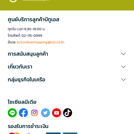
ศูนย์บริการลูกค้าบีทูเอส
ทุกวัน เวลา 8.30-18.00 น.
โทรศัพท์: 02-115-0999
อีเมล:
b2sonlineshopping@b2s.co.th
การสนับสนุนลูกค้า
เกี่ยวกับเรา
กลุ่มธุรกิจในเครือ
โซเซียลมีเดีย​
รองรับการชำระเงิน