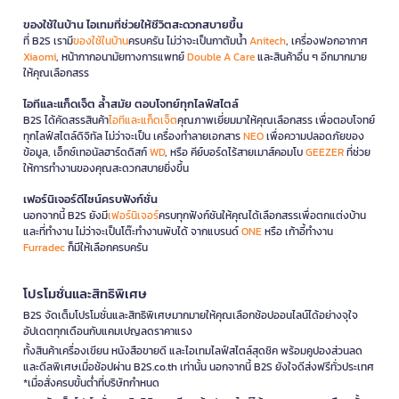
ของใช้ในบ้าน ไอเทมที่ช่วยให้ชีวิตสะดวกสบายขึ้น
ที่ B2S เรามี
ของใช้ในบ้าน
ครบครัน ไม่ว่าจะเป็นกาต้มน้ำ
Anitech
, เครื่องฟอกอากาศ
Xiaomi
, หน้ากากอนามัยทางการแพทย์
Double A Care
และสินค้าอื่น ๆ อีกมากมาย
ให้คุณเลือกสรร
ไอทีและแก็ดเจ็ต ล้ำสมัย ตอบโจทย์ทุกไลฟ์สไตล์
B2S ได้คัดสรรสินค้า
ไอทีและแก็ดเจ็ต
คุณภาพเยี่ยมมาให้คุณเลือกสรร เพื่อตอบโจทย์
ทุกไลฟ์สไตล์ดิจิทัล ไม่ว่าจะเป็น เครื่องทำลายเอกสาร
NEO
เพื่อความปลอดภัยของ
ข้อมูล, เอ็กซ์เทอนัลฮาร์ดดิสก์
WD
, หรือ คีย์บอร์ดไร้สายเมาส์คอมโบ
GEEZER
ที่ช่วย
ให้การทำงานของคุณสะดวกสบายยิ่งขึ้น
เฟอร์นิเจอร์ดีไซน์ครบฟังก์ชั่น
นอกจากนี้ B2S ยังมี
เฟอร์นิเจอร์
ครบทุกฟังก์ชันให้คุณได้เลือกสรรเพื่อตกแต่งบ้าน
และที่ทำงาน ไม่ว่าจะเป็นโต๊ะทำงานพับได้ จากแบรนด์
ONE
หรือ เก้าอี้ทำงาน
Furradec
ก็มีให้เลือกครบครัน
โปรโมชั่นและสิทธิพิเศษ
B2S จัดเต็มโปรโมชั่นและสิทธิพิเศษมากมายให้คุณเลือกช้อปออนไลน์ได้อย่างจุใจ
อัปเดตทุกเดือนกับแคมเปญลดราคาแรง
ทั้งสินค้าเครื่องเขียน หนังสือขายดี และไอเทมไลฟ์สไตล์สุดชิค พร้อมคูปองส่วนลด
และดีลพิเศษเมื่อช้อปผ่าน B2S.co.th เท่านั้น นอกจากนี้ B2S ยังใจดีส่งฟรีทั่วประเทศ
*เมื่อสั่งครบขั้นต่ำที่บริษัทกำหนด