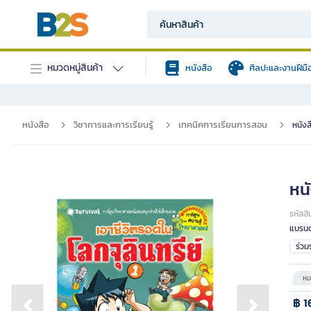
หมวดหมู่สินค้า
หนังสือ
ศิลปะและงานฝีมื
หนังสือ
วิชาการและการเรียนรู้
เทคนิคการเรียนการสอน
หนังส
หนั
รหัสสิ
แบรนด
ร่ว
หม
฿ 1