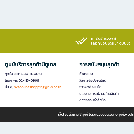
การันตีของแท้
เลือกช้อปได้อย่างมั่นใจ​
ศูนย์บริการลูกค้าบีทูเอส
การสนับสนุนลูกค้า
ทุกวัน เวลา 8.30-18.00 น.
ติดต่อเรา
โทรศัพท์: 02-115-0999
วิธีการช้อปออนไลน์
อีเมล:
b2sonlineshopping@b2s.co.th
การจัดส่งสินค้า
นโยบายการเปลี่ยน/คืนสินค้า
ตรวจสอบคำสั่งซื้อ
เว็บไซต์นี้มีการใช้คุกกี้ โปรดยอมรับนโยบายคุกกี้เพื่