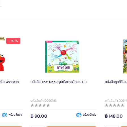
- 10 %
สดใสเพราะพวก
หนังสือ Thai Map สรุปเนื้อหาภ.ไทย ม.1-3
หนังสือคุกกี้รั
รหัสสินค้า D090183
รหัสสินค้า D091
พร้อมจัดส่ง
฿ 90.00
พร้อมจัดส่ง
฿ 148.00