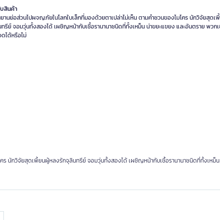
ับสินค้า
้นยานย่อส่วนไปผจญภัยในโลกใบเล็กที่มองด้วยตาเปล่าไม่เห็น ตามคำชวนของไมโคร นักวิจัยสุดเพี
ินทรีย์ จอมวุ่นทั้งสองได้ เผชิญหน้ากับเชื้อรานานาชนิดที่ทั้งเหม็น น่าขยะแขยง และอันตราย พวก
วิจัยสุดเพี้ยนผู้หลงรักจุลินทรีย์ จอมวุ่นทั้งสองได้ เผชิญหน้ากับเชื้อรานานาชนิดที่ทั้งเหม็น 