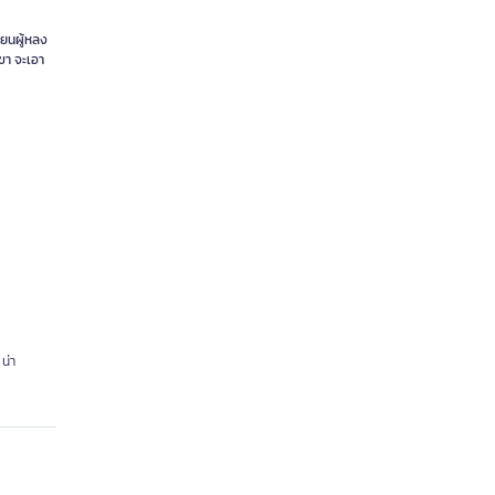
้ยนผู้หลง
เขา จะเอา
น่า