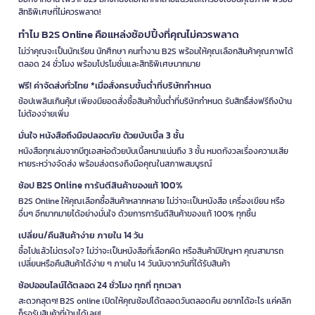
สิทธิพิเศษที่ไม่ควรพลาด!
ทำไม B2S Online คือแหล่งช้อปปิ้งที่คุณไม่ควรพลาด
ไม่ว่าคุณจะเป็นนักเรียน นักศึกษา คนทำงาน B2S พร้อมให้คุณเลือกสินค้าคุณภาพได้
ตลอด 24 ชั่วโมง พร้อมโปรโมชั่นและสิทธิพิเศษมากมาย
ฟรี! ค่าจัดส่งทั่วไทย *เมื่อสั่งครบขั้นต่ำที่บริษัทกำหนด
ช้อปเพลินเกินคุ้ม! เพียงมียอดสั่งซื้อสินค้าขั้นต่ำที่บริษัทกำหนด รับสิทธิ์ส่งฟรีถึงบ้าน
ไม่ต้องจ่ายเพิ่ม
มั่นใจ หนังสือถึงมือปลอดภัย ด้วยบับเบิ้ล 3 ชั้น
หนังสือทุกเล่มจากบีทูเอสห่อด้วยบับเบิ้ลหนาแน่นถึง 3 ชั้น หมดกังวลเรื่องความเสีย
หายระหว่างจัดส่ง พร้อมส่งตรงถึงมือคุณในสภาพสมบูรณ์
ช้อป B2S Online การันตีสินค้าของแท้ 100%
B2S Online ให้คุณเลือกซื้อสินค้าหลากหลาย ไม่ว่าจะเป็นหนังสือ เครื่องเขียน หรือ
อื่นๆ อีกมากมายได้อย่างมั่นใจ ด้วยการการันตีสินค้าของแท้ 100% ทุกชิ้น
เปลี่ยน/คืนสินค้าง่าย ภายใน 14 วัน
ซื้อไปแล้วไม่ตรงใจ? ไม่ว่าจะเป็นหนังสือที่เลือกผิด หรือสินค้ามีปัญหา คุณสามารถ
เปลี่ยนหรือคืนสินค้าได้ง่าย ๆ ภายใน 14 วันนับจากวันที่ได้รับสินค้า
ช้อปออนไลน์ได้ตลอด 24 ชั่วโมง ทุกที่ ทุกเวลา
สะดวกสุดๆ! B2S online เปิดให้คุณช้อปได้ตลอดวันตลอดคืน อยากได้อะไร แค่คลิก
ก็รอรับสินค้าที่บ้านได้เลย!