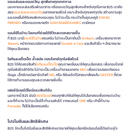
ของเล่นและของขวัญ สุดพิเศษทุกเทศกาล
มองหาของเล่นเสริมพัฒนาการ หรือของขวัญสุดพิเศษสำหรับทุกโอกาส B2S เราคัด
สรร
ของเล่นและของขวัญ
หลากหลายสไตล์ เหมาะสำหรับทุกเพศทุกวัย สร้างความสุข
และรอยยิ้มให้กับคนพิเศษของคุณ ไม่ว่าจะเป็น กระเป๋าเก็บอุณหภูมิ
KAKAO
FRIENDS
หรือเกมจดหมายรัก
SIAM BOARDGAMES
เรามีครบ!
ของใช้ในบ้าน ไอเทมที่ช่วยให้ชีวิตสะดวกสบายขึ้น
ที่ B2S เรามี
ของใช้ในบ้าน
ครบครัน ไม่ว่าจะเป็นกาต้มน้ำ
Anitech
, เครื่องฟอกอากาศ
Xiaomi
, หน้ากากอนามัยทางการแพทย์
Double A Care
และสินค้าอื่น ๆ อีกมากมาย
ให้คุณเลือกสรร
ไอทีและแก็ดเจ็ต ล้ำสมัย ตอบโจทย์ทุกไลฟ์สไตล์
B2S ได้คัดสรรสินค้า
ไอทีและแก็ดเจ็ต
คุณภาพเยี่ยมมาให้คุณเลือกสรร เพื่อตอบโจทย์
ทุกไลฟ์สไตล์ดิจิทัล ไม่ว่าจะเป็น เครื่องทำลายเอกสาร
NEO
เพื่อความปลอดภัยของ
ข้อมูล, เอ็กซ์เทอนัลฮาร์ดดิสก์
WD
, หรือ คีย์บอร์ดไร้สายเมาส์คอมโบ
GEEZER
ที่ช่วย
ให้การทำงานของคุณสะดวกสบายยิ่งขึ้น
เฟอร์นิเจอร์ดีไซน์ครบฟังก์ชั่น
นอกจากนี้ B2S ยังมี
เฟอร์นิเจอร์
ครบทุกฟังก์ชันให้คุณได้เลือกสรรเพื่อตกแต่งบ้าน
และที่ทำงาน ไม่ว่าจะเป็นโต๊ะทำงานพับได้ จากแบรนด์
ONE
หรือ เก้าอี้ทำงาน
Furradec
ก็มีให้เลือกครบครัน
โปรโมชั่นและสิทธิพิเศษ
B2S จัดเต็มโปรโมชั่นและสิทธิพิเศษมากมายให้คุณเลือกช้อปออนไลน์ได้อย่างจุใจ