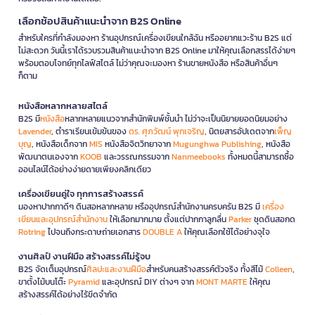
เลือกช้อปสินค้าแนะนำจาก B2S Online
สำหรับใครที่กำลังมองหา ร้านอุปกรณ์เครื่องเขียนใกล้ฉัน หรืออยากแวะร้าน B2S แต่
ไม่สะดวก วันนี้เราได้รวบรวมสินค้าแนะนำจาก B2S Online มาให้คุณเลือกสรรได้ง่ายๆ
พร้อมตอบโจทย์ทุกไลฟ์สไตล์ ไม่ว่าคุณจะมองหา ร้านขายหนังสือ หรือสินค้าอื่นๆ
ก็ตาม
หนังสือหลากหลายสไตล์
B2S มี
หนังสือ
หลากหลายแนวจากสำนักพิมพ์ชั้นนำ ไม่ว่าจะเป็นนิยายยอดนิยมอย่าง
Lavender
, ตำราเรียนเข้มข้นของ
ดร. ศุภวัฒน์ พุกเจริญ
, นิตยสารอัปเดตจาก
เพ็ญ
บุญ
, หนังสือเด็กจาก
MIS
หนังสือจิตวิทยาจาก
Mugunghwa Publishing
, หนังสือ
พัฒนาตนเองจาก
KOOB
และวรรณกรรมจาก
Nanmeebooks
ทั้งหมดนี้สามารถซื้อ
ออนไลน์ได้อย่างง่ายดายเพียงคลิกเดียว
เครื่องเขียนคู่ใจ ทุกการสร้างสรรค์
มองหาปากกาดีๆ ดินสอหลากหลาย หรืออุปกรณ์สำนักงานครบครัน B2S มี
เครื่อง
เขียนและอุปกรณ์สำนักงาน
ให้เลือกมากมาย ตั้งแต่ปากกาลูกลื่น
Parker
ชุดดินสอกด
Rotring
ไปจนถึงกระดาษถ่ายเอกสาร
DOUBLE A
ให้คุณเลือกใช้ได้อย่างจุใจ
งานศิลป์ งานฝีมือ สร้างสรรค์ไม่รู้จบ
B2S จัดเต็มอุปกรณ์
ศิลปะและงานฝีมือ
สำหรับคนสร้างสรรค์ตัวจริง ทั้งสีไม้
Colleen
,
ขาตั้งไม้บนโต๊ะ
Pyramid
และอุปกรณ์ DIY ต่างๆ จาก
MONT MARTE
ให้คุณ
สร้างสรรค์ได้อย่างไร้ขีดจำกัด