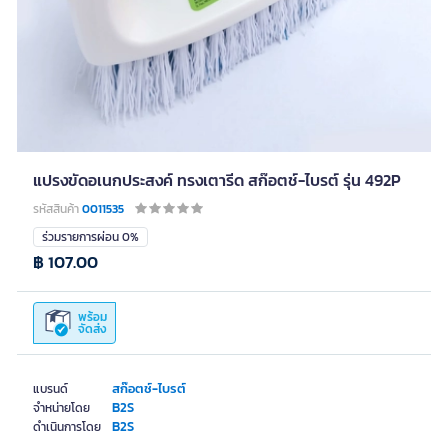
แปรงขัดอเนกประสงค์ ทรงเตารีด สก๊อตช์-ไบรต์ รุ่น 492P
รหัสสินค้า
0011535
ร่วมรายการผ่อน 0%
฿ 107.00
พร้อม
จัดส่ง
สก๊อตช์-ไบรต์
แบรนด์
B2S
จำหน่ายโดย
B2S
ดำเนินการโดย