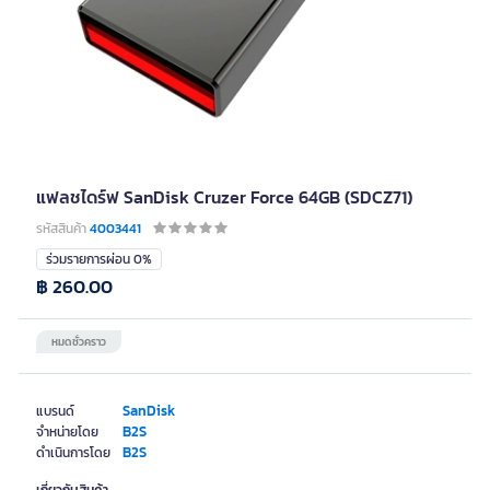
แฟลชไดร์ฟ SanDisk Cruzer Force 64GB (SDCZ71)
รหัสสินค้า
4003441
ร่วมรายการผ่อน 0%
฿ 260.00
หมดชั่วคราว
SanDisk
แบรนด์
B2S
จำหน่ายโดย
B2S
ดำเนินการโดย