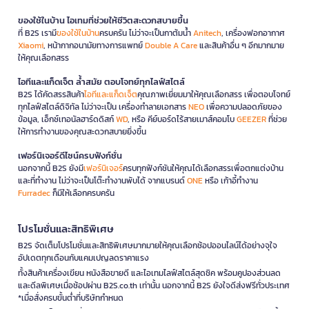
ของใช้ในบ้าน ไอเทมที่ช่วยให้ชีวิตสะดวกสบายขึ้น
ที่ B2S เรามี
ของใช้ในบ้าน
ครบครัน ไม่ว่าจะเป็นกาต้มน้ำ
Anitech
, เครื่องฟอกอากาศ
Xiaomi
, หน้ากากอนามัยทางการแพทย์
Double A Care
และสินค้าอื่น ๆ อีกมากมาย
ให้คุณเลือกสรร
ไอทีและแก็ดเจ็ต ล้ำสมัย ตอบโจทย์ทุกไลฟ์สไตล์
B2S ได้คัดสรรสินค้า
ไอทีและแก็ดเจ็ต
คุณภาพเยี่ยมมาให้คุณเลือกสรร เพื่อตอบโจทย์
ทุกไลฟ์สไตล์ดิจิทัล ไม่ว่าจะเป็น เครื่องทำลายเอกสาร
NEO
เพื่อความปลอดภัยของ
ข้อมูล, เอ็กซ์เทอนัลฮาร์ดดิสก์
WD
, หรือ คีย์บอร์ดไร้สายเมาส์คอมโบ
GEEZER
ที่ช่วย
ให้การทำงานของคุณสะดวกสบายยิ่งขึ้น
เฟอร์นิเจอร์ดีไซน์ครบฟังก์ชั่น
นอกจากนี้ B2S ยังมี
เฟอร์นิเจอร์
ครบทุกฟังก์ชันให้คุณได้เลือกสรรเพื่อตกแต่งบ้าน
และที่ทำงาน ไม่ว่าจะเป็นโต๊ะทำงานพับได้ จากแบรนด์
ONE
หรือ เก้าอี้ทำงาน
Furradec
ก็มีให้เลือกครบครัน
โปรโมชั่นและสิทธิพิเศษ
B2S จัดเต็มโปรโมชั่นและสิทธิพิเศษมากมายให้คุณเลือกช้อปออนไลน์ได้อย่างจุใจ
อัปเดตทุกเดือนกับแคมเปญลดราคาแรง
ทั้งสินค้าเครื่องเขียน หนังสือขายดี และไอเทมไลฟ์สไตล์สุดชิค พร้อมคูปองส่วนลด
และดีลพิเศษเมื่อช้อปผ่าน B2S.co.th เท่านั้น นอกจากนี้ B2S ยังใจดีส่งฟรีทั่วประเทศ
*เมื่อสั่งครบขั้นต่ำที่บริษัทกำหนด