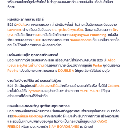
พร้อมตอบโจทย์ทุกไลฟ์สไตล์ ไม่ว่าคุณจะมองหา ร้านขายหนังสือ หรือสินค้าอื่นๆ
ก็ตาม
หนังสือหลากหลายสไตล์
B2S มี
หนังสือ
หลากหลายแนวจากสำนักพิมพ์ชั้นนำ ไม่ว่าจะเป็นนิยายยอดนิยมอย่าง
Lavender
, ตำราเรียนเข้มข้นของ
ดร. ศุภวัฒน์ พุกเจริญ
, นิตยสารอัปเดตจาก
เพ็ญ
บุญ
, หนังสือเด็กจาก
MIS
หนังสือจิตวิทยาจาก
Mugunghwa Publishing
, หนังสือ
พัฒนาตนเองจาก
KOOB
และวรรณกรรมจาก
Nanmeebooks
ทั้งหมดนี้สามารถซื้อ
ออนไลน์ได้อย่างง่ายดายเพียงคลิกเดียว
เครื่องเขียนคู่ใจ ทุกการสร้างสรรค์
มองหาปากกาดีๆ ดินสอหลากหลาย หรืออุปกรณ์สำนักงานครบครัน B2S มี
เครื่อง
เขียนและอุปกรณ์สำนักงาน
ให้เลือกมากมาย ตั้งแต่ปากกาลูกลื่น
Parker
ชุดดินสอกด
Rotring
ไปจนถึงกระดาษถ่ายเอกสาร
DOUBLE A
ให้คุณเลือกใช้ได้อย่างจุใจ
งานศิลป์ งานฝีมือ สร้างสรรค์ไม่รู้จบ
B2S จัดเต็มอุปกรณ์
ศิลปะและงานฝีมือ
สำหรับคนสร้างสรรค์ตัวจริง ทั้งสีไม้
Colleen
,
ขาตั้งไม้บนโต๊ะ
Pyramid
และอุปกรณ์ DIY ต่างๆ จาก
MONT MARTE
ให้คุณ
สร้างสรรค์ได้อย่างไร้ขีดจำกัด
ของเล่นและของขวัญ สุดพิเศษทุกเทศกาล
มองหาของเล่นเสริมพัฒนาการ หรือของขวัญสุดพิเศษสำหรับทุกโอกาส B2S เราคัด
สรร
ของเล่นและของขวัญ
หลากหลายสไตล์ เหมาะสำหรับทุกเพศทุกวัย สร้างความสุข
และรอยยิ้มให้กับคนพิเศษของคุณ ไม่ว่าจะเป็น กระเป๋าเก็บอุณหภูมิ
KAKAO
FRIENDS
หรือเกมจดหมายรัก
SIAM BOARDGAMES
เรามีครบ!