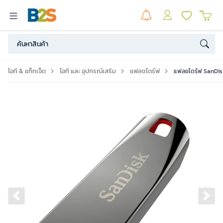
ไอที & แก็ทเจ็ด
ไอที และ อุปกรณ์เสริม
แฟลชไดร์ฟ
แฟลชไดร์ฟ SanDisk
Previous slide
Ne