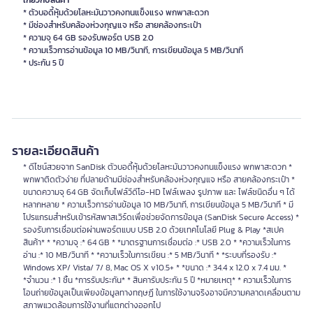
เกี่ยวกับสินค้า
* ตัวบอดี้หุ้มด้วยโลหะมันวาวคงทนแข็งแรง พกพาสะดวก
* มีช่องสำหรับคล้องห่วงกุญแจ หรือ สายคล้องกระเป๋า
* ความจุ 64 GB รองรับพอร์ต USB 2.0
* ความเร็วการอ่านข้อมูล 10 MB/วินาที, การเขียนข้อมูล 5 MB/วินาที
* ประกัน 5 ปี
รายละเอียดสินค้า
* ดีไซน์สวยจาก SanDisk ตัวบอดี้หุ้มด้วยโลหะมันวาวคงทนแข็งแรง พกพาสะดวก *
พกพาติดตัวง่าย ที่ปลายด้ามมีช่องสำหรับคล้องห่วงกุญแจ หรือ สายคล้องกระเป๋า *
ขนาดความจุ 64 GB จัดเก็บไฟล์วีดีโอ-HD ไฟล์เพลง รูปภาพ และ ไฟล์ชนิดอื่น ๆ ได้
หลากหลาย * ความเร็วการอ่านข้อมูล 10 MB/วินาที, การเขียนข้อมูล 5 MB/วินาที * มี
โปรแกรมสำหรับเข้ารหัสพาสเวิร์ดเพื่อช่วยจัดการข้อมูล (SanDisk Secure Access) *
รองรับการเชื่อมต่อผ่านพอร์ตแบบ USB 2.0 ด้วยเทคโนโลยี Plug & Play *สเปค
สินค้า* * *ความจุ :* 64 GB * *มาตรฐานการเชื่อมต่อ :* USB 2.0 * *ความเร็วในการ
อ่าน :* 10 MB/วินาที * *ความเร็วในการเขียน :* 5 MB/วินาที * *ระบบที่รองรับ :*
Windows XP/ Vista/ 7/ 8, Mac OS X v10.5+ * *ขนาด :* 34.4 x 12.0 x 7.4 มม. *
*จำนวน :* 1 ชิ้น *การรับประกัน* * สินคารับประกัน 5 ปี *หมายเหตุ* * ความเร็วในการ
โอนถ่ายข้อมูลเป็นเพียงข้อมูลทางทฤษฏี ในการใช้งานจริงอาจมีความคลาดเคลื่อนตาม
สภาพแวดล้อมการใช้งานที่แตกต่างออกไป