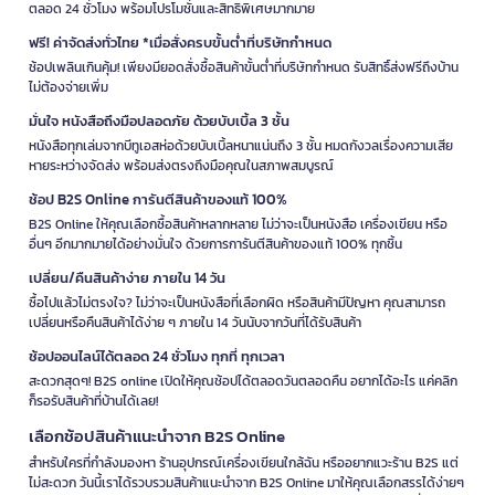
ตลอด 24 ชั่วโมง พร้อมโปรโมชั่นและสิทธิพิเศษมากมาย
ฟรี! ค่าจัดส่งทั่วไทย *เมื่อสั่งครบขั้นต่ำที่บริษัทกำหนด
ช้อปเพลินเกินคุ้ม! เพียงมียอดสั่งซื้อสินค้าขั้นต่ำที่บริษัทกำหนด รับสิทธิ์ส่งฟรีถึงบ้าน
ไม่ต้องจ่ายเพิ่ม
มั่นใจ หนังสือถึงมือปลอดภัย ด้วยบับเบิ้ล 3 ชั้น
หนังสือทุกเล่มจากบีทูเอสห่อด้วยบับเบิ้ลหนาแน่นถึง 3 ชั้น หมดกังวลเรื่องความเสีย
หายระหว่างจัดส่ง พร้อมส่งตรงถึงมือคุณในสภาพสมบูรณ์
ช้อป B2S Online การันตีสินค้าของแท้ 100%
B2S Online ให้คุณเลือกซื้อสินค้าหลากหลาย ไม่ว่าจะเป็นหนังสือ เครื่องเขียน หรือ
อื่นๆ อีกมากมายได้อย่างมั่นใจ ด้วยการการันตีสินค้าของแท้ 100% ทุกชิ้น
เปลี่ยน/คืนสินค้าง่าย ภายใน 14 วัน
ซื้อไปแล้วไม่ตรงใจ? ไม่ว่าจะเป็นหนังสือที่เลือกผิด หรือสินค้ามีปัญหา คุณสามารถ
เปลี่ยนหรือคืนสินค้าได้ง่าย ๆ ภายใน 14 วันนับจากวันที่ได้รับสินค้า
ช้อปออนไลน์ได้ตลอด 24 ชั่วโมง ทุกที่ ทุกเวลา
สะดวกสุดๆ! B2S online เปิดให้คุณช้อปได้ตลอดวันตลอดคืน อยากได้อะไร แค่คลิก
ก็รอรับสินค้าที่บ้านได้เลย!
เลือกช้อปสินค้าแนะนำจาก B2S Online
สำหรับใครที่กำลังมองหา ร้านอุปกรณ์เครื่องเขียนใกล้ฉัน หรืออยากแวะร้าน B2S แต่
ไม่สะดวก วันนี้เราได้รวบรวมสินค้าแนะนำจาก B2S Online มาให้คุณเลือกสรรได้ง่ายๆ