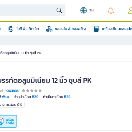
TH
อ
ไอที & แก็ตเจ็ต
ของเล่น & ของขวัญ
เครื่องเขียนและอุ
ทัดอลูมมิเนียม 12 นิ้ว ชุบสี PK
บรรทัดอลูมมิเนียม 12 นิ้ว ชุบสี PK
นค้า
1003933
พี.เค.
B2S
B2S
์
จำหน่ายโดย
ดำเนินการโดย
มรายการผ่อน 0%
พร้อม
จัดส่ง