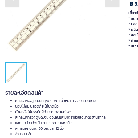
Previous slide
Next slide
฿ 3
เกี่ยวก
* สเก
* แสดง
* ผลิต
* ขอบ
* ด้าน
* สเก
รายละเอียดสินค้า
ผลิตจากอะลูมิเนียมคุณภาพดี เนื้อหนา เคลือบสีสวยงาม
ขอบไม่คม ปลอดภัย ไม่บาดมือ
ด้านหลังไม้บรรทัดมีค่ามาตราส่วนต่างๆ
สเกลในการวัดดูชัดเจน ตัวเลขและมาตราส่วนได้มาตรฐานสากล
แสดงหน่วยวัดเป็น “มม.”, “ซม.” และ “นิ้ว”
สเกลบอกขนาด 30 ซม. และ 12 นิ้ว
จำนวน 1 อัน