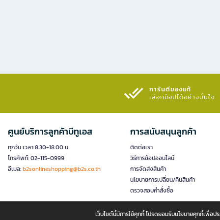
การันตีของแท้
เลือกช้อปได้อย่างมั่นใจ​
ศูนย์บริการลูกค้าบีทูเอส
การสนับสนุนลูกค้า
ทุกวัน เวลา 8.30-18.00 น.
ติดต่อเรา
โทรศัพท์: 02-115-0999
วิธีการช้อปออนไลน์
อีเมล:
b2sonlineshopping@b2s.co.th
การจัดส่งสินค้า
นโยบายการเปลี่ยน/คืนสินค้า
ตรวจสอบคำสั่งซื้อ
เว็บไซต์นี้มีการใช้คุกกี้ โปรดยอมรับนโยบายคุกกี้เพื่