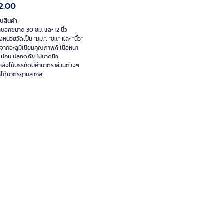
2.00
ับสินค้า
ลบอกขนาด 30 ซม. และ 12 นิ้ว
หน่วยวัดเป็น "มม.", "ซม." และ "นิ้ว"
จากอะลูมิเนียมคุณภาพดี เนื้อหนา
ไม่คม ปลอดภัย ไม่บาดมือ
หลังไม้บรรทัดมีค่ามาตราส่วนต่างๆ
ลได้มาตรฐานสากล