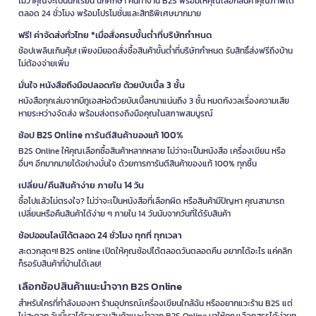
ไม่ว่าคุณจะเป็นนักเรียน นักศึกษา คนทำงาน B2S พร้อมให้คุณเลือกสินค้าคุณภาพได้
ตลอด 24 ชั่วโมง พร้อมโปรโมชั่นและสิทธิพิเศษมากมาย
ฟรี! ค่าจัดส่งทั่วไทย *เมื่อสั่งครบขั้นต่ำที่บริษัทกำหนด
ช้อปเพลินเกินคุ้ม! เพียงมียอดสั่งซื้อสินค้าขั้นต่ำที่บริษัทกำหนด รับสิทธิ์ส่งฟรีถึงบ้าน
ไม่ต้องจ่ายเพิ่ม
มั่นใจ หนังสือถึงมือปลอดภัย ด้วยบับเบิ้ล 3 ชั้น
หนังสือทุกเล่มจากบีทูเอสห่อด้วยบับเบิ้ลหนาแน่นถึง 3 ชั้น หมดกังวลเรื่องความเสีย
หายระหว่างจัดส่ง พร้อมส่งตรงถึงมือคุณในสภาพสมบูรณ์
ช้อป B2S Online การันตีสินค้าของแท้ 100%
B2S Online ให้คุณเลือกซื้อสินค้าหลากหลาย ไม่ว่าจะเป็นหนังสือ เครื่องเขียน หรือ
อื่นๆ อีกมากมายได้อย่างมั่นใจ ด้วยการการันตีสินค้าของแท้ 100% ทุกชิ้น
เปลี่ยน/คืนสินค้าง่าย ภายใน 14 วัน
ซื้อไปแล้วไม่ตรงใจ? ไม่ว่าจะเป็นหนังสือที่เลือกผิด หรือสินค้ามีปัญหา คุณสามารถ
เปลี่ยนหรือคืนสินค้าได้ง่าย ๆ ภายใน 14 วันนับจากวันที่ได้รับสินค้า
ช้อปออนไลน์ได้ตลอด 24 ชั่วโมง ทุกที่ ทุกเวลา
สะดวกสุดๆ! B2S online เปิดให้คุณช้อปได้ตลอดวันตลอดคืน อยากได้อะไร แค่คลิก
ก็รอรับสินค้าที่บ้านได้เลย!
เลือกช้อปสินค้าแนะนำจาก B2S Online
สำหรับใครที่กำลังมองหา ร้านอุปกรณ์เครื่องเขียนใกล้ฉัน หรืออยากแวะร้าน B2S แต่
ไม่สะดวก วันนี้เราได้รวบรวมสินค้าแนะนำจาก B2S Online มาให้คุณเลือกสรรได้ง่ายๆ