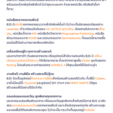
พร้อมตอบโจทย์ทุกไลฟ์สไตล์ ไม่ว่าคุณจะมองหา ร้านขายหนังสือ หรือสินค้าอื่นๆ
ก็ตาม
หนังสือหลากหลายสไตล์
B2S มี
หนังสือ
หลากหลายแนวจากสำนักพิมพ์ชั้นนำ ไม่ว่าจะเป็นนิยายยอดนิยมอย่าง
Lavender
, ตำราเรียนเข้มข้นของ
ดร. ศุภวัฒน์ พุกเจริญ
, นิตยสารอัปเดตจาก
เพ็ญ
บุญ
, หนังสือเด็กจาก
MIS
หนังสือจิตวิทยาจาก
Mugunghwa Publishing
, หนังสือ
พัฒนาตนเองจาก
KOOB
และวรรณกรรมจาก
Nanmeebooks
ทั้งหมดนี้สามารถซื้อ
ออนไลน์ได้อย่างง่ายดายเพียงคลิกเดียว
เครื่องเขียนคู่ใจ ทุกการสร้างสรรค์
มองหาปากกาดีๆ ดินสอหลากหลาย หรืออุปกรณ์สำนักงานครบครัน B2S มี
เครื่อง
เขียนและอุปกรณ์สำนักงาน
ให้เลือกมากมาย ตั้งแต่ปากกาลูกลื่น
Parker
ชุดดินสอกด
Rotring
ไปจนถึงกระดาษถ่ายเอกสาร
DOUBLE A
ให้คุณเลือกใช้ได้อย่างจุใจ
งานศิลป์ งานฝีมือ สร้างสรรค์ไม่รู้จบ
B2S จัดเต็มอุปกรณ์
ศิลปะและงานฝีมือ
สำหรับคนสร้างสรรค์ตัวจริง ทั้งสีไม้
Colleen
,
ขาตั้งไม้บนโต๊ะ
Pyramid
และอุปกรณ์ DIY ต่างๆ จาก
MONT MARTE
ให้คุณ
สร้างสรรค์ได้อย่างไร้ขีดจำกัด
ของเล่นและของขวัญ สุดพิเศษทุกเทศกาล
มองหาของเล่นเสริมพัฒนาการ หรือของขวัญสุดพิเศษสำหรับทุกโอกาส B2S เราคัด
สรร
ของเล่นและของขวัญ
หลากหลายสไตล์ เหมาะสำหรับทุกเพศทุกวัย สร้างความสุข
และรอยยิ้มให้กับคนพิเศษของคุณ ไม่ว่าจะเป็น กระเป๋าเก็บอุณหภูมิ
KAKAO