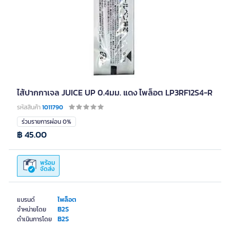
ไส้ปากกาเจล JUICE UP 0.4มม. แดง ไพล็อต LP3RF12S4-R
รหัสสินค้า
1011790
ร่วมรายการผ่อน 0%
฿ 45.00
พร้อม
จัดส่ง
ไพล็อต
แบรนด์
B2S
จำหน่ายโดย
B2S
ดำเนินการโดย