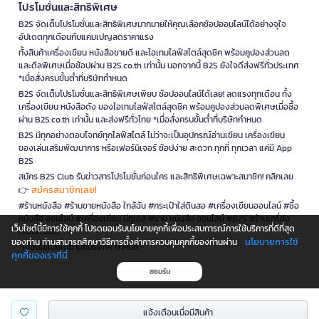
โปรโมชั่นและสิทธิพิเศษ
B2S จัดเต็มโปรโมชั่นและสิทธิพิเศษมากมายให้คุณเลือกช้อปออนไลน์ได้อย่างจุใจ
อัปเดตทุกเดือนกับแคมเปญลดราคาแรง
ทั้งสินค้าเครื่องเขียน หนังสือขายดี และไอเทมไลฟ์สไตล์สุดชิค พร้อมคูปองส่วนลด
และดีลพิเศษเมื่อช้อปผ่าน B2S.co.th เท่านั้น นอกจากนี้ B2S ยังใจดีส่งฟรีทั่วประเทศ
*เมื่อสั่งครบขั้นต่ำที่บริษัทกำหนด
B2S จัดเต็มโปรโมชั่นและสิทธิพิเศษเพียบ ช้อปออนไลน์ได้เลย! ลดแรงทุกเดือน ทั้ง
เครื่องเขียน หนังสือดัง ของไอเทมไลฟ์สไตล์สุดชิค พร้อมคูปองส่วนลดพิเศษเมื่อซื้อ
ผ่าน B2S.co.th เท่านั้น และส่งฟรีทั่วไทย *เมื่อสั่งครบขั้นต่ำที่บริษัทกำหนด
B2S มีทุกอย่างตอบโจทย์ทุกไลฟ์สไตล์ ไม่ว่าจะเป็นอุปกรณ์อ่านเขียน เครื่องเขียน
ของเล่นเสริมพัฒนาการ หรือเฟอร์นิเจอร์ ช้อปง่าย สะดวก ทุกที่ ทุกเวลา แค่มี App
B2S
สมัคร B2S Club รับข่าวสารโปรโมชั่นก่อนใคร และสิทธิพิเศษเฉพาะสมาชิก! คลิกเลย
สมัครสมาชิกเลย!
👉
#ร้านหนังสือ #ร้านขายหนังสือ ใกล้ฉัน #กระเป๋าใส่ดินสอ #เครื่องเขียนออนไลน์ #ซื้อ
หนังสือ ออนไลน์ #เครื่องเขียน บีทูเอส #ขาย หนังสือ ออนไลน์ #B2S #ร้านเครื่อง
เว็บไซต์นี้มีการใช้คุกกี้ โปรดยอมรับนโยบายคุกกี้เพื่อประสบการณ์การใช้บริการที่ดีที่สุด
เขียนใกล้ฉัน
นโยบายการใช้
ของท่าน ท่านสามารถศึกษาวิธีการตั้งค่าการควบคุมคุกกี้ของท่านผ่าน
*เงื่อนไขเป็นไปตามที่บริษัทฯ กำหนด
คุกกี้ของเราที่นี่
ยอมรับ
is a company operating under
แจ้งเตือนเมื่อมีสินค้า