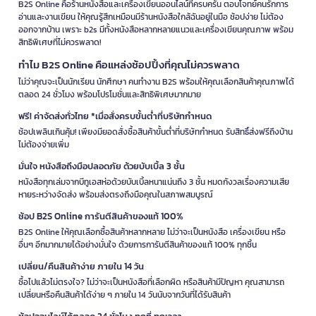
B2S Online คือร้านหนังสือและเครื่องเขียนออนไลน์ที่ครบครัน ตอบโจทย์คนรักการ
อ่านและงานเขียน ให้คุณรู้สึกเหมือนมีร้านหนังสือใกล้ฉันอยู่ในมือ ช้อปง่าย ไม่ต้อง
ออกจากบ้าน เพราะ b2s มีทั้งหนังสือหลากหลายแนวและเครื่องเขียนคุณภาพ พร้อม
สิทธิพิเศษที่ไม่ควรพลาด!
ทำไม B2S Online คือแหล่งช้อปปิ้งที่คุณไม่ควรพลาด
ไม่ว่าคุณจะเป็นนักเรียน นักศึกษา คนทำงาน B2S พร้อมให้คุณเลือกสินค้าคุณภาพได้
ตลอด 24 ชั่วโมง พร้อมโปรโมชั่นและสิทธิพิเศษมากมาย
ฟรี! ค่าจัดส่งทั่วไทย *เมื่อสั่งครบขั้นต่ำที่บริษัทกำหนด
ช้อปเพลินเกินคุ้ม! เพียงมียอดสั่งซื้อสินค้าขั้นต่ำที่บริษัทกำหนด รับสิทธิ์ส่งฟรีถึงบ้าน
ไม่ต้องจ่ายเพิ่ม
มั่นใจ หนังสือถึงมือปลอดภัย ด้วยบับเบิ้ล 3 ชั้น
หนังสือทุกเล่มจากบีทูเอสห่อด้วยบับเบิ้ลหนาแน่นถึง 3 ชั้น หมดกังวลเรื่องความเสีย
หายระหว่างจัดส่ง พร้อมส่งตรงถึงมือคุณในสภาพสมบูรณ์
ช้อป B2S Online การันตีสินค้าของแท้ 100%
B2S Online ให้คุณเลือกซื้อสินค้าหลากหลาย ไม่ว่าจะเป็นหนังสือ เครื่องเขียน หรือ
อื่นๆ อีกมากมายได้อย่างมั่นใจ ด้วยการการันตีสินค้าของแท้ 100% ทุกชิ้น
เปลี่ยน/คืนสินค้าง่าย ภายใน 14 วัน
ซื้อไปแล้วไม่ตรงใจ? ไม่ว่าจะเป็นหนังสือที่เลือกผิด หรือสินค้ามีปัญหา คุณสามารถ
เปลี่ยนหรือคืนสินค้าได้ง่าย ๆ ภายใน 14 วันนับจากวันที่ได้รับสินค้า