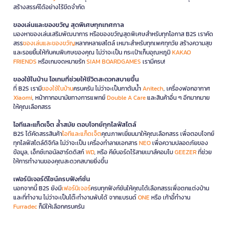
สร้างสรรค์ได้อย่างไร้ขีดจำกัด
ของเล่นและของขวัญ สุดพิเศษทุกเทศกาล
มองหาของเล่นเสริมพัฒนาการ หรือของขวัญสุดพิเศษสำหรับทุกโอกาส B2S เราคัด
สรร
ของเล่นและของขวัญ
หลากหลายสไตล์ เหมาะสำหรับทุกเพศทุกวัย สร้างความสุข
และรอยยิ้มให้กับคนพิเศษของคุณ ไม่ว่าจะเป็น กระเป๋าเก็บอุณหภูมิ
KAKAO
FRIENDS
หรือเกมจดหมายรัก
SIAM BOARDGAMES
เรามีครบ!
ของใช้ในบ้าน ไอเทมที่ช่วยให้ชีวิตสะดวกสบายขึ้น
ที่ B2S เรามี
ของใช้ในบ้าน
ครบครัน ไม่ว่าจะเป็นกาต้มน้ำ
Anitech
, เครื่องฟอกอากาศ
Xiaomi
, หน้ากากอนามัยทางการแพทย์
Double A Care
และสินค้าอื่น ๆ อีกมากมาย
ให้คุณเลือกสรร
ไอทีและแก็ดเจ็ต ล้ำสมัย ตอบโจทย์ทุกไลฟ์สไตล์
B2S ได้คัดสรรสินค้า
ไอทีและแก็ดเจ็ต
คุณภาพเยี่ยมมาให้คุณเลือกสรร เพื่อตอบโจทย์
ทุกไลฟ์สไตล์ดิจิทัล ไม่ว่าจะเป็น เครื่องทำลายเอกสาร
NEO
เพื่อความปลอดภัยของ
ข้อมูล, เอ็กซ์เทอนัลฮาร์ดดิสก์
WD
, หรือ คีย์บอร์ดไร้สายเมาส์คอมโบ
GEEZER
ที่ช่วย
ให้การทำงานของคุณสะดวกสบายยิ่งขึ้น
เฟอร์นิเจอร์ดีไซน์ครบฟังก์ชั่น
นอกจากนี้ B2S ยังมี
เฟอร์นิเจอร์
ครบทุกฟังก์ชันให้คุณได้เลือกสรรเพื่อตกแต่งบ้าน
และที่ทำงาน ไม่ว่าจะเป็นโต๊ะทำงานพับได้ จากแบรนด์
ONE
หรือ เก้าอี้ทำงาน
Furradec
ก็มีให้เลือกครบครัน