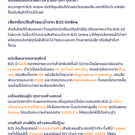
ช้อปออนไลน์ได้ตลอด 24 ชั่วโมง ทุกที่ ทุกเวลา
สะดวกสุดๆ! B2S online เปิดให้คุณช้อปได้ตลอดวันตลอดคืน อยากได้อะไร แค่คลิก
ก็รอรับสินค้าที่บ้านได้เลย!
เลือกช้อปสินค้าแนะนำจาก B2S Online
สำหรับใครที่กำลังมองหา ร้านอุปกรณ์เครื่องเขียนใกล้ฉัน หรืออยากแวะร้าน B2S แต่
ไม่สะดวก วันนี้เราได้รวบรวมสินค้าแนะนำจาก B2S Online มาให้คุณเลือกสรรได้ง่ายๆ
พร้อมตอบโจทย์ทุกไลฟ์สไตล์ ไม่ว่าคุณจะมองหา ร้านขายหนังสือ หรือสินค้าอื่นๆ
ก็ตาม
หนังสือหลากหลายสไตล์
B2S มี
หนังสือ
หลากหลายแนวจากสำนักพิมพ์ชั้นนำ ไม่ว่าจะเป็นนิยายยอดนิยมอย่าง
Lavender
, ตำราเรียนเข้มข้นของ
ดร. ศุภวัฒน์ พุกเจริญ
, นิตยสารอัปเดตจาก
เพ็ญ
บุญ
, หนังสือเด็กจาก
MIS
หนังสือจิตวิทยาจาก
Mugunghwa Publishing
, หนังสือ
พัฒนาตนเองจาก
KOOB
และวรรณกรรมจาก
Nanmeebooks
ทั้งหมดนี้สามารถซื้อ
ออนไลน์ได้อย่างง่ายดายเพียงคลิกเดียว
เครื่องเขียนคู่ใจ ทุกการสร้างสรรค์
มองหาปากกาดีๆ ดินสอหลากหลาย หรืออุปกรณ์สำนักงานครบครัน B2S มี
เครื่อง
เขียนและอุปกรณ์สำนักงาน
ให้เลือกมากมาย ตั้งแต่ปากกาลูกลื่น
Parker
ชุดดินสอกด
Rotring
ไปจนถึงกระดาษถ่ายเอกสาร
DOUBLE A
ให้คุณเลือกใช้ได้อย่างจุใจ
งานศิลป์ งานฝีมือ สร้างสรรค์ไม่รู้จบ
B2S จัดเต็มอุปกรณ์
ศิลปะและงานฝีมือ
สำหรับคนสร้างสรรค์ตัวจริง ทั้งสีไม้
Colleen
,
ขาตั้งไม้บนโต๊ะ
Pyramid
และอุปกรณ์ DIY ต่างๆ จาก
MONT MARTE
ให้คุณ