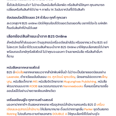
ซื้อไปแล้วไม่ตรงใจ? ไม่ว่าจะเป็นหนังสือที่เลือกผิด หรือสินค้ามีปัญหา คุณสามารถ
เปลี่ยนหรือคืนสินค้าได้ง่าย ๆ ภายใน 14 วันนับจากวันที่ได้รับสินค้า
ช้อปออนไลน์ได้ตลอด 24 ชั่วโมง ทุกที่ ทุกเวลา
สะดวกสุดๆ! B2S online เปิดให้คุณช้อปได้ตลอดวันตลอดคืน อยากได้อะไร แค่คลิก
ก็รอรับสินค้าที่บ้านได้เลย!
เลือกช้อปสินค้าแนะนำจาก B2S Online
สำหรับใครที่กำลังมองหา ร้านอุปกรณ์เครื่องเขียนใกล้ฉัน หรืออยากแวะร้าน B2S แต่
ไม่สะดวก วันนี้เราได้รวบรวมสินค้าแนะนำจาก B2S Online มาให้คุณเลือกสรรได้ง่ายๆ
พร้อมตอบโจทย์ทุกไลฟ์สไตล์ ไม่ว่าคุณจะมองหา ร้านขายหนังสือ หรือสินค้าอื่นๆ
ก็ตาม
หนังสือหลากหลายสไตล์
B2S มี
หนังสือ
หลากหลายแนวจากสำนักพิมพ์ชั้นนำ ไม่ว่าจะเป็นนิยายยอดนิยมอย่าง
Lavender
, ตำราเรียนเข้มข้นของ
ดร. ศุภวัฒน์ พุกเจริญ
, นิตยสารอัปเดตจาก
เพ็ญ
บุญ
, หนังสือเด็กจาก
MIS
หนังสือจิตวิทยาจาก
Mugunghwa Publishing
, หนังสือ
พัฒนาตนเองจาก
KOOB
และวรรณกรรมจาก
Nanmeebooks
ทั้งหมดนี้สามารถซื้อ
ออนไลน์ได้อย่างง่ายดายเพียงคลิกเดียว
เครื่องเขียนคู่ใจ ทุกการสร้างสรรค์
มองหาปากกาดีๆ ดินสอหลากหลาย หรืออุปกรณ์สำนักงานครบครัน B2S มี
เครื่อง
เขียนและอุปกรณ์สำนักงาน
ให้เลือกมากมาย ตั้งแต่ปากกาลูกลื่น
Parker
ชุดดินสอกด
Rotring
ไปจนถึงกระดาษถ่ายเอกสาร
DOUBLE A
ให้คุณเลือกใช้ได้อย่างจุใจ