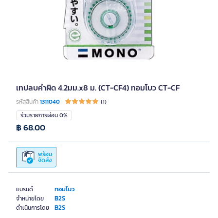
เทปลบคำผิด 4.2มม.x8 ม. (CT-CF4) ทอมโบว CT-CF
รหัสสินค้า
1311040
(1)
ร่วมรายการผ่อน 0%
฿ 68.00
พร้อม
จัดส่ง
ทอมโบว
แบรนด์
B2S
จำหน่ายโดย
B2S
ดำเนินการโดย