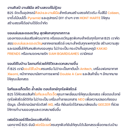
งานศิลป์ งานฝีมือ สร้างสรรค์ไม่รู้จบ
B2S จัดเต็มอุปกรณ์
ศิลปะและงานฝีมือ
สำหรับคนสร้างสรรค์ตัวจริง ทั้งสีไม้
Colleen
,
ขาตั้งไม้บนโต๊ะ
Pyramid
และอุปกรณ์ DIY ต่างๆ จาก
MONT MARTE
ให้คุณ
สร้างสรรค์ได้อย่างไร้ขีดจำกัด
ของเล่นและของขวัญ สุดพิเศษทุกเทศกาล
มองหาของเล่นเสริมพัฒนาการ หรือของขวัญสุดพิเศษสำหรับทุกโอกาส B2S เราคัด
สรร
ของเล่นและของขวัญ
หลากหลายสไตล์ เหมาะสำหรับทุกเพศทุกวัย สร้างความสุข
และรอยยิ้มให้กับคนพิเศษของคุณ ไม่ว่าจะเป็น กระเป๋าเก็บอุณหภูมิ
KAKAO
FRIENDS
หรือเกมจดหมายรัก
SIAM BOARDGAMES
เรามีครบ!
ของใช้ในบ้าน ไอเทมที่ช่วยให้ชีวิตสะดวกสบายขึ้น
ที่ B2S เรามี
ของใช้ในบ้าน
ครบครัน ไม่ว่าจะเป็นกาต้มน้ำ
Anitech
, เครื่องฟอกอากาศ
Xiaomi
, หน้ากากอนามัยทางการแพทย์
Double A Care
และสินค้าอื่น ๆ อีกมากมาย
ให้คุณเลือกสรร
ไอทีและแก็ดเจ็ต ล้ำสมัย ตอบโจทย์ทุกไลฟ์สไตล์
B2S ได้คัดสรรสินค้า
ไอทีและแก็ดเจ็ต
คุณภาพเยี่ยมมาให้คุณเลือกสรร เพื่อตอบโจทย์
ทุกไลฟ์สไตล์ดิจิทัล ไม่ว่าจะเป็น เครื่องทำลายเอกสาร
NEO
เพื่อความปลอดภัยของ
ข้อมูล, เอ็กซ์เทอนัลฮาร์ดดิสก์
WD
, หรือ คีย์บอร์ดไร้สายเมาส์คอมโบ
GEEZER
ที่ช่วย
ให้การทำงานของคุณสะดวกสบายยิ่งขึ้น
เฟอร์นิเจอร์ดีไซน์ครบฟังก์ชั่น
นอกจากนี้ B2S ยังมี
เฟอร์นิเจอร์
ครบทุกฟังก์ชันให้คุณได้เลือกสรรเพื่อตกแต่งบ้าน