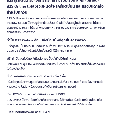
B2S ธุรกิจในเครือ เซ็นทรัล รีเทล คอร์ปอเรชั่น จำกัด (มหาชน)
B2S Online แหล่งรวมหนังสือ เครื่องเขียน และแรงบันดาลใจ
สำหรับทุกวัย
B2S Online คือร้านหนังสือและเครื่องเขียนออนไลน์ที่ครบครัน ตอบโจทย์คนรักการ
อ่านและงานเขียน ให้คุณรู้สึกเหมือนมีร้านหนังสือใกล้ฉันอยู่ในมือ ช้อปง่าย ไม่ต้อง
ออกจากบ้าน เพราะ b2s มีทั้งหนังสือหลากหลายแนวและเครื่องเขียนคุณภาพ พร้อม
สิทธิพิเศษที่ไม่ควรพลาด!
ทำไม B2S Online คือแหล่งช้อปปิ้งที่คุณไม่ควรพลาด
ไม่ว่าคุณจะเป็นนักเรียน นักศึกษา คนทำงาน B2S พร้อมให้คุณเลือกสินค้าคุณภาพได้
ตลอด 24 ชั่วโมง พร้อมโปรโมชั่นและสิทธิพิเศษมากมาย
ฟรี! ค่าจัดส่งทั่วไทย *เมื่อสั่งครบขั้นต่ำที่บริษัทกำหนด
ช้อปเพลินเกินคุ้ม! เพียงมียอดสั่งซื้อสินค้าขั้นต่ำที่บริษัทกำหนด รับสิทธิ์ส่งฟรีถึงบ้าน
ไม่ต้องจ่ายเพิ่ม
มั่นใจ หนังสือถึงมือปลอดภัย ด้วยบับเบิ้ล 3 ชั้น
หนังสือทุกเล่มจากบีทูเอสห่อด้วยบับเบิ้ลหนาแน่นถึง 3 ชั้น หมดกังวลเรื่องความเสีย
หายระหว่างจัดส่ง พร้อมส่งตรงถึงมือคุณในสภาพสมบูรณ์
ช้อป B2S Online การันตีสินค้าของแท้ 100%
B2S Online ให้คุณเลือกซื้อสินค้าหลากหลาย ไม่ว่าจะเป็นหนังสือ เครื่องเขียน หรือ
อื่นๆ อีกมากมายได้อย่างมั่นใจ ด้วยการการันตีสินค้าของแท้ 100% ทุกชิ้น
เปลี่ยน/คืนสินค้าง่าย ภายใน 14 วัน