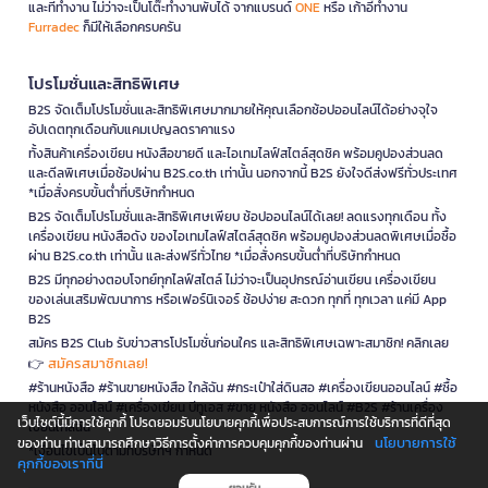
และที่ทำงาน ไม่ว่าจะเป็นโต๊ะทำงานพับได้ จากแบรนด์
ONE
หรือ เก้าอี้ทำงาน
Furradec
ก็มีให้เลือกครบครัน
โปรโมชั่นและสิทธิพิเศษ
B2S จัดเต็มโปรโมชั่นและสิทธิพิเศษมากมายให้คุณเลือกช้อปออนไลน์ได้อย่างจุใจ
อัปเดตทุกเดือนกับแคมเปญลดราคาแรง
ทั้งสินค้าเครื่องเขียน หนังสือขายดี และไอเทมไลฟ์สไตล์สุดชิค พร้อมคูปองส่วนลด
และดีลพิเศษเมื่อช้อปผ่าน B2S.co.th เท่านั้น นอกจากนี้ B2S ยังใจดีส่งฟรีทั่วประเทศ
*เมื่อสั่งครบขั้นต่ำที่บริษัทกำหนด
B2S จัดเต็มโปรโมชั่นและสิทธิพิเศษเพียบ ช้อปออนไลน์ได้เลย! ลดแรงทุกเดือน ทั้ง
เครื่องเขียน หนังสือดัง ของไอเทมไลฟ์สไตล์สุดชิค พร้อมคูปองส่วนลดพิเศษเมื่อซื้อ
ผ่าน B2S.co.th เท่านั้น และส่งฟรีทั่วไทย *เมื่อสั่งครบขั้นต่ำที่บริษัทกำหนด
B2S มีทุกอย่างตอบโจทย์ทุกไลฟ์สไตล์ ไม่ว่าจะเป็นอุปกรณ์อ่านเขียน เครื่องเขียน
ของเล่นเสริมพัฒนาการ หรือเฟอร์นิเจอร์ ช้อปง่าย สะดวก ทุกที่ ทุกเวลา แค่มี App
B2S
สมัคร B2S Club รับข่าวสารโปรโมชั่นก่อนใคร และสิทธิพิเศษเฉพาะสมาชิก! คลิกเลย
สมัครสมาชิกเลย!
👉
#ร้านหนังสือ #ร้านขายหนังสือ ใกล้ฉัน #กระเป๋าใส่ดินสอ #เครื่องเขียนออนไลน์ #ซื้อ
หนังสือ ออนไลน์ #เครื่องเขียน บีทูเอส #ขาย หนังสือ ออนไลน์ #B2S #ร้านเครื่อง
เว็บไซต์นี้มีการใช้คุกกี้ โปรดยอมรับนโยบายคุกกี้เพื่อประสบการณ์การใช้บริการที่ดีที่สุด
เขียนใกล้ฉัน
นโยบายการใช้
ของท่าน ท่านสามารถศึกษาวิธีการตั้งค่าการควบคุมคุกกี้ของท่านผ่าน
*เงื่อนไขเป็นไปตามที่บริษัทฯ กำหนด
คุกกี้ของเราที่นี่