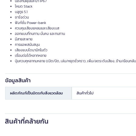
ป้องกันฝุ่นและน้ำ IP67
โหมด Stack
บลูทูธ 5.1
ชาร์จด่วน
ฟังก์ชั่น Power-bank
ควบคุมเสียงแหลมและเสียงเบส
ออกแบบที่ทนทาน มั่นคง และทนทาน
มีสายสะพาย
การแอพสนับสนุน
เสียงแบบไดนามิกในตัว
เชื่อมต่อได้หลากหลาย
ปุ่มควบคุหลากมหลาย (เปิด/ปิด, เล่น/หยุดชั่วคราว, เพิ่ม/ลดระดับเสียง, ข้าม/ย้อนกลับ
ข้อมูลสินค้า
ผลิตภัณฑ์เป็นมิตรกับสิ่งแวดล้อม
สินค้าทั่วไป
สินค้าที่คล้ายกัน