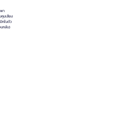
กพา
บคุมเสียง
มิกในตัว
อนกลับ)