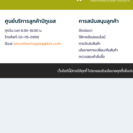
เลือกช้อปได้อย่างมั่นใจ​
ศูนย์บริการลูกค้าบีทูเอส
การสนับสนุนลูกค้า
ทุกวัน เวลา 8.30-18.00 น.
ติดต่อเรา
โทรศัพท์: 02-115-0999
วิธีการช้อปออนไลน์
อีเมล:
b2sonlineshopping@b2s.co.th
การจัดส่งสินค้า
นโยบายการเปลี่ยน/คืนสินค้า
ตรวจสอบคำสั่งซื้อ
เว็บไซต์นี้มีการใช้คุกกี้ โปรดยอมรับนโยบายคุกกี้เพื่