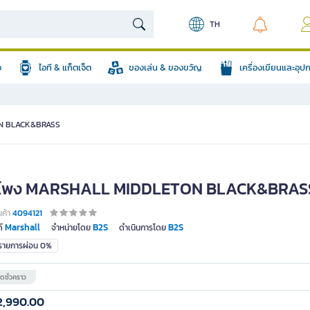
TH
อ
ไอที & แก็ตเจ็ต
ของเล่น & ของขวัญ
เครื่องเขียนและอุ
N BLACK&BRASS
โพง MARSHALL MIDDLETON BLACK&BRAS
นค้า
4094121
Marshall
B2S
B2S
์
จำหน่ายโดย
ดำเนินการโดย
มรายการผ่อน 0%
ดชั่วคราว
2,990.00