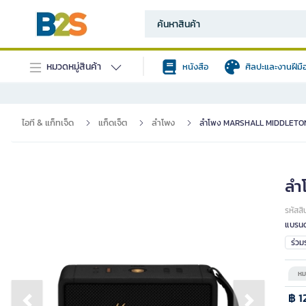
หมวดหมู่สินค้า
หนังสือ
ศิลปะและงานฝีมื
ไอที & แก็ทเจ็ด
แก็ดเจ็ต
ลำโพง
ลำโพง MARSHALL MIDDLETO
ลำ
รหัสสิ
แบรนด
ร่ว
หม
฿ 1