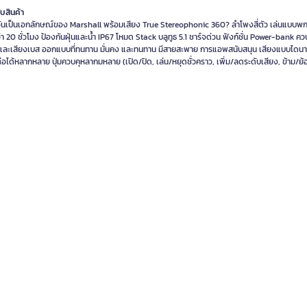
ับสินค้า
อันเป็นเอกลักษณ์ของ Marshall พร้อมเสียง True Stereophonic 360? ลำโพงสี่ตัว เล่นแบบพ
า 20 ชั่วโมง ป้องกันฝุ่นและน้ำ IP67 โหมด Stack บลูทูธ 5.1 ชาร์จด่วน ฟังก์ชั่น Power-bank คว
ละเสียงเบส ออกแบบที่ทนทาน มั่นคง และทนทาน มีสายสะพาย การแอพสนับสนุน เสียงแบบไดนา
ต่อได้หลากหลาย ปุ่มควบคุหลากมหลาย (เปิด/ปิด, เล่น/หยุดชั่วคราว, เพิ่ม/ลดระดับเสียง, ข้าม/ย้