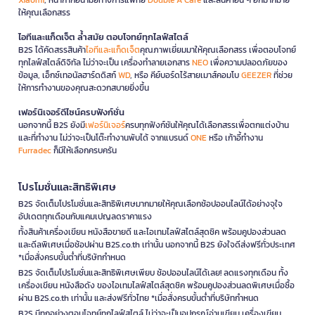
ให้คุณเลือกสรร
ไอทีและแก็ดเจ็ต ล้ำสมัย ตอบโจทย์ทุกไลฟ์สไตล์
B2S ได้คัดสรรสินค้า
ไอทีและแก็ดเจ็ต
คุณภาพเยี่ยมมาให้คุณเลือกสรร เพื่อตอบโจทย์
ทุกไลฟ์สไตล์ดิจิทัล ไม่ว่าจะเป็น เครื่องทำลายเอกสาร
NEO
เพื่อความปลอดภัยของ
ข้อมูล, เอ็กซ์เทอนัลฮาร์ดดิสก์
WD
, หรือ คีย์บอร์ดไร้สายเมาส์คอมโบ
GEEZER
ที่ช่วย
ให้การทำงานของคุณสะดวกสบายยิ่งขึ้น
เฟอร์นิเจอร์ดีไซน์ครบฟังก์ชั่น
นอกจากนี้ B2S ยังมี
เฟอร์นิเจอร์
ครบทุกฟังก์ชันให้คุณได้เลือกสรรเพื่อตกแต่งบ้าน
และที่ทำงาน ไม่ว่าจะเป็นโต๊ะทำงานพับได้ จากแบรนด์
ONE
หรือ เก้าอี้ทำงาน
Furradec
ก็มีให้เลือกครบครัน
โปรโมชั่นและสิทธิพิเศษ
B2S จัดเต็มโปรโมชั่นและสิทธิพิเศษมากมายให้คุณเลือกช้อปออนไลน์ได้อย่างจุใจ
อัปเดตทุกเดือนกับแคมเปญลดราคาแรง
ทั้งสินค้าเครื่องเขียน หนังสือขายดี และไอเทมไลฟ์สไตล์สุดชิค พร้อมคูปองส่วนลด
และดีลพิเศษเมื่อช้อปผ่าน B2S.co.th เท่านั้น นอกจากนี้ B2S ยังใจดีส่งฟรีทั่วประเทศ
*เมื่อสั่งครบขั้นต่ำที่บริษัทกำหนด
B2S จัดเต็มโปรโมชั่นและสิทธิพิเศษเพียบ ช้อปออนไลน์ได้เลย! ลดแรงทุกเดือน ทั้ง
เครื่องเขียน หนังสือดัง ของไอเทมไลฟ์สไตล์สุดชิค พร้อมคูปองส่วนลดพิเศษเมื่อซื้อ
ผ่าน B2S.co.th เท่านั้น และส่งฟรีทั่วไทย *เมื่อสั่งครบขั้นต่ำที่บริษัทกำหนด
B2S มีทุกอย่างตอบโจทย์ทุกไลฟ์สไตล์ ไม่ว่าจะเป็นอุปกรณ์อ่านเขียน เครื่องเขียน