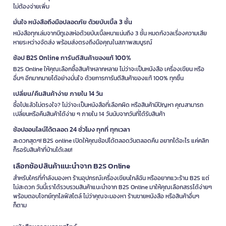
ไม่ต้องจ่ายเพิ่ม
มั่นใจ หนังสือถึงมือปลอดภัย ด้วยบับเบิ้ล 3 ชั้น
หนังสือทุกเล่มจากบีทูเอสห่อด้วยบับเบิ้ลหนาแน่นถึง 3 ชั้น หมดกังวลเรื่องความเสีย
หายระหว่างจัดส่ง พร้อมส่งตรงถึงมือคุณในสภาพสมบูรณ์
ช้อป B2S Online การันตีสินค้าของแท้ 100%
B2S Online ให้คุณเลือกซื้อสินค้าหลากหลาย ไม่ว่าจะเป็นหนังสือ เครื่องเขียน หรือ
อื่นๆ อีกมากมายได้อย่างมั่นใจ ด้วยการการันตีสินค้าของแท้ 100% ทุกชิ้น
เปลี่ยน/คืนสินค้าง่าย ภายใน 14 วัน
ซื้อไปแล้วไม่ตรงใจ? ไม่ว่าจะเป็นหนังสือที่เลือกผิด หรือสินค้ามีปัญหา คุณสามารถ
เปลี่ยนหรือคืนสินค้าได้ง่าย ๆ ภายใน 14 วันนับจากวันที่ได้รับสินค้า
ช้อปออนไลน์ได้ตลอด 24 ชั่วโมง ทุกที่ ทุกเวลา
สะดวกสุดๆ! B2S online เปิดให้คุณช้อปได้ตลอดวันตลอดคืน อยากได้อะไร แค่คลิก
ก็รอรับสินค้าที่บ้านได้เลย!
เลือกช้อปสินค้าแนะนำจาก B2S Online
สำหรับใครที่กำลังมองหา ร้านอุปกรณ์เครื่องเขียนใกล้ฉัน หรืออยากแวะร้าน B2S แต่
ไม่สะดวก วันนี้เราได้รวบรวมสินค้าแนะนำจาก B2S Online มาให้คุณเลือกสรรได้ง่ายๆ
พร้อมตอบโจทย์ทุกไลฟ์สไตล์ ไม่ว่าคุณจะมองหา ร้านขายหนังสือ หรือสินค้าอื่นๆ
ก็ตาม