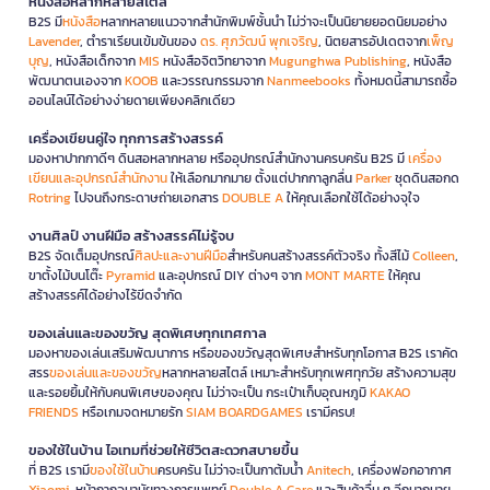
หนังสือหลากหลายสไตล์
B2S มี
หนังสือ
หลากหลายแนวจากสำนักพิมพ์ชั้นนำ ไม่ว่าจะเป็นนิยายยอดนิยมอย่าง
Lavender
, ตำราเรียนเข้มข้นของ
ดร. ศุภวัฒน์ พุกเจริญ
, นิตยสารอัปเดตจาก
เพ็ญ
บุญ
, หนังสือเด็กจาก
MIS
หนังสือจิตวิทยาจาก
Mugunghwa Publishing
, หนังสือ
พัฒนาตนเองจาก
KOOB
และวรรณกรรมจาก
Nanmeebooks
ทั้งหมดนี้สามารถซื้อ
ออนไลน์ได้อย่างง่ายดายเพียงคลิกเดียว
เครื่องเขียนคู่ใจ ทุกการสร้างสรรค์
มองหาปากกาดีๆ ดินสอหลากหลาย หรืออุปกรณ์สำนักงานครบครัน B2S มี
เครื่อง
เขียนและอุปกรณ์สำนักงาน
ให้เลือกมากมาย ตั้งแต่ปากกาลูกลื่น
Parker
ชุดดินสอกด
Rotring
ไปจนถึงกระดาษถ่ายเอกสาร
DOUBLE A
ให้คุณเลือกใช้ได้อย่างจุใจ
งานศิลป์ งานฝีมือ สร้างสรรค์ไม่รู้จบ
B2S จัดเต็มอุปกรณ์
ศิลปะและงานฝีมือ
สำหรับคนสร้างสรรค์ตัวจริง ทั้งสีไม้
Colleen
,
ขาตั้งไม้บนโต๊ะ
Pyramid
และอุปกรณ์ DIY ต่างๆ จาก
MONT MARTE
ให้คุณ
สร้างสรรค์ได้อย่างไร้ขีดจำกัด
ของเล่นและของขวัญ สุดพิเศษทุกเทศกาล
มองหาของเล่นเสริมพัฒนาการ หรือของขวัญสุดพิเศษสำหรับทุกโอกาส B2S เราคัด
สรร
ของเล่นและของขวัญ
หลากหลายสไตล์ เหมาะสำหรับทุกเพศทุกวัย สร้างความสุข
และรอยยิ้มให้กับคนพิเศษของคุณ ไม่ว่าจะเป็น กระเป๋าเก็บอุณหภูมิ
KAKAO
FRIENDS
หรือเกมจดหมายรัก
SIAM BOARDGAMES
เรามีครบ!
ของใช้ในบ้าน ไอเทมที่ช่วยให้ชีวิตสะดวกสบายขึ้น
ที่ B2S เรามี
ของใช้ในบ้าน
ครบครัน ไม่ว่าจะเป็นกาต้มน้ำ
Anitech
, เครื่องฟอกอากาศ
Xiaomi
, หน้ากากอนามัยทางการแพทย์
Double A Care
และสินค้าอื่น ๆ อีกมากมาย