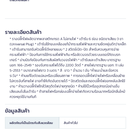
เกี่ยวกับสินค้า
รายละเอียดสินค้า
* รางปลั๊กไฟผลิตจากพลาสติกเกรด A ไม่ลามไฟ * เต้ารับ 6 ช่อง ชนิดขาเสียบ 3 ขา
(Universal Plug) * เต้ารับใช้ทองเหลืองแท้นำกระแสไฟฟ้าและความยืดหยุ่นดีกว่าเหล็ก
* เต้ารับสามารถรับหัวปลั๊กได้หลายแบบ * 2 สวิตช์เปิด-ปิด สำหรับควบคุมการจ่าย
กระแสไฟฟ้า * ป้องกันการใช้กระแสไฟฟ้าเกิน หรือลัดวงจรด้วยระบบเซอร์กิตเบรก
เกอร์ * ม่านนิรภัยป้องกันการสัมผัสกับวงจรไฟฟ้า * เต้ารับและเต้าเสียบ มาตรฐาน
มอก. 166-2549 * รองรับกระแสไฟได้ถึง 2200 วัตต์ * สายไฟมาตรฐาน มอก. 11 เล่ม
5-2553 * ขนาดสายไฟยาว 3 เมตร * สี : ขาว * จำนวน 1 อัน *คำแนะนำและข้อควร
ระวัง* * ห้ามแก้ไขดัดแปลงหรือเปลี่ยนสภาพ * การถอดปลั๊กไฟจ่ายไฟหรือเคลื่อนย้าย
ไม่ควรจับที่สายไฟ อาจทำให้เกิดอันตรายได้ * ปิดสวิตช์และถอดปลั๊กไฟออกหลังเลิกใช้
งาน * ห้ามวางปลั๊กไฟใกล้วัสดุติดไฟง่ายทุกชนิด * ห้ามใช้นิ้วหรืออุปกรณ์อย่างอื่น
เสียบลงไปในเต้ารับ * ถ้าสายไฟหรือกล่องปลั๊กจ่ายไฟเกิดความร้อนมากหรือมีกลิ่นไหม้
ควรหยุดใช้งานทันที
ข้อมูลสินค้า
ผลิตภัณฑ์เป็นมิตรกับสิ่งแวดล้อม
สินค้าทั่วไป