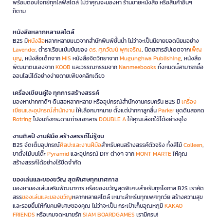
พร้อมตอบโจทย์ทุกไลฟ์สไตล์ ไม่ว่าคุณจะมองหา ร้านขายหนังสือ หรือสินค้าอื่นๆ
ก็ตาม
หนังสือหลากหลายสไตล์
B2S มี
หนังสือ
หลากหลายแนวจากสำนักพิมพ์ชั้นนำ ไม่ว่าจะเป็นนิยายยอดนิยมอย่าง
Lavender
, ตำราเรียนเข้มข้นของ
ดร. ศุภวัฒน์ พุกเจริญ
, นิตยสารอัปเดตจาก
เพ็ญ
บุญ
, หนังสือเด็กจาก
MIS
หนังสือจิตวิทยาจาก
Mugunghwa Publishing
, หนังสือ
พัฒนาตนเองจาก
KOOB
และวรรณกรรมจาก
Nanmeebooks
ทั้งหมดนี้สามารถซื้อ
ออนไลน์ได้อย่างง่ายดายเพียงคลิกเดียว
เครื่องเขียนคู่ใจ ทุกการสร้างสรรค์
มองหาปากกาดีๆ ดินสอหลากหลาย หรืออุปกรณ์สำนักงานครบครัน B2S มี
เครื่อง
เขียนและอุปกรณ์สำนักงาน
ให้เลือกมากมาย ตั้งแต่ปากกาลูกลื่น
Parker
ชุดดินสอกด
Rotring
ไปจนถึงกระดาษถ่ายเอกสาร
DOUBLE A
ให้คุณเลือกใช้ได้อย่างจุใจ
งานศิลป์ งานฝีมือ สร้างสรรค์ไม่รู้จบ
B2S จัดเต็มอุปกรณ์
ศิลปะและงานฝีมือ
สำหรับคนสร้างสรรค์ตัวจริง ทั้งสีไม้
Colleen
,
ขาตั้งไม้บนโต๊ะ
Pyramid
และอุปกรณ์ DIY ต่างๆ จาก
MONT MARTE
ให้คุณ
สร้างสรรค์ได้อย่างไร้ขีดจำกัด
ของเล่นและของขวัญ สุดพิเศษทุกเทศกาล
มองหาของเล่นเสริมพัฒนาการ หรือของขวัญสุดพิเศษสำหรับทุกโอกาส B2S เราคัด
สรร
ของเล่นและของขวัญ
หลากหลายสไตล์ เหมาะสำหรับทุกเพศทุกวัย สร้างความสุข
และรอยยิ้มให้กับคนพิเศษของคุณ ไม่ว่าจะเป็น กระเป๋าเก็บอุณหภูมิ
KAKAO
FRIENDS
หรือเกมจดหมายรัก
SIAM BOARDGAMES
เรามีครบ!