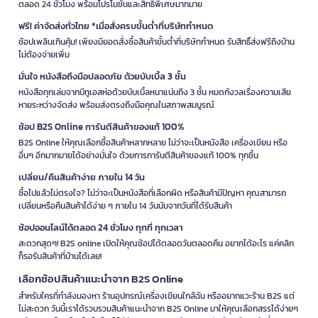
ตลอด 24 ชั่วโมง พร้อมโปรโมชั่นและสิทธิพิเศษมากมาย
ฟรี! ค่าจัดส่งทั่วไทย *เมื่อสั่งครบขั้นต่ำที่บริษัทกำหนด
ช้อปเพลินเกินคุ้ม! เพียงมียอดสั่งซื้อสินค้าขั้นต่ำที่บริษัทกำหนด รับสิทธิ์ส่งฟรีถึงบ้าน
ไม่ต้องจ่ายเพิ่ม
มั่นใจ หนังสือถึงมือปลอดภัย ด้วยบับเบิ้ล 3 ชั้น
หนังสือทุกเล่มจากบีทูเอสห่อด้วยบับเบิ้ลหนาแน่นถึง 3 ชั้น หมดกังวลเรื่องความเสีย
หายระหว่างจัดส่ง พร้อมส่งตรงถึงมือคุณในสภาพสมบูรณ์
ช้อป B2S Online การันตีสินค้าของแท้ 100%
B2S Online ให้คุณเลือกซื้อสินค้าหลากหลาย ไม่ว่าจะเป็นหนังสือ เครื่องเขียน หรือ
อื่นๆ อีกมากมายได้อย่างมั่นใจ ด้วยการการันตีสินค้าของแท้ 100% ทุกชิ้น
เปลี่ยน/คืนสินค้าง่าย ภายใน 14 วัน
ซื้อไปแล้วไม่ตรงใจ? ไม่ว่าจะเป็นหนังสือที่เลือกผิด หรือสินค้ามีปัญหา คุณสามารถ
เปลี่ยนหรือคืนสินค้าได้ง่าย ๆ ภายใน 14 วันนับจากวันที่ได้รับสินค้า
ช้อปออนไลน์ได้ตลอด 24 ชั่วโมง ทุกที่ ทุกเวลา
สะดวกสุดๆ! B2S online เปิดให้คุณช้อปได้ตลอดวันตลอดคืน อยากได้อะไร แค่คลิก
ก็รอรับสินค้าที่บ้านได้เลย!
เลือกช้อปสินค้าแนะนำจาก B2S Online
สำหรับใครที่กำลังมองหา ร้านอุปกรณ์เครื่องเขียนใกล้ฉัน หรืออยากแวะร้าน B2S แต่
ไม่สะดวก วันนี้เราได้รวบรวมสินค้าแนะนำจาก B2S Online มาให้คุณเลือกสรรได้ง่ายๆ