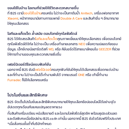
ของใช้ในบ้าน ไอเทมที่ช่วยให้ชีวิตสะดวกสบายขึ้น
ที่ B2S เรามี
ของใช้ในบ้าน
ครบครัน ไม่ว่าจะเป็นกาต้มน้ำ
Anitech
, เครื่องฟอกอากาศ
Xiaomi
, หน้ากากอนามัยทางการแพทย์
Double A Care
และสินค้าอื่น ๆ อีกมากมาย
ให้คุณเลือกสรร
ไอทีและแก็ดเจ็ต ล้ำสมัย ตอบโจทย์ทุกไลฟ์สไตล์
B2S ได้คัดสรรสินค้า
ไอทีและแก็ดเจ็ต
คุณภาพเยี่ยมมาให้คุณเลือกสรร เพื่อตอบโจทย์
ทุกไลฟ์สไตล์ดิจิทัล ไม่ว่าจะเป็น เครื่องทำลายเอกสาร
NEO
เพื่อความปลอดภัยของ
ข้อมูล, เอ็กซ์เทอนัลฮาร์ดดิสก์
WD
, หรือ คีย์บอร์ดไร้สายเมาส์คอมโบ
GEEZER
ที่ช่วย
ให้การทำงานของคุณสะดวกสบายยิ่งขึ้น
เฟอร์นิเจอร์ดีไซน์ครบฟังก์ชั่น
นอกจากนี้ B2S ยังมี
เฟอร์นิเจอร์
ครบทุกฟังก์ชันให้คุณได้เลือกสรรเพื่อตกแต่งบ้าน
และที่ทำงาน ไม่ว่าจะเป็นโต๊ะทำงานพับได้ จากแบรนด์
ONE
หรือ เก้าอี้ทำงาน
Furradec
ก็มีให้เลือกครบครัน
โปรโมชั่นและสิทธิพิเศษ
B2S จัดเต็มโปรโมชั่นและสิทธิพิเศษมากมายให้คุณเลือกช้อปออนไลน์ได้อย่างจุใจ
อัปเดตทุกเดือนกับแคมเปญลดราคาแรง
ทั้งสินค้าเครื่องเขียน หนังสือขายดี และไอเทมไลฟ์สไตล์สุดชิค พร้อมคูปองส่วนลด
และดีลพิเศษเมื่อช้อปผ่าน B2S.co.th เท่านั้น นอกจากนี้ B2S ยังใจดีส่งฟรีทั่วประเทศ
*เมื่อสั่งครบขั้นต่ำที่บริษัทกำหนด