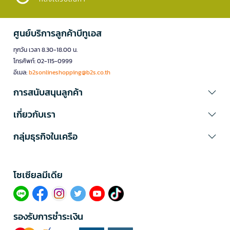
ศูนย์บริการลูกค้าบีทูเอส
ทุกวัน เวลา 8.30-18.00 น.
โทรศัพท์: 02-115-0999
อีเมล:
b2sonlineshopping@b2s.co.th
การสนับสนุนลูกค้า
เกี่ยวกับเรา
กลุ่มธุรกิจในเครือ
โซเซียลมีเดีย​
รองรับการชำระเงิน