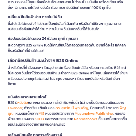
B2S Online ให้คุณเลือกซื้อสินค้าหลากหลาย ไม่ว่าจะเป็นหนังสือ เครื่องเขียน หรือ
อื่นๆ อีกมากมายได้อย่างมั่นใจ ด้วยการการันตีสินค้าของแท้ 100% ทุกชิ้น
เปลี่ยน/คืนสินค้าง่าย ภายใน 14 วัน
ซื้อไปแล้วไม่ตรงใจ? ไม่ว่าจะเป็นหนังสือที่เลือกผิด หรือสินค้ามีปัญหา คุณสามารถ
เปลี่ยนหรือคืนสินค้าได้ง่าย ๆ ภายใน 14 วันนับจากวันที่ได้รับสินค้า
ช้อปออนไลน์ได้ตลอด 24 ชั่วโมง ทุกที่ ทุกเวลา
สะดวกสุดๆ! B2S online เปิดให้คุณช้อปได้ตลอดวันตลอดคืน อยากได้อะไร แค่คลิก
ก็รอรับสินค้าที่บ้านได้เลย!
เลือกช้อปสินค้าแนะนำจาก B2S Online
สำหรับใครที่กำลังมองหา ร้านอุปกรณ์เครื่องเขียนใกล้ฉัน หรืออยากแวะร้าน B2S แต่
ไม่สะดวก วันนี้เราได้รวบรวมสินค้าแนะนำจาก B2S Online มาให้คุณเลือกสรรได้ง่ายๆ
พร้อมตอบโจทย์ทุกไลฟ์สไตล์ ไม่ว่าคุณจะมองหา ร้านขายหนังสือ หรือสินค้าอื่นๆ
ก็ตาม
หนังสือหลากหลายสไตล์
B2S มี
หนังสือ
หลากหลายแนวจากสำนักพิมพ์ชั้นนำ ไม่ว่าจะเป็นนิยายยอดนิยมอย่าง
Lavender
, ตำราเรียนเข้มข้นของ
ดร. ศุภวัฒน์ พุกเจริญ
, นิตยสารอัปเดตจาก
เพ็ญ
บุญ
, หนังสือเด็กจาก
MIS
หนังสือจิตวิทยาจาก
Mugunghwa Publishing
, หนังสือ
พัฒนาตนเองจาก
KOOB
และวรรณกรรมจาก
Nanmeebooks
ทั้งหมดนี้สามารถซื้อ
ออนไลน์ได้อย่างง่ายดายเพียงคลิกเดียว
เครื่องเขียนคู่ใจ ทุกการสร้างสรรค์