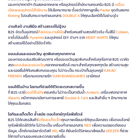
มองหาปากกาดีๆ ดินสอหลากหลาย หรืออุปกรณ์สำนักงานครบครัน B2S มี
เครื่อง
เขียนและอุปกรณ์สำนักงาน
ให้เลือกมากมาย ตั้งแต่ปากกาลูกลื่น
Parker
ชุดดินสอกด
Rotring
ไปจนถึงกระดาษถ่ายเอกสาร
DOUBLE A
ให้คุณเลือกใช้ได้อย่างจุใจ
งานศิลป์ งานฝีมือ สร้างสรรค์ไม่รู้จบ
B2S จัดเต็มอุปกรณ์
ศิลปะและงานฝีมือ
สำหรับคนสร้างสรรค์ตัวจริง ทั้งสีไม้
Colleen
,
ขาตั้งไม้บนโต๊ะ
Pyramid
และอุปกรณ์ DIY ต่างๆ จาก
MONT MARTE
ให้คุณ
สร้างสรรค์ได้อย่างไร้ขีดจำกัด
ของเล่นและของขวัญ สุดพิเศษทุกเทศกาล
มองหาของเล่นเสริมพัฒนาการ หรือของขวัญสุดพิเศษสำหรับทุกโอกาส B2S เราคัด
สรร
ของเล่นและของขวัญ
หลากหลายสไตล์ เหมาะสำหรับทุกเพศทุกวัย สร้างความสุข
และรอยยิ้มให้กับคนพิเศษของคุณ ไม่ว่าจะเป็น กระเป๋าเก็บอุณหภูมิ
KAKAO
FRIENDS
หรือเกมจดหมายรัก
SIAM BOARDGAMES
เรามีครบ!
ของใช้ในบ้าน ไอเทมที่ช่วยให้ชีวิตสะดวกสบายขึ้น
ที่ B2S เรามี
ของใช้ในบ้าน
ครบครัน ไม่ว่าจะเป็นกาต้มน้ำ
Anitech
, เครื่องฟอกอากาศ
Xiaomi
, หน้ากากอนามัยทางการแพทย์
Double A Care
และสินค้าอื่น ๆ อีกมากมาย
ให้คุณเลือกสรร
ไอทีและแก็ดเจ็ต ล้ำสมัย ตอบโจทย์ทุกไลฟ์สไตล์
B2S ได้คัดสรรสินค้า
ไอทีและแก็ดเจ็ต
คุณภาพเยี่ยมมาให้คุณเลือกสรร เพื่อตอบโจทย์
ทุกไลฟ์สไตล์ดิจิทัล ไม่ว่าจะเป็น เครื่องทำลายเอกสาร
NEO
เพื่อความปลอดภัยของ
ข้อมูล, เอ็กซ์เทอนัลฮาร์ดดิสก์
WD
, หรือ คีย์บอร์ดไร้สายเมาส์คอมโบ
GEEZER
ที่ช่วย
ให้การทำงานของคุณสะดวกสบายยิ่งขึ้น