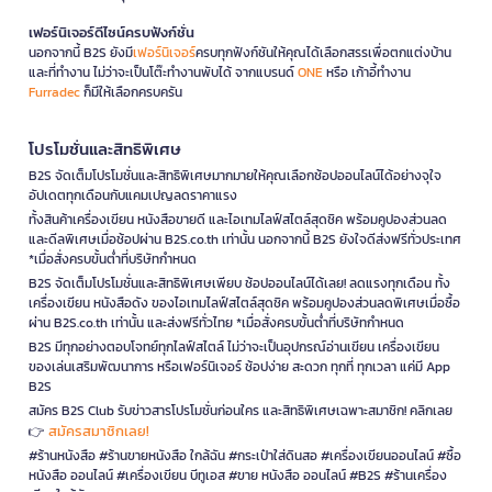
เฟอร์นิเจอร์ดีไซน์ครบฟังก์ชั่น
นอกจากนี้ B2S ยังมี
เฟอร์นิเจอร์
ครบทุกฟังก์ชันให้คุณได้เลือกสรรเพื่อตกแต่งบ้าน
และที่ทำงาน ไม่ว่าจะเป็นโต๊ะทำงานพับได้ จากแบรนด์
ONE
หรือ เก้าอี้ทำงาน
Furradec
ก็มีให้เลือกครบครัน
โปรโมชั่นและสิทธิพิเศษ
B2S จัดเต็มโปรโมชั่นและสิทธิพิเศษมากมายให้คุณเลือกช้อปออนไลน์ได้อย่างจุใจ
อัปเดตทุกเดือนกับแคมเปญลดราคาแรง
ทั้งสินค้าเครื่องเขียน หนังสือขายดี และไอเทมไลฟ์สไตล์สุดชิค พร้อมคูปองส่วนลด
และดีลพิเศษเมื่อช้อปผ่าน B2S.co.th เท่านั้น นอกจากนี้ B2S ยังใจดีส่งฟรีทั่วประเทศ
*เมื่อสั่งครบขั้นต่ำที่บริษัทกำหนด
B2S จัดเต็มโปรโมชั่นและสิทธิพิเศษเพียบ ช้อปออนไลน์ได้เลย! ลดแรงทุกเดือน ทั้ง
เครื่องเขียน หนังสือดัง ของไอเทมไลฟ์สไตล์สุดชิค พร้อมคูปองส่วนลดพิเศษเมื่อซื้อ
ผ่าน B2S.co.th เท่านั้น และส่งฟรีทั่วไทย *เมื่อสั่งครบขั้นต่ำที่บริษัทกำหนด
B2S มีทุกอย่างตอบโจทย์ทุกไลฟ์สไตล์ ไม่ว่าจะเป็นอุปกรณ์อ่านเขียน เครื่องเขียน
ของเล่นเสริมพัฒนาการ หรือเฟอร์นิเจอร์ ช้อปง่าย สะดวก ทุกที่ ทุกเวลา แค่มี App
B2S
สมัคร B2S Club รับข่าวสารโปรโมชั่นก่อนใคร และสิทธิพิเศษเฉพาะสมาชิก! คลิกเลย
สมัครสมาชิกเลย!
👉
#ร้านหนังสือ #ร้านขายหนังสือ ใกล้ฉัน #กระเป๋าใส่ดินสอ #เครื่องเขียนออนไลน์ #ซื้อ
หนังสือ ออนไลน์ #เครื่องเขียน บีทูเอส #ขาย หนังสือ ออนไลน์ #B2S #ร้านเครื่อง