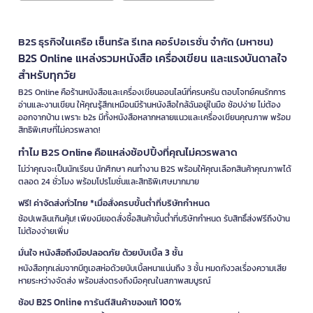
B2S ธุรกิจในเครือ เซ็นทรัล รีเทล คอร์ปอเรชั่น จำกัด (มหาชน)
B2S Online แหล่งรวมหนังสือ เครื่องเขียน และแรงบันดาลใจ
สำหรับทุกวัย
B2S Online คือร้านหนังสือและเครื่องเขียนออนไลน์ที่ครบครัน ตอบโจทย์คนรักการ
อ่านและงานเขียน ให้คุณรู้สึกเหมือนมีร้านหนังสือใกล้ฉันอยู่ในมือ ช้อปง่าย ไม่ต้อง
ออกจากบ้าน เพราะ b2s มีทั้งหนังสือหลากหลายแนวและเครื่องเขียนคุณภาพ พร้อม
สิทธิพิเศษที่ไม่ควรพลาด!
ทำไม B2S Online คือแหล่งช้อปปิ้งที่คุณไม่ควรพลาด
ไม่ว่าคุณจะเป็นนักเรียน นักศึกษา คนทำงาน B2S พร้อมให้คุณเลือกสินค้าคุณภาพได้
ตลอด 24 ชั่วโมง พร้อมโปรโมชั่นและสิทธิพิเศษมากมาย
ฟรี! ค่าจัดส่งทั่วไทย *เมื่อสั่งครบขั้นต่ำที่บริษัทกำหนด
ช้อปเพลินเกินคุ้ม! เพียงมียอดสั่งซื้อสินค้าขั้นต่ำที่บริษัทกำหนด รับสิทธิ์ส่งฟรีถึงบ้าน
ไม่ต้องจ่ายเพิ่ม
มั่นใจ หนังสือถึงมือปลอดภัย ด้วยบับเบิ้ล 3 ชั้น
หนังสือทุกเล่มจากบีทูเอสห่อด้วยบับเบิ้ลหนาแน่นถึง 3 ชั้น หมดกังวลเรื่องความเสีย
หายระหว่างจัดส่ง พร้อมส่งตรงถึงมือคุณในสภาพสมบูรณ์
ช้อป B2S Online การันตีสินค้าของแท้ 100%