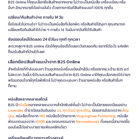
B2S Online ให้คุณเลือกซื้อสินค้าหลากหลาย ไม่ว่าจะเป็นหนังสือ เครื่องเขียน หรือ
อื่นๆ อีกมากมายได้อย่างมั่นใจ ด้วยการการันตีสินค้าของแท้ 100% ทุกชิ้น
เปลี่ยน/คืนสินค้าง่าย ภายใน 14 วัน
ซื้อไปแล้วไม่ตรงใจ? ไม่ว่าจะเป็นหนังสือที่เลือกผิด หรือสินค้ามีปัญหา คุณสามารถ
เปลี่ยนหรือคืนสินค้าได้ง่าย ๆ ภายใน 14 วันนับจากวันที่ได้รับสินค้า
ช้อปออนไลน์ได้ตลอด 24 ชั่วโมง ทุกที่ ทุกเวลา
สะดวกสุดๆ! B2S online เปิดให้คุณช้อปได้ตลอดวันตลอดคืน อยากได้อะไร แค่คลิก
ก็รอรับสินค้าที่บ้านได้เลย!
เลือกช้อปสินค้าแนะนำจาก B2S Online
สำหรับใครที่กำลังมองหา ร้านอุปกรณ์เครื่องเขียนใกล้ฉัน หรืออยากแวะร้าน B2S แต่
ไม่สะดวก วันนี้เราได้รวบรวมสินค้าแนะนำจาก B2S Online มาให้คุณเลือกสรรได้ง่ายๆ
พร้อมตอบโจทย์ทุกไลฟ์สไตล์ ไม่ว่าคุณจะมองหา ร้านขายหนังสือ หรือสินค้าอื่นๆ
ก็ตาม
หนังสือหลากหลายสไตล์
B2S มี
หนังสือ
หลากหลายแนวจากสำนักพิมพ์ชั้นนำ ไม่ว่าจะเป็นนิยายยอดนิยมอย่าง
Lavender
, ตำราเรียนเข้มข้นของ
ดร. ศุภวัฒน์ พุกเจริญ
, นิตยสารอัปเดตจาก
เพ็ญ
บุญ
, หนังสือเด็กจาก
MIS
หนังสือจิตวิทยาจาก
Mugunghwa Publishing
, หนังสือ
พัฒนาตนเองจาก
KOOB
และวรรณกรรมจาก
Nanmeebooks
ทั้งหมดนี้สามารถซื้อ
ออนไลน์ได้อย่างง่ายดายเพียงคลิกเดียว
เครื่องเขียนคู่ใจ ทุกการสร้างสรรค์