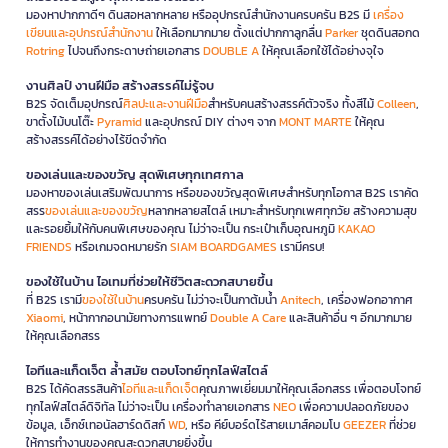
มองหาปากกาดีๆ ดินสอหลากหลาย หรืออุปกรณ์สำนักงานครบครัน B2S มี
เครื่อง
เขียนและอุปกรณ์สำนักงาน
ให้เลือกมากมาย ตั้งแต่ปากกาลูกลื่น
Parker
ชุดดินสอกด
Rotring
ไปจนถึงกระดาษถ่ายเอกสาร
DOUBLE A
ให้คุณเลือกใช้ได้อย่างจุใจ
งานศิลป์ งานฝีมือ สร้างสรรค์ไม่รู้จบ
B2S จัดเต็มอุปกรณ์
ศิลปะและงานฝีมือ
สำหรับคนสร้างสรรค์ตัวจริง ทั้งสีไม้
Colleen
,
ขาตั้งไม้บนโต๊ะ
Pyramid
และอุปกรณ์ DIY ต่างๆ จาก
MONT MARTE
ให้คุณ
สร้างสรรค์ได้อย่างไร้ขีดจำกัด
ของเล่นและของขวัญ สุดพิเศษทุกเทศกาล
มองหาของเล่นเสริมพัฒนาการ หรือของขวัญสุดพิเศษสำหรับทุกโอกาส B2S เราคัด
สรร
ของเล่นและของขวัญ
หลากหลายสไตล์ เหมาะสำหรับทุกเพศทุกวัย สร้างความสุข
และรอยยิ้มให้กับคนพิเศษของคุณ ไม่ว่าจะเป็น กระเป๋าเก็บอุณหภูมิ
KAKAO
FRIENDS
หรือเกมจดหมายรัก
SIAM BOARDGAMES
เรามีครบ!
ของใช้ในบ้าน ไอเทมที่ช่วยให้ชีวิตสะดวกสบายขึ้น
ที่ B2S เรามี
ของใช้ในบ้าน
ครบครัน ไม่ว่าจะเป็นกาต้มน้ำ
Anitech
, เครื่องฟอกอากาศ
Xiaomi
, หน้ากากอนามัยทางการแพทย์
Double A Care
และสินค้าอื่น ๆ อีกมากมาย
ให้คุณเลือกสรร
ไอทีและแก็ดเจ็ต ล้ำสมัย ตอบโจทย์ทุกไลฟ์สไตล์
B2S ได้คัดสรรสินค้า
ไอทีและแก็ดเจ็ต
คุณภาพเยี่ยมมาให้คุณเลือกสรร เพื่อตอบโจทย์
ทุกไลฟ์สไตล์ดิจิทัล ไม่ว่าจะเป็น เครื่องทำลายเอกสาร
NEO
เพื่อความปลอดภัยของ
ข้อมูล, เอ็กซ์เทอนัลฮาร์ดดิสก์
WD
, หรือ คีย์บอร์ดไร้สายเมาส์คอมโบ
GEEZER
ที่ช่วย
ให้การทำงานของคุณสะดวกสบายยิ่งขึ้น