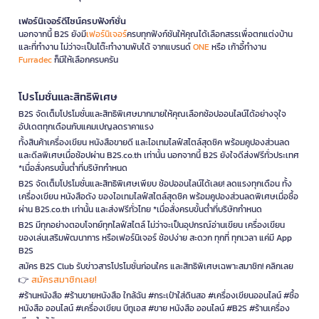
เฟอร์นิเจอร์ดีไซน์ครบฟังก์ชั่น
นอกจากนี้ B2S ยังมี
เฟอร์นิเจอร์
ครบทุกฟังก์ชันให้คุณได้เลือกสรรเพื่อตกแต่งบ้าน
และที่ทำงาน ไม่ว่าจะเป็นโต๊ะทำงานพับได้ จากแบรนด์
ONE
หรือ เก้าอี้ทำงาน
Furradec
ก็มีให้เลือกครบครัน
โปรโมชั่นและสิทธิพิเศษ
B2S จัดเต็มโปรโมชั่นและสิทธิพิเศษมากมายให้คุณเลือกช้อปออนไลน์ได้อย่างจุใจ
อัปเดตทุกเดือนกับแคมเปญลดราคาแรง
ทั้งสินค้าเครื่องเขียน หนังสือขายดี และไอเทมไลฟ์สไตล์สุดชิค พร้อมคูปองส่วนลด
และดีลพิเศษเมื่อช้อปผ่าน B2S.co.th เท่านั้น นอกจากนี้ B2S ยังใจดีส่งฟรีทั่วประเทศ
*เมื่อสั่งครบขั้นต่ำที่บริษัทกำหนด
B2S จัดเต็มโปรโมชั่นและสิทธิพิเศษเพียบ ช้อปออนไลน์ได้เลย! ลดแรงทุกเดือน ทั้ง
เครื่องเขียน หนังสือดัง ของไอเทมไลฟ์สไตล์สุดชิค พร้อมคูปองส่วนลดพิเศษเมื่อซื้อ
ผ่าน B2S.co.th เท่านั้น และส่งฟรีทั่วไทย *เมื่อสั่งครบขั้นต่ำที่บริษัทกำหนด
B2S มีทุกอย่างตอบโจทย์ทุกไลฟ์สไตล์ ไม่ว่าจะเป็นอุปกรณ์อ่านเขียน เครื่องเขียน
ของเล่นเสริมพัฒนาการ หรือเฟอร์นิเจอร์ ช้อปง่าย สะดวก ทุกที่ ทุกเวลา แค่มี App
B2S
สมัคร B2S Club รับข่าวสารโปรโมชั่นก่อนใคร และสิทธิพิเศษเฉพาะสมาชิก! คลิกเลย
สมัครสมาชิกเลย!
👉
#ร้านหนังสือ #ร้านขายหนังสือ ใกล้ฉัน #กระเป๋าใส่ดินสอ #เครื่องเขียนออนไลน์ #ซื้อ
หนังสือ ออนไลน์ #เครื่องเขียน บีทูเอส #ขาย หนังสือ ออนไลน์ #B2S #ร้านเครื่อง