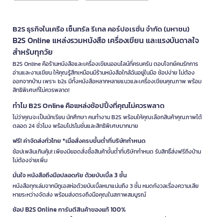
B2S ธุรกิจในเครือ เซ็นทรัล รีเทล คอร์ปอเรชั่น จำกัด (มหาชน)
B2S Online แหล่งรวมหนังสือ เครื่องเขียน และแรงบันดาลใจ
สำหรับทุกวัย
B2S Online คือร้านหนังสือและเครื่องเขียนออนไลน์ที่ครบครัน ตอบโจทย์คนรักการ
อ่านและงานเขียน ให้คุณรู้สึกเหมือนมีร้านหนังสือใกล้ฉันอยู่ในมือ ช้อปง่าย ไม่ต้อง
ออกจากบ้าน เพราะ b2s มีทั้งหนังสือหลากหลายแนวและเครื่องเขียนคุณภาพ พร้อม
สิทธิพิเศษที่ไม่ควรพลาด!
ทำไม B2S Online คือแหล่งช้อปปิ้งที่คุณไม่ควรพลาด
ไม่ว่าคุณจะเป็นนักเรียน นักศึกษา คนทำงาน B2S พร้อมให้คุณเลือกสินค้าคุณภาพได้
ตลอด 24 ชั่วโมง พร้อมโปรโมชั่นและสิทธิพิเศษมากมาย
ฟรี! ค่าจัดส่งทั่วไทย *เมื่อสั่งครบขั้นต่ำที่บริษัทกำหนด
ช้อปเพลินเกินคุ้ม! เพียงมียอดสั่งซื้อสินค้าขั้นต่ำที่บริษัทกำหนด รับสิทธิ์ส่งฟรีถึงบ้าน
ไม่ต้องจ่ายเพิ่ม
มั่นใจ หนังสือถึงมือปลอดภัย ด้วยบับเบิ้ล 3 ชั้น
หนังสือทุกเล่มจากบีทูเอสห่อด้วยบับเบิ้ลหนาแน่นถึง 3 ชั้น หมดกังวลเรื่องความเสีย
หายระหว่างจัดส่ง พร้อมส่งตรงถึงมือคุณในสภาพสมบูรณ์
ช้อป B2S Online การันตีสินค้าของแท้ 100%