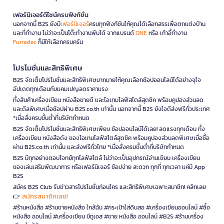
เฟอร์นิเจอร์ดีไซน์ครบฟังก์ชั่น
นอกจากนี้ B2S ยังมี
เฟอร์นิเจอร์
ครบทุกฟังก์ชันให้คุณได้เลือกสรรเพื่อตกแต่งบ้าน
และที่ทำงาน ไม่ว่าจะเป็นโต๊ะทำงานพับได้ จากแบรนด์
ONE
หรือ เก้าอี้ทำงาน
Furradec
ก็มีให้เลือกครบครัน
โปรโมชั่นและสิทธิพิเศษ
B2S จัดเต็มโปรโมชั่นและสิทธิพิเศษมากมายให้คุณเลือกช้อปออนไลน์ได้อย่างจุใจ
อัปเดตทุกเดือนกับแคมเปญลดราคาแรง
ทั้งสินค้าเครื่องเขียน หนังสือขายดี และไอเทมไลฟ์สไตล์สุดชิค พร้อมคูปองส่วนลด
และดีลพิเศษเมื่อช้อปผ่าน B2S.co.th เท่านั้น นอกจากนี้ B2S ยังใจดีส่งฟรีทั่วประเทศ
*เมื่อสั่งครบขั้นต่ำที่บริษัทกำหนด
B2S จัดเต็มโปรโมชั่นและสิทธิพิเศษเพียบ ช้อปออนไลน์ได้เลย! ลดแรงทุกเดือน ทั้ง
เครื่องเขียน หนังสือดัง ของไอเทมไลฟ์สไตล์สุดชิค พร้อมคูปองส่วนลดพิเศษเมื่อซื้อ
ผ่าน B2S.co.th เท่านั้น และส่งฟรีทั่วไทย *เมื่อสั่งครบขั้นต่ำที่บริษัทกำหนด
B2S มีทุกอย่างตอบโจทย์ทุกไลฟ์สไตล์ ไม่ว่าจะเป็นอุปกรณ์อ่านเขียน เครื่องเขียน
ของเล่นเสริมพัฒนาการ หรือเฟอร์นิเจอร์ ช้อปง่าย สะดวก ทุกที่ ทุกเวลา แค่มี App
B2S
สมัคร B2S Club รับข่าวสารโปรโมชั่นก่อนใคร และสิทธิพิเศษเฉพาะสมาชิก! คลิกเลย
สมัครสมาชิกเลย!
👉
#ร้านหนังสือ #ร้านขายหนังสือ ใกล้ฉัน #กระเป๋าใส่ดินสอ #เครื่องเขียนออนไลน์ #ซื้อ
หนังสือ ออนไลน์ #เครื่องเขียน บีทูเอส #ขาย หนังสือ ออนไลน์ #B2S #ร้านเครื่อง