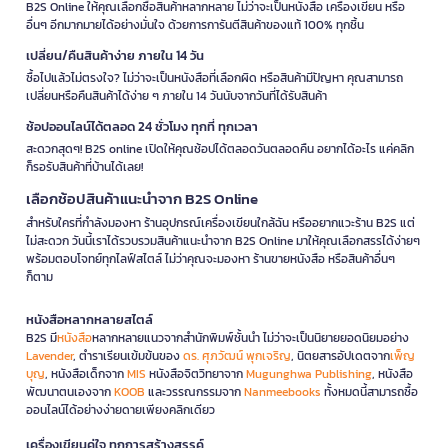
B2S Online ให้คุณเลือกซื้อสินค้าหลากหลาย ไม่ว่าจะเป็นหนังสือ เครื่องเขียน หรือ
อื่นๆ อีกมากมายได้อย่างมั่นใจ ด้วยการการันตีสินค้าของแท้ 100% ทุกชิ้น
เปลี่ยน/คืนสินค้าง่าย ภายใน 14 วัน
ซื้อไปแล้วไม่ตรงใจ? ไม่ว่าจะเป็นหนังสือที่เลือกผิด หรือสินค้ามีปัญหา คุณสามารถ
เปลี่ยนหรือคืนสินค้าได้ง่าย ๆ ภายใน 14 วันนับจากวันที่ได้รับสินค้า
ช้อปออนไลน์ได้ตลอด 24 ชั่วโมง ทุกที่ ทุกเวลา
สะดวกสุดๆ! B2S online เปิดให้คุณช้อปได้ตลอดวันตลอดคืน อยากได้อะไร แค่คลิก
ก็รอรับสินค้าที่บ้านได้เลย!
เลือกช้อปสินค้าแนะนำจาก B2S Online
สำหรับใครที่กำลังมองหา ร้านอุปกรณ์เครื่องเขียนใกล้ฉัน หรืออยากแวะร้าน B2S แต่
ไม่สะดวก วันนี้เราได้รวบรวมสินค้าแนะนำจาก B2S Online มาให้คุณเลือกสรรได้ง่ายๆ
พร้อมตอบโจทย์ทุกไลฟ์สไตล์ ไม่ว่าคุณจะมองหา ร้านขายหนังสือ หรือสินค้าอื่นๆ
ก็ตาม
หนังสือหลากหลายสไตล์
B2S มี
หนังสือ
หลากหลายแนวจากสำนักพิมพ์ชั้นนำ ไม่ว่าจะเป็นนิยายยอดนิยมอย่าง
Lavender
, ตำราเรียนเข้มข้นของ
ดร. ศุภวัฒน์ พุกเจริญ
, นิตยสารอัปเดตจาก
เพ็ญ
บุญ
, หนังสือเด็กจาก
MIS
หนังสือจิตวิทยาจาก
Mugunghwa Publishing
, หนังสือ
พัฒนาตนเองจาก
KOOB
และวรรณกรรมจาก
Nanmeebooks
ทั้งหมดนี้สามารถซื้อ
ออนไลน์ได้อย่างง่ายดายเพียงคลิกเดียว
เครื่องเขียนคู่ใจ ทุกการสร้างสรรค์