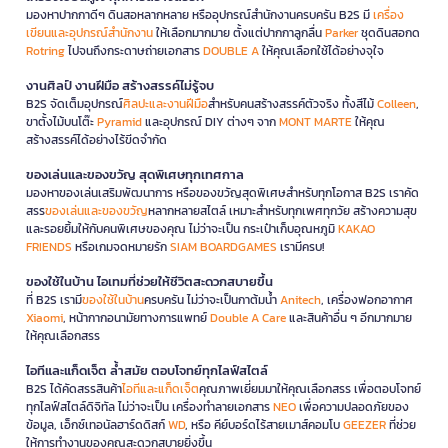
มองหาปากกาดีๆ ดินสอหลากหลาย หรืออุปกรณ์สำนักงานครบครัน B2S มี
เครื่อง
เขียนและอุปกรณ์สำนักงาน
ให้เลือกมากมาย ตั้งแต่ปากกาลูกลื่น
Parker
ชุดดินสอกด
Rotring
ไปจนถึงกระดาษถ่ายเอกสาร
DOUBLE A
ให้คุณเลือกใช้ได้อย่างจุใจ
งานศิลป์ งานฝีมือ สร้างสรรค์ไม่รู้จบ
B2S จัดเต็มอุปกรณ์
ศิลปะและงานฝีมือ
สำหรับคนสร้างสรรค์ตัวจริง ทั้งสีไม้
Colleen
,
ขาตั้งไม้บนโต๊ะ
Pyramid
และอุปกรณ์ DIY ต่างๆ จาก
MONT MARTE
ให้คุณ
สร้างสรรค์ได้อย่างไร้ขีดจำกัด
ของเล่นและของขวัญ สุดพิเศษทุกเทศกาล
มองหาของเล่นเสริมพัฒนาการ หรือของขวัญสุดพิเศษสำหรับทุกโอกาส B2S เราคัด
สรร
ของเล่นและของขวัญ
หลากหลายสไตล์ เหมาะสำหรับทุกเพศทุกวัย สร้างความสุข
และรอยยิ้มให้กับคนพิเศษของคุณ ไม่ว่าจะเป็น กระเป๋าเก็บอุณหภูมิ
KAKAO
FRIENDS
หรือเกมจดหมายรัก
SIAM BOARDGAMES
เรามีครบ!
ของใช้ในบ้าน ไอเทมที่ช่วยให้ชีวิตสะดวกสบายขึ้น
ที่ B2S เรามี
ของใช้ในบ้าน
ครบครัน ไม่ว่าจะเป็นกาต้มน้ำ
Anitech
, เครื่องฟอกอากาศ
Xiaomi
, หน้ากากอนามัยทางการแพทย์
Double A Care
และสินค้าอื่น ๆ อีกมากมาย
ให้คุณเลือกสรร
ไอทีและแก็ดเจ็ต ล้ำสมัย ตอบโจทย์ทุกไลฟ์สไตล์
B2S ได้คัดสรรสินค้า
ไอทีและแก็ดเจ็ต
คุณภาพเยี่ยมมาให้คุณเลือกสรร เพื่อตอบโจทย์
ทุกไลฟ์สไตล์ดิจิทัล ไม่ว่าจะเป็น เครื่องทำลายเอกสาร
NEO
เพื่อความปลอดภัยของ
ข้อมูล, เอ็กซ์เทอนัลฮาร์ดดิสก์
WD
, หรือ คีย์บอร์ดไร้สายเมาส์คอมโบ
GEEZER
ที่ช่วย
ให้การทำงานของคุณสะดวกสบายยิ่งขึ้น