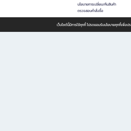
นโยบายการเปลี่ยน/คืนสินค้า
ตรวจสอบคำสั่งซื้อ
เว็บไซต์นี้มีการใช้คุกกี้ โปรดยอมรับนโยบายคุกกี้เพื่
B2S ธุรกิจในเครือ เซ็นทรัล รีเทล คอร์ปอเรชั่น จำกัด (มหาชน)
B2S Online แหล่งรวมหนังสือ เครื่องเขียน และแรงบันดาลใจสำหรับ
B2S Online คือร้านหนังสือและเครื่องเขียนออนไลน์ที่ครบครัน ตอบโจทย์คนรักการอ่านและงานเ
ทำไม B2S Online คือแหล่งช้อปปิ้งที่คุณไม่ควรพลาด
ไม่ว่าคุณจะเป็นนักเรียน นักศึกษา คนทำงาน B2S พร้อมให้คุณเลือกสินค้าคุณภาพได้ตลอด 24