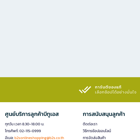
การันตีของแท้
เลือกช้อปได้อย่างมั่นใจ​
ศูนย์บริการลูกค้าบีทูเอส
การสนับสนุนลูกค้า
ทุกวัน เวลา 8.30-18.00 น.
ติดต่อเรา
โทรศัพท์: 02-115-0999
วิธีการช้อปออนไลน์
อีเมล:
b2sonlineshopping@b2s.co.th
การจัดส่งสินค้า