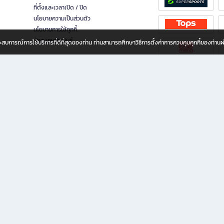
ที่ตั้งและเวลาเปิด / ปิด
นโยบายความเป็นส่วนตัว
นโยบายการใช้คุกกี้
นักลงทุนสัมพันธ์
อประสบการณ์การใช้บริการที่ดีที่สุดของท่าน ท่านสามารถศึกษาวิธีการตั้งค่าการควบคุมคุกกี้ของท่าน
ทุกวัย
ขียน ให้คุณรู้สึกเหมือนมีร้านหนังสือใกล้ฉันอยู่ในมือ ช้อปง่าย ไม่ต้องออกจากบ้าน เพราะ b2
 ชั่วโมง พร้อมโปรโมชั่นและสิทธิพิเศษมากมาย