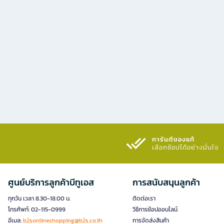
การันตีของแท้
เลือกช้อปได้อย่างมั่นใจ​
ศูนย์บริการลูกค้าบีทูเอส
การสนับสนุนลูกค้า
ทุกวัน เวลา 8.30-18.00 น.
ติดต่อเรา
โทรศัพท์: 02-115-0999
วิธีการช้อปออนไลน์
อีเมล:
b2sonlineshopping@b2s.co.th
การจัดส่งสินค้า