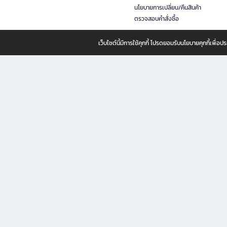
นโยบายการเปลี่ยน/คืนสินค้า
ตรวจสอบคำสั่งซื้อ
เว็บไซต์นี้มีการใช้คุกกี้ โปรดยอมรับนโยบายคุกกี้เพื่
B2S ธุรกิจในเครือ เซ็นทรัล รีเทล คอร์ปอเรชั่น จำกัด (มหาชน)
B2S Online แหล่งรวมหนังสือ เครื่องเขียน และแรงบันดาลใจสำหรับ
B2S Online คือร้านหนังสือและเครื่องเขียนออนไลน์ที่ครบครัน ตอบโจทย์คนรักการอ่านและงานเ
ทำไม B2S Online คือแหล่งช้อปปิ้งที่คุณไม่ควรพลาด
ไม่ว่าคุณจะเป็นนักเรียน นักศึกษา คนทำงาน B2S พร้อมให้คุณเลือกสินค้าคุณภาพได้ตลอด 24