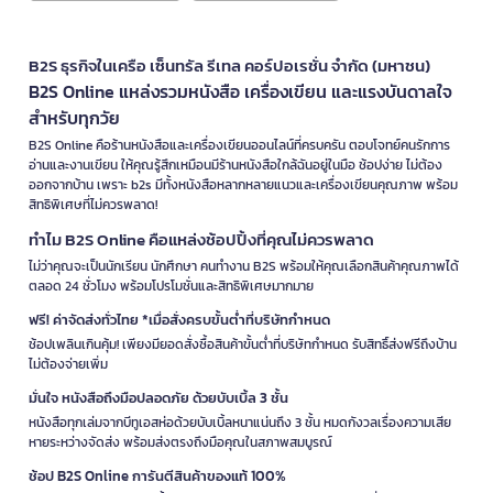
B2S ธุรกิจในเครือ เซ็นทรัล รีเทล คอร์ปอเรชั่น จำกัด (มหาชน)
B2S Online แหล่งรวมหนังสือ เครื่องเขียน และแรงบันดาลใจ
สำหรับทุกวัย
B2S Online คือร้านหนังสือและเครื่องเขียนออนไลน์ที่ครบครัน ตอบโจทย์คนรักการ
อ่านและงานเขียน ให้คุณรู้สึกเหมือนมีร้านหนังสือใกล้ฉันอยู่ในมือ ช้อปง่าย ไม่ต้อง
ออกจากบ้าน เพราะ b2s มีทั้งหนังสือหลากหลายแนวและเครื่องเขียนคุณภาพ พร้อม
สิทธิพิเศษที่ไม่ควรพลาด!
ทำไม B2S Online คือแหล่งช้อปปิ้งที่คุณไม่ควรพลาด
ไม่ว่าคุณจะเป็นนักเรียน นักศึกษา คนทำงาน B2S พร้อมให้คุณเลือกสินค้าคุณภาพได้
ตลอด 24 ชั่วโมง พร้อมโปรโมชั่นและสิทธิพิเศษมากมาย
ฟรี! ค่าจัดส่งทั่วไทย *เมื่อสั่งครบขั้นต่ำที่บริษัทกำหนด
ช้อปเพลินเกินคุ้ม! เพียงมียอดสั่งซื้อสินค้าขั้นต่ำที่บริษัทกำหนด รับสิทธิ์ส่งฟรีถึงบ้าน
ไม่ต้องจ่ายเพิ่ม
มั่นใจ หนังสือถึงมือปลอดภัย ด้วยบับเบิ้ล 3 ชั้น
หนังสือทุกเล่มจากบีทูเอสห่อด้วยบับเบิ้ลหนาแน่นถึง 3 ชั้น หมดกังวลเรื่องความเสีย
หายระหว่างจัดส่ง พร้อมส่งตรงถึงมือคุณในสภาพสมบูรณ์
ช้อป B2S Online การันตีสินค้าของแท้ 100%