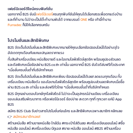
เฟอร์นิเจอร์ดีไซน์ครบฟังก์ชั่น
นอกจากนี้ B2S ยังมี
เฟอร์นิเจอร์
ครบทุกฟังก์ชันให้คุณได้เลือกสรรเพื่อตกแต่งบ้าน
และที่ทำงาน ไม่ว่าจะเป็นโต๊ะทำงานพับได้ จากแบรนด์
ONE
หรือ เก้าอี้ทำงาน
Furradec
ก็มีให้เลือกครบครัน
โปรโมชั่นและสิทธิพิเศษ
B2S จัดเต็มโปรโมชั่นและสิทธิพิเศษมากมายให้คุณเลือกช้อปออนไลน์ได้อย่างจุใจ
อัปเดตทุกเดือนกับแคมเปญลดราคาแรง
ทั้งสินค้าเครื่องเขียน หนังสือขายดี และไอเทมไลฟ์สไตล์สุดชิค พร้อมคูปองส่วนลด
และดีลพิเศษเมื่อช้อปผ่าน B2S.co.th เท่านั้น นอกจากนี้ B2S ยังใจดีส่งฟรีทั่วประเทศ
*เมื่อสั่งครบขั้นต่ำที่บริษัทกำหนด
B2S จัดเต็มโปรโมชั่นและสิทธิพิเศษเพียบ ช้อปออนไลน์ได้เลย! ลดแรงทุกเดือน ทั้ง
เครื่องเขียน หนังสือดัง ของไอเทมไลฟ์สไตล์สุดชิค พร้อมคูปองส่วนลดพิเศษเมื่อซื้อ
ผ่าน B2S.co.th เท่านั้น และส่งฟรีทั่วไทย *เมื่อสั่งครบขั้นต่ำที่บริษัทกำหนด
B2S มีทุกอย่างตอบโจทย์ทุกไลฟ์สไตล์ ไม่ว่าจะเป็นอุปกรณ์อ่านเขียน เครื่องเขียน
ของเล่นเสริมพัฒนาการ หรือเฟอร์นิเจอร์ ช้อปง่าย สะดวก ทุกที่ ทุกเวลา แค่มี App
B2S
สมัคร B2S Club รับข่าวสารโปรโมชั่นก่อนใคร และสิทธิพิเศษเฉพาะสมาชิก! คลิกเลย
สมัครสมาชิกเลย!
👉
#ร้านหนังสือ #ร้านขายหนังสือ ใกล้ฉัน #กระเป๋าใส่ดินสอ #เครื่องเขียนออนไลน์ #ซื้อ
หนังสือ ออนไลน์ #เครื่องเขียน บีทูเอส #ขาย หนังสือ ออนไลน์ #B2S #ร้านเครื่อง