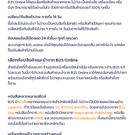
B2S Online ให้คุณเลือกซื้อสินค้าหลากหลาย ไม่ว่าจะเป็นหนังสือ เครื่องเขียน หรือ
อื่นๆ อีกมากมายได้อย่างมั่นใจ ด้วยการการันตีสินค้าของแท้ 100% ทุกชิ้น
เปลี่ยน/คืนสินค้าง่าย ภายใน 14 วัน
ซื้อไปแล้วไม่ตรงใจ? ไม่ว่าจะเป็นหนังสือที่เลือกผิด หรือสินค้ามีปัญหา คุณสามารถ
เปลี่ยนหรือคืนสินค้าได้ง่าย ๆ ภายใน 14 วันนับจากวันที่ได้รับสินค้า
ช้อปออนไลน์ได้ตลอด 24 ชั่วโมง ทุกที่ ทุกเวลา
สะดวกสุดๆ! B2S online เปิดให้คุณช้อปได้ตลอดวันตลอดคืน อยากได้อะไร แค่คลิก
ก็รอรับสินค้าที่บ้านได้เลย!
เลือกช้อปสินค้าแนะนำจาก B2S Online
สำหรับใครที่กำลังมองหา ร้านอุปกรณ์เครื่องเขียนใกล้ฉัน หรืออยากแวะร้าน B2S แต่
ไม่สะดวก วันนี้เราได้รวบรวมสินค้าแนะนำจาก B2S Online มาให้คุณเลือกสรรได้ง่ายๆ
พร้อมตอบโจทย์ทุกไลฟ์สไตล์ ไม่ว่าคุณจะมองหา ร้านขายหนังสือ หรือสินค้าอื่นๆ
ก็ตาม
หนังสือหลากหลายสไตล์
B2S มี
หนังสือ
หลากหลายแนวจากสำนักพิมพ์ชั้นนำ ไม่ว่าจะเป็นนิยายยอดนิยมอย่าง
Lavender
, ตำราเรียนเข้มข้นของ
ดร. ศุภวัฒน์ พุกเจริญ
, นิตยสารอัปเดตจาก
เพ็ญ
บุญ
, หนังสือเด็กจาก
MIS
หนังสือจิตวิทยาจาก
Mugunghwa Publishing
, หนังสือ
พัฒนาตนเองจาก
KOOB
และวรรณกรรมจาก
Nanmeebooks
ทั้งหมดนี้สามารถซื้อ
ออนไลน์ได้อย่างง่ายดายเพียงคลิกเดียว
เครื่องเขียนคู่ใจ ทุกการสร้างสรรค์