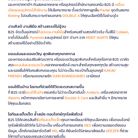
มองหาปากกาดีๆ ดินสอหลากหลาย หรืออุปกรณ์สำนักงานครบครัน B2S มี
เครื่อง
เขียนและอุปกรณ์สำนักงาน
ให้เลือกมากมาย ตั้งแต่ปากกาลูกลื่น
Parker
ชุดดินสอกด
Rotring
ไปจนถึงกระดาษถ่ายเอกสาร
DOUBLE A
ให้คุณเลือกใช้ได้อย่างจุใจ
งานศิลป์ งานฝีมือ สร้างสรรค์ไม่รู้จบ
B2S จัดเต็มอุปกรณ์
ศิลปะและงานฝีมือ
สำหรับคนสร้างสรรค์ตัวจริง ทั้งสีไม้
Colleen
,
ขาตั้งไม้บนโต๊ะ
Pyramid
และอุปกรณ์ DIY ต่างๆ จาก
MONT MARTE
ให้คุณ
สร้างสรรค์ได้อย่างไร้ขีดจำกัด
ของเล่นและของขวัญ สุดพิเศษทุกเทศกาล
มองหาของเล่นเสริมพัฒนาการ หรือของขวัญสุดพิเศษสำหรับทุกโอกาส B2S เราคัด
สรร
ของเล่นและของขวัญ
หลากหลายสไตล์ เหมาะสำหรับทุกเพศทุกวัย สร้างความสุข
และรอยยิ้มให้กับคนพิเศษของคุณ ไม่ว่าจะเป็น กระเป๋าเก็บอุณหภูมิ
KAKAO
FRIENDS
หรือเกมจดหมายรัก
SIAM BOARDGAMES
เรามีครบ!
ของใช้ในบ้าน ไอเทมที่ช่วยให้ชีวิตสะดวกสบายขึ้น
ที่ B2S เรามี
ของใช้ในบ้าน
ครบครัน ไม่ว่าจะเป็นกาต้มน้ำ
Anitech
, เครื่องฟอกอากาศ
Xiaomi
, หน้ากากอนามัยทางการแพทย์
Double A Care
และสินค้าอื่น ๆ อีกมากมาย
ให้คุณเลือกสรร
ไอทีและแก็ดเจ็ต ล้ำสมัย ตอบโจทย์ทุกไลฟ์สไตล์
B2S ได้คัดสรรสินค้า
ไอทีและแก็ดเจ็ต
คุณภาพเยี่ยมมาให้คุณเลือกสรร เพื่อตอบโจทย์
ทุกไลฟ์สไตล์ดิจิทัล ไม่ว่าจะเป็น เครื่องทำลายเอกสาร
NEO
เพื่อความปลอดภัยของ
ข้อมูล, เอ็กซ์เทอนัลฮาร์ดดิสก์
WD
, หรือ คีย์บอร์ดไร้สายเมาส์คอมโบ
GEEZER
ที่ช่วย
ให้การทำงานของคุณสะดวกสบายยิ่งขึ้น