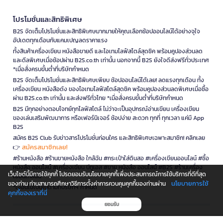
โปรโมชั่นและสิทธิพิเศษ
B2S จัดเต็มโปรโมชั่นและสิทธิพิเศษมากมายให้คุณเลือกช้อปออนไลน์ได้อย่างจุใจ
อัปเดตทุกเดือนกับแคมเปญลดราคาแรง
ทั้งสินค้าเครื่องเขียน หนังสือขายดี และไอเทมไลฟ์สไตล์สุดชิค พร้อมคูปองส่วนลด
และดีลพิเศษเมื่อช้อปผ่าน B2S.co.th เท่านั้น นอกจากนี้ B2S ยังใจดีส่งฟรีทั่วประเทศ
*เมื่อสั่งครบขั้นต่ำที่บริษัทกำหนด
B2S จัดเต็มโปรโมชั่นและสิทธิพิเศษเพียบ ช้อปออนไลน์ได้เลย! ลดแรงทุกเดือน ทั้ง
เครื่องเขียน หนังสือดัง ของไอเทมไลฟ์สไตล์สุดชิค พร้อมคูปองส่วนลดพิเศษเมื่อซื้อ
ผ่าน B2S.co.th เท่านั้น และส่งฟรีทั่วไทย *เมื่อสั่งครบขั้นต่ำที่บริษัทกำหนด
B2S มีทุกอย่างตอบโจทย์ทุกไลฟ์สไตล์ ไม่ว่าจะเป็นอุปกรณ์อ่านเขียน เครื่องเขียน
ของเล่นเสริมพัฒนาการ หรือเฟอร์นิเจอร์ ช้อปง่าย สะดวก ทุกที่ ทุกเวลา แค่มี App
B2S
สมัคร B2S Club รับข่าวสารโปรโมชั่นก่อนใคร และสิทธิพิเศษเฉพาะสมาชิก! คลิกเลย
สมัครสมาชิกเลย!
👉
#ร้านหนังสือ #ร้านขายหนังสือ ใกล้ฉัน #กระเป๋าใส่ดินสอ #เครื่องเขียนออนไลน์ #ซื้อ
หนังสือ ออนไลน์ #เครื่องเขียน บีทูเอส #ขาย หนังสือ ออนไลน์ #B2S #ร้านเครื่อง
เว็บไซต์นี้มีการใช้คุกกี้ โปรดยอมรับนโยบายคุกกี้เพื่อประสบการณ์การใช้บริการที่ดีที่สุด
เขียนใกล้ฉัน
นโยบายการใช้
ของท่าน ท่านสามารถศึกษาวิธีการตั้งค่าการควบคุมคุกกี้ของท่านผ่าน
*เงื่อนไขเป็นไปตามที่บริษัทฯ กำหนด
คุกกี้ของเราที่นี่
ยอมรับ