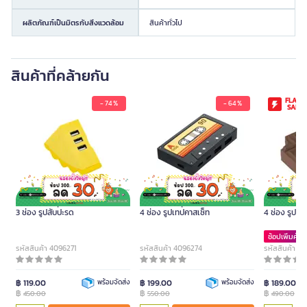
ผลิตภัณฑ์เป็นมิตรกับสิ่งแวดล้อม
สินค้าทั่วไป
สินค้าที่คล้ายกัน
FLASH
- 74 %
- 64 %
SALE
ME.STYLE อุปกรณ์ต่อพ่วง USB
ME.STYLE อุปกรณ์ต่อพ่วง USB
ME.STYLE อ
3 ช่อง รูปสับปะรด
4 ช่อง รูปเทปคาสเซ็ท
4 ช่อง รูปช
ช้อปเพิ่มคุ้มก
รหัสสินค้า 4096271
รหัสสินค้า 4096274
รหัสสินค้า K
฿ 119.00
พร้อมจัดส่ง
฿ 199.00
พร้อมจัดส่ง
฿ 189.00
฿
฿
฿
450.00
550.00
490.00