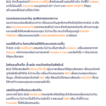
B2S จัดเต็มอุปกรณ์
ศิลปะและงานฝีมือ
สำหรับคนสร้างสรรค์ตัวจริง ทั้งสีไม้
Colleen
,
ขาตั้งไม้บนโต๊ะ
Pyramid
และอุปกรณ์ DIY ต่างๆ จาก
MONT MARTE
ให้คุณ
สร้างสรรค์ได้อย่างไร้ขีดจำกัด
ของเล่นและของขวัญ สุดพิเศษทุกเทศกาล
มองหาของเล่นเสริมพัฒนาการ หรือของขวัญสุดพิเศษสำหรับทุกโอกาส B2S เราคัด
สรร
ของเล่นและของขวัญ
หลากหลายสไตล์ เหมาะสำหรับทุกเพศทุกวัย สร้างความสุข
และรอยยิ้มให้กับคนพิเศษของคุณ ไม่ว่าจะเป็น กระเป๋าเก็บอุณหภูมิ
KAKAO
FRIENDS
หรือเกมจดหมายรัก
SIAM BOARDGAMES
เรามีครบ!
ของใช้ในบ้าน ไอเทมที่ช่วยให้ชีวิตสะดวกสบายขึ้น
ที่ B2S เรามี
ของใช้ในบ้าน
ครบครัน ไม่ว่าจะเป็นกาต้มน้ำ
Anitech
, เครื่องฟอกอากาศ
Xiaomi
, หน้ากากอนามัยทางการแพทย์
Double A Care
และสินค้าอื่น ๆ อีกมากมาย
ให้คุณเลือกสรร
ไอทีและแก็ดเจ็ต ล้ำสมัย ตอบโจทย์ทุกไลฟ์สไตล์
B2S ได้คัดสรรสินค้า
ไอทีและแก็ดเจ็ต
คุณภาพเยี่ยมมาให้คุณเลือกสรร เพื่อตอบโจทย์
ทุกไลฟ์สไตล์ดิจิทัล ไม่ว่าจะเป็น เครื่องทำลายเอกสาร
NEO
เพื่อความปลอดภัยของ
ข้อมูล, เอ็กซ์เทอนัลฮาร์ดดิสก์
WD
, หรือ คีย์บอร์ดไร้สายเมาส์คอมโบ
GEEZER
ที่ช่วย
ให้การทำงานของคุณสะดวกสบายยิ่งขึ้น
เฟอร์นิเจอร์ดีไซน์ครบฟังก์ชั่น
นอกจากนี้ B2S ยังมี
เฟอร์นิเจอร์
ครบทุกฟังก์ชันให้คุณได้เลือกสรรเพื่อตกแต่งบ้าน
และที่ทำงาน ไม่ว่าจะเป็นโต๊ะทำงานพับได้ จากแบรนด์
ONE
หรือ เก้าอี้ทำงาน
Furradec
ก็มีให้เลือกครบครัน