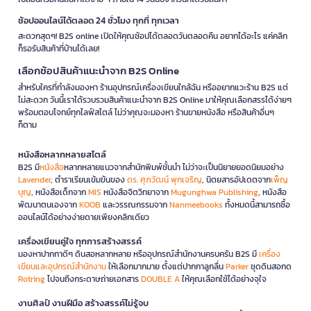
ช้อปออนไลน์ได้ตลอด 24 ชั่วโมง ทุกที่ ทุกเวลา
สะดวกสุดๆ! B2S online เปิดให้คุณช้อปได้ตลอดวันตลอดคืน อยากได้อะไร แค่คลิก
ก็รอรับสินค้าที่บ้านได้เลย!
เลือกช้อปสินค้าแนะนำจาก B2S Online
สำหรับใครที่กำลังมองหา ร้านอุปกรณ์เครื่องเขียนใกล้ฉัน หรืออยากแวะร้าน B2S แต่
ไม่สะดวก วันนี้เราได้รวบรวมสินค้าแนะนำจาก B2S Online มาให้คุณเลือกสรรได้ง่ายๆ
พร้อมตอบโจทย์ทุกไลฟ์สไตล์ ไม่ว่าคุณจะมองหา ร้านขายหนังสือ หรือสินค้าอื่นๆ
ก็ตาม
หนังสือหลากหลายสไตล์
B2S มี
หนังสือ
หลากหลายแนวจากสำนักพิมพ์ชั้นนำ ไม่ว่าจะเป็นนิยายยอดนิยมอย่าง
Lavender
, ตำราเรียนเข้มข้นของ
ดร. ศุภวัฒน์ พุกเจริญ
, นิตยสารอัปเดตจาก
เพ็ญ
บุญ
, หนังสือเด็กจาก
MIS
หนังสือจิตวิทยาจาก
Mugunghwa Publishing
, หนังสือ
พัฒนาตนเองจาก
KOOB
และวรรณกรรมจาก
Nanmeebooks
ทั้งหมดนี้สามารถซื้อ
ออนไลน์ได้อย่างง่ายดายเพียงคลิกเดียว
เครื่องเขียนคู่ใจ ทุกการสร้างสรรค์
มองหาปากกาดีๆ ดินสอหลากหลาย หรืออุปกรณ์สำนักงานครบครัน B2S มี
เครื่อง
เขียนและอุปกรณ์สำนักงาน
ให้เลือกมากมาย ตั้งแต่ปากกาลูกลื่น
Parker
ชุดดินสอกด
Rotring
ไปจนถึงกระดาษถ่ายเอกสาร
DOUBLE A
ให้คุณเลือกใช้ได้อย่างจุใจ
งานศิลป์ งานฝีมือ สร้างสรรค์ไม่รู้จบ