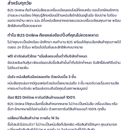
สำหรับทุกวัย
B2S Online คือร้านหนังสือและเครื่องเขียนออนไลน์ที่ครบครัน ตอบโจทย์คนรักการ
อ่านและงานเขียน ให้คุณรู้สึกเหมือนมีร้านหนังสือใกล้ฉันอยู่ในมือ ช้อปง่าย ไม่ต้อง
ออกจากบ้าน เพราะ b2s มีทั้งหนังสือหลากหลายแนวและเครื่องเขียนคุณภาพ พร้อม
สิทธิพิเศษที่ไม่ควรพลาด!
ทำไม B2S Online คือแหล่งช้อปปิ้งที่คุณไม่ควรพลาด
ไม่ว่าคุณจะเป็นนักเรียน นักศึกษา คนทำงาน B2S พร้อมให้คุณเลือกสินค้าคุณภาพได้
ตลอด 24 ชั่วโมง พร้อมโปรโมชั่นและสิทธิพิเศษมากมาย
ฟรี! ค่าจัดส่งทั่วไทย *เมื่อสั่งครบขั้นต่ำที่บริษัทกำหนด
ช้อปเพลินเกินคุ้ม! เพียงมียอดสั่งซื้อสินค้าขั้นต่ำที่บริษัทกำหนด รับสิทธิ์ส่งฟรีถึงบ้าน
ไม่ต้องจ่ายเพิ่ม
มั่นใจ หนังสือถึงมือปลอดภัย ด้วยบับเบิ้ล 3 ชั้น
หนังสือทุกเล่มจากบีทูเอสห่อด้วยบับเบิ้ลหนาแน่นถึง 3 ชั้น หมดกังวลเรื่องความเสีย
หายระหว่างจัดส่ง พร้อมส่งตรงถึงมือคุณในสภาพสมบูรณ์
ช้อป B2S Online การันตีสินค้าของแท้ 100%
B2S Online ให้คุณเลือกซื้อสินค้าหลากหลาย ไม่ว่าจะเป็นหนังสือ เครื่องเขียน หรือ
อื่นๆ อีกมากมายได้อย่างมั่นใจ ด้วยการการันตีสินค้าของแท้ 100% ทุกชิ้น
เปลี่ยน/คืนสินค้าง่าย ภายใน 14 วัน
ซื้อไปแล้วไม่ตรงใจ? ไม่ว่าจะเป็นหนังสือที่เลือกผิด หรือสินค้ามีปัญหา คุณสามารถ
เปลี่ยนหรือคืนสินค้าได้ง่าย ๆ ภายใน 14 วันนับจากวันที่ได้รับสินค้า