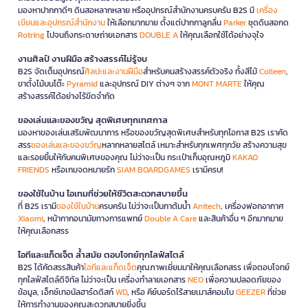
มองหาปากกาดีๆ ดินสอหลากหลาย หรืออุปกรณ์สำนักงานครบครัน B2S มี
เครื่อง
เขียนและอุปกรณ์สำนักงาน
ให้เลือกมากมาย ตั้งแต่ปากกาลูกลื่น
Parker
ชุดดินสอกด
Rotring
ไปจนถึงกระดาษถ่ายเอกสาร
DOUBLE A
ให้คุณเลือกใช้ได้อย่างจุใจ
งานศิลป์ งานฝีมือ สร้างสรรค์ไม่รู้จบ
B2S จัดเต็มอุปกรณ์
ศิลปะและงานฝีมือ
สำหรับคนสร้างสรรค์ตัวจริง ทั้งสีไม้
Colleen
,
ขาตั้งไม้บนโต๊ะ
Pyramid
และอุปกรณ์ DIY ต่างๆ จาก
MONT MARTE
ให้คุณ
สร้างสรรค์ได้อย่างไร้ขีดจำกัด
ของเล่นและของขวัญ สุดพิเศษทุกเทศกาล
มองหาของเล่นเสริมพัฒนาการ หรือของขวัญสุดพิเศษสำหรับทุกโอกาส B2S เราคัด
สรร
ของเล่นและของขวัญ
หลากหลายสไตล์ เหมาะสำหรับทุกเพศทุกวัย สร้างความสุข
และรอยยิ้มให้กับคนพิเศษของคุณ ไม่ว่าจะเป็น กระเป๋าเก็บอุณหภูมิ
KAKAO
FRIENDS
หรือเกมจดหมายรัก
SIAM BOARDGAMES
เรามีครบ!
ของใช้ในบ้าน ไอเทมที่ช่วยให้ชีวิตสะดวกสบายขึ้น
ที่ B2S เรามี
ของใช้ในบ้าน
ครบครัน ไม่ว่าจะเป็นกาต้มน้ำ
Anitech
, เครื่องฟอกอากาศ
Xiaomi
, หน้ากากอนามัยทางการแพทย์
Double A Care
และสินค้าอื่น ๆ อีกมากมาย
ให้คุณเลือกสรร
ไอทีและแก็ดเจ็ต ล้ำสมัย ตอบโจทย์ทุกไลฟ์สไตล์
B2S ได้คัดสรรสินค้า
ไอทีและแก็ดเจ็ต
คุณภาพเยี่ยมมาให้คุณเลือกสรร เพื่อตอบโจทย์
ทุกไลฟ์สไตล์ดิจิทัล ไม่ว่าจะเป็น เครื่องทำลายเอกสาร
NEO
เพื่อความปลอดภัยของ
ข้อมูล, เอ็กซ์เทอนัลฮาร์ดดิสก์
WD
, หรือ คีย์บอร์ดไร้สายเมาส์คอมโบ
GEEZER
ที่ช่วย
ให้การทำงานของคุณสะดวกสบายยิ่งขึ้น