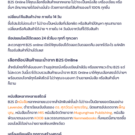
B2S Online ให้คุณเลือกซื้อสินค้าหลากหลาย ไม่ว่าจะเป็นหนังสือ เครื่องเขียน หรือ
อื่นๆ อีกมากมายได้อย่างมั่นใจ ด้วยการการันตีสินค้าของแท้ 100% ทุกชิ้น
เปลี่ยน/คืนสินค้าง่าย ภายใน 14 วัน
ซื้อไปแล้วไม่ตรงใจ? ไม่ว่าจะเป็นหนังสือที่เลือกผิด หรือสินค้ามีปัญหา คุณสามารถ
เปลี่ยนหรือคืนสินค้าได้ง่าย ๆ ภายใน 14 วันนับจากวันที่ได้รับสินค้า
ช้อปออนไลน์ได้ตลอด 24 ชั่วโมง ทุกที่ ทุกเวลา
สะดวกสุดๆ! B2S online เปิดให้คุณช้อปได้ตลอดวันตลอดคืน อยากได้อะไร แค่คลิก
ก็รอรับสินค้าที่บ้านได้เลย!
เลือกช้อปสินค้าแนะนำจาก B2S Online
สำหรับใครที่กำลังมองหา ร้านอุปกรณ์เครื่องเขียนใกล้ฉัน หรืออยากแวะร้าน B2S แต่
ไม่สะดวก วันนี้เราได้รวบรวมสินค้าแนะนำจาก B2S Online มาให้คุณเลือกสรรได้ง่ายๆ
พร้อมตอบโจทย์ทุกไลฟ์สไตล์ ไม่ว่าคุณจะมองหา ร้านขายหนังสือ หรือสินค้าอื่นๆ
ก็ตาม
หนังสือหลากหลายสไตล์
B2S มี
หนังสือ
หลากหลายแนวจากสำนักพิมพ์ชั้นนำ ไม่ว่าจะเป็นนิยายยอดนิยมอย่าง
Lavender
, ตำราเรียนเข้มข้นของ
ดร. ศุภวัฒน์ พุกเจริญ
, นิตยสารอัปเดตจาก
เพ็ญ
บุญ
, หนังสือเด็กจาก
MIS
หนังสือจิตวิทยาจาก
Mugunghwa Publishing
, หนังสือ
พัฒนาตนเองจาก
KOOB
และวรรณกรรมจาก
Nanmeebooks
ทั้งหมดนี้สามารถซื้อ
ออนไลน์ได้อย่างง่ายดายเพียงคลิกเดียว
เครื่องเขียนคู่ใจ ทุกการสร้างสรรค์