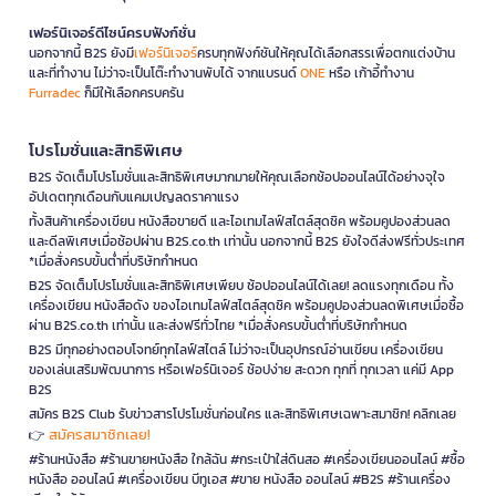
เฟอร์นิเจอร์ดีไซน์ครบฟังก์ชั่น
นอกจากนี้ B2S ยังมี
เฟอร์นิเจอร์
ครบทุกฟังก์ชันให้คุณได้เลือกสรรเพื่อตกแต่งบ้าน
และที่ทำงาน ไม่ว่าจะเป็นโต๊ะทำงานพับได้ จากแบรนด์
ONE
หรือ เก้าอี้ทำงาน
Furradec
ก็มีให้เลือกครบครัน
โปรโมชั่นและสิทธิพิเศษ
B2S จัดเต็มโปรโมชั่นและสิทธิพิเศษมากมายให้คุณเลือกช้อปออนไลน์ได้อย่างจุใจ
อัปเดตทุกเดือนกับแคมเปญลดราคาแรง
ทั้งสินค้าเครื่องเขียน หนังสือขายดี และไอเทมไลฟ์สไตล์สุดชิค พร้อมคูปองส่วนลด
และดีลพิเศษเมื่อช้อปผ่าน B2S.co.th เท่านั้น นอกจากนี้ B2S ยังใจดีส่งฟรีทั่วประเทศ
*เมื่อสั่งครบขั้นต่ำที่บริษัทกำหนด
B2S จัดเต็มโปรโมชั่นและสิทธิพิเศษเพียบ ช้อปออนไลน์ได้เลย! ลดแรงทุกเดือน ทั้ง
เครื่องเขียน หนังสือดัง ของไอเทมไลฟ์สไตล์สุดชิค พร้อมคูปองส่วนลดพิเศษเมื่อซื้อ
ผ่าน B2S.co.th เท่านั้น และส่งฟรีทั่วไทย *เมื่อสั่งครบขั้นต่ำที่บริษัทกำหนด
B2S มีทุกอย่างตอบโจทย์ทุกไลฟ์สไตล์ ไม่ว่าจะเป็นอุปกรณ์อ่านเขียน เครื่องเขียน
ของเล่นเสริมพัฒนาการ หรือเฟอร์นิเจอร์ ช้อปง่าย สะดวก ทุกที่ ทุกเวลา แค่มี App
B2S
สมัคร B2S Club รับข่าวสารโปรโมชั่นก่อนใคร และสิทธิพิเศษเฉพาะสมาชิก! คลิกเลย
สมัครสมาชิกเลย!
👉
#ร้านหนังสือ #ร้านขายหนังสือ ใกล้ฉัน #กระเป๋าใส่ดินสอ #เครื่องเขียนออนไลน์ #ซื้อ
หนังสือ ออนไลน์ #เครื่องเขียน บีทูเอส #ขาย หนังสือ ออนไลน์ #B2S #ร้านเครื่อง