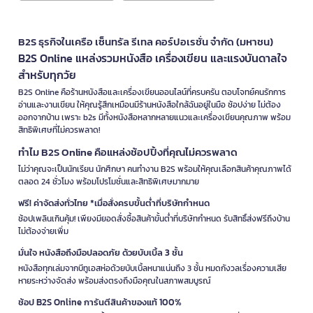
B2S ธุรกิจในเครือ เซ็นทรัล รีเทล คอร์ปอเรชั่น จำกัด (มหาชน)
B2S Online แหล่งรวมหนังสือ เครื่องเขียน และแรงบันดาลใจ
สำหรับทุกวัย
B2S Online คือร้านหนังสือและเครื่องเขียนออนไลน์ที่ครบครัน ตอบโจทย์คนรักการ
อ่านและงานเขียน ให้คุณรู้สึกเหมือนมีร้านหนังสือใกล้ฉันอยู่ในมือ ช้อปง่าย ไม่ต้อง
ออกจากบ้าน เพราะ b2s มีทั้งหนังสือหลากหลายแนวและเครื่องเขียนคุณภาพ พร้อม
สิทธิพิเศษที่ไม่ควรพลาด!
ทำไม B2S Online คือแหล่งช้อปปิ้งที่คุณไม่ควรพลาด
ไม่ว่าคุณจะเป็นนักเรียน นักศึกษา คนทำงาน B2S พร้อมให้คุณเลือกสินค้าคุณภาพได้
ตลอด 24 ชั่วโมง พร้อมโปรโมชั่นและสิทธิพิเศษมากมาย
ฟรี! ค่าจัดส่งทั่วไทย *เมื่อสั่งครบขั้นต่ำที่บริษัทกำหนด
ช้อปเพลินเกินคุ้ม! เพียงมียอดสั่งซื้อสินค้าขั้นต่ำที่บริษัทกำหนด รับสิทธิ์ส่งฟรีถึงบ้าน
ไม่ต้องจ่ายเพิ่ม
มั่นใจ หนังสือถึงมือปลอดภัย ด้วยบับเบิ้ล 3 ชั้น
หนังสือทุกเล่มจากบีทูเอสห่อด้วยบับเบิ้ลหนาแน่นถึง 3 ชั้น หมดกังวลเรื่องความเสีย
หายระหว่างจัดส่ง พร้อมส่งตรงถึงมือคุณในสภาพสมบูรณ์
ช้อป B2S Online การันตีสินค้าของแท้ 100%