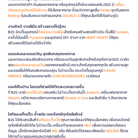
มองหาปากกาดีๆ ดินสอหลากหลาย หรืออุปกรณ์สำนักงานครบครัน B2S มี
เครื่อง
เขียนและอุปกรณ์สำนักงาน
ให้เลือกมากมาย ตั้งแต่ปากกาลูกลื่น
Parker
ชุดดินสอกด
Rotring
ไปจนถึงกระดาษถ่ายเอกสาร
DOUBLE A
ให้คุณเลือกใช้ได้อย่างจุใจ
งานศิลป์ งานฝีมือ สร้างสรรค์ไม่รู้จบ
B2S จัดเต็มอุปกรณ์
ศิลปะและงานฝีมือ
สำหรับคนสร้างสรรค์ตัวจริง ทั้งสีไม้
Colleen
,
ขาตั้งไม้บนโต๊ะ
Pyramid
และอุปกรณ์ DIY ต่างๆ จาก
MONT MARTE
ให้คุณ
สร้างสรรค์ได้อย่างไร้ขีดจำกัด
ของเล่นและของขวัญ สุดพิเศษทุกเทศกาล
มองหาของเล่นเสริมพัฒนาการ หรือของขวัญสุดพิเศษสำหรับทุกโอกาส B2S เราคัด
สรร
ของเล่นและของขวัญ
หลากหลายสไตล์ เหมาะสำหรับทุกเพศทุกวัย สร้างความสุข
และรอยยิ้มให้กับคนพิเศษของคุณ ไม่ว่าจะเป็น กระเป๋าเก็บอุณหภูมิ
KAKAO
FRIENDS
หรือเกมจดหมายรัก
SIAM BOARDGAMES
เรามีครบ!
ของใช้ในบ้าน ไอเทมที่ช่วยให้ชีวิตสะดวกสบายขึ้น
ที่ B2S เรามี
ของใช้ในบ้าน
ครบครัน ไม่ว่าจะเป็นกาต้มน้ำ
Anitech
, เครื่องฟอกอากาศ
Xiaomi
, หน้ากากอนามัยทางการแพทย์
Double A Care
และสินค้าอื่น ๆ อีกมากมาย
ให้คุณเลือกสรร
ไอทีและแก็ดเจ็ต ล้ำสมัย ตอบโจทย์ทุกไลฟ์สไตล์
B2S ได้คัดสรรสินค้า
ไอทีและแก็ดเจ็ต
คุณภาพเยี่ยมมาให้คุณเลือกสรร เพื่อตอบโจทย์
ทุกไลฟ์สไตล์ดิจิทัล ไม่ว่าจะเป็น เครื่องทำลายเอกสาร
NEO
เพื่อความปลอดภัยของ
ข้อมูล, เอ็กซ์เทอนัลฮาร์ดดิสก์
WD
, หรือ คีย์บอร์ดไร้สายเมาส์คอมโบ
GEEZER
ที่ช่วย
ให้การทำงานของคุณสะดวกสบายยิ่งขึ้น