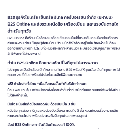
B2S ธุรกิจในเครือ เซ็นทรัล รีเทล คอร์ปอเรชั่น จำกัด (มหาชน)
B2S Online แหล่งรวมหนังสือ เครื่องเขียน และแรงบันดาลใจ
สำหรับทุกวัย
B2S Online คือร้านหนังสือและเครื่องเขียนออนไลน์ที่ครบครัน ตอบโจทย์คนรักการ
อ่านและงานเขียน ให้คุณรู้สึกเหมือนมีร้านหนังสือใกล้ฉันอยู่ในมือ ช้อปง่าย ไม่ต้อง
ออกจากบ้าน เพราะ b2s มีทั้งหนังสือหลากหลายแนวและเครื่องเขียนคุณภาพ พร้อม
สิทธิพิเศษที่ไม่ควรพลาด!
ทำไม B2S Online คือแหล่งช้อปปิ้งที่คุณไม่ควรพลาด
ไม่ว่าคุณจะเป็นนักเรียน นักศึกษา คนทำงาน B2S พร้อมให้คุณเลือกสินค้าคุณภาพได้
ตลอด 24 ชั่วโมง พร้อมโปรโมชั่นและสิทธิพิเศษมากมาย
ฟรี! ค่าจัดส่งทั่วไทย *เมื่อสั่งครบขั้นต่ำที่บริษัทกำหนด
ช้อปเพลินเกินคุ้ม! เพียงมียอดสั่งซื้อสินค้าขั้นต่ำที่บริษัทกำหนด รับสิทธิ์ส่งฟรีถึงบ้าน
ไม่ต้องจ่ายเพิ่ม
มั่นใจ หนังสือถึงมือปลอดภัย ด้วยบับเบิ้ล 3 ชั้น
หนังสือทุกเล่มจากบีทูเอสห่อด้วยบับเบิ้ลหนาแน่นถึง 3 ชั้น หมดกังวลเรื่องความเสีย
หายระหว่างจัดส่ง พร้อมส่งตรงถึงมือคุณในสภาพสมบูรณ์
ช้อป B2S Online การันตีสินค้าของแท้ 100%