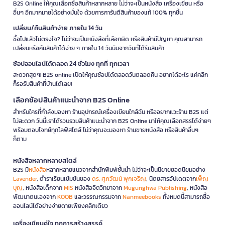
B2S Online ให้คุณเลือกซื้อสินค้าหลากหลาย ไม่ว่าจะเป็นหนังสือ เครื่องเขียน หรือ
อื่นๆ อีกมากมายได้อย่างมั่นใจ ด้วยการการันตีสินค้าของแท้ 100% ทุกชิ้น
เปลี่ยน/คืนสินค้าง่าย ภายใน 14 วัน
ซื้อไปแล้วไม่ตรงใจ? ไม่ว่าจะเป็นหนังสือที่เลือกผิด หรือสินค้ามีปัญหา คุณสามารถ
เปลี่ยนหรือคืนสินค้าได้ง่าย ๆ ภายใน 14 วันนับจากวันที่ได้รับสินค้า
ช้อปออนไลน์ได้ตลอด 24 ชั่วโมง ทุกที่ ทุกเวลา
สะดวกสุดๆ! B2S online เปิดให้คุณช้อปได้ตลอดวันตลอดคืน อยากได้อะไร แค่คลิก
ก็รอรับสินค้าที่บ้านได้เลย!
เลือกช้อปสินค้าแนะนำจาก B2S Online
สำหรับใครที่กำลังมองหา ร้านอุปกรณ์เครื่องเขียนใกล้ฉัน หรืออยากแวะร้าน B2S แต่
ไม่สะดวก วันนี้เราได้รวบรวมสินค้าแนะนำจาก B2S Online มาให้คุณเลือกสรรได้ง่ายๆ
พร้อมตอบโจทย์ทุกไลฟ์สไตล์ ไม่ว่าคุณจะมองหา ร้านขายหนังสือ หรือสินค้าอื่นๆ
ก็ตาม
หนังสือหลากหลายสไตล์
B2S มี
หนังสือ
หลากหลายแนวจากสำนักพิมพ์ชั้นนำ ไม่ว่าจะเป็นนิยายยอดนิยมอย่าง
Lavender
, ตำราเรียนเข้มข้นของ
ดร. ศุภวัฒน์ พุกเจริญ
, นิตยสารอัปเดตจาก
เพ็ญ
บุญ
, หนังสือเด็กจาก
MIS
หนังสือจิตวิทยาจาก
Mugunghwa Publishing
, หนังสือ
พัฒนาตนเองจาก
KOOB
และวรรณกรรมจาก
Nanmeebooks
ทั้งหมดนี้สามารถซื้อ
ออนไลน์ได้อย่างง่ายดายเพียงคลิกเดียว
เครื่องเขียนคู่ใจ ทุกการสร้างสรรค์