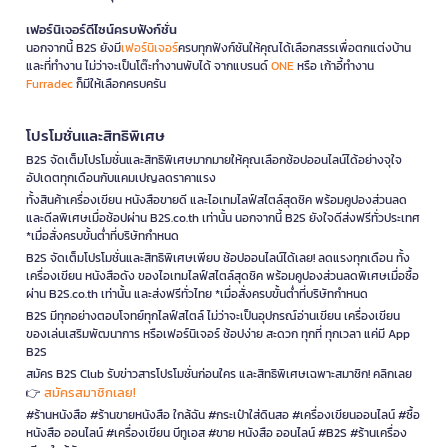
เฟอร์นิเจอร์ดีไซน์ครบฟังก์ชั่น
นอกจากนี้ B2S ยังมี
เฟอร์นิเจอร์
ครบทุกฟังก์ชันให้คุณได้เลือกสรรเพื่อตกแต่งบ้าน
และที่ทำงาน ไม่ว่าจะเป็นโต๊ะทำงานพับได้ จากแบรนด์
ONE
หรือ เก้าอี้ทำงาน
Furradec
ก็มีให้เลือกครบครัน
โปรโมชั่นและสิทธิพิเศษ
B2S จัดเต็มโปรโมชั่นและสิทธิพิเศษมากมายให้คุณเลือกช้อปออนไลน์ได้อย่างจุใจ
อัปเดตทุกเดือนกับแคมเปญลดราคาแรง
ทั้งสินค้าเครื่องเขียน หนังสือขายดี และไอเทมไลฟ์สไตล์สุดชิค พร้อมคูปองส่วนลด
และดีลพิเศษเมื่อช้อปผ่าน B2S.co.th เท่านั้น นอกจากนี้ B2S ยังใจดีส่งฟรีทั่วประเทศ
*เมื่อสั่งครบขั้นต่ำที่บริษัทกำหนด
B2S จัดเต็มโปรโมชั่นและสิทธิพิเศษเพียบ ช้อปออนไลน์ได้เลย! ลดแรงทุกเดือน ทั้ง
เครื่องเขียน หนังสือดัง ของไอเทมไลฟ์สไตล์สุดชิค พร้อมคูปองส่วนลดพิเศษเมื่อซื้อ
ผ่าน B2S.co.th เท่านั้น และส่งฟรีทั่วไทย *เมื่อสั่งครบขั้นต่ำที่บริษัทกำหนด
B2S มีทุกอย่างตอบโจทย์ทุกไลฟ์สไตล์ ไม่ว่าจะเป็นอุปกรณ์อ่านเขียน เครื่องเขียน
ของเล่นเสริมพัฒนาการ หรือเฟอร์นิเจอร์ ช้อปง่าย สะดวก ทุกที่ ทุกเวลา แค่มี App
B2S
สมัคร B2S Club รับข่าวสารโปรโมชั่นก่อนใคร และสิทธิพิเศษเฉพาะสมาชิก! คลิกเลย
สมัครสมาชิกเลย!
👉
#ร้านหนังสือ #ร้านขายหนังสือ ใกล้ฉัน #กระเป๋าใส่ดินสอ #เครื่องเขียนออนไลน์ #ซื้อ
หนังสือ ออนไลน์ #เครื่องเขียน บีทูเอส #ขาย หนังสือ ออนไลน์ #B2S #ร้านเครื่อง