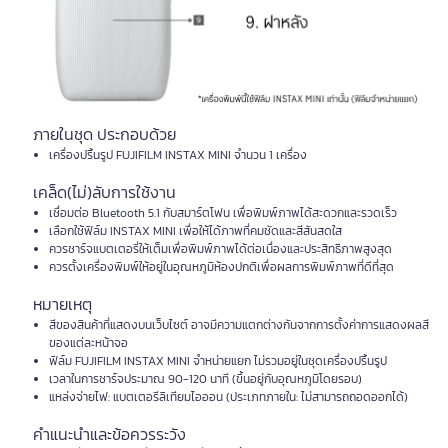
ภายในชุด ประกอบด้วย
เครื่องปริ้นรูป FUJIFILM INSTAX MINI จำนวน 1 เครื่อง
เคล็ด(ไม่)ลับการใช้งาน
เชื่อมต่อ Bluetooth 5.1 กับสมาร์ตโฟน เพื่อพิมพ์ภาพได้สะดวกและรวดเร็ว
เลือกใช้ฟิล์ม INSTAX MINI เพื่อให้ได้ภาพที่คมชัดและสีสันสดใส
ควรชาร์จแบตเตอรี่ให้เต็มเพื่อพิมพ์ภาพได้ต่อเนื่องและประสิทธิภาพสูงสุด
ควรตั้งเครื่องพิมพ์ให้อยู่ในอุณหภูมิห้องปกติเพื่อผลการพิมพ์ภาพที่ดีที่สุด
หมายเหตุ
สีของสินค้าที่แสดงบนเว็บไซต์ อาจมีความแตกต่างกันจากการตั้งค่าการแสดงผลสี
ของแต่ละหน้าจอ
ฟิล์ม FUJIFILM INSTAX MINI จำหน่ายแยก ไม่รวมอยู่ในชุดเครื่องปริ้นรูป
เวลาในการชาร์จประมาณ 90-120 นาที (ขึ้นอยู่กับอุณหภูมิโดยรอบ)
แหล่งจ่ายไฟ: แบตเตอรีลิเทียมไอออน (ประเภทภายใน: ไม่สามารถถอดออกได้)
คำแนะนำและข้อควรระวัง