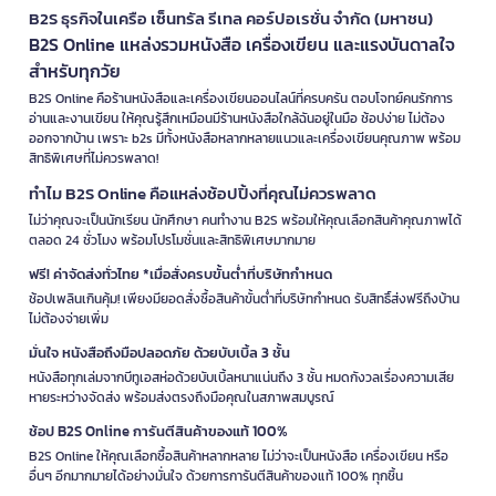
B2S ธุรกิจในเครือ เซ็นทรัล รีเทล คอร์ปอเรชั่น จำกัด (มหาชน)
B2S Online แหล่งรวมหนังสือ เครื่องเขียน และแรงบันดาลใจ
สำหรับทุกวัย
B2S Online คือร้านหนังสือและเครื่องเขียนออนไลน์ที่ครบครัน ตอบโจทย์คนรักการ
อ่านและงานเขียน ให้คุณรู้สึกเหมือนมีร้านหนังสือใกล้ฉันอยู่ในมือ ช้อปง่าย ไม่ต้อง
ออกจากบ้าน เพราะ b2s มีทั้งหนังสือหลากหลายแนวและเครื่องเขียนคุณภาพ พร้อม
สิทธิพิเศษที่ไม่ควรพลาด!
ทำไม B2S Online คือแหล่งช้อปปิ้งที่คุณไม่ควรพลาด
ไม่ว่าคุณจะเป็นนักเรียน นักศึกษา คนทำงาน B2S พร้อมให้คุณเลือกสินค้าคุณภาพได้
ตลอด 24 ชั่วโมง พร้อมโปรโมชั่นและสิทธิพิเศษมากมาย
ฟรี! ค่าจัดส่งทั่วไทย *เมื่อสั่งครบขั้นต่ำที่บริษัทกำหนด
ช้อปเพลินเกินคุ้ม! เพียงมียอดสั่งซื้อสินค้าขั้นต่ำที่บริษัทกำหนด รับสิทธิ์ส่งฟรีถึงบ้าน
ไม่ต้องจ่ายเพิ่ม
มั่นใจ หนังสือถึงมือปลอดภัย ด้วยบับเบิ้ล 3 ชั้น
หนังสือทุกเล่มจากบีทูเอสห่อด้วยบับเบิ้ลหนาแน่นถึง 3 ชั้น หมดกังวลเรื่องความเสีย
หายระหว่างจัดส่ง พร้อมส่งตรงถึงมือคุณในสภาพสมบูรณ์
ช้อป B2S Online การันตีสินค้าของแท้ 100%
B2S Online ให้คุณเลือกซื้อสินค้าหลากหลาย ไม่ว่าจะเป็นหนังสือ เครื่องเขียน หรือ
อื่นๆ อีกมากมายได้อย่างมั่นใจ ด้วยการการันตีสินค้าของแท้ 100% ทุกชิ้น