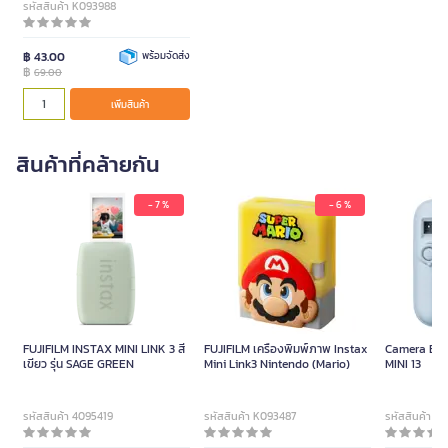
รหัสสินค้า K093988
฿ 43.00
พร้อมจัดส่ง
฿
69.00
เพิ่มสินค้า
สินค้าที่คล้ายกัน
- 7 %
- 6 %
FUJIFILM INSTAX MINI LINK 3 สี
FUJIFILM เครื่องพิมพ์ภาพ Instax
Camera Blu
เขียว รุ่น SAGE GREEN
Mini Link3 Nintendo (Mario)
MINI 13
รหัสสินค้า 4095419
รหัสสินค้า K093487
รหัสสินค้า K