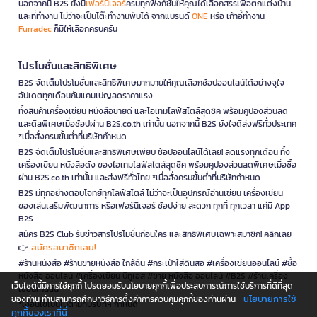
นอกจากนี้ B2S ยังมี
เฟอร์นิเจอร์
ครบทุกฟังก์ชันให้คุณได้เลือกสรรเพื่อตกแต่งบ้าน
และที่ทำงาน ไม่ว่าจะเป็นโต๊ะทำงานพับได้ จากแบรนด์
ONE
หรือ เก้าอี้ทำงาน
Furradec
ก็มีให้เลือกครบครัน
โปรโมชั่นและสิทธิพิเศษ
B2S จัดเต็มโปรโมชั่นและสิทธิพิเศษมากมายให้คุณเลือกช้อปออนไลน์ได้อย่างจุใจ
อัปเดตทุกเดือนกับแคมเปญลดราคาแรง
ทั้งสินค้าเครื่องเขียน หนังสือขายดี และไอเทมไลฟ์สไตล์สุดชิค พร้อมคูปองส่วนลด
และดีลพิเศษเมื่อช้อปผ่าน B2S.co.th เท่านั้น นอกจากนี้ B2S ยังใจดีส่งฟรีทั่วประเทศ
*เมื่อสั่งครบขั้นต่ำที่บริษัทกำหนด
B2S จัดเต็มโปรโมชั่นและสิทธิพิเศษเพียบ ช้อปออนไลน์ได้เลย! ลดแรงทุกเดือน ทั้ง
เครื่องเขียน หนังสือดัง ของไอเทมไลฟ์สไตล์สุดชิค พร้อมคูปองส่วนลดพิเศษเมื่อซื้อ
ผ่าน B2S.co.th เท่านั้น และส่งฟรีทั่วไทย *เมื่อสั่งครบขั้นต่ำที่บริษัทกำหนด
B2S มีทุกอย่างตอบโจทย์ทุกไลฟ์สไตล์ ไม่ว่าจะเป็นอุปกรณ์อ่านเขียน เครื่องเขียน
ของเล่นเสริมพัฒนาการ หรือเฟอร์นิเจอร์ ช้อปง่าย สะดวก ทุกที่ ทุกเวลา แค่มี App
B2S
สมัคร B2S Club รับข่าวสารโปรโมชั่นก่อนใคร และสิทธิพิเศษเฉพาะสมาชิก! คลิกเลย
สมัครสมาชิกเลย!
👉
#ร้านหนังสือ #ร้านขายหนังสือ ใกล้ฉัน #กระเป๋าใส่ดินสอ #เครื่องเขียนออนไลน์ #ซื้อ
หนังสือ ออนไลน์ #เครื่องเขียน บีทูเอส #ขาย หนังสือ ออนไลน์ #B2S #ร้านเครื่อง
เว็บไซต์นี้มีการใช้คุกกี้ โปรดยอมรับนโยบายคุกกี้เพื่อประสบการณ์การใช้บริการที่ดีที่สุด
เขียนใกล้ฉัน
นโยบายการใช้
ของท่าน ท่านสามารถศึกษาวิธีการตั้งค่าการควบคุมคุกกี้ของท่านผ่าน
*เงื่อนไขเป็นไปตามที่บริษัทฯ กำหนด
คุกกี้ของเราที่นี่