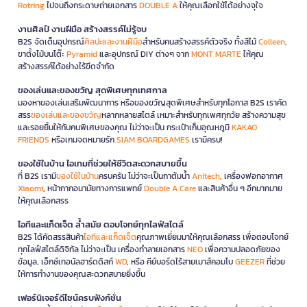
Rotring
ไปจนถึงกระดาษถ่ายเอกสาร
DOUBLE A
ให้คุณเลือกใช้ได้อย่างจุใจ
งานศิลป์ งานฝีมือ สร้างสรรค์ไม่รู้จบ
B2S จัดเต็มอุปกรณ์
ศิลปะและงานฝีมือ
สำหรับคนสร้างสรรค์ตัวจริง ทั้งสีไม้
Colleen
,
ขาตั้งไม้บนโต๊ะ
Pyramid
และอุปกรณ์ DIY ต่างๆ จาก
MONT MARTE
ให้คุณ
สร้างสรรค์ได้อย่างไร้ขีดจำกัด
ของเล่นและของขวัญ สุดพิเศษทุกเทศกาล
มองหาของเล่นเสริมพัฒนาการ หรือของขวัญสุดพิเศษสำหรับทุกโอกาส B2S เราคัด
สรร
ของเล่นและของขวัญ
หลากหลายสไตล์ เหมาะสำหรับทุกเพศทุกวัย สร้างความสุข
และรอยยิ้มให้กับคนพิเศษของคุณ ไม่ว่าจะเป็น กระเป๋าเก็บอุณหภูมิ
KAKAO
FRIENDS
หรือเกมจดหมายรัก
SIAM BOARDGAMES
เรามีครบ!
ของใช้ในบ้าน ไอเทมที่ช่วยให้ชีวิตสะดวกสบายขึ้น
ที่ B2S เรามี
ของใช้ในบ้าน
ครบครัน ไม่ว่าจะเป็นกาต้มน้ำ
Anitech
, เครื่องฟอกอากาศ
Xiaomi
, หน้ากากอนามัยทางการแพทย์
Double A Care
และสินค้าอื่น ๆ อีกมากมาย
ให้คุณเลือกสรร
ไอทีและแก็ดเจ็ต ล้ำสมัย ตอบโจทย์ทุกไลฟ์สไตล์
B2S ได้คัดสรรสินค้า
ไอทีและแก็ดเจ็ต
คุณภาพเยี่ยมมาให้คุณเลือกสรร เพื่อตอบโจทย์
ทุกไลฟ์สไตล์ดิจิทัล ไม่ว่าจะเป็น เครื่องทำลายเอกสาร
NEO
เพื่อความปลอดภัยของ
ข้อมูล, เอ็กซ์เทอนัลฮาร์ดดิสก์
WD
, หรือ คีย์บอร์ดไร้สายเมาส์คอมโบ
GEEZER
ที่ช่วย
ให้การทำงานของคุณสะดวกสบายยิ่งขึ้น
เฟอร์นิเจอร์ดีไซน์ครบฟังก์ชั่น