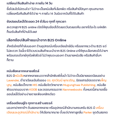
เปลี่ยน/คืนสินค้าง่าย ภายใน 14 วัน
ซื้อไปแล้วไม่ตรงใจ? ไม่ว่าจะเป็นหนังสือที่เลือกผิด หรือสินค้ามีปัญหา คุณสามารถ
เปลี่ยนหรือคืนสินค้าได้ง่าย ๆ ภายใน 14 วันนับจากวันที่ได้รับสินค้า
ช้อปออนไลน์ได้ตลอด 24 ชั่วโมง ทุกที่ ทุกเวลา
สะดวกสุดๆ! B2S online เปิดให้คุณช้อปได้ตลอดวันตลอดคืน อยากได้อะไร แค่คลิก
ก็รอรับสินค้าที่บ้านได้เลย!
เลือกช้อปสินค้าแนะนำจาก B2S Online
สำหรับใครที่กำลังมองหา ร้านอุปกรณ์เครื่องเขียนใกล้ฉัน หรืออยากแวะร้าน B2S แต่
ไม่สะดวก วันนี้เราได้รวบรวมสินค้าแนะนำจาก B2S Online มาให้คุณเลือกสรรได้ง่ายๆ
พร้อมตอบโจทย์ทุกไลฟ์สไตล์ ไม่ว่าคุณจะมองหา ร้านขายหนังสือ หรือสินค้าอื่นๆ
ก็ตาม
หนังสือหลากหลายสไตล์
B2S มี
หนังสือ
หลากหลายแนวจากสำนักพิมพ์ชั้นนำ ไม่ว่าจะเป็นนิยายยอดนิยมอย่าง
Lavender
, ตำราเรียนเข้มข้นของ
ดร. ศุภวัฒน์ พุกเจริญ
, นิตยสารอัปเดตจาก
เพ็ญ
บุญ
, หนังสือเด็กจาก
MIS
หนังสือจิตวิทยาจาก
Mugunghwa Publishing
, หนังสือ
พัฒนาตนเองจาก
KOOB
และวรรณกรรมจาก
Nanmeebooks
ทั้งหมดนี้สามารถซื้อ
ออนไลน์ได้อย่างง่ายดายเพียงคลิกเดียว
เครื่องเขียนคู่ใจ ทุกการสร้างสรรค์
มองหาปากกาดีๆ ดินสอหลากหลาย หรืออุปกรณ์สำนักงานครบครัน B2S มี
เครื่อง
เขียนและอุปกรณ์สำนักงาน
ให้เลือกมากมาย ตั้งแต่ปากกาลูกลื่น
Parker
ชุดดินสอกด