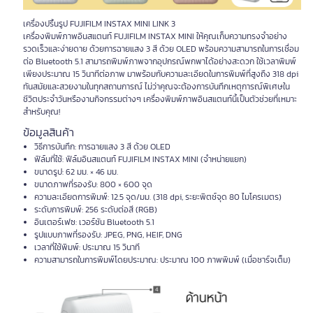
เครื่องปริ้นรูป FUJIFILM INSTAX MINI LINK 3
เครื่องพิมพ์ภาพอินสแตนท์ FUJIFILM INSTAX MINI ให้คุณเก็บความทรงจำอย่าง
รวดเร็วและง่ายดาย ด้วยการฉายแสง 3 สี ด้วย OLED พร้อมความสามารถในการเชื่อม
ต่อ Bluetooth 5.1 สามารถพิมพ์ภาพจากอุปกรณ์พกพาได้อย่างสะดวก ใช้เวลาพิมพ์
เพียงประมาณ 15 วินาทีต่อภาพ มาพร้อมกับความละเอียดในการพิมพ์ที่สูงถึง 318 dpi
ทันสมัยและสวยงามในทุกสถานการณ์ ไม่ว่าคุณจะต้องการบันทึกเหตุการณ์พิเศษใน
ชีวิตประจำวันหรืองานกิจกรรมต่างๆ เครื่องพิมพ์ภาพอินสแตนท์นี้เป็นตัวช่วยที่เหมาะ
สำหรับคุณ!
ข้อมูลสินค้า
วิธีการบันทึก: การฉายแสง 3 สี ด้วย OLED
ฟิล์มที่ใช้: ฟิล์มอินสแตนท์ FUJIFILM INSTAX MINI (จำหน่ายแยก)
ขนาดรูป: 62 มม. × 46 มม.
ขนาดภาพที่รองรับ: 800 × 600 จุด
ความละเอียดการพิมพ์: 12.5 จุด/มม. (318 dpi, ระยะพิตช์จุด 80 ไมโครเมตร)
ระดับการพิมพ์: 256 ระดับต่อสี (RGB)
อินเตอร์เฟซ: เวอร์ชัน Bluetooth 5.1
รูปแบบภาพที่รองรับ: JPEG, PNG, HEIF, DNG
เวลาที่ใช้พิมพ์: ประมาณ 15 วินาที
ความสามารถในการพิมพ์โดยประมาณ: ประมาณ 100 ภาพพิมพ์ (เมื่อชาร์จเต็ม)