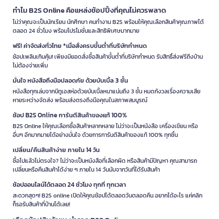
ทำไม B2S Online คือแหล่งช้อปปิ้งที่คุณไม่ควรพลาด
ไม่ว่าคุณจะเป็นนักเรียน นักศึกษา คนทำงาน B2S พร้อมให้คุณเลือกสินค้าคุณภาพได้
ตลอด 24 ชั่วโมง พร้อมโปรโมชั่นและสิทธิพิเศษมากมาย
ฟรี! ค่าจัดส่งทั่วไทย *เมื่อสั่งครบขั้นต่ำที่บริษัทกำหนด
ช้อปเพลินเกินคุ้ม! เพียงมียอดสั่งซื้อสินค้าขั้นต่ำที่บริษัทกำหนด รับสิทธิ์ส่งฟรีถึงบ้าน
ไม่ต้องจ่ายเพิ่ม
มั่นใจ หนังสือถึงมือปลอดภัย ด้วยบับเบิ้ล 3 ชั้น
หนังสือทุกเล่มจากบีทูเอสห่อด้วยบับเบิ้ลหนาแน่นถึง 3 ชั้น หมดกังวลเรื่องความเสีย
หายระหว่างจัดส่ง พร้อมส่งตรงถึงมือคุณในสภาพสมบูรณ์
ช้อป B2S Online การันตีสินค้าของแท้ 100%
B2S Online ให้คุณเลือกซื้อสินค้าหลากหลาย ไม่ว่าจะเป็นหนังสือ เครื่องเขียน หรือ
อื่นๆ อีกมากมายได้อย่างมั่นใจ ด้วยการการันตีสินค้าของแท้ 100% ทุกชิ้น
เปลี่ยน/คืนสินค้าง่าย ภายใน 14 วัน
ซื้อไปแล้วไม่ตรงใจ? ไม่ว่าจะเป็นหนังสือที่เลือกผิด หรือสินค้ามีปัญหา คุณสามารถ
เปลี่ยนหรือคืนสินค้าได้ง่าย ๆ ภายใน 14 วันนับจากวันที่ได้รับสินค้า
ช้อปออนไลน์ได้ตลอด 24 ชั่วโมง ทุกที่ ทุกเวลา
สะดวกสุดๆ! B2S online เปิดให้คุณช้อปได้ตลอดวันตลอดคืน อยากได้อะไร แค่คลิก
ก็รอรับสินค้าที่บ้านได้เลย!