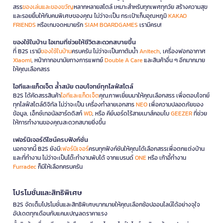
สรร
ของเล่นและของขวัญ
หลากหลายสไตล์ เหมาะสำหรับทุกเพศทุกวัย สร้างความสุข
และรอยยิ้มให้กับคนพิเศษของคุณ ไม่ว่าจะเป็น กระเป๋าเก็บอุณหภูมิ
KAKAO
FRIENDS
หรือเกมจดหมายรัก
SIAM BOARDGAMES
เรามีครบ!
ของใช้ในบ้าน ไอเทมที่ช่วยให้ชีวิตสะดวกสบายขึ้น
ที่ B2S เรามี
ของใช้ในบ้าน
ครบครัน ไม่ว่าจะเป็นกาต้มน้ำ
Anitech
, เครื่องฟอกอากาศ
Xiaomi
, หน้ากากอนามัยทางการแพทย์
Double A Care
และสินค้าอื่น ๆ อีกมากมาย
ให้คุณเลือกสรร
ไอทีและแก็ดเจ็ต ล้ำสมัย ตอบโจทย์ทุกไลฟ์สไตล์
B2S ได้คัดสรรสินค้า
ไอทีและแก็ดเจ็ต
คุณภาพเยี่ยมมาให้คุณเลือกสรร เพื่อตอบโจทย์
ทุกไลฟ์สไตล์ดิจิทัล ไม่ว่าจะเป็น เครื่องทำลายเอกสาร
NEO
เพื่อความปลอดภัยของ
ข้อมูล, เอ็กซ์เทอนัลฮาร์ดดิสก์
WD
, หรือ คีย์บอร์ดไร้สายเมาส์คอมโบ
GEEZER
ที่ช่วย
ให้การทำงานของคุณสะดวกสบายยิ่งขึ้น
เฟอร์นิเจอร์ดีไซน์ครบฟังก์ชั่น
นอกจากนี้ B2S ยังมี
เฟอร์นิเจอร์
ครบทุกฟังก์ชันให้คุณได้เลือกสรรเพื่อตกแต่งบ้าน
และที่ทำงาน ไม่ว่าจะเป็นโต๊ะทำงานพับได้ จากแบรนด์
ONE
หรือ เก้าอี้ทำงาน
Furradec
ก็มีให้เลือกครบครัน
โปรโมชั่นและสิทธิพิเศษ
B2S จัดเต็มโปรโมชั่นและสิทธิพิเศษมากมายให้คุณเลือกช้อปออนไลน์ได้อย่างจุใจ
อัปเดตทุกเดือนกับแคมเปญลดราคาแรง