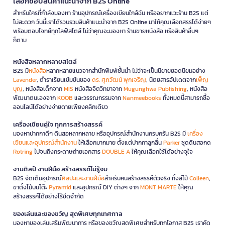
เลือกช้อปสินค้าแนะนำจาก B2S Online
สำหรับใครที่กำลังมองหา ร้านอุปกรณ์เครื่องเขียนใกล้ฉัน หรืออยากแวะร้าน B2S แต่
ไม่สะดวก วันนี้เราได้รวบรวมสินค้าแนะนำจาก B2S Online มาให้คุณเลือกสรรได้ง่ายๆ
พร้อมตอบโจทย์ทุกไลฟ์สไตล์ ไม่ว่าคุณจะมองหา ร้านขายหนังสือ หรือสินค้าอื่นๆ
ก็ตาม
หนังสือหลากหลายสไตล์
B2S มี
หนังสือ
หลากหลายแนวจากสำนักพิมพ์ชั้นนำ ไม่ว่าจะเป็นนิยายยอดนิยมอย่าง
Lavender
, ตำราเรียนเข้มข้นของ
ดร. ศุภวัฒน์ พุกเจริญ
, นิตยสารอัปเดตจาก
เพ็ญ
บุญ
, หนังสือเด็กจาก
MIS
หนังสือจิตวิทยาจาก
Mugunghwa Publishing
, หนังสือ
พัฒนาตนเองจาก
KOOB
และวรรณกรรมจาก
Nanmeebooks
ทั้งหมดนี้สามารถซื้อ
ออนไลน์ได้อย่างง่ายดายเพียงคลิกเดียว
เครื่องเขียนคู่ใจ ทุกการสร้างสรรค์
มองหาปากกาดีๆ ดินสอหลากหลาย หรืออุปกรณ์สำนักงานครบครัน B2S มี
เครื่อง
เขียนและอุปกรณ์สำนักงาน
ให้เลือกมากมาย ตั้งแต่ปากกาลูกลื่น
Parker
ชุดดินสอกด
Rotring
ไปจนถึงกระดาษถ่ายเอกสาร
DOUBLE A
ให้คุณเลือกใช้ได้อย่างจุใจ
งานศิลป์ งานฝีมือ สร้างสรรค์ไม่รู้จบ
B2S จัดเต็มอุปกรณ์
ศิลปะและงานฝีมือ
สำหรับคนสร้างสรรค์ตัวจริง ทั้งสีไม้
Colleen
,
ขาตั้งไม้บนโต๊ะ
Pyramid
และอุปกรณ์ DIY ต่างๆ จาก
MONT MARTE
ให้คุณ
สร้างสรรค์ได้อย่างไร้ขีดจำกัด
ของเล่นและของขวัญ สุดพิเศษทุกเทศกาล
มองหาของเล่นเสริมพัฒนาการ หรือของขวัญสุดพิเศษสำหรับทุกโอกาส B2S เราคัด