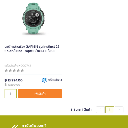
นาฬิกาอัจฉริยะ GARMIN รุ่น Instinct 2S
Solar สี Neo Tropic (จำนวน 1 เรือน)
รหัสสินค้า K090742
฿ 13,994.00
พร้อมจัดส่ง
฿
15,390.00
เพิ่มสินค้า
1-1 จาก 1 สินค้า
1
การันตีของแท้