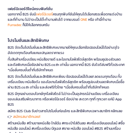
เฟอร์นิเจอร์ดีไซน์ครบฟังก์ชั่น
นอกจากนี้ B2S ยังมี
เฟอร์นิเจอร์
ครบทุกฟังก์ชันให้คุณได้เลือกสรรเพื่อตกแต่งบ้าน
และที่ทำงาน ไม่ว่าจะเป็นโต๊ะทำงานพับได้ จากแบรนด์
ONE
หรือ เก้าอี้ทำงาน
Furradec
ก็มีให้เลือกครบครัน
โปรโมชั่นและสิทธิพิเศษ
B2S จัดเต็มโปรโมชั่นและสิทธิพิเศษมากมายให้คุณเลือกช้อปออนไลน์ได้อย่างจุใจ
อัปเดตทุกเดือนกับแคมเปญลดราคาแรง
ทั้งสินค้าเครื่องเขียน หนังสือขายดี และไอเทมไลฟ์สไตล์สุดชิค พร้อมคูปองส่วนลด
และดีลพิเศษเมื่อช้อปผ่าน B2S.co.th เท่านั้น นอกจากนี้ B2S ยังใจดีส่งฟรีทั่วประเทศ
*เมื่อสั่งครบขั้นต่ำที่บริษัทกำหนด
B2S จัดเต็มโปรโมชั่นและสิทธิพิเศษเพียบ ช้อปออนไลน์ได้เลย! ลดแรงทุกเดือน ทั้ง
เครื่องเขียน หนังสือดัง ของไอเทมไลฟ์สไตล์สุดชิค พร้อมคูปองส่วนลดพิเศษเมื่อซื้อ
ผ่าน B2S.co.th เท่านั้น และส่งฟรีทั่วไทย *เมื่อสั่งครบขั้นต่ำที่บริษัทกำหนด
B2S มีทุกอย่างตอบโจทย์ทุกไลฟ์สไตล์ ไม่ว่าจะเป็นอุปกรณ์อ่านเขียน เครื่องเขียน
ของเล่นเสริมพัฒนาการ หรือเฟอร์นิเจอร์ ช้อปง่าย สะดวก ทุกที่ ทุกเวลา แค่มี App
B2S
สมัคร B2S Club รับข่าวสารโปรโมชั่นก่อนใคร และสิทธิพิเศษเฉพาะสมาชิก! คลิกเลย
สมัครสมาชิกเลย!
👉
#ร้านหนังสือ #ร้านขายหนังสือ ใกล้ฉัน #กระเป๋าใส่ดินสอ #เครื่องเขียนออนไลน์ #ซื้อ
หนังสือ ออนไลน์ #เครื่องเขียน บีทูเอส #ขาย หนังสือ ออนไลน์ #B2S #ร้านเครื่อง