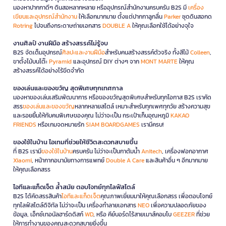
มองหาปากกาดีๆ ดินสอหลากหลาย หรืออุปกรณ์สำนักงานครบครัน B2S มี
เครื่อง
เขียนและอุปกรณ์สำนักงาน
ให้เลือกมากมาย ตั้งแต่ปากกาลูกลื่น
Parker
ชุดดินสอกด
Rotring
ไปจนถึงกระดาษถ่ายเอกสาร
DOUBLE A
ให้คุณเลือกใช้ได้อย่างจุใจ
งานศิลป์ งานฝีมือ สร้างสรรค์ไม่รู้จบ
B2S จัดเต็มอุปกรณ์
ศิลปะและงานฝีมือ
สำหรับคนสร้างสรรค์ตัวจริง ทั้งสีไม้
Colleen
,
ขาตั้งไม้บนโต๊ะ
Pyramid
และอุปกรณ์ DIY ต่างๆ จาก
MONT MARTE
ให้คุณ
สร้างสรรค์ได้อย่างไร้ขีดจำกัด
ของเล่นและของขวัญ สุดพิเศษทุกเทศกาล
มองหาของเล่นเสริมพัฒนาการ หรือของขวัญสุดพิเศษสำหรับทุกโอกาส B2S เราคัด
สรร
ของเล่นและของขวัญ
หลากหลายสไตล์ เหมาะสำหรับทุกเพศทุกวัย สร้างความสุข
และรอยยิ้มให้กับคนพิเศษของคุณ ไม่ว่าจะเป็น กระเป๋าเก็บอุณหภูมิ
KAKAO
FRIENDS
หรือเกมจดหมายรัก
SIAM BOARDGAMES
เรามีครบ!
ของใช้ในบ้าน ไอเทมที่ช่วยให้ชีวิตสะดวกสบายขึ้น
ที่ B2S เรามี
ของใช้ในบ้าน
ครบครัน ไม่ว่าจะเป็นกาต้มน้ำ
Anitech
, เครื่องฟอกอากาศ
Xiaomi
, หน้ากากอนามัยทางการแพทย์
Double A Care
และสินค้าอื่น ๆ อีกมากมาย
ให้คุณเลือกสรร
ไอทีและแก็ดเจ็ต ล้ำสมัย ตอบโจทย์ทุกไลฟ์สไตล์
B2S ได้คัดสรรสินค้า
ไอทีและแก็ดเจ็ต
คุณภาพเยี่ยมมาให้คุณเลือกสรร เพื่อตอบโจทย์
ทุกไลฟ์สไตล์ดิจิทัล ไม่ว่าจะเป็น เครื่องทำลายเอกสาร
NEO
เพื่อความปลอดภัยของ
ข้อมูล, เอ็กซ์เทอนัลฮาร์ดดิสก์
WD
, หรือ คีย์บอร์ดไร้สายเมาส์คอมโบ
GEEZER
ที่ช่วย
ให้การทำงานของคุณสะดวกสบายยิ่งขึ้น