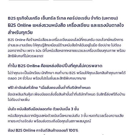
B2S ธุรกิจในเครือ เซ็นทรัล รีเทล คอร์ปอเรชั่น จำกัด (มหาชน)
B2S Online แหล่งรวมหนังสือ เครื่องเขียน และแรงบันดาลใจ
สำหรับทุกวัย
B2S Online คือร้านหนังสือและเครื่องเขียนออนไลน์ที่ครบครัน ตอบโจทย์คนรักการ
อ่านและงานเขียน ให้คุณรู้สึกเหมือนมีร้านหนังสือใกล้ฉันอยู่ในมือ ช้อปง่าย ไม่ต้อง
ออกจากบ้าน เพราะ b2s มีทั้งหนังสือหลากหลายแนวและเครื่องเขียนคุณภาพ พร้อม
สิทธิพิเศษที่ไม่ควรพลาด!
ทำไม B2S Online คือแหล่งช้อปปิ้งที่คุณไม่ควรพลาด
ไม่ว่าคุณจะเป็นนักเรียน นักศึกษา คนทำงาน B2S พร้อมให้คุณเลือกสินค้าคุณภาพได้
ตลอด 24 ชั่วโมง พร้อมโปรโมชั่นและสิทธิพิเศษมากมาย
ฟรี! ค่าจัดส่งทั่วไทย *เมื่อสั่งครบขั้นต่ำที่บริษัทกำหนด
ช้อปเพลินเกินคุ้ม! เพียงมียอดสั่งซื้อสินค้าขั้นต่ำที่บริษัทกำหนด รับสิทธิ์ส่งฟรีถึงบ้าน
ไม่ต้องจ่ายเพิ่ม
มั่นใจ หนังสือถึงมือปลอดภัย ด้วยบับเบิ้ล 3 ชั้น
หนังสือทุกเล่มจากบีทูเอสห่อด้วยบับเบิ้ลหนาแน่นถึง 3 ชั้น หมดกังวลเรื่องความเสีย
หายระหว่างจัดส่ง พร้อมส่งตรงถึงมือคุณในสภาพสมบูรณ์
ช้อป B2S Online การันตีสินค้าของแท้ 100%