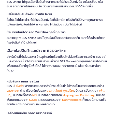
B2S Online ให้คุณเลือกซื้อสินค้าหลากหลาย ไม่ว่าจะเป็นหนังสือ เครื่องเขียน หรือ
อื่นๆ อีกมากมายได้อย่างมั่นใจ ด้วยการการันตีสินค้าของแท้ 100% ทุกชิ้น
เปลี่ยน/คืนสินค้าง่าย ภายใน 14 วัน
ซื้อไปแล้วไม่ตรงใจ? ไม่ว่าจะเป็นหนังสือที่เลือกผิด หรือสินค้ามีปัญหา คุณสามารถ
เปลี่ยนหรือคืนสินค้าได้ง่าย ๆ ภายใน 14 วันนับจากวันที่ได้รับสินค้า
ช้อปออนไลน์ได้ตลอด 24 ชั่วโมง ทุกที่ ทุกเวลา
สะดวกสุดๆ! B2S online เปิดให้คุณช้อปได้ตลอดวันตลอดคืน อยากได้อะไร แค่คลิก
ก็รอรับสินค้าที่บ้านได้เลย!
เลือกช้อปสินค้าแนะนำจาก B2S Online
สำหรับใครที่กำลังมองหา ร้านอุปกรณ์เครื่องเขียนใกล้ฉัน หรืออยากแวะร้าน B2S แต่
ไม่สะดวก วันนี้เราได้รวบรวมสินค้าแนะนำจาก B2S Online มาให้คุณเลือกสรรได้ง่ายๆ
พร้อมตอบโจทย์ทุกไลฟ์สไตล์ ไม่ว่าคุณจะมองหา ร้านขายหนังสือ หรือสินค้าอื่นๆ
ก็ตาม
หนังสือหลากหลายสไตล์
B2S มี
หนังสือ
หลากหลายแนวจากสำนักพิมพ์ชั้นนำ ไม่ว่าจะเป็นนิยายยอดนิยมอย่าง
Lavender
, ตำราเรียนเข้มข้นของ
ดร. ศุภวัฒน์ พุกเจริญ
, นิตยสารอัปเดตจาก
เพ็ญ
บุญ
, หนังสือเด็กจาก
MIS
หนังสือจิตวิทยาจาก
Mugunghwa Publishing
, หนังสือ
พัฒนาตนเองจาก
KOOB
และวรรณกรรมจาก
Nanmeebooks
ทั้งหมดนี้สามารถซื้อ
ออนไลน์ได้อย่างง่ายดายเพียงคลิกเดียว
เครื่องเขียนคู่ใจ ทุกการสร้างสรรค์