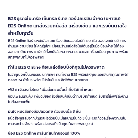
B2S ธุรกิจในเครือ เซ็นทรัล รีเทล คอร์ปอเรชั่น จำกัด (มหาชน)
B2S Online แหล่งรวมหนังสือ เครื่องเขียน และแรงบันดาลใจ
สำหรับทุกวัย
B2S Online คือร้านหนังสือและเครื่องเขียนออนไลน์ที่ครบครัน ตอบโจทย์คนรักการ
อ่านและงานเขียน ให้คุณรู้สึกเหมือนมีร้านหนังสือใกล้ฉันอยู่ในมือ ช้อปง่าย ไม่ต้อง
ออกจากบ้าน เพราะ b2s มีทั้งหนังสือหลากหลายแนวและเครื่องเขียนคุณภาพ พร้อม
สิทธิพิเศษที่ไม่ควรพลาด!
ทำไม B2S Online คือแหล่งช้อปปิ้งที่คุณไม่ควรพลาด
ไม่ว่าคุณจะเป็นนักเรียน นักศึกษา คนทำงาน B2S พร้อมให้คุณเลือกสินค้าคุณภาพได้
ตลอด 24 ชั่วโมง พร้อมโปรโมชั่นและสิทธิพิเศษมากมาย
ฟรี! ค่าจัดส่งทั่วไทย *เมื่อสั่งครบขั้นต่ำที่บริษัทกำหนด
ช้อปเพลินเกินคุ้ม! เพียงมียอดสั่งซื้อสินค้าขั้นต่ำที่บริษัทกำหนด รับสิทธิ์ส่งฟรีถึงบ้าน
ไม่ต้องจ่ายเพิ่ม
มั่นใจ หนังสือถึงมือปลอดภัย ด้วยบับเบิ้ล 3 ชั้น
หนังสือทุกเล่มจากบีทูเอสห่อด้วยบับเบิ้ลหนาแน่นถึง 3 ชั้น หมดกังวลเรื่องความเสีย
หายระหว่างจัดส่ง พร้อมส่งตรงถึงมือคุณในสภาพสมบูรณ์
ช้อป B2S Online การันตีสินค้าของแท้ 100%