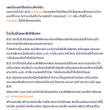
เฟอร์นิเจอร์ดีไซน์ครบฟังก์ชั่น
นอกจากนี้ B2S ยังมี
เฟอร์นิเจอร์
ครบทุกฟังก์ชันให้คุณได้เลือกสรรเพื่อตกแต่งบ้าน
และที่ทำงาน ไม่ว่าจะเป็นโต๊ะทำงานพับได้ จากแบรนด์
ONE
หรือ เก้าอี้ทำงาน
Furradec
ก็มีให้เลือกครบครัน
โปรโมชั่นและสิทธิพิเศษ
B2S จัดเต็มโปรโมชั่นและสิทธิพิเศษมากมายให้คุณเลือกช้อปออนไลน์ได้อย่างจุใจ
อัปเดตทุกเดือนกับแคมเปญลดราคาแรง
ทั้งสินค้าเครื่องเขียน หนังสือขายดี และไอเทมไลฟ์สไตล์สุดชิค พร้อมคูปองส่วนลด
และดีลพิเศษเมื่อช้อปผ่าน B2S.co.th เท่านั้น นอกจากนี้ B2S ยังใจดีส่งฟรีทั่วประเทศ
*เมื่อสั่งครบขั้นต่ำที่บริษัทกำหนด
B2S จัดเต็มโปรโมชั่นและสิทธิพิเศษเพียบ ช้อปออนไลน์ได้เลย! ลดแรงทุกเดือน ทั้ง
เครื่องเขียน หนังสือดัง ของไอเทมไลฟ์สไตล์สุดชิค พร้อมคูปองส่วนลดพิเศษเมื่อซื้อ
ผ่าน B2S.co.th เท่านั้น และส่งฟรีทั่วไทย *เมื่อสั่งครบขั้นต่ำที่บริษัทกำหนด
B2S มีทุกอย่างตอบโจทย์ทุกไลฟ์สไตล์ ไม่ว่าจะเป็นอุปกรณ์อ่านเขียน เครื่องเขียน
ของเล่นเสริมพัฒนาการ หรือเฟอร์นิเจอร์ ช้อปง่าย สะดวก ทุกที่ ทุกเวลา แค่มี App
B2S
สมัคร B2S Club รับข่าวสารโปรโมชั่นก่อนใคร และสิทธิพิเศษเฉพาะสมาชิก! คลิกเลย
สมัครสมาชิกเลย!
👉
#ร้านหนังสือ #ร้านขายหนังสือ ใกล้ฉัน #กระเป๋าใส่ดินสอ #เครื่องเขียนออนไลน์ #ซื้อ
หนังสือ ออนไลน์ #เครื่องเขียน บีทูเอส #ขาย หนังสือ ออนไลน์ #B2S #ร้านเครื่อง