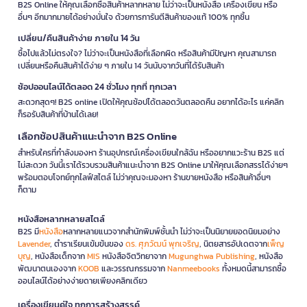
B2S Online ให้คุณเลือกซื้อสินค้าหลากหลาย ไม่ว่าจะเป็นหนังสือ เครื่องเขียน หรือ
อื่นๆ อีกมากมายได้อย่างมั่นใจ ด้วยการการันตีสินค้าของแท้ 100% ทุกชิ้น
เปลี่ยน/คืนสินค้าง่าย ภายใน 14 วัน
ซื้อไปแล้วไม่ตรงใจ? ไม่ว่าจะเป็นหนังสือที่เลือกผิด หรือสินค้ามีปัญหา คุณสามารถ
เปลี่ยนหรือคืนสินค้าได้ง่าย ๆ ภายใน 14 วันนับจากวันที่ได้รับสินค้า
ช้อปออนไลน์ได้ตลอด 24 ชั่วโมง ทุกที่ ทุกเวลา
สะดวกสุดๆ! B2S online เปิดให้คุณช้อปได้ตลอดวันตลอดคืน อยากได้อะไร แค่คลิก
ก็รอรับสินค้าที่บ้านได้เลย!
เลือกช้อปสินค้าแนะนำจาก B2S Online
สำหรับใครที่กำลังมองหา ร้านอุปกรณ์เครื่องเขียนใกล้ฉัน หรืออยากแวะร้าน B2S แต่
ไม่สะดวก วันนี้เราได้รวบรวมสินค้าแนะนำจาก B2S Online มาให้คุณเลือกสรรได้ง่ายๆ
พร้อมตอบโจทย์ทุกไลฟ์สไตล์ ไม่ว่าคุณจะมองหา ร้านขายหนังสือ หรือสินค้าอื่นๆ
ก็ตาม
หนังสือหลากหลายสไตล์
B2S มี
หนังสือ
หลากหลายแนวจากสำนักพิมพ์ชั้นนำ ไม่ว่าจะเป็นนิยายยอดนิยมอย่าง
Lavender
, ตำราเรียนเข้มข้นของ
ดร. ศุภวัฒน์ พุกเจริญ
, นิตยสารอัปเดตจาก
เพ็ญ
บุญ
, หนังสือเด็กจาก
MIS
หนังสือจิตวิทยาจาก
Mugunghwa Publishing
, หนังสือ
พัฒนาตนเองจาก
KOOB
และวรรณกรรมจาก
Nanmeebooks
ทั้งหมดนี้สามารถซื้อ
ออนไลน์ได้อย่างง่ายดายเพียงคลิกเดียว
เครื่องเขียนคู่ใจ ทุกการสร้างสรรค์