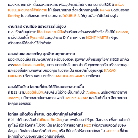
มองหาปากกาดีๆ ดินสอหลากหลาย หรืออุปกรณ์สำนักงานครบครัน B2S มี
เครื่อง
เขียนและอุปกรณ์สำนักงาน
ให้เลือกมากมาย ตั้งแต่ปากกาลูกลื่น
Parker
ชุดดินสอกด
Rotring
ไปจนถึงกระดาษถ่ายเอกสาร
DOUBLE A
ให้คุณเลือกใช้ได้อย่างจุใจ
งานศิลป์ งานฝีมือ สร้างสรรค์ไม่รู้จบ
B2S จัดเต็มอุปกรณ์
ศิลปะและงานฝีมือ
สำหรับคนสร้างสรรค์ตัวจริง ทั้งสีไม้
Colleen
,
ขาตั้งไม้บนโต๊ะ
Pyramid
และอุปกรณ์ DIY ต่างๆ จาก
MONT MARTE
ให้คุณ
สร้างสรรค์ได้อย่างไร้ขีดจำกัด
ของเล่นและของขวัญ สุดพิเศษทุกเทศกาล
มองหาของเล่นเสริมพัฒนาการ หรือของขวัญสุดพิเศษสำหรับทุกโอกาส B2S เราคัด
สรร
ของเล่นและของขวัญ
หลากหลายสไตล์ เหมาะสำหรับทุกเพศทุกวัย สร้างความสุข
และรอยยิ้มให้กับคนพิเศษของคุณ ไม่ว่าจะเป็น กระเป๋าเก็บอุณหภูมิ
KAKAO
FRIENDS
หรือเกมจดหมายรัก
SIAM BOARDGAMES
เรามีครบ!
ของใช้ในบ้าน ไอเทมที่ช่วยให้ชีวิตสะดวกสบายขึ้น
ที่ B2S เรามี
ของใช้ในบ้าน
ครบครัน ไม่ว่าจะเป็นกาต้มน้ำ
Anitech
, เครื่องฟอกอากาศ
Xiaomi
, หน้ากากอนามัยทางการแพทย์
Double A Care
และสินค้าอื่น ๆ อีกมากมาย
ให้คุณเลือกสรร
ไอทีและแก็ดเจ็ต ล้ำสมัย ตอบโจทย์ทุกไลฟ์สไตล์
B2S ได้คัดสรรสินค้า
ไอทีและแก็ดเจ็ต
คุณภาพเยี่ยมมาให้คุณเลือกสรร เพื่อตอบโจทย์
ทุกไลฟ์สไตล์ดิจิทัล ไม่ว่าจะเป็น เครื่องทำลายเอกสาร
NEO
เพื่อความปลอดภัยของ
ข้อมูล, เอ็กซ์เทอนัลฮาร์ดดิสก์
WD
, หรือ คีย์บอร์ดไร้สายเมาส์คอมโบ
GEEZER
ที่ช่วย
ให้การทำงานของคุณสะดวกสบายยิ่งขึ้น