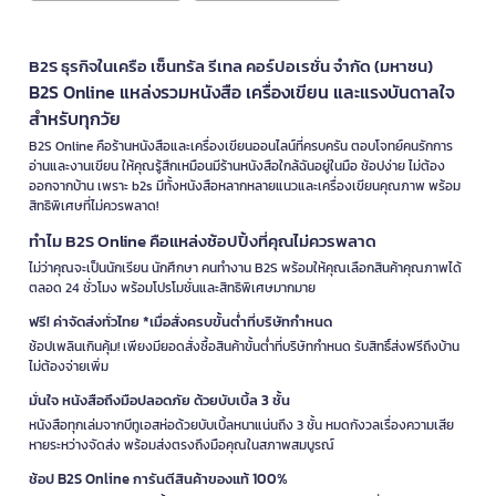
B2S ธุรกิจในเครือ เซ็นทรัล รีเทล คอร์ปอเรชั่น จำกัด (มหาชน)
B2S Online แหล่งรวมหนังสือ เครื่องเขียน และแรงบันดาลใจ
สำหรับทุกวัย
B2S Online คือร้านหนังสือและเครื่องเขียนออนไลน์ที่ครบครัน ตอบโจทย์คนรักการ
อ่านและงานเขียน ให้คุณรู้สึกเหมือนมีร้านหนังสือใกล้ฉันอยู่ในมือ ช้อปง่าย ไม่ต้อง
ออกจากบ้าน เพราะ b2s มีทั้งหนังสือหลากหลายแนวและเครื่องเขียนคุณภาพ พร้อม
สิทธิพิเศษที่ไม่ควรพลาด!
ทำไม B2S Online คือแหล่งช้อปปิ้งที่คุณไม่ควรพลาด
ไม่ว่าคุณจะเป็นนักเรียน นักศึกษา คนทำงาน B2S พร้อมให้คุณเลือกสินค้าคุณภาพได้
ตลอด 24 ชั่วโมง พร้อมโปรโมชั่นและสิทธิพิเศษมากมาย
ฟรี! ค่าจัดส่งทั่วไทย *เมื่อสั่งครบขั้นต่ำที่บริษัทกำหนด
ช้อปเพลินเกินคุ้ม! เพียงมียอดสั่งซื้อสินค้าขั้นต่ำที่บริษัทกำหนด รับสิทธิ์ส่งฟรีถึงบ้าน
ไม่ต้องจ่ายเพิ่ม
มั่นใจ หนังสือถึงมือปลอดภัย ด้วยบับเบิ้ล 3 ชั้น
หนังสือทุกเล่มจากบีทูเอสห่อด้วยบับเบิ้ลหนาแน่นถึง 3 ชั้น หมดกังวลเรื่องความเสีย
หายระหว่างจัดส่ง พร้อมส่งตรงถึงมือคุณในสภาพสมบูรณ์
ช้อป B2S Online การันตีสินค้าของแท้ 100%