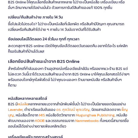
B2S Online ให้คุณเลือกซื้อสินค้าหลากหลาย ไม่ว่าจะเป็นหนังสือ เครื่องเขียน หรือ
อื่นๆ อีกมากมายได้อย่างมั่นใจ ด้วยการการันตีสินค้าของแท้ 100% ทุกชิ้น
เปลี่ยน/คืนสินค้าง่าย ภายใน 14 วัน
ซื้อไปแล้วไม่ตรงใจ? ไม่ว่าจะเป็นหนังสือที่เลือกผิด หรือสินค้ามีปัญหา คุณสามารถ
เปลี่ยนหรือคืนสินค้าได้ง่าย ๆ ภายใน 14 วันนับจากวันที่ได้รับสินค้า
ช้อปออนไลน์ได้ตลอด 24 ชั่วโมง ทุกที่ ทุกเวลา
สะดวกสุดๆ! B2S online เปิดให้คุณช้อปได้ตลอดวันตลอดคืน อยากได้อะไร แค่คลิก
ก็รอรับสินค้าที่บ้านได้เลย!
เลือกช้อปสินค้าแนะนำจาก B2S Online
สำหรับใครที่กำลังมองหา ร้านอุปกรณ์เครื่องเขียนใกล้ฉัน หรืออยากแวะร้าน B2S แต่
ไม่สะดวก วันนี้เราได้รวบรวมสินค้าแนะนำจาก B2S Online มาให้คุณเลือกสรรได้ง่ายๆ
พร้อมตอบโจทย์ทุกไลฟ์สไตล์ ไม่ว่าคุณจะมองหา ร้านขายหนังสือ หรือสินค้าอื่นๆ
ก็ตาม
หนังสือหลากหลายสไตล์
B2S มี
หนังสือ
หลากหลายแนวจากสำนักพิมพ์ชั้นนำ ไม่ว่าจะเป็นนิยายยอดนิยมอย่าง
Lavender
, ตำราเรียนเข้มข้นของ
ดร. ศุภวัฒน์ พุกเจริญ
, นิตยสารอัปเดตจาก
เพ็ญ
บุญ
, หนังสือเด็กจาก
MIS
หนังสือจิตวิทยาจาก
Mugunghwa Publishing
, หนังสือ
พัฒนาตนเองจาก
KOOB
และวรรณกรรมจาก
Nanmeebooks
ทั้งหมดนี้สามารถซื้อ
ออนไลน์ได้อย่างง่ายดายเพียงคลิกเดียว
เครื่องเขียนคู่ใจ ทุกการสร้างสรรค์