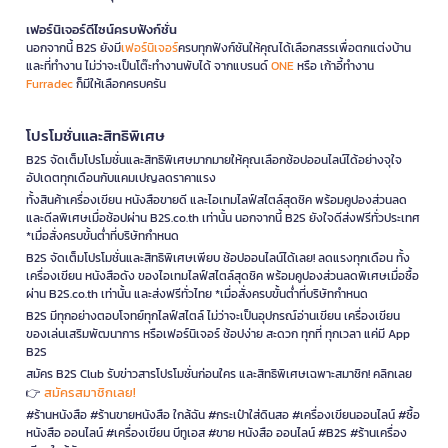
เฟอร์นิเจอร์ดีไซน์ครบฟังก์ชั่น
นอกจากนี้ B2S ยังมี
เฟอร์นิเจอร์
ครบทุกฟังก์ชันให้คุณได้เลือกสรรเพื่อตกแต่งบ้าน
และที่ทำงาน ไม่ว่าจะเป็นโต๊ะทำงานพับได้ จากแบรนด์
ONE
หรือ เก้าอี้ทำงาน
Furradec
ก็มีให้เลือกครบครัน
โปรโมชั่นและสิทธิพิเศษ
B2S จัดเต็มโปรโมชั่นและสิทธิพิเศษมากมายให้คุณเลือกช้อปออนไลน์ได้อย่างจุใจ
อัปเดตทุกเดือนกับแคมเปญลดราคาแรง
ทั้งสินค้าเครื่องเขียน หนังสือขายดี และไอเทมไลฟ์สไตล์สุดชิค พร้อมคูปองส่วนลด
และดีลพิเศษเมื่อช้อปผ่าน B2S.co.th เท่านั้น นอกจากนี้ B2S ยังใจดีส่งฟรีทั่วประเทศ
*เมื่อสั่งครบขั้นต่ำที่บริษัทกำหนด
B2S จัดเต็มโปรโมชั่นและสิทธิพิเศษเพียบ ช้อปออนไลน์ได้เลย! ลดแรงทุกเดือน ทั้ง
เครื่องเขียน หนังสือดัง ของไอเทมไลฟ์สไตล์สุดชิค พร้อมคูปองส่วนลดพิเศษเมื่อซื้อ
ผ่าน B2S.co.th เท่านั้น และส่งฟรีทั่วไทย *เมื่อสั่งครบขั้นต่ำที่บริษัทกำหนด
B2S มีทุกอย่างตอบโจทย์ทุกไลฟ์สไตล์ ไม่ว่าจะเป็นอุปกรณ์อ่านเขียน เครื่องเขียน
ของเล่นเสริมพัฒนาการ หรือเฟอร์นิเจอร์ ช้อปง่าย สะดวก ทุกที่ ทุกเวลา แค่มี App
B2S
สมัคร B2S Club รับข่าวสารโปรโมชั่นก่อนใคร และสิทธิพิเศษเฉพาะสมาชิก! คลิกเลย
สมัครสมาชิกเลย!
👉
#ร้านหนังสือ #ร้านขายหนังสือ ใกล้ฉัน #กระเป๋าใส่ดินสอ #เครื่องเขียนออนไลน์ #ซื้อ
หนังสือ ออนไลน์ #เครื่องเขียน บีทูเอส #ขาย หนังสือ ออนไลน์ #B2S #ร้านเครื่อง