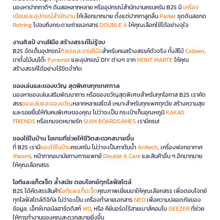
มองหาปากกาดีๆ ดินสอหลากหลาย หรืออุปกรณ์สำนักงานครบครัน B2S มี
เครื่อง
เขียนและอุปกรณ์สำนักงาน
ให้เลือกมากมาย ตั้งแต่ปากกาลูกลื่น
Parker
ชุดดินสอกด
Rotring
ไปจนถึงกระดาษถ่ายเอกสาร
DOUBLE A
ให้คุณเลือกใช้ได้อย่างจุใจ
งานศิลป์ งานฝีมือ สร้างสรรค์ไม่รู้จบ
B2S จัดเต็มอุปกรณ์
ศิลปะและงานฝีมือ
สำหรับคนสร้างสรรค์ตัวจริง ทั้งสีไม้
Colleen
,
ขาตั้งไม้บนโต๊ะ
Pyramid
และอุปกรณ์ DIY ต่างๆ จาก
MONT MARTE
ให้คุณ
สร้างสรรค์ได้อย่างไร้ขีดจำกัด
ของเล่นและของขวัญ สุดพิเศษทุกเทศกาล
มองหาของเล่นเสริมพัฒนาการ หรือของขวัญสุดพิเศษสำหรับทุกโอกาส B2S เราคัด
สรร
ของเล่นและของขวัญ
หลากหลายสไตล์ เหมาะสำหรับทุกเพศทุกวัย สร้างความสุข
และรอยยิ้มให้กับคนพิเศษของคุณ ไม่ว่าจะเป็น กระเป๋าเก็บอุณหภูมิ
KAKAO
FRIENDS
หรือเกมจดหมายรัก
SIAM BOARDGAMES
เรามีครบ!
ของใช้ในบ้าน ไอเทมที่ช่วยให้ชีวิตสะดวกสบายขึ้น
ที่ B2S เรามี
ของใช้ในบ้าน
ครบครัน ไม่ว่าจะเป็นกาต้มน้ำ
Anitech
, เครื่องฟอกอากาศ
Xiaomi
, หน้ากากอนามัยทางการแพทย์
Double A Care
และสินค้าอื่น ๆ อีกมากมาย
ให้คุณเลือกสรร
ไอทีและแก็ดเจ็ต ล้ำสมัย ตอบโจทย์ทุกไลฟ์สไตล์
B2S ได้คัดสรรสินค้า
ไอทีและแก็ดเจ็ต
คุณภาพเยี่ยมมาให้คุณเลือกสรร เพื่อตอบโจทย์
ทุกไลฟ์สไตล์ดิจิทัล ไม่ว่าจะเป็น เครื่องทำลายเอกสาร
NEO
เพื่อความปลอดภัยของ
ข้อมูล, เอ็กซ์เทอนัลฮาร์ดดิสก์
WD
, หรือ คีย์บอร์ดไร้สายเมาส์คอมโบ
GEEZER
ที่ช่วย
ให้การทำงานของคุณสะดวกสบายยิ่งขึ้น