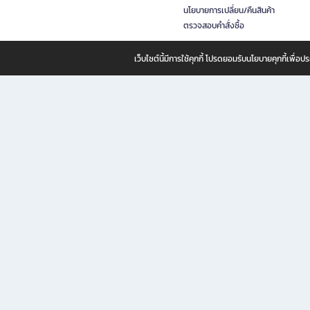
นโยบายการเปลี่ยน/คืนสินค้า
ตรวจสอบคำสั่งซื้อ
เว็บไซต์นี้มีการใช้คุกกี้ โปรดยอมรับนโยบายคุกกี้เพื่
B2S ธุรกิจในเครือ เซ็นทรัล รีเทล คอร์ปอเรชั่น จำกัด (มหาชน)
B2S Online แหล่งรวมหนังสือ เครื่องเขียน และแรงบันดาลใจสำหรับ
B2S Online คือร้านหนังสือและเครื่องเขียนออนไลน์ที่ครบครัน ตอบโจทย์คนรักการอ่านและงานเ
ทำไม B2S Online คือแหล่งช้อปปิ้งที่คุณไม่ควรพลาด
ไม่ว่าคุณจะเป็นนักเรียน นักศึกษา คนทำงาน B2S พร้อมให้คุณเลือกสินค้าคุณภาพได้ตลอด 24