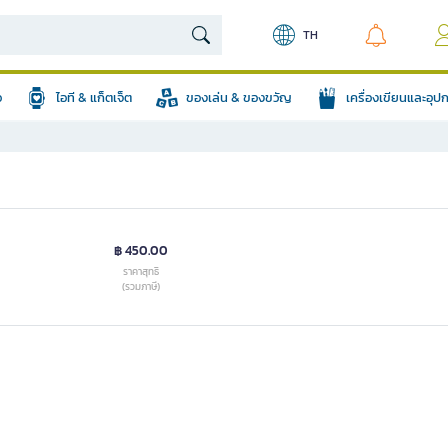
TH
อ
ไอที & แก็ตเจ็ต
ของเล่น & ของขวัญ
เครื่องเขียนและอุ
฿ 450.00
ราคาสุทธิ
(รวมภาษี)