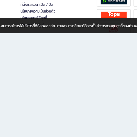
ที่ตั้งและเวลาเปิด / ปิด
นโยบายความเป็นส่วนตัว
นโยบายการใช้คุกกี้
นักลงทุนสัมพันธ์
อประสบการณ์การใช้บริการที่ดีที่สุดของท่าน ท่านสามารถศึกษาวิธีการตั้งค่าการควบคุมคุกกี้ของท่าน
ทุกวัย
ขียน ให้คุณรู้สึกเหมือนมีร้านหนังสือใกล้ฉันอยู่ในมือ ช้อปง่าย ไม่ต้องออกจากบ้าน เพราะ b2
 ชั่วโมง พร้อมโปรโมชั่นและสิทธิพิเศษมากมาย