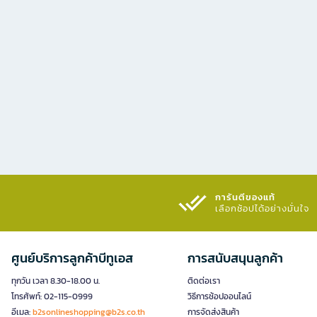
การันตีของแท้
เลือกช้อปได้อย่างมั่นใจ​
ศูนย์บริการลูกค้าบีทูเอส
การสนับสนุนลูกค้า
ทุกวัน เวลา 8.30-18.00 น.
ติดต่อเรา
โทรศัพท์: 02-115-0999
วิธีการช้อปออนไลน์
อีเมล:
b2sonlineshopping@b2s.co.th
การจัดส่งสินค้า