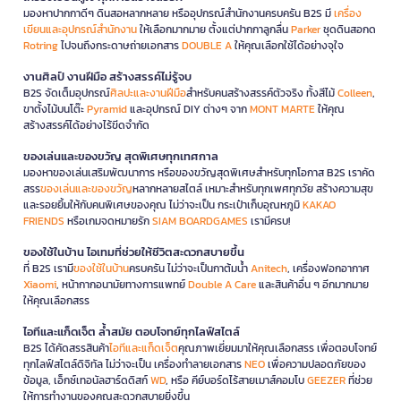
มองหาปากกาดีๆ ดินสอหลากหลาย หรืออุปกรณ์สำนักงานครบครัน B2S มี
เครื่อง
เขียนและอุปกรณ์สำนักงาน
ให้เลือกมากมาย ตั้งแต่ปากกาลูกลื่น
Parker
ชุดดินสอกด
Rotring
ไปจนถึงกระดาษถ่ายเอกสาร
DOUBLE A
ให้คุณเลือกใช้ได้อย่างจุใจ
งานศิลป์ งานฝีมือ สร้างสรรค์ไม่รู้จบ
B2S จัดเต็มอุปกรณ์
ศิลปะและงานฝีมือ
สำหรับคนสร้างสรรค์ตัวจริง ทั้งสีไม้
Colleen
,
ขาตั้งไม้บนโต๊ะ
Pyramid
และอุปกรณ์ DIY ต่างๆ จาก
MONT MARTE
ให้คุณ
สร้างสรรค์ได้อย่างไร้ขีดจำกัด
ของเล่นและของขวัญ สุดพิเศษทุกเทศกาล
มองหาของเล่นเสริมพัฒนาการ หรือของขวัญสุดพิเศษสำหรับทุกโอกาส B2S เราคัด
สรร
ของเล่นและของขวัญ
หลากหลายสไตล์ เหมาะสำหรับทุกเพศทุกวัย สร้างความสุข
และรอยยิ้มให้กับคนพิเศษของคุณ ไม่ว่าจะเป็น กระเป๋าเก็บอุณหภูมิ
KAKAO
FRIENDS
หรือเกมจดหมายรัก
SIAM BOARDGAMES
เรามีครบ!
ของใช้ในบ้าน ไอเทมที่ช่วยให้ชีวิตสะดวกสบายขึ้น
ที่ B2S เรามี
ของใช้ในบ้าน
ครบครัน ไม่ว่าจะเป็นกาต้มน้ำ
Anitech
, เครื่องฟอกอากาศ
Xiaomi
, หน้ากากอนามัยทางการแพทย์
Double A Care
และสินค้าอื่น ๆ อีกมากมาย
ให้คุณเลือกสรร
ไอทีและแก็ดเจ็ต ล้ำสมัย ตอบโจทย์ทุกไลฟ์สไตล์
B2S ได้คัดสรรสินค้า
ไอทีและแก็ดเจ็ต
คุณภาพเยี่ยมมาให้คุณเลือกสรร เพื่อตอบโจทย์
ทุกไลฟ์สไตล์ดิจิทัล ไม่ว่าจะเป็น เครื่องทำลายเอกสาร
NEO
เพื่อความปลอดภัยของ
ข้อมูล, เอ็กซ์เทอนัลฮาร์ดดิสก์
WD
, หรือ คีย์บอร์ดไร้สายเมาส์คอมโบ
GEEZER
ที่ช่วย
ให้การทำงานของคุณสะดวกสบายยิ่งขึ้น