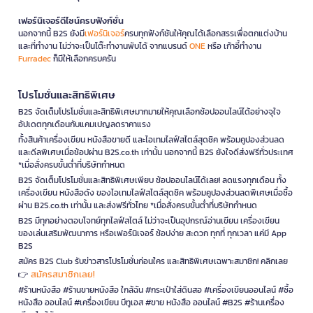
เฟอร์นิเจอร์ดีไซน์ครบฟังก์ชั่น
นอกจากนี้ B2S ยังมี
เฟอร์นิเจอร์
ครบทุกฟังก์ชันให้คุณได้เลือกสรรเพื่อตกแต่งบ้าน
และที่ทำงาน ไม่ว่าจะเป็นโต๊ะทำงานพับได้ จากแบรนด์
ONE
หรือ เก้าอี้ทำงาน
Furradec
ก็มีให้เลือกครบครัน
โปรโมชั่นและสิทธิพิเศษ
B2S จัดเต็มโปรโมชั่นและสิทธิพิเศษมากมายให้คุณเลือกช้อปออนไลน์ได้อย่างจุใจ
อัปเดตทุกเดือนกับแคมเปญลดราคาแรง
ทั้งสินค้าเครื่องเขียน หนังสือขายดี และไอเทมไลฟ์สไตล์สุดชิค พร้อมคูปองส่วนลด
และดีลพิเศษเมื่อช้อปผ่าน B2S.co.th เท่านั้น นอกจากนี้ B2S ยังใจดีส่งฟรีทั่วประเทศ
*เมื่อสั่งครบขั้นต่ำที่บริษัทกำหนด
B2S จัดเต็มโปรโมชั่นและสิทธิพิเศษเพียบ ช้อปออนไลน์ได้เลย! ลดแรงทุกเดือน ทั้ง
เครื่องเขียน หนังสือดัง ของไอเทมไลฟ์สไตล์สุดชิค พร้อมคูปองส่วนลดพิเศษเมื่อซื้อ
ผ่าน B2S.co.th เท่านั้น และส่งฟรีทั่วไทย *เมื่อสั่งครบขั้นต่ำที่บริษัทกำหนด
B2S มีทุกอย่างตอบโจทย์ทุกไลฟ์สไตล์ ไม่ว่าจะเป็นอุปกรณ์อ่านเขียน เครื่องเขียน
ของเล่นเสริมพัฒนาการ หรือเฟอร์นิเจอร์ ช้อปง่าย สะดวก ทุกที่ ทุกเวลา แค่มี App
B2S
สมัคร B2S Club รับข่าวสารโปรโมชั่นก่อนใคร และสิทธิพิเศษเฉพาะสมาชิก! คลิกเลย
สมัครสมาชิกเลย!
👉
#ร้านหนังสือ #ร้านขายหนังสือ ใกล้ฉัน #กระเป๋าใส่ดินสอ #เครื่องเขียนออนไลน์ #ซื้อ
หนังสือ ออนไลน์ #เครื่องเขียน บีทูเอส #ขาย หนังสือ ออนไลน์ #B2S #ร้านเครื่อง