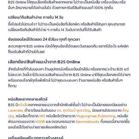
B2S Online ให้คุณเลือกซื้อสินค้าหลากหลาย ไม่ว่าจะเป็นหนังสือ เครื่องเขียน หรือ
อื่นๆ อีกมากมายได้อย่างมั่นใจ ด้วยการการันตีสินค้าของแท้ 100% ทุกชิ้น
เปลี่ยน/คืนสินค้าง่าย ภายใน 14 วัน
ซื้อไปแล้วไม่ตรงใจ? ไม่ว่าจะเป็นหนังสือที่เลือกผิด หรือสินค้ามีปัญหา คุณสามารถ
เปลี่ยนหรือคืนสินค้าได้ง่าย ๆ ภายใน 14 วันนับจากวันที่ได้รับสินค้า
ช้อปออนไลน์ได้ตลอด 24 ชั่วโมง ทุกที่ ทุกเวลา
สะดวกสุดๆ! B2S online เปิดให้คุณช้อปได้ตลอดวันตลอดคืน อยากได้อะไร แค่คลิก
ก็รอรับสินค้าที่บ้านได้เลย!
เลือกช้อปสินค้าแนะนำจาก B2S Online
สำหรับใครที่กำลังมองหา ร้านอุปกรณ์เครื่องเขียนใกล้ฉัน หรืออยากแวะร้าน B2S แต่
ไม่สะดวก วันนี้เราได้รวบรวมสินค้าแนะนำจาก B2S Online มาให้คุณเลือกสรรได้ง่ายๆ
พร้อมตอบโจทย์ทุกไลฟ์สไตล์ ไม่ว่าคุณจะมองหา ร้านขายหนังสือ หรือสินค้าอื่นๆ
ก็ตาม
หนังสือหลากหลายสไตล์
B2S มี
หนังสือ
หลากหลายแนวจากสำนักพิมพ์ชั้นนำ ไม่ว่าจะเป็นนิยายยอดนิยมอย่าง
Lavender
, ตำราเรียนเข้มข้นของ
ดร. ศุภวัฒน์ พุกเจริญ
, นิตยสารอัปเดตจาก
เพ็ญ
บุญ
, หนังสือเด็กจาก
MIS
หนังสือจิตวิทยาจาก
Mugunghwa Publishing
, หนังสือ
พัฒนาตนเองจาก
KOOB
และวรรณกรรมจาก
Nanmeebooks
ทั้งหมดนี้สามารถซื้อ
ออนไลน์ได้อย่างง่ายดายเพียงคลิกเดียว
เครื่องเขียนคู่ใจ ทุกการสร้างสรรค์