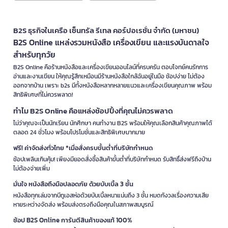
B2S ธุรกิจในเครือ เซ็นทรัล รีเทล คอร์ปอเรชั่น จำกัด (มหาชน)
B2S Online แหล่งรวมหนังสือ เครื่องเขียน และแรงบันดาลใจ
สำหรับทุกวัย
B2S Online คือร้านหนังสือและเครื่องเขียนออนไลน์ที่ครบครัน ตอบโจทย์คนรักการ
อ่านและงานเขียน ให้คุณรู้สึกเหมือนมีร้านหนังสือใกล้ฉันอยู่ในมือ ช้อปง่าย ไม่ต้อง
ออกจากบ้าน เพราะ b2s มีทั้งหนังสือหลากหลายแนวและเครื่องเขียนคุณภาพ พร้อม
สิทธิพิเศษที่ไม่ควรพลาด!
ทำไม B2S Online คือแหล่งช้อปปิ้งที่คุณไม่ควรพลาด
ไม่ว่าคุณจะเป็นนักเรียน นักศึกษา คนทำงาน B2S พร้อมให้คุณเลือกสินค้าคุณภาพได้
ตลอด 24 ชั่วโมง พร้อมโปรโมชั่นและสิทธิพิเศษมากมาย
ฟรี! ค่าจัดส่งทั่วไทย *เมื่อสั่งครบขั้นต่ำที่บริษัทกำหนด
ช้อปเพลินเกินคุ้ม! เพียงมียอดสั่งซื้อสินค้าขั้นต่ำที่บริษัทกำหนด รับสิทธิ์ส่งฟรีถึงบ้าน
ไม่ต้องจ่ายเพิ่ม
มั่นใจ หนังสือถึงมือปลอดภัย ด้วยบับเบิ้ล 3 ชั้น
หนังสือทุกเล่มจากบีทูเอสห่อด้วยบับเบิ้ลหนาแน่นถึง 3 ชั้น หมดกังวลเรื่องความเสีย
หายระหว่างจัดส่ง พร้อมส่งตรงถึงมือคุณในสภาพสมบูรณ์
ช้อป B2S Online การันตีสินค้าของแท้ 100%