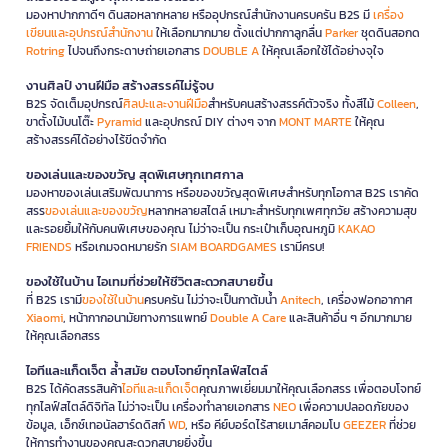
มองหาปากกาดีๆ ดินสอหลากหลาย หรืออุปกรณ์สำนักงานครบครัน B2S มี
เครื่อง
เขียนและอุปกรณ์สำนักงาน
ให้เลือกมากมาย ตั้งแต่ปากกาลูกลื่น
Parker
ชุดดินสอกด
Rotring
ไปจนถึงกระดาษถ่ายเอกสาร
DOUBLE A
ให้คุณเลือกใช้ได้อย่างจุใจ
งานศิลป์ งานฝีมือ สร้างสรรค์ไม่รู้จบ
B2S จัดเต็มอุปกรณ์
ศิลปะและงานฝีมือ
สำหรับคนสร้างสรรค์ตัวจริง ทั้งสีไม้
Colleen
,
ขาตั้งไม้บนโต๊ะ
Pyramid
และอุปกรณ์ DIY ต่างๆ จาก
MONT MARTE
ให้คุณ
สร้างสรรค์ได้อย่างไร้ขีดจำกัด
ของเล่นและของขวัญ สุดพิเศษทุกเทศกาล
มองหาของเล่นเสริมพัฒนาการ หรือของขวัญสุดพิเศษสำหรับทุกโอกาส B2S เราคัด
สรร
ของเล่นและของขวัญ
หลากหลายสไตล์ เหมาะสำหรับทุกเพศทุกวัย สร้างความสุข
และรอยยิ้มให้กับคนพิเศษของคุณ ไม่ว่าจะเป็น กระเป๋าเก็บอุณหภูมิ
KAKAO
FRIENDS
หรือเกมจดหมายรัก
SIAM BOARDGAMES
เรามีครบ!
ของใช้ในบ้าน ไอเทมที่ช่วยให้ชีวิตสะดวกสบายขึ้น
ที่ B2S เรามี
ของใช้ในบ้าน
ครบครัน ไม่ว่าจะเป็นกาต้มน้ำ
Anitech
, เครื่องฟอกอากาศ
Xiaomi
, หน้ากากอนามัยทางการแพทย์
Double A Care
และสินค้าอื่น ๆ อีกมากมาย
ให้คุณเลือกสรร
ไอทีและแก็ดเจ็ต ล้ำสมัย ตอบโจทย์ทุกไลฟ์สไตล์
B2S ได้คัดสรรสินค้า
ไอทีและแก็ดเจ็ต
คุณภาพเยี่ยมมาให้คุณเลือกสรร เพื่อตอบโจทย์
ทุกไลฟ์สไตล์ดิจิทัล ไม่ว่าจะเป็น เครื่องทำลายเอกสาร
NEO
เพื่อความปลอดภัยของ
ข้อมูล, เอ็กซ์เทอนัลฮาร์ดดิสก์
WD
, หรือ คีย์บอร์ดไร้สายเมาส์คอมโบ
GEEZER
ที่ช่วย
ให้การทำงานของคุณสะดวกสบายยิ่งขึ้น