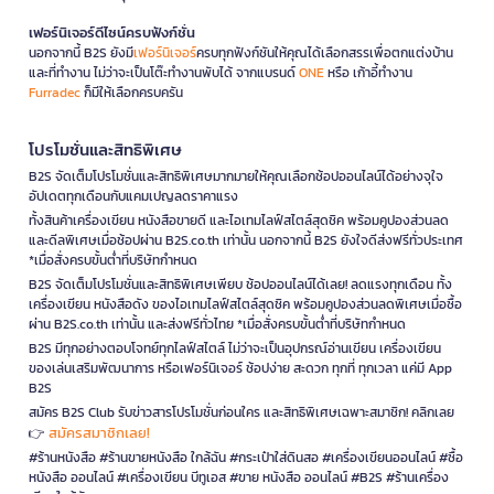
เฟอร์นิเจอร์ดีไซน์ครบฟังก์ชั่น
นอกจากนี้ B2S ยังมี
เฟอร์นิเจอร์
ครบทุกฟังก์ชันให้คุณได้เลือกสรรเพื่อตกแต่งบ้าน
และที่ทำงาน ไม่ว่าจะเป็นโต๊ะทำงานพับได้ จากแบรนด์
ONE
หรือ เก้าอี้ทำงาน
Furradec
ก็มีให้เลือกครบครัน
โปรโมชั่นและสิทธิพิเศษ
B2S จัดเต็มโปรโมชั่นและสิทธิพิเศษมากมายให้คุณเลือกช้อปออนไลน์ได้อย่างจุใจ
อัปเดตทุกเดือนกับแคมเปญลดราคาแรง
ทั้งสินค้าเครื่องเขียน หนังสือขายดี และไอเทมไลฟ์สไตล์สุดชิค พร้อมคูปองส่วนลด
และดีลพิเศษเมื่อช้อปผ่าน B2S.co.th เท่านั้น นอกจากนี้ B2S ยังใจดีส่งฟรีทั่วประเทศ
*เมื่อสั่งครบขั้นต่ำที่บริษัทกำหนด
B2S จัดเต็มโปรโมชั่นและสิทธิพิเศษเพียบ ช้อปออนไลน์ได้เลย! ลดแรงทุกเดือน ทั้ง
เครื่องเขียน หนังสือดัง ของไอเทมไลฟ์สไตล์สุดชิค พร้อมคูปองส่วนลดพิเศษเมื่อซื้อ
ผ่าน B2S.co.th เท่านั้น และส่งฟรีทั่วไทย *เมื่อสั่งครบขั้นต่ำที่บริษัทกำหนด
B2S มีทุกอย่างตอบโจทย์ทุกไลฟ์สไตล์ ไม่ว่าจะเป็นอุปกรณ์อ่านเขียน เครื่องเขียน
ของเล่นเสริมพัฒนาการ หรือเฟอร์นิเจอร์ ช้อปง่าย สะดวก ทุกที่ ทุกเวลา แค่มี App
B2S
สมัคร B2S Club รับข่าวสารโปรโมชั่นก่อนใคร และสิทธิพิเศษเฉพาะสมาชิก! คลิกเลย
สมัครสมาชิกเลย!
👉
#ร้านหนังสือ #ร้านขายหนังสือ ใกล้ฉัน #กระเป๋าใส่ดินสอ #เครื่องเขียนออนไลน์ #ซื้อ
หนังสือ ออนไลน์ #เครื่องเขียน บีทูเอส #ขาย หนังสือ ออนไลน์ #B2S #ร้านเครื่อง