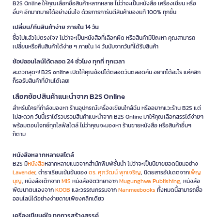
B2S Online ให้คุณเลือกซื้อสินค้าหลากหลาย ไม่ว่าจะเป็นหนังสือ เครื่องเขียน หรือ
อื่นๆ อีกมากมายได้อย่างมั่นใจ ด้วยการการันตีสินค้าของแท้ 100% ทุกชิ้น
เปลี่ยน/คืนสินค้าง่าย ภายใน 14 วัน
ซื้อไปแล้วไม่ตรงใจ? ไม่ว่าจะเป็นหนังสือที่เลือกผิด หรือสินค้ามีปัญหา คุณสามารถ
เปลี่ยนหรือคืนสินค้าได้ง่าย ๆ ภายใน 14 วันนับจากวันที่ได้รับสินค้า
ช้อปออนไลน์ได้ตลอด 24 ชั่วโมง ทุกที่ ทุกเวลา
สะดวกสุดๆ! B2S online เปิดให้คุณช้อปได้ตลอดวันตลอดคืน อยากได้อะไร แค่คลิก
ก็รอรับสินค้าที่บ้านได้เลย!
เลือกช้อปสินค้าแนะนำจาก B2S Online
สำหรับใครที่กำลังมองหา ร้านอุปกรณ์เครื่องเขียนใกล้ฉัน หรืออยากแวะร้าน B2S แต่
ไม่สะดวก วันนี้เราได้รวบรวมสินค้าแนะนำจาก B2S Online มาให้คุณเลือกสรรได้ง่ายๆ
พร้อมตอบโจทย์ทุกไลฟ์สไตล์ ไม่ว่าคุณจะมองหา ร้านขายหนังสือ หรือสินค้าอื่นๆ
ก็ตาม
หนังสือหลากหลายสไตล์
B2S มี
หนังสือ
หลากหลายแนวจากสำนักพิมพ์ชั้นนำ ไม่ว่าจะเป็นนิยายยอดนิยมอย่าง
Lavender
, ตำราเรียนเข้มข้นของ
ดร. ศุภวัฒน์ พุกเจริญ
, นิตยสารอัปเดตจาก
เพ็ญ
บุญ
, หนังสือเด็กจาก
MIS
หนังสือจิตวิทยาจาก
Mugunghwa Publishing
, หนังสือ
พัฒนาตนเองจาก
KOOB
และวรรณกรรมจาก
Nanmeebooks
ทั้งหมดนี้สามารถซื้อ
ออนไลน์ได้อย่างง่ายดายเพียงคลิกเดียว
เครื่องเขียนคู่ใจ ทุกการสร้างสรรค์