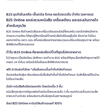
B2S ธุรกิจในเครือ เซ็นทรัล รีเทล คอร์ปอเรชั่น จำกัด (มหาชน)
B2S Online แหล่งรวมหนังสือ เครื่องเขียน และแรงบันดาลใจ
สำหรับทุกวัย
B2S Online คือร้านหนังสือและเครื่องเขียนออนไลน์ที่ครบครัน ตอบโจทย์คนรักการ
อ่านและงานเขียน ให้คุณรู้สึกเหมือนมีร้านหนังสือใกล้ฉันอยู่ในมือ ช้อปง่าย ไม่ต้อง
ออกจากบ้าน เพราะ b2s มีทั้งหนังสือหลากหลายแนวและเครื่องเขียนคุณภาพ พร้อม
สิทธิพิเศษที่ไม่ควรพลาด!
ทำไม B2S Online คือแหล่งช้อปปิ้งที่คุณไม่ควรพลาด
ไม่ว่าคุณจะเป็นนักเรียน นักศึกษา คนทำงาน B2S พร้อมให้คุณเลือกสินค้าคุณภาพได้
ตลอด 24 ชั่วโมง พร้อมโปรโมชั่นและสิทธิพิเศษมากมาย
ฟรี! ค่าจัดส่งทั่วไทย *เมื่อสั่งครบขั้นต่ำที่บริษัทกำหนด
ช้อปเพลินเกินคุ้ม! เพียงมียอดสั่งซื้อสินค้าขั้นต่ำที่บริษัทกำหนด รับสิทธิ์ส่งฟรีถึงบ้าน
ไม่ต้องจ่ายเพิ่ม
มั่นใจ หนังสือถึงมือปลอดภัย ด้วยบับเบิ้ล 3 ชั้น
หนังสือทุกเล่มจากบีทูเอสห่อด้วยบับเบิ้ลหนาแน่นถึง 3 ชั้น หมดกังวลเรื่องความเสีย
หายระหว่างจัดส่ง พร้อมส่งตรงถึงมือคุณในสภาพสมบูรณ์
ช้อป B2S Online การันตีสินค้าของแท้ 100%