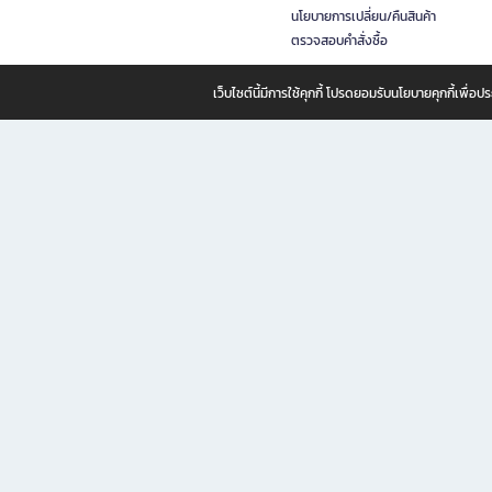
นโยบายการเปลี่ยน/คืนสินค้า
ตรวจสอบคำสั่งซื้อ
เว็บไซต์นี้มีการใช้คุกกี้ โปรดยอมรับนโยบายคุกกี้เพื่
B2S ธุรกิจในเครือ เซ็นทรัล รีเทล คอร์ปอเรชั่น จำกัด (มหาชน)
B2S Online แหล่งรวมหนังสือ เครื่องเขียน และแรงบันดาลใจสำหรับ
B2S Online คือร้านหนังสือและเครื่องเขียนออนไลน์ที่ครบครัน ตอบโจทย์คนรักการอ่านและงานเ
ทำไม B2S Online คือแหล่งช้อปปิ้งที่คุณไม่ควรพลาด
ไม่ว่าคุณจะเป็นนักเรียน นักศึกษา คนทำงาน B2S พร้อมให้คุณเลือกสินค้าคุณภาพได้ตลอด 24