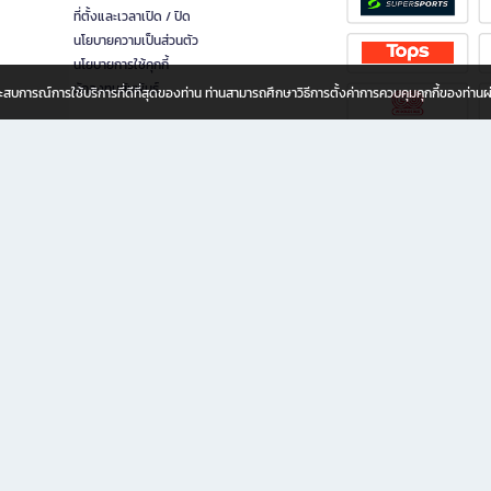
ที่ตั้งและเวลาเปิด / ปิด
นโยบายความเป็นส่วนตัว
นโยบายการใช้คุกกี้
นักลงทุนสัมพันธ์
อประสบการณ์การใช้บริการที่ดีที่สุดของท่าน ท่านสามารถศึกษาวิธีการตั้งค่าการควบคุมคุกกี้ของท่าน
ทุกวัย
ขียน ให้คุณรู้สึกเหมือนมีร้านหนังสือใกล้ฉันอยู่ในมือ ช้อปง่าย ไม่ต้องออกจากบ้าน เพราะ b2
 ชั่วโมง พร้อมโปรโมชั่นและสิทธิพิเศษมากมาย