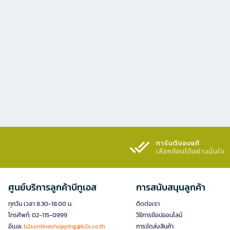
การันตีของแท้
เลือกช้อปได้อย่างมั่นใจ​
ศูนย์บริการลูกค้าบีทูเอส
การสนับสนุนลูกค้า
ทุกวัน เวลา 8.30-18.00 น.
ติดต่อเรา
โทรศัพท์: 02-115-0999
วิธีการช้อปออนไลน์
อีเมล:
b2sonlineshopping@b2s.co.th
การจัดส่งสินค้า