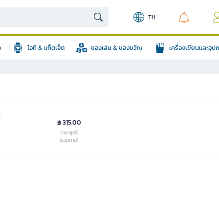
TH
อ
ไอที & แก็ตเจ็ต
ของเล่น & ของขวัญ
เครื่องเขียนและอุ
K
฿ 315.00
ราคาสุทธิ
(รวมภาษี)