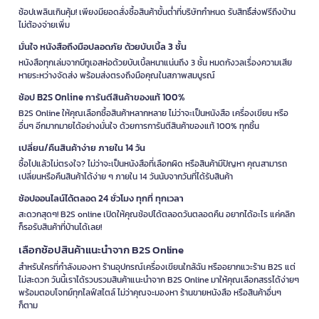
ช้อปเพลินเกินคุ้ม! เพียงมียอดสั่งซื้อสินค้าขั้นต่ำที่บริษัทกำหนด รับสิทธิ์ส่งฟรีถึงบ้าน
ไม่ต้องจ่ายเพิ่ม
มั่นใจ หนังสือถึงมือปลอดภัย ด้วยบับเบิ้ล 3 ชั้น
หนังสือทุกเล่มจากบีทูเอสห่อด้วยบับเบิ้ลหนาแน่นถึง 3 ชั้น หมดกังวลเรื่องความเสีย
หายระหว่างจัดส่ง พร้อมส่งตรงถึงมือคุณในสภาพสมบูรณ์
ช้อป B2S Online การันตีสินค้าของแท้ 100%
B2S Online ให้คุณเลือกซื้อสินค้าหลากหลาย ไม่ว่าจะเป็นหนังสือ เครื่องเขียน หรือ
อื่นๆ อีกมากมายได้อย่างมั่นใจ ด้วยการการันตีสินค้าของแท้ 100% ทุกชิ้น
เปลี่ยน/คืนสินค้าง่าย ภายใน 14 วัน
ซื้อไปแล้วไม่ตรงใจ? ไม่ว่าจะเป็นหนังสือที่เลือกผิด หรือสินค้ามีปัญหา คุณสามารถ
เปลี่ยนหรือคืนสินค้าได้ง่าย ๆ ภายใน 14 วันนับจากวันที่ได้รับสินค้า
ช้อปออนไลน์ได้ตลอด 24 ชั่วโมง ทุกที่ ทุกเวลา
สะดวกสุดๆ! B2S online เปิดให้คุณช้อปได้ตลอดวันตลอดคืน อยากได้อะไร แค่คลิก
ก็รอรับสินค้าที่บ้านได้เลย!
เลือกช้อปสินค้าแนะนำจาก B2S Online
สำหรับใครที่กำลังมองหา ร้านอุปกรณ์เครื่องเขียนใกล้ฉัน หรืออยากแวะร้าน B2S แต่
ไม่สะดวก วันนี้เราได้รวบรวมสินค้าแนะนำจาก B2S Online มาให้คุณเลือกสรรได้ง่ายๆ
พร้อมตอบโจทย์ทุกไลฟ์สไตล์ ไม่ว่าคุณจะมองหา ร้านขายหนังสือ หรือสินค้าอื่นๆ
ก็ตาม