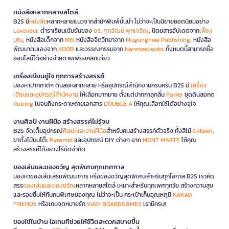
หนังสือหลากหลายสไตล์
B2S มี
หนังสือ
หลากหลายแนวจากสำนักพิมพ์ชั้นนำ ไม่ว่าจะเป็นนิยายยอดนิยมอย่าง
Lavender
, ตำราเรียนเข้มข้นของ
ดร. ศุภวัฒน์ พุกเจริญ
, นิตยสารอัปเดตจาก
เพ็ญ
บุญ
, หนังสือเด็กจาก
MIS
หนังสือจิตวิทยาจาก
Mugunghwa Publishing
, หนังสือ
พัฒนาตนเองจาก
KOOB
และวรรณกรรมจาก
Nanmeebooks
ทั้งหมดนี้สามารถซื้อ
ออนไลน์ได้อย่างง่ายดายเพียงคลิกเดียว
เครื่องเขียนคู่ใจ ทุกการสร้างสรรค์
มองหาปากกาดีๆ ดินสอหลากหลาย หรืออุปกรณ์สำนักงานครบครัน B2S มี
เครื่อง
เขียนและอุปกรณ์สำนักงาน
ให้เลือกมากมาย ตั้งแต่ปากกาลูกลื่น
Parker
ชุดดินสอกด
Rotring
ไปจนถึงกระดาษถ่ายเอกสาร
DOUBLE A
ให้คุณเลือกใช้ได้อย่างจุใจ
งานศิลป์ งานฝีมือ สร้างสรรค์ไม่รู้จบ
B2S จัดเต็มอุปกรณ์
ศิลปะและงานฝีมือ
สำหรับคนสร้างสรรค์ตัวจริง ทั้งสีไม้
Colleen
,
ขาตั้งไม้บนโต๊ะ
Pyramid
และอุปกรณ์ DIY ต่างๆ จาก
MONT MARTE
ให้คุณ
สร้างสรรค์ได้อย่างไร้ขีดจำกัด
ของเล่นและของขวัญ สุดพิเศษทุกเทศกาล
มองหาของเล่นเสริมพัฒนาการ หรือของขวัญสุดพิเศษสำหรับทุกโอกาส B2S เราคัด
สรร
ของเล่นและของขวัญ
หลากหลายสไตล์ เหมาะสำหรับทุกเพศทุกวัย สร้างความสุข
และรอยยิ้มให้กับคนพิเศษของคุณ ไม่ว่าจะเป็น กระเป๋าเก็บอุณหภูมิ
KAKAO
FRIENDS
หรือเกมจดหมายรัก
SIAM BOARDGAMES
เรามีครบ!
ของใช้ในบ้าน ไอเทมที่ช่วยให้ชีวิตสะดวกสบายขึ้น