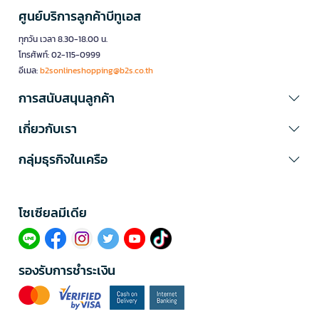
ศูนย์บริการลูกค้าบีทูเอส
ทุกวัน เวลา 8.30-18.00 น.
โทรศัพท์: 02-115-0999
อีเมล:
b2sonlineshopping@b2s.co.th
การสนับสนุนลูกค้า
เกี่ยวกับเรา
กลุ่มธุรกิจในเครือ
โซเซียลมีเดีย​
รองรับการชำระเงิน