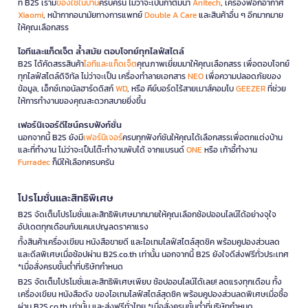
ที่ B2S เรามี
ของใช้ในบ้าน
ครบครัน ไม่ว่าจะเป็นกาต้มน้ำ
Anitech
, เครื่องฟอกอากาศ
Xiaomi
, หน้ากากอนามัยทางการแพทย์
Double A Care
และสินค้าอื่น ๆ อีกมากมาย
ให้คุณเลือกสรร
ไอทีและแก็ดเจ็ต ล้ำสมัย ตอบโจทย์ทุกไลฟ์สไตล์
B2S ได้คัดสรรสินค้า
ไอทีและแก็ดเจ็ต
คุณภาพเยี่ยมมาให้คุณเลือกสรร เพื่อตอบโจทย์
ทุกไลฟ์สไตล์ดิจิทัล ไม่ว่าจะเป็น เครื่องทำลายเอกสาร
NEO
เพื่อความปลอดภัยของ
ข้อมูล, เอ็กซ์เทอนัลฮาร์ดดิสก์
WD
, หรือ คีย์บอร์ดไร้สายเมาส์คอมโบ
GEEZER
ที่ช่วย
ให้การทำงานของคุณสะดวกสบายยิ่งขึ้น
เฟอร์นิเจอร์ดีไซน์ครบฟังก์ชั่น
นอกจากนี้ B2S ยังมี
เฟอร์นิเจอร์
ครบทุกฟังก์ชันให้คุณได้เลือกสรรเพื่อตกแต่งบ้าน
และที่ทำงาน ไม่ว่าจะเป็นโต๊ะทำงานพับได้ จากแบรนด์
ONE
หรือ เก้าอี้ทำงาน
Furradec
ก็มีให้เลือกครบครัน
โปรโมชั่นและสิทธิพิเศษ
B2S จัดเต็มโปรโมชั่นและสิทธิพิเศษมากมายให้คุณเลือกช้อปออนไลน์ได้อย่างจุใจ
อัปเดตทุกเดือนกับแคมเปญลดราคาแรง
ทั้งสินค้าเครื่องเขียน หนังสือขายดี และไอเทมไลฟ์สไตล์สุดชิค พร้อมคูปองส่วนลด
และดีลพิเศษเมื่อช้อปผ่าน B2S.co.th เท่านั้น นอกจากนี้ B2S ยังใจดีส่งฟรีทั่วประเทศ
*เมื่อสั่งครบขั้นต่ำที่บริษัทกำหนด
B2S จัดเต็มโปรโมชั่นและสิทธิพิเศษเพียบ ช้อปออนไลน์ได้เลย! ลดแรงทุกเดือน ทั้ง
เครื่องเขียน หนังสือดัง ของไอเทมไลฟ์สไตล์สุดชิค พร้อมคูปองส่วนลดพิเศษเมื่อซื้อ
ผ่าน B2S.co.th เท่านั้น และส่งฟรีทั่วไทย *เมื่อสั่งครบขั้นต่ำที่บริษัทกำหนด