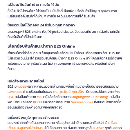
เปลี่ยน/คืนสินค้าง่าย ภายใน 14 วัน
ซื้อไปแล้วไม่ตรงใจ? ไม่ว่าจะเป็นหนังสือที่เลือกผิด หรือสินค้ามีปัญหา คุณสามารถ
เปลี่ยนหรือคืนสินค้าได้ง่าย ๆ ภายใน 14 วันนับจากวันที่ได้รับสินค้า
ช้อปออนไลน์ได้ตลอด 24 ชั่วโมง ทุกที่ ทุกเวลา
สะดวกสุดๆ! B2S online เปิดให้คุณช้อปได้ตลอดวันตลอดคืน อยากได้อะไร แค่คลิก
ก็รอรับสินค้าที่บ้านได้เลย!
เลือกช้อปสินค้าแนะนำจาก B2S Online
สำหรับใครที่กำลังมองหา ร้านอุปกรณ์เครื่องเขียนใกล้ฉัน หรืออยากแวะร้าน B2S แต่
ไม่สะดวก วันนี้เราได้รวบรวมสินค้าแนะนำจาก B2S Online มาให้คุณเลือกสรรได้ง่ายๆ
พร้อมตอบโจทย์ทุกไลฟ์สไตล์ ไม่ว่าคุณจะมองหา ร้านขายหนังสือ หรือสินค้าอื่นๆ
ก็ตาม
หนังสือหลากหลายสไตล์
B2S มี
หนังสือ
หลากหลายแนวจากสำนักพิมพ์ชั้นนำ ไม่ว่าจะเป็นนิยายยอดนิยมอย่าง
Lavender
, ตำราเรียนเข้มข้นของ
ดร. ศุภวัฒน์ พุกเจริญ
, นิตยสารอัปเดตจาก
เพ็ญ
บุญ
, หนังสือเด็กจาก
MIS
หนังสือจิตวิทยาจาก
Mugunghwa Publishing
, หนังสือ
พัฒนาตนเองจาก
KOOB
และวรรณกรรมจาก
Nanmeebooks
ทั้งหมดนี้สามารถซื้อ
ออนไลน์ได้อย่างง่ายดายเพียงคลิกเดียว
เครื่องเขียนคู่ใจ ทุกการสร้างสรรค์
มองหาปากกาดีๆ ดินสอหลากหลาย หรืออุปกรณ์สำนักงานครบครัน B2S มี
เครื่อง
เขียนและอุปกรณ์สำนักงาน
ให้เลือกมากมาย ตั้งแต่ปากกาลูกลื่น
Parker
ชุดดินสอกด