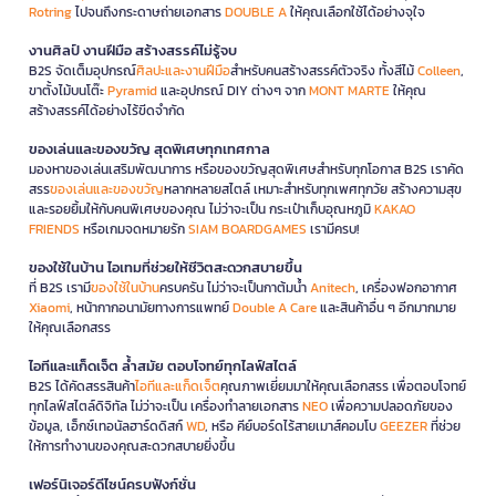
Rotring
ไปจนถึงกระดาษถ่ายเอกสาร
DOUBLE A
ให้คุณเลือกใช้ได้อย่างจุใจ
งานศิลป์ งานฝีมือ สร้างสรรค์ไม่รู้จบ
B2S จัดเต็มอุปกรณ์
ศิลปะและงานฝีมือ
สำหรับคนสร้างสรรค์ตัวจริง ทั้งสีไม้
Colleen
,
ขาตั้งไม้บนโต๊ะ
Pyramid
และอุปกรณ์ DIY ต่างๆ จาก
MONT MARTE
ให้คุณ
สร้างสรรค์ได้อย่างไร้ขีดจำกัด
ของเล่นและของขวัญ สุดพิเศษทุกเทศกาล
มองหาของเล่นเสริมพัฒนาการ หรือของขวัญสุดพิเศษสำหรับทุกโอกาส B2S เราคัด
สรร
ของเล่นและของขวัญ
หลากหลายสไตล์ เหมาะสำหรับทุกเพศทุกวัย สร้างความสุข
และรอยยิ้มให้กับคนพิเศษของคุณ ไม่ว่าจะเป็น กระเป๋าเก็บอุณหภูมิ
KAKAO
FRIENDS
หรือเกมจดหมายรัก
SIAM BOARDGAMES
เรามีครบ!
ของใช้ในบ้าน ไอเทมที่ช่วยให้ชีวิตสะดวกสบายขึ้น
ที่ B2S เรามี
ของใช้ในบ้าน
ครบครัน ไม่ว่าจะเป็นกาต้มน้ำ
Anitech
, เครื่องฟอกอากาศ
Xiaomi
, หน้ากากอนามัยทางการแพทย์
Double A Care
และสินค้าอื่น ๆ อีกมากมาย
ให้คุณเลือกสรร
ไอทีและแก็ดเจ็ต ล้ำสมัย ตอบโจทย์ทุกไลฟ์สไตล์
B2S ได้คัดสรรสินค้า
ไอทีและแก็ดเจ็ต
คุณภาพเยี่ยมมาให้คุณเลือกสรร เพื่อตอบโจทย์
ทุกไลฟ์สไตล์ดิจิทัล ไม่ว่าจะเป็น เครื่องทำลายเอกสาร
NEO
เพื่อความปลอดภัยของ
ข้อมูล, เอ็กซ์เทอนัลฮาร์ดดิสก์
WD
, หรือ คีย์บอร์ดไร้สายเมาส์คอมโบ
GEEZER
ที่ช่วย
ให้การทำงานของคุณสะดวกสบายยิ่งขึ้น
เฟอร์นิเจอร์ดีไซน์ครบฟังก์ชั่น