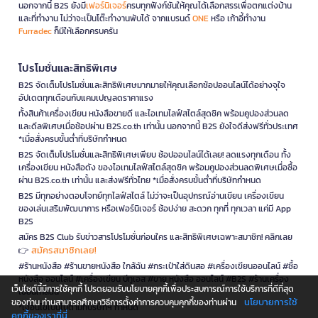
นอกจากนี้ B2S ยังมี
เฟอร์นิเจอร์
ครบทุกฟังก์ชันให้คุณได้เลือกสรรเพื่อตกแต่งบ้าน
และที่ทำงาน ไม่ว่าจะเป็นโต๊ะทำงานพับได้ จากแบรนด์
ONE
หรือ เก้าอี้ทำงาน
Furradec
ก็มีให้เลือกครบครัน
โปรโมชั่นและสิทธิพิเศษ
B2S จัดเต็มโปรโมชั่นและสิทธิพิเศษมากมายให้คุณเลือกช้อปออนไลน์ได้อย่างจุใจ
อัปเดตทุกเดือนกับแคมเปญลดราคาแรง
ทั้งสินค้าเครื่องเขียน หนังสือขายดี และไอเทมไลฟ์สไตล์สุดชิค พร้อมคูปองส่วนลด
และดีลพิเศษเมื่อช้อปผ่าน B2S.co.th เท่านั้น นอกจากนี้ B2S ยังใจดีส่งฟรีทั่วประเทศ
*เมื่อสั่งครบขั้นต่ำที่บริษัทกำหนด
B2S จัดเต็มโปรโมชั่นและสิทธิพิเศษเพียบ ช้อปออนไลน์ได้เลย! ลดแรงทุกเดือน ทั้ง
เครื่องเขียน หนังสือดัง ของไอเทมไลฟ์สไตล์สุดชิค พร้อมคูปองส่วนลดพิเศษเมื่อซื้อ
ผ่าน B2S.co.th เท่านั้น และส่งฟรีทั่วไทย *เมื่อสั่งครบขั้นต่ำที่บริษัทกำหนด
B2S มีทุกอย่างตอบโจทย์ทุกไลฟ์สไตล์ ไม่ว่าจะเป็นอุปกรณ์อ่านเขียน เครื่องเขียน
ของเล่นเสริมพัฒนาการ หรือเฟอร์นิเจอร์ ช้อปง่าย สะดวก ทุกที่ ทุกเวลา แค่มี App
B2S
สมัคร B2S Club รับข่าวสารโปรโมชั่นก่อนใคร และสิทธิพิเศษเฉพาะสมาชิก! คลิกเลย
สมัครสมาชิกเลย!
👉
#ร้านหนังสือ #ร้านขายหนังสือ ใกล้ฉัน #กระเป๋าใส่ดินสอ #เครื่องเขียนออนไลน์ #ซื้อ
หนังสือ ออนไลน์ #เครื่องเขียน บีทูเอส #ขาย หนังสือ ออนไลน์ #B2S #ร้านเครื่อง
เว็บไซต์นี้มีการใช้คุกกี้ โปรดยอมรับนโยบายคุกกี้เพื่อประสบการณ์การใช้บริการที่ดีที่สุด
เขียนใกล้ฉัน
นโยบายการใช้
ของท่าน ท่านสามารถศึกษาวิธีการตั้งค่าการควบคุมคุกกี้ของท่านผ่าน
*เงื่อนไขเป็นไปตามที่บริษัทฯ กำหนด
คุกกี้ของเราที่นี่