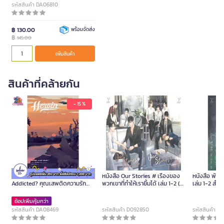
รหัสสินค้า DA06810
฿ 130.00
พร้อมจัดส่ง
฿
145.00
เพิ่มสินค้า
สินค้าที่คล้ายกัน
- 15 %
หนังสือ Set Heroin Are You
หนังสือ Our Stories # เรื่องของ
หนังสือ พันธ
Addicted? คุณเสพติดความรัก
พวกเขาที่ทำให้เรายิ้มได้ เล่ม 1-2 (2
เล่ม 1-2 สำน
หรือเปล่า ภาค 2 เล่ม 1-3
เล่มจบ)
ช้อปเพิ่มคุ้มกว่า
รหัสสินค้า DA08469
รหัสสินค้า D092850
รหัสสินค้า D