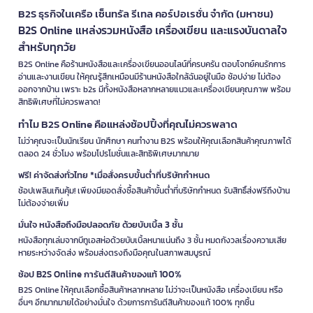
B2S ธุรกิจในเครือ เซ็นทรัล รีเทล คอร์ปอเรชั่น จำกัด (มหาชน)
B2S Online แหล่งรวมหนังสือ เครื่องเขียน และแรงบันดาลใจ
สำหรับทุกวัย
B2S Online คือร้านหนังสือและเครื่องเขียนออนไลน์ที่ครบครัน ตอบโจทย์คนรักการ
อ่านและงานเขียน ให้คุณรู้สึกเหมือนมีร้านหนังสือใกล้ฉันอยู่ในมือ ช้อปง่าย ไม่ต้อง
ออกจากบ้าน เพราะ b2s มีทั้งหนังสือหลากหลายแนวและเครื่องเขียนคุณภาพ พร้อม
สิทธิพิเศษที่ไม่ควรพลาด!
ทำไม B2S Online คือแหล่งช้อปปิ้งที่คุณไม่ควรพลาด
ไม่ว่าคุณจะเป็นนักเรียน นักศึกษา คนทำงาน B2S พร้อมให้คุณเลือกสินค้าคุณภาพได้
ตลอด 24 ชั่วโมง พร้อมโปรโมชั่นและสิทธิพิเศษมากมาย
ฟรี! ค่าจัดส่งทั่วไทย *เมื่อสั่งครบขั้นต่ำที่บริษัทกำหนด
ช้อปเพลินเกินคุ้ม! เพียงมียอดสั่งซื้อสินค้าขั้นต่ำที่บริษัทกำหนด รับสิทธิ์ส่งฟรีถึงบ้าน
ไม่ต้องจ่ายเพิ่ม
มั่นใจ หนังสือถึงมือปลอดภัย ด้วยบับเบิ้ล 3 ชั้น
หนังสือทุกเล่มจากบีทูเอสห่อด้วยบับเบิ้ลหนาแน่นถึง 3 ชั้น หมดกังวลเรื่องความเสีย
หายระหว่างจัดส่ง พร้อมส่งตรงถึงมือคุณในสภาพสมบูรณ์
ช้อป B2S Online การันตีสินค้าของแท้ 100%
B2S Online ให้คุณเลือกซื้อสินค้าหลากหลาย ไม่ว่าจะเป็นหนังสือ เครื่องเขียน หรือ
อื่นๆ อีกมากมายได้อย่างมั่นใจ ด้วยการการันตีสินค้าของแท้ 100% ทุกชิ้น