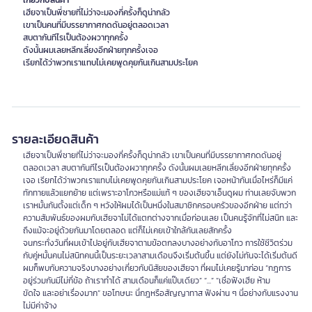
เกี่ยวกับสินค้า
เฮียจาเป็นพี่ชายที่ไม่ว่าจะมองกี่ครั้งก็ดูน่ากลัว
เขาเป็นคนที่มีบรรยากาศกดดันอยู่ตลอดเวลา
สบตากันทีไรเป็นต้องผวาทุกครั้ง
ดังนั้นผมเลยหลีกเลี่ยงอีกฝ่ายทุกครั้งเจอ
เรียกได้ว่าพวกเราแทบไม่เคยพูดคุยกันเกินสามประโยค
รายละเอียดสินค้า
เฮียจาเป็นพี่ชายที่ไม่ว่าจะมองกี่ครั้งก็ดูน่ากลัว เขาเป็นคนที่มีบรรยากาศกดดันอยู่
ตลอดเวลา สบตากันทีไรเป็นต้องผวาทุกครั้ง ดังนั้นผมเลยหลีกเลี่ยงอีกฝ่ายทุกครั้ง
เจอ เรียกได้ว่าพวกเราแทบไม่เคยพูดคุยกันเกินสามประโยค เจอหน้ากันเมื่อไหร่ก็มีแค่
ทักทายแล้วแยกย้าย แต่เพราะอาโกวหรือแม่แท้ ๆ ของเฮียจาเอ็นดูผม ท่านเลยจับพวก
เราหมั้นกันตั้งแต่เด็ก ๆ หวังให้ผมได้เป็นหนึ่งในสมาชิกครอบครัวของอีกฝ่าย แต่ทว่า
ความสัมพันธ์ของผมกับเฮียจาไม่ได้แตกต่างจากเมื่อก่อนเลย เป็นคนรู้จักที่ไม่สนิท และ
ถึงแม้จะอยู่ด้วยกันมาโดยตลอด แต่ก็ไม่เคยเข้าใกล้กันเลยสักครั้ง
จนกระทั่งวันที่ผมเข้าไปอยู่กับเฮียจาตามข้อตกลงบางอย่างกับอาโกว การใช้ชีวิตร่วม
กับคู่หมั้นคนไม่สนิทคนนี้เป็นระยะเวลาสามเดือนจึงเริ่มต้นขึ้น แต่ยังไม่ทันจะได้เริ่มต้นดี
ผมก็พบกับความจริงบางอย่างเกี่ยวกับนิสัยของเฮียจา ที่ผมไม่เคยรู้มาก่อน “กฎการ
อยู่ร่วมกันมีไม่กี่ข้อ ถ้าเราทำได้ สามเดือนก็แค่แป๊บเดียว” “...” “เชื่อฟังเฮีย ห้าม
ขัดใจ และอย่าเรื่องมาก” ขอโทษนะ นี่กฎหรือสัญญาทาส ฟังผ่าน ๆ นี่อย่างกับแรงงาน
ไม่มีค่าจ้าง