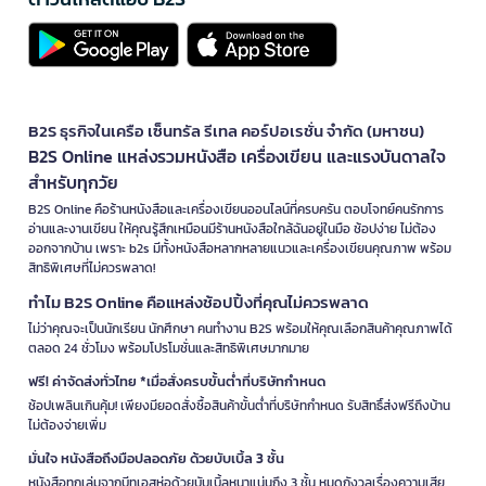
B2S ธุรกิจในเครือ เซ็นทรัล รีเทล คอร์ปอเรชั่น จำกัด (มหาชน)
B2S Online แหล่งรวมหนังสือ เครื่องเขียน และแรงบันดาลใจ
สำหรับทุกวัย
B2S Online คือร้านหนังสือและเครื่องเขียนออนไลน์ที่ครบครัน ตอบโจทย์คนรักการ
อ่านและงานเขียน ให้คุณรู้สึกเหมือนมีร้านหนังสือใกล้ฉันอยู่ในมือ ช้อปง่าย ไม่ต้อง
ออกจากบ้าน เพราะ b2s มีทั้งหนังสือหลากหลายแนวและเครื่องเขียนคุณภาพ พร้อม
สิทธิพิเศษที่ไม่ควรพลาด!
ทำไม B2S Online คือแหล่งช้อปปิ้งที่คุณไม่ควรพลาด
ไม่ว่าคุณจะเป็นนักเรียน นักศึกษา คนทำงาน B2S พร้อมให้คุณเลือกสินค้าคุณภาพได้
ตลอด 24 ชั่วโมง พร้อมโปรโมชั่นและสิทธิพิเศษมากมาย
ฟรี! ค่าจัดส่งทั่วไทย *เมื่อสั่งครบขั้นต่ำที่บริษัทกำหนด
ช้อปเพลินเกินคุ้ม! เพียงมียอดสั่งซื้อสินค้าขั้นต่ำที่บริษัทกำหนด รับสิทธิ์ส่งฟรีถึงบ้าน
ไม่ต้องจ่ายเพิ่ม
มั่นใจ หนังสือถึงมือปลอดภัย ด้วยบับเบิ้ล 3 ชั้น
หนังสือทุกเล่มจากบีทูเอสห่อด้วยบับเบิ้ลหนาแน่นถึง 3 ชั้น หมดกังวลเรื่องความเสีย