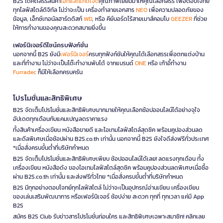
B2S ได้คัดสรรสินค้า
ไอทีและแก็ดเจ็ต
คุณภาพเยี่ยมมาให้คุณเลือกสรร เพื่อตอบโจทย์
ทุกไลฟ์สไตล์ดิจิทัล ไม่ว่าจะเป็น เครื่องทำลายเอกสาร
NEO
เพื่อความปลอดภัยของ
ข้อมูล, เอ็กซ์เทอนัลฮาร์ดดิสก์
WD
, หรือ คีย์บอร์ดไร้สายเมาส์คอมโบ
GEEZER
ที่ช่วย
ให้การทำงานของคุณสะดวกสบายยิ่งขึ้น
เฟอร์นิเจอร์ดีไซน์ครบฟังก์ชั่น
นอกจากนี้ B2S ยังมี
เฟอร์นิเจอร์
ครบทุกฟังก์ชันให้คุณได้เลือกสรรเพื่อตกแต่งบ้าน
และที่ทำงาน ไม่ว่าจะเป็นโต๊ะทำงานพับได้ จากแบรนด์
ONE
หรือ เก้าอี้ทำงาน
Furradec
ก็มีให้เลือกครบครัน
โปรโมชั่นและสิทธิพิเศษ
B2S จัดเต็มโปรโมชั่นและสิทธิพิเศษมากมายให้คุณเลือกช้อปออนไลน์ได้อย่างจุใจ
อัปเดตทุกเดือนกับแคมเปญลดราคาแรง
ทั้งสินค้าเครื่องเขียน หนังสือขายดี และไอเทมไลฟ์สไตล์สุดชิค พร้อมคูปองส่วนลด
และดีลพิเศษเมื่อช้อปผ่าน B2S.co.th เท่านั้น นอกจากนี้ B2S ยังใจดีส่งฟรีทั่วประเทศ
*เมื่อสั่งครบขั้นต่ำที่บริษัทกำหนด
B2S จัดเต็มโปรโมชั่นและสิทธิพิเศษเพียบ ช้อปออนไลน์ได้เลย! ลดแรงทุกเดือน ทั้ง
เครื่องเขียน หนังสือดัง ของไอเทมไลฟ์สไตล์สุดชิค พร้อมคูปองส่วนลดพิเศษเมื่อซื้อ
ผ่าน B2S.co.th เท่านั้น และส่งฟรีทั่วไทย *เมื่อสั่งครบขั้นต่ำที่บริษัทกำหนด
B2S มีทุกอย่างตอบโจทย์ทุกไลฟ์สไตล์ ไม่ว่าจะเป็นอุปกรณ์อ่านเขียน เครื่องเขียน
ของเล่นเสริมพัฒนาการ หรือเฟอร์นิเจอร์ ช้อปง่าย สะดวก ทุกที่ ทุกเวลา แค่มี App
B2S
สมัคร B2S Club รับข่าวสารโปรโมชั่นก่อนใคร และสิทธิพิเศษเฉพาะสมาชิก! คลิกเลย