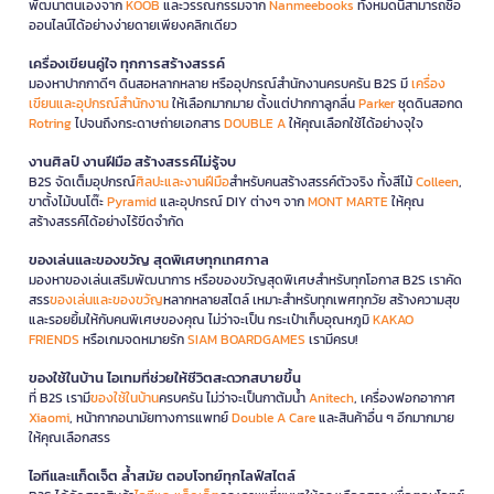
พัฒนาตนเองจาก
KOOB
และวรรณกรรมจาก
Nanmeebooks
ทั้งหมดนี้สามารถซื้อ
ออนไลน์ได้อย่างง่ายดายเพียงคลิกเดียว
เครื่องเขียนคู่ใจ ทุกการสร้างสรรค์
มองหาปากกาดีๆ ดินสอหลากหลาย หรืออุปกรณ์สำนักงานครบครัน B2S มี
เครื่อง
เขียนและอุปกรณ์สำนักงาน
ให้เลือกมากมาย ตั้งแต่ปากกาลูกลื่น
Parker
ชุดดินสอกด
Rotring
ไปจนถึงกระดาษถ่ายเอกสาร
DOUBLE A
ให้คุณเลือกใช้ได้อย่างจุใจ
งานศิลป์ งานฝีมือ สร้างสรรค์ไม่รู้จบ
B2S จัดเต็มอุปกรณ์
ศิลปะและงานฝีมือ
สำหรับคนสร้างสรรค์ตัวจริง ทั้งสีไม้
Colleen
,
ขาตั้งไม้บนโต๊ะ
Pyramid
และอุปกรณ์ DIY ต่างๆ จาก
MONT MARTE
ให้คุณ
สร้างสรรค์ได้อย่างไร้ขีดจำกัด
ของเล่นและของขวัญ สุดพิเศษทุกเทศกาล
มองหาของเล่นเสริมพัฒนาการ หรือของขวัญสุดพิเศษสำหรับทุกโอกาส B2S เราคัด
สรร
ของเล่นและของขวัญ
หลากหลายสไตล์ เหมาะสำหรับทุกเพศทุกวัย สร้างความสุข
และรอยยิ้มให้กับคนพิเศษของคุณ ไม่ว่าจะเป็น กระเป๋าเก็บอุณหภูมิ
KAKAO
FRIENDS
หรือเกมจดหมายรัก
SIAM BOARDGAMES
เรามีครบ!
ของใช้ในบ้าน ไอเทมที่ช่วยให้ชีวิตสะดวกสบายขึ้น
ที่ B2S เรามี
ของใช้ในบ้าน
ครบครัน ไม่ว่าจะเป็นกาต้มน้ำ
Anitech
, เครื่องฟอกอากาศ
Xiaomi
, หน้ากากอนามัยทางการแพทย์
Double A Care
และสินค้าอื่น ๆ อีกมากมาย
ให้คุณเลือกสรร
ไอทีและแก็ดเจ็ต ล้ำสมัย ตอบโจทย์ทุกไลฟ์สไตล์