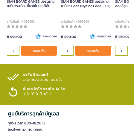
SIAM BOARD GAMES บอร์ดเกม
SIAM BOARD GAMES บอร์ดเกม
SIAM BOAR
เหมียวระเบิด เมี้ยวขโมยเอดิชั่น
เหมียว Code (Nyaice Code - TH)
ฮอลลีวูด 19
Exploding Kittens Burglar
(Hollywood 
Edition (TH)
รหัสสินค้า K092992
รหัสสินค้า K092994
รหัสสินค้า K
฿ 990.00
พร้อมจัดส่ง
฿ 890.00
พร้อมจัดส่ง
฿ 950.00
เพิ่มสินค้า
เพิ่มสินค้า
การันตีของแท้
เลือกช้อปได้อย่างมั่นใจ​
คืนสินค้าได้ภายใน 14 วัน
หลังได้รับสินค้า*
ศูนย์บริการลูกค้าบีทูเอส
ทุกวัน เวลา 8.30-18.00 น.
โทรศัพท์: 02-115-0999