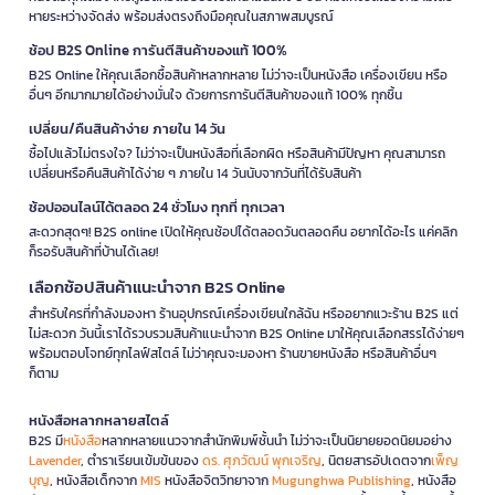
หายระหว่างจัดส่ง พร้อมส่งตรงถึงมือคุณในสภาพสมบูรณ์
ช้อป B2S Online การันตีสินค้าของแท้ 100%
B2S Online ให้คุณเลือกซื้อสินค้าหลากหลาย ไม่ว่าจะเป็นหนังสือ เครื่องเขียน หรือ
อื่นๆ อีกมากมายได้อย่างมั่นใจ ด้วยการการันตีสินค้าของแท้ 100% ทุกชิ้น
เปลี่ยน/คืนสินค้าง่าย ภายใน 14 วัน
ซื้อไปแล้วไม่ตรงใจ? ไม่ว่าจะเป็นหนังสือที่เลือกผิด หรือสินค้ามีปัญหา คุณสามารถ
เปลี่ยนหรือคืนสินค้าได้ง่าย ๆ ภายใน 14 วันนับจากวันที่ได้รับสินค้า
ช้อปออนไลน์ได้ตลอด 24 ชั่วโมง ทุกที่ ทุกเวลา
สะดวกสุดๆ! B2S online เปิดให้คุณช้อปได้ตลอดวันตลอดคืน อยากได้อะไร แค่คลิก
ก็รอรับสินค้าที่บ้านได้เลย!
เลือกช้อปสินค้าแนะนำจาก B2S Online
สำหรับใครที่กำลังมองหา ร้านอุปกรณ์เครื่องเขียนใกล้ฉัน หรืออยากแวะร้าน B2S แต่
ไม่สะดวก วันนี้เราได้รวบรวมสินค้าแนะนำจาก B2S Online มาให้คุณเลือกสรรได้ง่ายๆ
พร้อมตอบโจทย์ทุกไลฟ์สไตล์ ไม่ว่าคุณจะมองหา ร้านขายหนังสือ หรือสินค้าอื่นๆ
ก็ตาม
หนังสือหลากหลายสไตล์
B2S มี
หนังสือ
หลากหลายแนวจากสำนักพิมพ์ชั้นนำ ไม่ว่าจะเป็นนิยายยอดนิยมอย่าง
Lavender
, ตำราเรียนเข้มข้นของ
ดร. ศุภวัฒน์ พุกเจริญ
, นิตยสารอัปเดตจาก
เพ็ญ
บุญ
, หนังสือเด็กจาก
MIS
หนังสือจิตวิทยาจาก
Mugunghwa Publishing
, หนังสือ