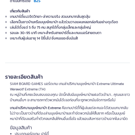
B2S
ดำเนินการโดย
เกี่ยวกับสินค้า
เกมปาร์ตี้แนวจิตวิทยา-ล่าความจริง สวมบทบาทลับสุดลุ้น
เลือกเป็นชาวบ้านหรือมนุษย์หมาป่า แล้วร่วมวางแผนหลอกล่อกันอย่างดุเดือด
เล่นได้ตั้งแต่ 5 ถึง 75 คน สนุกได้ทั้งกลุ่มเล็กและกลุ่มใหญ่
รอบละ 30-95 นาที เหมาะสำหรับสายปาร์ตี้และเกมเมอร์สายตบตา
เหมาะกับผู้เล่นอายุ 14 ปีขึ้นไป ยิ่งคนเยอะยิ่งมันส์!
รายละเอียดสินค้า
SIAM BOARD GAMES บอร์ดเกม เกมล่าปริศนามนุษย์หมาป่า Extreme Ultimate
Werewolf Extreme (TH)
ณ หมู่บ้านที่เคยเงียบสงบของคุณ บัดนี้กลับมีมนุษย์หมาป่าแฝงตัวเข้ามา... คุณและชาว
บ้านคนอื่นๆ จะสามารถหาตัวพวกมันได้เจอก่อนที่จะถูกพวกมันจัดการหรือไม่
เกมล่าปริศนามนุษย์หมาป่า Extreme
คือเกมปาร์ตี้ที่ผู้เล่นแต่ละคนจะได้สวมบทบาทลับ
ไม่ว่าจะเป็นชาวบ้านที่ต้องล่ามนุษย์หมาป่าและกำจัดพวกมันให้สิ้นซาก หรือเป็นมนุษย์
หมาป่าที่ต้องแสร้งทำตัวกลมกลืนให้คนอื่นเชื่อใจ แล้วแอบสังหารชาวบ้านจากในเงามืด
ข้อมูลสินค้า
ประเภทบอร์ดเกม: ปาร์ตี้