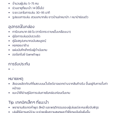
จำนวนผู้เล่น: 5-75 คน
ช่วงอายุที่แนะนำ: 14 ปีขึ้นไป
ระยะเวลาในการเล่น: 30-95 นาที
รูปแบบการเล่น: สวมบทบาทลับ ชาวบ้านล่าหมาป่า / หมาป่าซ่อนตัว
อุปกรณ์ในกล่อง
การ์ดบทบาท 88 ใบ (การ์ดกระดาษแข็งเคลือบเงา)
คู่มือการเล่นฉบับรวบรัด
คู่มือสรุปบทบาทฉบับสมบูรณฺ์
หอคอยงาช้าง
แผ่นบันทึกสำหรับผู้ดำเนินเกม
ออร์แกไนซ์ GameTrayz
การรับประกัน
-
หมายเหตุ
สีของผลิตภัณฑ์ที่แสดงบนเว็บไซต์อาจแตกต่างจากสินค้าจริง ขึ้นอยู่กับการตั้งค่า
หน้าจอ
แนะนำให้อ่านคู่มือการเล่นภายในกล่องก่อนเริ่มเกม
Tip. เทคนิคเล็กๆ ที่แนะนำ
พยายามสังเกตคำพูด สีหน้า และพฤติกรรมของผู้เล่นแต่ละคนเพื่อจับพิรุธ
เล่นให้มีอารมณ์ร่วม จะช่วยเพิ่มความสนุกและทำให้เกมเข้มข้นยิ่งขึ้น