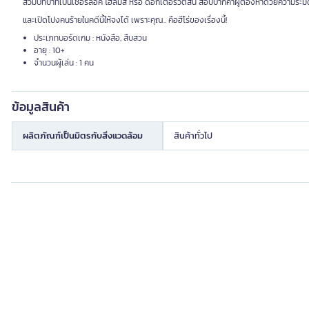
สวมบทบาทเป็นเชอร์ล็อค โฮล์มส์ หรือ ดอกเตอร์วัตสัน สอบปากคำผู้ต้องหาด้วยความระม
และเปิดโปงคนร้ายในคดีนี้ให้จงได้ เพราะคุณ.. คือฮีโร่ของเรื่องนี้!
ประเภทบอร์ดเกม : หนังสือ, สืบสวน
อายุ : 10+
จำนวนผู้เล่น : 1 คน
ข้อมูลสินค้า
ผลิตภัณฑ์เป็นมิตรกับสิ่งแวดล้อม
สินค้าทั่วไป