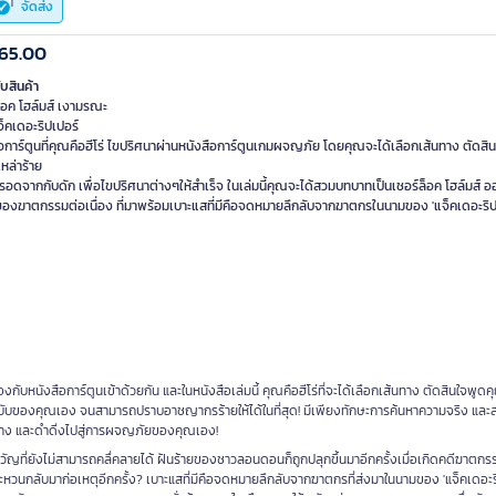
จัดส่ง
65.00
ับสินค้า
็อค โฮล์มส์ เงามรณะ
็คเดอะริปเปอร์
อการ์ตูนที่คุณคือฮีโร่ ไขปริศนาผ่านหนังสือการ์ตูนเกมผจญภัย โดยคุณจะได้เลือกเส้นทาง ตัดสิ
หล่าร้าย
รอดจากกับดัก เพื่อไขปริศนาต่างๆให้สำเร็จ ในเล่มนี้คุณจะได้สวมบทบาทเป็นเชอร์ล็อค โฮล์มส์ 
ของฆาตกรรมต่อเนื่อง ที่มาพร้อมเบาะแสที่มีคือจดหมายลึกลับจากฆาตกรในนามของ 'แจ็คเดอะริปเ
ับหนังสือการ์ตูนเข้าด้วยกัน และในหนังสือเล่มนี้ คุณคือฮีโร่ที่จะได้เลือกเส้นทาง ตัดสินใจพูดค
ฉบับของคุณเอง จนสามารถปราบอาชญากรร้ายให้ได้ในที่สุด! มีเพียงทักษะการค้นหาความจริง แล
้นทาง และดำดิ่งไปสู่การผจญภัยของคุณเอง!
ญที่ยังไม่สามารถคลื่คลายได้ ฝันร้ายของชาวลอนดอนก็ถูกปลุกขึ้นมาอีกครั้งเมื่อเกิดคดีฆาตก
ะหวนกลับมาก่อเหตุอีกครั้ง? เบาะแสที่มีคือจดหมายลึกลับจากฆาตกรที่ส่งมาในนามของ 'แจ็คเดอะริ