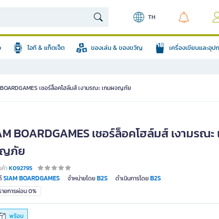
TH
อ
ไอที & แก็ตเจ็ต
ของเล่น & ของขวัญ
เครื่องเขียนและอุ
BOARDGAMES เชอร์ล็อคโฮล์มส์ เงามรณะ เกมผจญภัย
AM BOARDGAMES เชอร์ล็อคโฮล์มส์ เงามรณะ 
ญภัย
นค้า
K092795
SIAM BOARDGAMES
B2S
B2S
์
จำหน่ายโดย
ดำเนินการโดย
มรายการผ่อน 0%
พร้อม