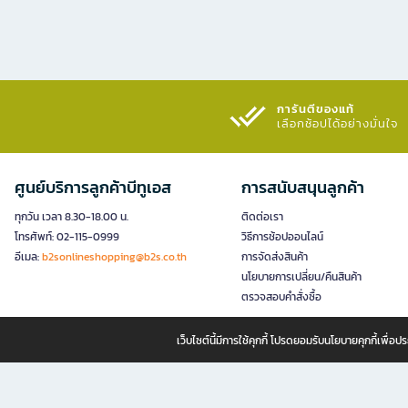
การันตีของแท้
เลือกช้อปได้อย่างมั่นใจ​
ศูนย์บริการลูกค้าบีทูเอส
การสนับสนุนลูกค้า
ทุกวัน เวลา 8.30-18.00 น.
ติดต่อเรา
โทรศัพท์: 02-115-0999
วิธีการช้อปออนไลน์
อีเมล:
b2sonlineshopping@b2s.co.th
การจัดส่งสินค้า
นโยบายการเปลี่ยน/คืนสินค้า
ตรวจสอบคำสั่งซื้อ
เว็บไซต์นี้มีการใช้คุกกี้ โปรดยอมรับนโยบายคุกกี้เพื่