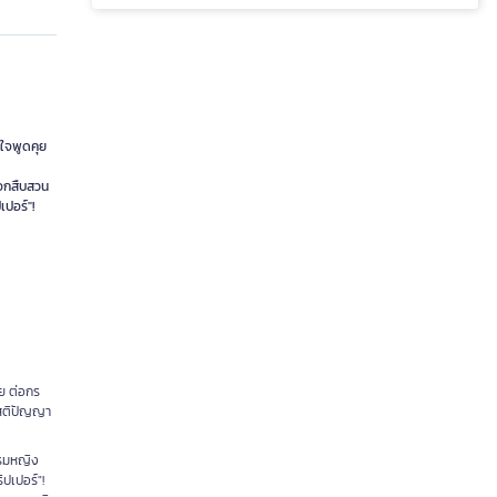
นใจพูดคุย
ออกสืบสวน
ปอร์"!
ุย ต่อกร
ะสติปัญญา
รรมหญิง
ปเปอร์"!