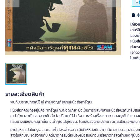
Previous slide
Next slide
฿ 4
เกี่ยวก
เชอร์ล
ของแจ
หนังสื
ต่อกรเ
เอาตัว
ในคดี
รายละเอียดสินค้า
พบกับประสบการณ์ใหม่ การผจญภัยผ่านหนังสือการ์ตูน!
หนังสือที่คุณถืออยู่นี้คือ "การ์ตูนเกมผจญภัย" ซึ่งเป็นการผสมผสานหนังสือปริศนาลับสมองก
เหล่าร้าย เอาตัวรอดจากกับดัก ไขปริศนาให้สำเร็จ และสร้างเรื่องราวการผจญภัยในแบบ
ที่ลับมาจนแหลมคมเท่านั้นที่จะนำคุณไปสู่ชัยชนะ โดยสืบสวนคดีปริศนา ตัดสินใจเลือกเส
ย่านไวห์ซาเปลในกรุงลอนดอนกำลังระส่ำระสาย สิบปีให้หลังนับจากคดีฆาตกรรมสุดสยองขวั
สาวในลักษณะเดียวกันกับ คดีฆาตกรรมต่อเนื่องเมื่อสิบปีก่อนหรือฆาตกรสุดอำมหิตผู้นั้นจ