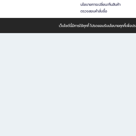
นโยบายการเปลี่ยน/คืนสินค้า
ตรวจสอบคำสั่งซื้อ
เว็บไซต์นี้มีการใช้คุกกี้ โปรดยอมรับนโยบายคุกกี้เพื่
B2S ธุรกิจในเครือ เซ็นทรัล รีเทล คอร์ปอเรชั่น จำกัด (มหาชน)
B2S Online แหล่งรวมหนังสือ เครื่องเขียน และแรงบันดาลใจสำหรับ
B2S Online คือร้านหนังสือและเครื่องเขียนออนไลน์ที่ครบครัน ตอบโจทย์คนรักการอ่านและงานเ
ทำไม B2S Online คือแหล่งช้อปปิ้งที่คุณไม่ควรพลาด
ไม่ว่าคุณจะเป็นนักเรียน นักศึกษา คนทำงาน B2S พร้อมให้คุณเลือกสินค้าคุณภาพได้ตลอด 24