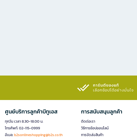
การันตีของแท้
เลือกช้อปได้อย่างมั่นใจ​
ศูนย์บริการลูกค้าบีทูเอส
การสนับสนุนลูกค้า
ทุกวัน เวลา 8.30-18.00 น.
ติดต่อเรา
โทรศัพท์: 02-115-0999
วิธีการช้อปออนไลน์
อีเมล:
b2sonlineshopping@b2s.co.th
การจัดส่งสินค้า