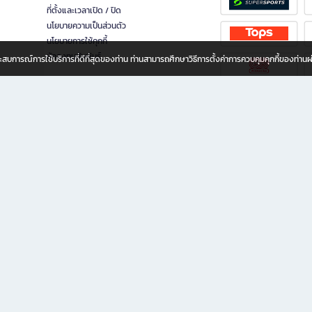
ที่ตั้งและเวลาเปิด / ปิด
นโยบายความเป็นส่วนตัว
นโยบายการใช้คุกกี้
นักลงทุนสัมพันธ์
อประสบการณ์การใช้บริการที่ดีที่สุดของท่าน ท่านสามารถศึกษาวิธีการตั้งค่าการควบคุมคุกกี้ของท่าน
ทุกวัย
ขียน ให้คุณรู้สึกเหมือนมีร้านหนังสือใกล้ฉันอยู่ในมือ ช้อปง่าย ไม่ต้องออกจากบ้าน เพราะ b2
 ชั่วโมง พร้อมโปรโมชั่นและสิทธิพิเศษมากมาย