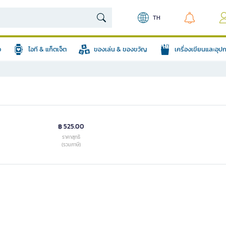
TH
อ
ไอที & แก็ตเจ็ต
ของเล่น & ของขวัญ
เครื่องเขียนและอุ
฿ 525.00
ราคาสุทธิ
(รวมภาษี)