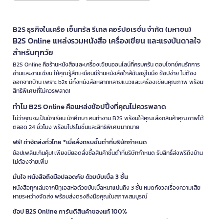
B2S ธุรกิจในเครือ เซ็นทรัล รีเทล คอร์ปอเรชั่น จำกัด (มหาชน)
B2S Online แหล่งรวมหนังสือ เครื่องเขียน และแรงบันดาลใจ
สำหรับทุกวัย
B2S Online คือร้านหนังสือและเครื่องเขียนออนไลน์ที่ครบครัน ตอบโจทย์คนรักการ
อ่านและงานเขียน ให้คุณรู้สึกเหมือนมีร้านหนังสือใกล้ฉันอยู่ในมือ ช้อปง่าย ไม่ต้อง
ออกจากบ้าน เพราะ b2s มีทั้งหนังสือหลากหลายแนวและเครื่องเขียนคุณภาพ พร้อม
สิทธิพิเศษที่ไม่ควรพลาด!
ทำไม B2S Online คือแหล่งช้อปปิ้งที่คุณไม่ควรพลาด
ไม่ว่าคุณจะเป็นนักเรียน นักศึกษา คนทำงาน B2S พร้อมให้คุณเลือกสินค้าคุณภาพได้
ตลอด 24 ชั่วโมง พร้อมโปรโมชั่นและสิทธิพิเศษมากมาย
ฟรี! ค่าจัดส่งทั่วไทย *เมื่อสั่งครบขั้นต่ำที่บริษัทกำหนด
ช้อปเพลินเกินคุ้ม! เพียงมียอดสั่งซื้อสินค้าขั้นต่ำที่บริษัทกำหนด รับสิทธิ์ส่งฟรีถึงบ้าน
ไม่ต้องจ่ายเพิ่ม
มั่นใจ หนังสือถึงมือปลอดภัย ด้วยบับเบิ้ล 3 ชั้น
หนังสือทุกเล่มจากบีทูเอสห่อด้วยบับเบิ้ลหนาแน่นถึง 3 ชั้น หมดกังวลเรื่องความเสีย
หายระหว่างจัดส่ง พร้อมส่งตรงถึงมือคุณในสภาพสมบูรณ์
ช้อป B2S Online การันตีสินค้าของแท้ 100%