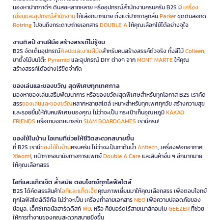
มองหาปากกาดีๆ ดินสอหลากหลาย หรืออุปกรณ์สำนักงานครบครัน B2S มี
เครื่อง
เขียนและอุปกรณ์สำนักงาน
ให้เลือกมากมาย ตั้งแต่ปากกาลูกลื่น
Parker
ชุดดินสอกด
Rotring
ไปจนถึงกระดาษถ่ายเอกสาร
DOUBLE A
ให้คุณเลือกใช้ได้อย่างจุใจ
งานศิลป์ งานฝีมือ สร้างสรรค์ไม่รู้จบ
B2S จัดเต็มอุปกรณ์
ศิลปะและงานฝีมือ
สำหรับคนสร้างสรรค์ตัวจริง ทั้งสีไม้
Colleen
,
ขาตั้งไม้บนโต๊ะ
Pyramid
และอุปกรณ์ DIY ต่างๆ จาก
MONT MARTE
ให้คุณ
สร้างสรรค์ได้อย่างไร้ขีดจำกัด
ของเล่นและของขวัญ สุดพิเศษทุกเทศกาล
มองหาของเล่นเสริมพัฒนาการ หรือของขวัญสุดพิเศษสำหรับทุกโอกาส B2S เราคัด
สรร
ของเล่นและของขวัญ
หลากหลายสไตล์ เหมาะสำหรับทุกเพศทุกวัย สร้างความสุข
และรอยยิ้มให้กับคนพิเศษของคุณ ไม่ว่าจะเป็น กระเป๋าเก็บอุณหภูมิ
KAKAO
FRIENDS
หรือเกมจดหมายรัก
SIAM BOARDGAMES
เรามีครบ!
ของใช้ในบ้าน ไอเทมที่ช่วยให้ชีวิตสะดวกสบายขึ้น
ที่ B2S เรามี
ของใช้ในบ้าน
ครบครัน ไม่ว่าจะเป็นกาต้มน้ำ
Anitech
, เครื่องฟอกอากาศ
Xiaomi
, หน้ากากอนามัยทางการแพทย์
Double A Care
และสินค้าอื่น ๆ อีกมากมาย
ให้คุณเลือกสรร
ไอทีและแก็ดเจ็ต ล้ำสมัย ตอบโจทย์ทุกไลฟ์สไตล์
B2S ได้คัดสรรสินค้า
ไอทีและแก็ดเจ็ต
คุณภาพเยี่ยมมาให้คุณเลือกสรร เพื่อตอบโจทย์
ทุกไลฟ์สไตล์ดิจิทัล ไม่ว่าจะเป็น เครื่องทำลายเอกสาร
NEO
เพื่อความปลอดภัยของ
ข้อมูล, เอ็กซ์เทอนัลฮาร์ดดิสก์
WD
, หรือ คีย์บอร์ดไร้สายเมาส์คอมโบ
GEEZER
ที่ช่วย
ให้การทำงานของคุณสะดวกสบายยิ่งขึ้น