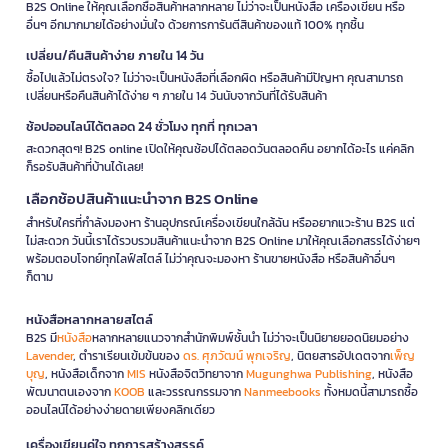
B2S Online ให้คุณเลือกซื้อสินค้าหลากหลาย ไม่ว่าจะเป็นหนังสือ เครื่องเขียน หรือ
อื่นๆ อีกมากมายได้อย่างมั่นใจ ด้วยการการันตีสินค้าของแท้ 100% ทุกชิ้น
เปลี่ยน/คืนสินค้าง่าย ภายใน 14 วัน
ซื้อไปแล้วไม่ตรงใจ? ไม่ว่าจะเป็นหนังสือที่เลือกผิด หรือสินค้ามีปัญหา คุณสามารถ
เปลี่ยนหรือคืนสินค้าได้ง่าย ๆ ภายใน 14 วันนับจากวันที่ได้รับสินค้า
ช้อปออนไลน์ได้ตลอด 24 ชั่วโมง ทุกที่ ทุกเวลา
สะดวกสุดๆ! B2S online เปิดให้คุณช้อปได้ตลอดวันตลอดคืน อยากได้อะไร แค่คลิก
ก็รอรับสินค้าที่บ้านได้เลย!
เลือกช้อปสินค้าแนะนำจาก B2S Online
สำหรับใครที่กำลังมองหา ร้านอุปกรณ์เครื่องเขียนใกล้ฉัน หรืออยากแวะร้าน B2S แต่
ไม่สะดวก วันนี้เราได้รวบรวมสินค้าแนะนำจาก B2S Online มาให้คุณเลือกสรรได้ง่ายๆ
พร้อมตอบโจทย์ทุกไลฟ์สไตล์ ไม่ว่าคุณจะมองหา ร้านขายหนังสือ หรือสินค้าอื่นๆ
ก็ตาม
หนังสือหลากหลายสไตล์
B2S มี
หนังสือ
หลากหลายแนวจากสำนักพิมพ์ชั้นนำ ไม่ว่าจะเป็นนิยายยอดนิยมอย่าง
Lavender
, ตำราเรียนเข้มข้นของ
ดร. ศุภวัฒน์ พุกเจริญ
, นิตยสารอัปเดตจาก
เพ็ญ
บุญ
, หนังสือเด็กจาก
MIS
หนังสือจิตวิทยาจาก
Mugunghwa Publishing
, หนังสือ
พัฒนาตนเองจาก
KOOB
และวรรณกรรมจาก
Nanmeebooks
ทั้งหมดนี้สามารถซื้อ
ออนไลน์ได้อย่างง่ายดายเพียงคลิกเดียว
เครื่องเขียนคู่ใจ ทุกการสร้างสรรค์