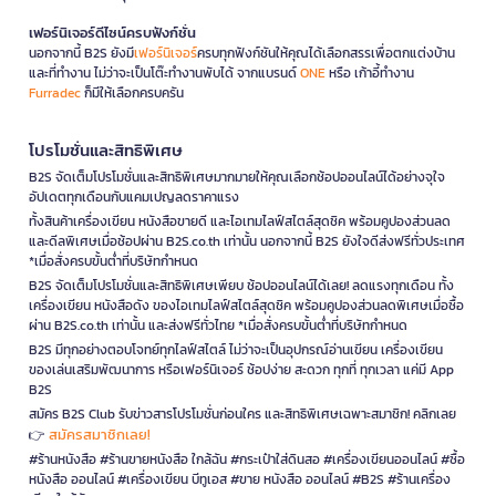
เฟอร์นิเจอร์ดีไซน์ครบฟังก์ชั่น
นอกจากนี้ B2S ยังมี
เฟอร์นิเจอร์
ครบทุกฟังก์ชันให้คุณได้เลือกสรรเพื่อตกแต่งบ้าน
และที่ทำงาน ไม่ว่าจะเป็นโต๊ะทำงานพับได้ จากแบรนด์
ONE
หรือ เก้าอี้ทำงาน
Furradec
ก็มีให้เลือกครบครัน
โปรโมชั่นและสิทธิพิเศษ
B2S จัดเต็มโปรโมชั่นและสิทธิพิเศษมากมายให้คุณเลือกช้อปออนไลน์ได้อย่างจุใจ
อัปเดตทุกเดือนกับแคมเปญลดราคาแรง
ทั้งสินค้าเครื่องเขียน หนังสือขายดี และไอเทมไลฟ์สไตล์สุดชิค พร้อมคูปองส่วนลด
และดีลพิเศษเมื่อช้อปผ่าน B2S.co.th เท่านั้น นอกจากนี้ B2S ยังใจดีส่งฟรีทั่วประเทศ
*เมื่อสั่งครบขั้นต่ำที่บริษัทกำหนด
B2S จัดเต็มโปรโมชั่นและสิทธิพิเศษเพียบ ช้อปออนไลน์ได้เลย! ลดแรงทุกเดือน ทั้ง
เครื่องเขียน หนังสือดัง ของไอเทมไลฟ์สไตล์สุดชิค พร้อมคูปองส่วนลดพิเศษเมื่อซื้อ
ผ่าน B2S.co.th เท่านั้น และส่งฟรีทั่วไทย *เมื่อสั่งครบขั้นต่ำที่บริษัทกำหนด
B2S มีทุกอย่างตอบโจทย์ทุกไลฟ์สไตล์ ไม่ว่าจะเป็นอุปกรณ์อ่านเขียน เครื่องเขียน
ของเล่นเสริมพัฒนาการ หรือเฟอร์นิเจอร์ ช้อปง่าย สะดวก ทุกที่ ทุกเวลา แค่มี App
B2S
สมัคร B2S Club รับข่าวสารโปรโมชั่นก่อนใคร และสิทธิพิเศษเฉพาะสมาชิก! คลิกเลย
สมัครสมาชิกเลย!
👉
#ร้านหนังสือ #ร้านขายหนังสือ ใกล้ฉัน #กระเป๋าใส่ดินสอ #เครื่องเขียนออนไลน์ #ซื้อ
หนังสือ ออนไลน์ #เครื่องเขียน บีทูเอส #ขาย หนังสือ ออนไลน์ #B2S #ร้านเครื่อง