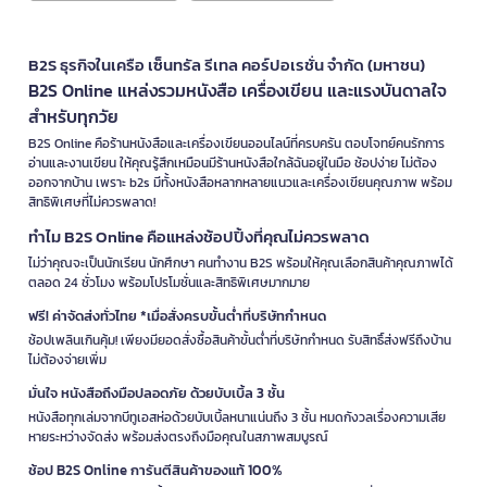
B2S ธุรกิจในเครือ เซ็นทรัล รีเทล คอร์ปอเรชั่น จำกัด (มหาชน)
B2S Online แหล่งรวมหนังสือ เครื่องเขียน และแรงบันดาลใจ
สำหรับทุกวัย
B2S Online คือร้านหนังสือและเครื่องเขียนออนไลน์ที่ครบครัน ตอบโจทย์คนรักการ
อ่านและงานเขียน ให้คุณรู้สึกเหมือนมีร้านหนังสือใกล้ฉันอยู่ในมือ ช้อปง่าย ไม่ต้อง
ออกจากบ้าน เพราะ b2s มีทั้งหนังสือหลากหลายแนวและเครื่องเขียนคุณภาพ พร้อม
สิทธิพิเศษที่ไม่ควรพลาด!
ทำไม B2S Online คือแหล่งช้อปปิ้งที่คุณไม่ควรพลาด
ไม่ว่าคุณจะเป็นนักเรียน นักศึกษา คนทำงาน B2S พร้อมให้คุณเลือกสินค้าคุณภาพได้
ตลอด 24 ชั่วโมง พร้อมโปรโมชั่นและสิทธิพิเศษมากมาย
ฟรี! ค่าจัดส่งทั่วไทย *เมื่อสั่งครบขั้นต่ำที่บริษัทกำหนด
ช้อปเพลินเกินคุ้ม! เพียงมียอดสั่งซื้อสินค้าขั้นต่ำที่บริษัทกำหนด รับสิทธิ์ส่งฟรีถึงบ้าน
ไม่ต้องจ่ายเพิ่ม
มั่นใจ หนังสือถึงมือปลอดภัย ด้วยบับเบิ้ล 3 ชั้น
หนังสือทุกเล่มจากบีทูเอสห่อด้วยบับเบิ้ลหนาแน่นถึง 3 ชั้น หมดกังวลเรื่องความเสีย
หายระหว่างจัดส่ง พร้อมส่งตรงถึงมือคุณในสภาพสมบูรณ์
ช้อป B2S Online การันตีสินค้าของแท้ 100%