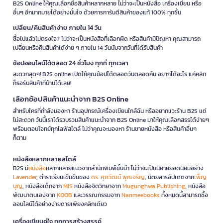
B2S Online ให้คุณเลือกซื้อสินค้าหลากหลาย ไม่ว่าจะเป็นหนังสือ เครื่องเขียน หรือ
อื่นๆ อีกมากมายได้อย่างมั่นใจ ด้วยการการันตีสินค้าของแท้ 100% ทุกชิ้น
เปลี่ยน/คืนสินค้าง่าย ภายใน 14 วัน
ซื้อไปแล้วไม่ตรงใจ? ไม่ว่าจะเป็นหนังสือที่เลือกผิด หรือสินค้ามีปัญหา คุณสามารถ
เปลี่ยนหรือคืนสินค้าได้ง่าย ๆ ภายใน 14 วันนับจากวันที่ได้รับสินค้า
ช้อปออนไลน์ได้ตลอด 24 ชั่วโมง ทุกที่ ทุกเวลา
สะดวกสุดๆ! B2S online เปิดให้คุณช้อปได้ตลอดวันตลอดคืน อยากได้อะไร แค่คลิก
ก็รอรับสินค้าที่บ้านได้เลย!
เลือกช้อปสินค้าแนะนำจาก B2S Online
สำหรับใครที่กำลังมองหา ร้านอุปกรณ์เครื่องเขียนใกล้ฉัน หรืออยากแวะร้าน B2S แต่
ไม่สะดวก วันนี้เราได้รวบรวมสินค้าแนะนำจาก B2S Online มาให้คุณเลือกสรรได้ง่ายๆ
พร้อมตอบโจทย์ทุกไลฟ์สไตล์ ไม่ว่าคุณจะมองหา ร้านขายหนังสือ หรือสินค้าอื่นๆ
ก็ตาม
หนังสือหลากหลายสไตล์
B2S มี
หนังสือ
หลากหลายแนวจากสำนักพิมพ์ชั้นนำ ไม่ว่าจะเป็นนิยายยอดนิยมอย่าง
Lavender
, ตำราเรียนเข้มข้นของ
ดร. ศุภวัฒน์ พุกเจริญ
, นิตยสารอัปเดตจาก
เพ็ญ
บุญ
, หนังสือเด็กจาก
MIS
หนังสือจิตวิทยาจาก
Mugunghwa Publishing
, หนังสือ
พัฒนาตนเองจาก
KOOB
และวรรณกรรมจาก
Nanmeebooks
ทั้งหมดนี้สามารถซื้อ
ออนไลน์ได้อย่างง่ายดายเพียงคลิกเดียว
เครื่องเขียนคู่ใจ ทุกการสร้างสรรค์