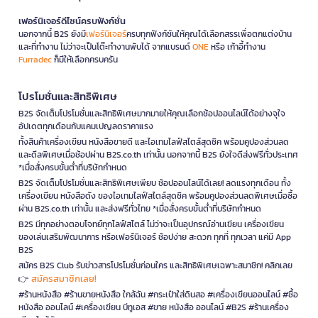
เฟอร์นิเจอร์ดีไซน์ครบฟังก์ชั่น
นอกจากนี้ B2S ยังมี
เฟอร์นิเจอร์
ครบทุกฟังก์ชันให้คุณได้เลือกสรรเพื่อตกแต่งบ้าน
และที่ทำงาน ไม่ว่าจะเป็นโต๊ะทำงานพับได้ จากแบรนด์
ONE
หรือ เก้าอี้ทำงาน
Furradec
ก็มีให้เลือกครบครัน
โปรโมชั่นและสิทธิพิเศษ
B2S จัดเต็มโปรโมชั่นและสิทธิพิเศษมากมายให้คุณเลือกช้อปออนไลน์ได้อย่างจุใจ
อัปเดตทุกเดือนกับแคมเปญลดราคาแรง
ทั้งสินค้าเครื่องเขียน หนังสือขายดี และไอเทมไลฟ์สไตล์สุดชิค พร้อมคูปองส่วนลด
และดีลพิเศษเมื่อช้อปผ่าน B2S.co.th เท่านั้น นอกจากนี้ B2S ยังใจดีส่งฟรีทั่วประเทศ
*เมื่อสั่งครบขั้นต่ำที่บริษัทกำหนด
B2S จัดเต็มโปรโมชั่นและสิทธิพิเศษเพียบ ช้อปออนไลน์ได้เลย! ลดแรงทุกเดือน ทั้ง
เครื่องเขียน หนังสือดัง ของไอเทมไลฟ์สไตล์สุดชิค พร้อมคูปองส่วนลดพิเศษเมื่อซื้อ
ผ่าน B2S.co.th เท่านั้น และส่งฟรีทั่วไทย *เมื่อสั่งครบขั้นต่ำที่บริษัทกำหนด
B2S มีทุกอย่างตอบโจทย์ทุกไลฟ์สไตล์ ไม่ว่าจะเป็นอุปกรณ์อ่านเขียน เครื่องเขียน
ของเล่นเสริมพัฒนาการ หรือเฟอร์นิเจอร์ ช้อปง่าย สะดวก ทุกที่ ทุกเวลา แค่มี App
B2S
สมัคร B2S Club รับข่าวสารโปรโมชั่นก่อนใคร และสิทธิพิเศษเฉพาะสมาชิก! คลิกเลย
สมัครสมาชิกเลย!
👉
#ร้านหนังสือ #ร้านขายหนังสือ ใกล้ฉัน #กระเป๋าใส่ดินสอ #เครื่องเขียนออนไลน์ #ซื้อ
หนังสือ ออนไลน์ #เครื่องเขียน บีทูเอส #ขาย หนังสือ ออนไลน์ #B2S #ร้านเครื่อง