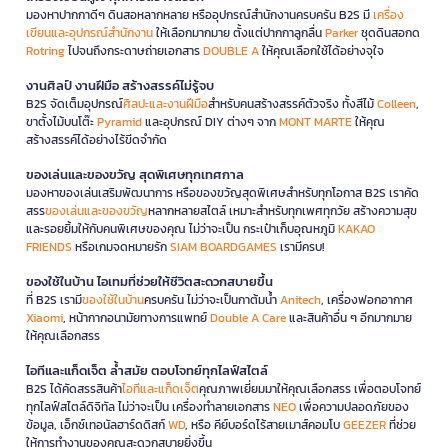
มองหาปากกาดีๆ ดินสอหลากหลาย หรืออุปกรณ์สำนักงานครบครัน B2S มี
เครื่อง
เขียนและอุปกรณ์สำนักงาน
ให้เลือกมากมาย ตั้งแต่ปากกาลูกลื่น
Parker
ชุดดินสอกด
Rotring
ไปจนถึงกระดาษถ่ายเอกสาร
DOUBLE A
ให้คุณเลือกใช้ได้อย่างจุใจ
งานศิลป์ งานฝีมือ สร้างสรรค์ไม่รู้จบ
B2S จัดเต็มอุปกรณ์
ศิลปะและงานฝีมือ
สำหรับคนสร้างสรรค์ตัวจริง ทั้งสีไม้
Colleen
,
ขาตั้งไม้บนโต๊ะ
Pyramid
และอุปกรณ์ DIY ต่างๆ จาก
MONT MARTE
ให้คุณ
สร้างสรรค์ได้อย่างไร้ขีดจำกัด
ของเล่นและของขวัญ สุดพิเศษทุกเทศกาล
มองหาของเล่นเสริมพัฒนาการ หรือของขวัญสุดพิเศษสำหรับทุกโอกาส B2S เราคัด
สรร
ของเล่นและของขวัญ
หลากหลายสไตล์ เหมาะสำหรับทุกเพศทุกวัย สร้างความสุข
และรอยยิ้มให้กับคนพิเศษของคุณ ไม่ว่าจะเป็น กระเป๋าเก็บอุณหภูมิ
KAKAO
FRIENDS
หรือเกมจดหมายรัก
SIAM BOARDGAMES
เรามีครบ!
ของใช้ในบ้าน ไอเทมที่ช่วยให้ชีวิตสะดวกสบายขึ้น
ที่ B2S เรามี
ของใช้ในบ้าน
ครบครัน ไม่ว่าจะเป็นกาต้มน้ำ
Anitech
, เครื่องฟอกอากาศ
Xiaomi
, หน้ากากอนามัยทางการแพทย์
Double A Care
และสินค้าอื่น ๆ อีกมากมาย
ให้คุณเลือกสรร
ไอทีและแก็ดเจ็ต ล้ำสมัย ตอบโจทย์ทุกไลฟ์สไตล์
B2S ได้คัดสรรสินค้า
ไอทีและแก็ดเจ็ต
คุณภาพเยี่ยมมาให้คุณเลือกสรร เพื่อตอบโจทย์
ทุกไลฟ์สไตล์ดิจิทัล ไม่ว่าจะเป็น เครื่องทำลายเอกสาร
NEO
เพื่อความปลอดภัยของ
ข้อมูล, เอ็กซ์เทอนัลฮาร์ดดิสก์
WD
, หรือ คีย์บอร์ดไร้สายเมาส์คอมโบ
GEEZER
ที่ช่วย
ให้การทำงานของคุณสะดวกสบายยิ่งขึ้น