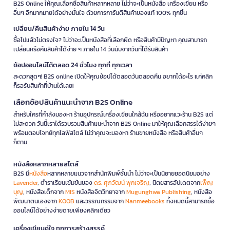
B2S Online ให้คุณเลือกซื้อสินค้าหลากหลาย ไม่ว่าจะเป็นหนังสือ เครื่องเขียน หรือ
อื่นๆ อีกมากมายได้อย่างมั่นใจ ด้วยการการันตีสินค้าของแท้ 100% ทุกชิ้น
เปลี่ยน/คืนสินค้าง่าย ภายใน 14 วัน
ซื้อไปแล้วไม่ตรงใจ? ไม่ว่าจะเป็นหนังสือที่เลือกผิด หรือสินค้ามีปัญหา คุณสามารถ
เปลี่ยนหรือคืนสินค้าได้ง่าย ๆ ภายใน 14 วันนับจากวันที่ได้รับสินค้า
ช้อปออนไลน์ได้ตลอด 24 ชั่วโมง ทุกที่ ทุกเวลา
สะดวกสุดๆ! B2S online เปิดให้คุณช้อปได้ตลอดวันตลอดคืน อยากได้อะไร แค่คลิก
ก็รอรับสินค้าที่บ้านได้เลย!
เลือกช้อปสินค้าแนะนำจาก B2S Online
สำหรับใครที่กำลังมองหา ร้านอุปกรณ์เครื่องเขียนใกล้ฉัน หรืออยากแวะร้าน B2S แต่
ไม่สะดวก วันนี้เราได้รวบรวมสินค้าแนะนำจาก B2S Online มาให้คุณเลือกสรรได้ง่ายๆ
พร้อมตอบโจทย์ทุกไลฟ์สไตล์ ไม่ว่าคุณจะมองหา ร้านขายหนังสือ หรือสินค้าอื่นๆ
ก็ตาม
หนังสือหลากหลายสไตล์
B2S มี
หนังสือ
หลากหลายแนวจากสำนักพิมพ์ชั้นนำ ไม่ว่าจะเป็นนิยายยอดนิยมอย่าง
Lavender
, ตำราเรียนเข้มข้นของ
ดร. ศุภวัฒน์ พุกเจริญ
, นิตยสารอัปเดตจาก
เพ็ญ
บุญ
, หนังสือเด็กจาก
MIS
หนังสือจิตวิทยาจาก
Mugunghwa Publishing
, หนังสือ
พัฒนาตนเองจาก
KOOB
และวรรณกรรมจาก
Nanmeebooks
ทั้งหมดนี้สามารถซื้อ
ออนไลน์ได้อย่างง่ายดายเพียงคลิกเดียว
เครื่องเขียนคู่ใจ ทุกการสร้างสรรค์