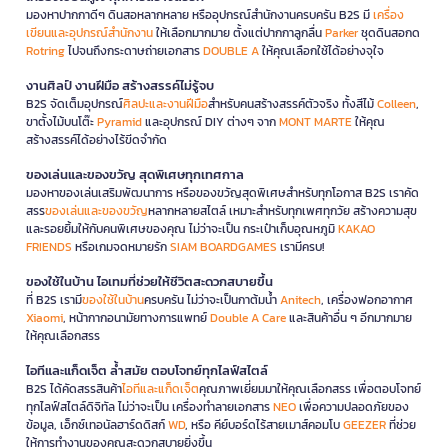
มองหาปากกาดีๆ ดินสอหลากหลาย หรืออุปกรณ์สำนักงานครบครัน B2S มี
เครื่อง
เขียนและอุปกรณ์สำนักงาน
ให้เลือกมากมาย ตั้งแต่ปากกาลูกลื่น
Parker
ชุดดินสอกด
Rotring
ไปจนถึงกระดาษถ่ายเอกสาร
DOUBLE A
ให้คุณเลือกใช้ได้อย่างจุใจ
งานศิลป์ งานฝีมือ สร้างสรรค์ไม่รู้จบ
B2S จัดเต็มอุปกรณ์
ศิลปะและงานฝีมือ
สำหรับคนสร้างสรรค์ตัวจริง ทั้งสีไม้
Colleen
,
ขาตั้งไม้บนโต๊ะ
Pyramid
และอุปกรณ์ DIY ต่างๆ จาก
MONT MARTE
ให้คุณ
สร้างสรรค์ได้อย่างไร้ขีดจำกัด
ของเล่นและของขวัญ สุดพิเศษทุกเทศกาล
มองหาของเล่นเสริมพัฒนาการ หรือของขวัญสุดพิเศษสำหรับทุกโอกาส B2S เราคัด
สรร
ของเล่นและของขวัญ
หลากหลายสไตล์ เหมาะสำหรับทุกเพศทุกวัย สร้างความสุข
และรอยยิ้มให้กับคนพิเศษของคุณ ไม่ว่าจะเป็น กระเป๋าเก็บอุณหภูมิ
KAKAO
FRIENDS
หรือเกมจดหมายรัก
SIAM BOARDGAMES
เรามีครบ!
ของใช้ในบ้าน ไอเทมที่ช่วยให้ชีวิตสะดวกสบายขึ้น
ที่ B2S เรามี
ของใช้ในบ้าน
ครบครัน ไม่ว่าจะเป็นกาต้มน้ำ
Anitech
, เครื่องฟอกอากาศ
Xiaomi
, หน้ากากอนามัยทางการแพทย์
Double A Care
และสินค้าอื่น ๆ อีกมากมาย
ให้คุณเลือกสรร
ไอทีและแก็ดเจ็ต ล้ำสมัย ตอบโจทย์ทุกไลฟ์สไตล์
B2S ได้คัดสรรสินค้า
ไอทีและแก็ดเจ็ต
คุณภาพเยี่ยมมาให้คุณเลือกสรร เพื่อตอบโจทย์
ทุกไลฟ์สไตล์ดิจิทัล ไม่ว่าจะเป็น เครื่องทำลายเอกสาร
NEO
เพื่อความปลอดภัยของ
ข้อมูล, เอ็กซ์เทอนัลฮาร์ดดิสก์
WD
, หรือ คีย์บอร์ดไร้สายเมาส์คอมโบ
GEEZER
ที่ช่วย
ให้การทำงานของคุณสะดวกสบายยิ่งขึ้น