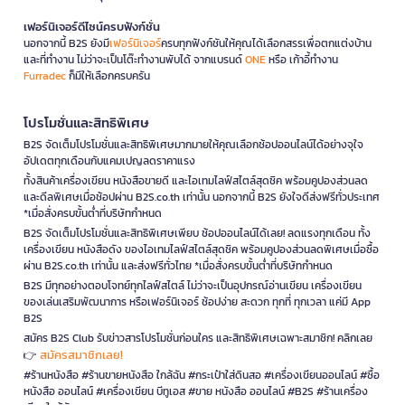
เฟอร์นิเจอร์ดีไซน์ครบฟังก์ชั่น
นอกจากนี้ B2S ยังมี
เฟอร์นิเจอร์
ครบทุกฟังก์ชันให้คุณได้เลือกสรรเพื่อตกแต่งบ้าน
และที่ทำงาน ไม่ว่าจะเป็นโต๊ะทำงานพับได้ จากแบรนด์
ONE
หรือ เก้าอี้ทำงาน
Furradec
ก็มีให้เลือกครบครัน
โปรโมชั่นและสิทธิพิเศษ
B2S จัดเต็มโปรโมชั่นและสิทธิพิเศษมากมายให้คุณเลือกช้อปออนไลน์ได้อย่างจุใจ
อัปเดตทุกเดือนกับแคมเปญลดราคาแรง
ทั้งสินค้าเครื่องเขียน หนังสือขายดี และไอเทมไลฟ์สไตล์สุดชิค พร้อมคูปองส่วนลด
และดีลพิเศษเมื่อช้อปผ่าน B2S.co.th เท่านั้น นอกจากนี้ B2S ยังใจดีส่งฟรีทั่วประเทศ
*เมื่อสั่งครบขั้นต่ำที่บริษัทกำหนด
B2S จัดเต็มโปรโมชั่นและสิทธิพิเศษเพียบ ช้อปออนไลน์ได้เลย! ลดแรงทุกเดือน ทั้ง
เครื่องเขียน หนังสือดัง ของไอเทมไลฟ์สไตล์สุดชิค พร้อมคูปองส่วนลดพิเศษเมื่อซื้อ
ผ่าน B2S.co.th เท่านั้น และส่งฟรีทั่วไทย *เมื่อสั่งครบขั้นต่ำที่บริษัทกำหนด
B2S มีทุกอย่างตอบโจทย์ทุกไลฟ์สไตล์ ไม่ว่าจะเป็นอุปกรณ์อ่านเขียน เครื่องเขียน
ของเล่นเสริมพัฒนาการ หรือเฟอร์นิเจอร์ ช้อปง่าย สะดวก ทุกที่ ทุกเวลา แค่มี App
B2S
สมัคร B2S Club รับข่าวสารโปรโมชั่นก่อนใคร และสิทธิพิเศษเฉพาะสมาชิก! คลิกเลย
สมัครสมาชิกเลย!
👉
#ร้านหนังสือ #ร้านขายหนังสือ ใกล้ฉัน #กระเป๋าใส่ดินสอ #เครื่องเขียนออนไลน์ #ซื้อ
หนังสือ ออนไลน์ #เครื่องเขียน บีทูเอส #ขาย หนังสือ ออนไลน์ #B2S #ร้านเครื่อง