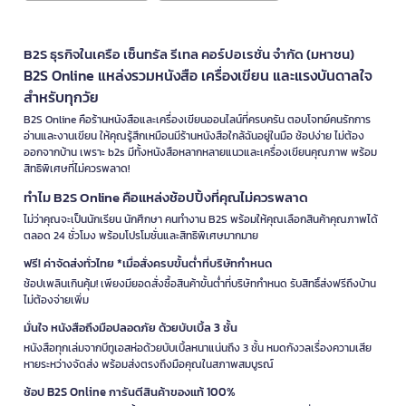
B2S ธุรกิจในเครือ เซ็นทรัล รีเทล คอร์ปอเรชั่น จำกัด (มหาชน)
B2S Online แหล่งรวมหนังสือ เครื่องเขียน และแรงบันดาลใจ
สำหรับทุกวัย
B2S Online คือร้านหนังสือและเครื่องเขียนออนไลน์ที่ครบครัน ตอบโจทย์คนรักการ
อ่านและงานเขียน ให้คุณรู้สึกเหมือนมีร้านหนังสือใกล้ฉันอยู่ในมือ ช้อปง่าย ไม่ต้อง
ออกจากบ้าน เพราะ b2s มีทั้งหนังสือหลากหลายแนวและเครื่องเขียนคุณภาพ พร้อม
สิทธิพิเศษที่ไม่ควรพลาด!
ทำไม B2S Online คือแหล่งช้อปปิ้งที่คุณไม่ควรพลาด
ไม่ว่าคุณจะเป็นนักเรียน นักศึกษา คนทำงาน B2S พร้อมให้คุณเลือกสินค้าคุณภาพได้
ตลอด 24 ชั่วโมง พร้อมโปรโมชั่นและสิทธิพิเศษมากมาย
ฟรี! ค่าจัดส่งทั่วไทย *เมื่อสั่งครบขั้นต่ำที่บริษัทกำหนด
ช้อปเพลินเกินคุ้ม! เพียงมียอดสั่งซื้อสินค้าขั้นต่ำที่บริษัทกำหนด รับสิทธิ์ส่งฟรีถึงบ้าน
ไม่ต้องจ่ายเพิ่ม
มั่นใจ หนังสือถึงมือปลอดภัย ด้วยบับเบิ้ล 3 ชั้น
หนังสือทุกเล่มจากบีทูเอสห่อด้วยบับเบิ้ลหนาแน่นถึง 3 ชั้น หมดกังวลเรื่องความเสีย
หายระหว่างจัดส่ง พร้อมส่งตรงถึงมือคุณในสภาพสมบูรณ์
ช้อป B2S Online การันตีสินค้าของแท้ 100%